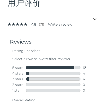
用户评价
4.8
(71)
Write a review
4.8
out
of
5
stars,
average
rating
value.
Read
71
Reviews.
Same
page
link.