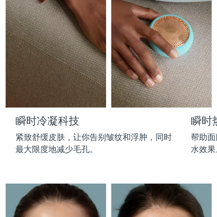
Professional IPL hair removal device
Microcurrent body toning
All hair treatments
All FAQ™ skincare
德国
预计送达日期
8/9/26
FAQ™产品
FAQ™产品
痘肌护理
眼部护理
直布罗陀
PEACH™ 2
LUNA™ 4 body
预计送达日期
8/13/26
FAQ™ products
All anti-aging treatments
All LED treatments
ESPADA™ 2 plus
BEAR™ 2 eyes & lips
IPL hair removal
Massaging body brush
All toning treatments
希腊
预计送达日期
8/9/26
Recurring acne LED therapy
Microcurrent line smoothing device
中国香港特别行政区
预计送达日期
8/10/26
PEACH™ 2 go
SUPERCHARGED™ serum
护发
毛孔护理
ESPADA™ 2
IRIS™ 2
Travel-friendly IPL hair removal
Firming body serum
匈牙利
LUNA™ 4 hair
预计送达日期
8/9/26
KIWI™ derma
Acne treatment device
Rejuvenating eye massager
NEW
瞬时冷凝科技
瞬时
2-in-1 LED scalp massager
Diamond microdermabrasion .
冰岛
预计送达日期
8/10/26
PEACH™ Cooling Prep Gel
紧致舒缓皮肤，让你告别皱纹和浮肿，同时
帮助面
ESPADA™ Blemish Solution
眼部护肤
牙齿美白
Cooling IPL hair removal gel
最大限度地减少毛孔。
水效果
印度尼西亚
预计送达日期
8/7/26
FLIP™ play advanced
KIWI™
Concentrated acne gel
Advanced eye care treatment
issa™ Teeth Whitening Set
LED light hairbrush
Blackhead remover
爱尔兰
预计送达日期
8/9/26
更多的
Dual LED + sonic device & 18% PAP gel
ESPADA™ 设备
眼部护理设备
马恩岛
预计送达日期
8/11/26
LUNA™ Dual-Peptide Scalp
KIWI™ 皮肤护理
All acne treatment devices
All revitalizing eye massagers
Serum
issa™ Teeth Whitening Gel