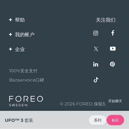
帮助
关注我们
联系我们
我的帐户
订单与运输
产品注册
企业
保修与退换货
客服支持
关于FOREO
常见问题
100%安全支付
伙伴计划
电池信息
Bazaarvoice口碑
联盟新闻
MYSA
开始聊天
© 2026 FOREO 保留所有权利
成为合作伙伴
使用条款
UFO™ 3 套装
系列
购买
隐私保护政策