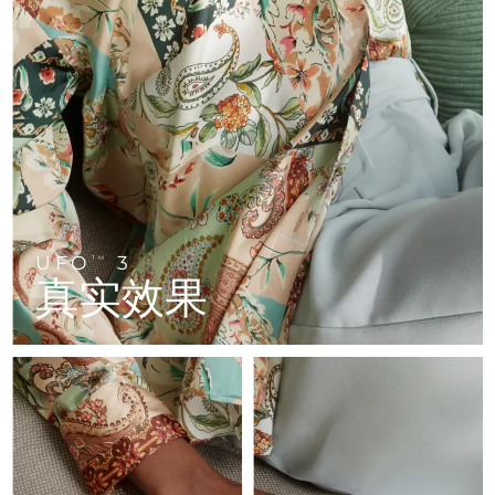
FAQ™ 101
FAQ™ 201
中国
LUNA™ 4 mini
面部提拉护理
预计送达日期
8/9/26
NEW
issa™ 4 smile
UFO™ 3 mini
Clinical anti-aging
LED mask
For young skin, T-zone
Premium anti-aging skincare
哥伦比亚
预计送达日期
8/13/26
Hybrid silicone sonic toothbrush
Red light therapy device for young skin
生发
肌肤年轻化
克罗地亚
预计送达日期
8/9/26
FAQ™ 102
FAQ™ 202
LUNA™ 4 go
BEAR™ 设备
FAQ™ 301
FAQ™ 501
issa™ 4 baby
UFO™ 3 go
Advanced clinical anti-aging
LED mask
For travel or gym bag
All premium facelift devices
NEW
塞浦路斯
预计送达日期
8/10/26
LED hair strengthening scalp massager
Full-Spectrum Red Light Therapy
For ages 0-3
Portable red light therapy
捷克
预计送达日期
8/9/26
FAQ™ 103
FAQ™ 211
LUNA™ 护肤
保健品
FAQ™ Scalp Serum
FAQ™ 502
issa™ Teeth Whitening Set
面膜
Luxurious clinical anti-aging set
Anti-aging neck & décolleté LED mask
UFO
3
Premium cleansers & balm
TM
丹麦
预计送达日期
8/9/26
Scalp recovery probiotic serum
Full-Spectrum Red Light Therapy
真实效果
Dual LED + sonic device & 18% PAP gel
Rejuvenation & hydration
专业治疗
爱沙尼亚
预计送达日期
8/9/26
FAQ™ P1 Primer
FAQ™ 221
LUNA™ 设备
FAQ™护肤品
ISSA™ 设备
UFO™ 设备
Manuka honey primer
Anti-aging LED hand mask
芬兰
FAQ™ Red Light Serum
预计送达日期
8/9/26
All facial cleansing devices
All FAQ™ skincare
All silicone sonic toothbrushes
All deep facial hydration devices
法国
预计送达日期
8/9/26
脱毛
身体护理
FAQ™护肤品
FAQ™护肤品
PEACH™ 2 Pro Max
BEAR™ 2 body
FAQ™产品
FAQ™ skincare
法属波利尼西亚
预计送达日期
8/13/26
All FAQ™ skincare
All FAQ™ skincare