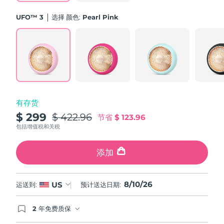
斯洛伐克
预计送达日期
8/9/26
UFO™ 3
选择 颜色:
Pearl Pink
斯洛文尼亚
预计送达日期
8/9/26
南非
预计送达日期
8/17/26
韩国
预计送达日期
8/11/26
有存货
西班牙
预计送达日期
8/9/26
$ 299
$ 422.96
节省
$ 123.96
瑞典
包括增值税和关税
预计送达日期
8/9/26
瑞士
添加
预计送达日期
8/9/26
台湾
预计送达日期
8/14/26
8/10/26
US
运送到:
预计送达日期:
泰国
预计送达日期
8/13/26
2 年免费质保
如果您在2年质保期内发现任何非人为质量问题，
土耳其
预计送达日期
8/10/26