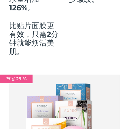
126%。
中国澳门特别行政区
预计送达日期
8/11/26
马来西亚
预计送达日期
8/12/26
比贴片面膜更
有效，只需2分
马耳他
预计送达日期
8/9/26
钟就能焕活美
墨西哥
预计送达日期
8/13/26
肌。
摩纳哥
预计送达日期
8/10/26
荷兰
预计送达日期
8/9/26
节省 29 %
新西兰
预计送达日期
8/9/26
挪威
预计送达日期
8/9/26
阿曼
预计送达日期
8/12/26
菲律宾
预计送达日期
8/12/26