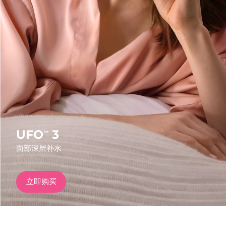
发货国家
美国
预计送达日期
8/10/26
FAQ™ Dual LED Panel
英国
预计送达日期
8/9/26
热门产品
西班牙
预计送达日期
8/9/26
澳大利亚
预计送达日期
8/12/26
法国
预计送达日期
8/9/26
UFO
3
™
特别优惠
畅销产品
面部深层补水
德国
预计送达日期
8/9/26
加拿大
预计送达日期
8/13/26
立即购买
红光疗法
澳大利亚
预计送达日期
8/12/26