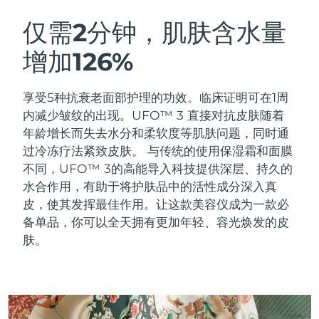
瑞典美肤护理
奥地利
预计送达日期
8/9/26
仅需2分钟，肌肤含水量
增加126%
巴林
预计送达日期
8/10/26
面部清洁
紧致提拉
比利时
预计送达日期
8/9/26
享受5种抗衰老面部护理的功效。临床证明可在1周
LUNA™ 4 套装
BEAR™ 2 套装
内减少皱纹的出现。UFO™ 3 直接对抗皮肤随着
百慕大
预计送达日期
8/15/26
Anti-aging massage
Microcurrent toning
年龄增长而失去水分和柔软度等肌肤问题，同时通
过冷冻疗法紧致皮肤。
与传统的使用保湿霜和面膜
波斯尼亚和黑塞哥维那
预计送达日期
8/12/26
不同，UFO™ 3的高能导入科技提供深层、持久的
补水保湿
口腔护理
LUNA™ 4 Plus
BEAR™ 2 go
水合作用，有助于将护肤品中的活性成分深入真
文莱
预计送达日期
8/14/26
UFO™ 3 套装
issa™ 4
Massage, LED heating
Microcurrent toning on-the-go
皮，使其发挥最佳作用。让这款美容仪成为一款必
FAQ™ 抗老护理
Deep facial hydration
Hybrid silicone sonic toothbrush
备单品，你可以全天拥有更加年轻、容光焕发的皮
保加利亚
预计送达日期
8/9/26
肤。
NEW
LUNA™ 4 Men
BEAR™ 2 eyes & lips
加拿大
预计送达日期
8/13/26
UFO™ 3 LED
issa™ 4 plus
For men, anti-aging massage
Microcurrent line smoothing device
Near-infrared and red light therapy
Smart hybrid silicone sonic toothbrush
智利
预计送达日期
8/13/26
device
抗老
LED治疗