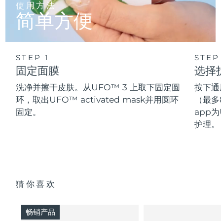
使用方法
简单方便
STEP 1
STEP
固定面膜
选择
洗净并擦干皮肤。从UFO™ 3 上取下固定圆
按下通
环，取出UFO™ activated mask并用圆环
（最多
固定。
app为
护理。
猜你喜欢
畅销产品