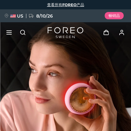
跳
查看所有FOREO产品
转
到
主
要
US
8/10/26
畅销品
内
容
新品
登录
语言
BREAKING NEWS
用户信息
English
Deutsch
Español
我的设备
FAQ™ Pure Beauty-Tech Elixir
Français
Italiano
Português
我的订单
Polski
Svenska
Русский
Türkçe
简体中文
繁體中文
我的地址
issa™ Teeth Whitening Set
我的订阅