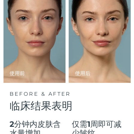
Advanced pore care essentials
以色列
预计送达日期
8/13/26
For healthy hair
18% PAP
护肤品
男士
意大利
预计送达日期
8/9/26
日本
预计送达日期
8/12/26
泽西岛
预计送达日期
8/14/26
全部购买
哈萨克斯坦
预计送达日期
8/11/26
FOREO APP
科威特
预计送达日期
8/9/26
使用前
使用后
关于我们
拉脱维亚
预计送达日期
8/9/26
BEFORE & AFTER
黎巴嫩
预计送达日期
8/10/26
临床结果表明
立陶宛
预计送达日期
8/9/26
2分钟内皮肤含
仅需1周即可减
卢森堡
预计送达日期
8/9/26
水量增加
少皱纹。