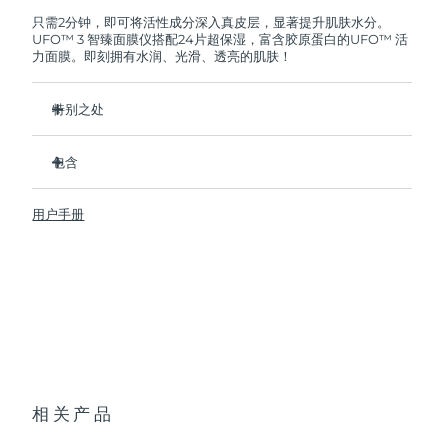
FOREO将免费为您更换产品。
只需2分钟，即可将活性成分深入真皮层，显著提升肌肤水分。
UFO™ 3 智臻面膜仪搭配24片超保湿，富含胶原蛋白的UFO™ 活
阿拉伯联合酋长国
预计送达日期
8/10/26
力面膜。即刻拥有水润、光滑、透亮的肌肤！
英国
预计送达日期
8/9/26
特别之处
美国
预计送达日期
8/10/26
经临床证明，2分钟内肌肤含水量增加126%，比贴片面膜更有
效。
包含
乌兹别克斯坦
预计送达日期
8/14/26
经临床证明，仅需1周即可减少皱纹。
UFO™ 3
集加热、冷却、LED光疗及按摩功能于一体的焕活面膜护理。
用户手册
6 x UFO™ Youth Junkie 2.0 Masks, 6 x UFO™
越南
预计送达日期
8/15/26
深层滋养，锁住水分，舒缓干燥。
H2Overdose 2.0 Masks, 6 x UFO™ Acai Berry Masks & 6 x
UFO™ Manuka Honey Masks
保护皮肤预防初老，使皮肤更光滑、更紧致。
USB 充电线
快速操作指南
基本操作手册
2年质保 (西班牙、葡萄牙、瑞典：3年质保)
相关产品