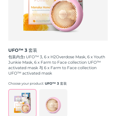
波兰
预计送达日期
8/10/26
葡萄牙
预计送达日期
8/9/26
波多黎各
预计送达日期
8/11/26
卡塔尔
预计送达日期
8/10/26
UFO™ 3 套装
包装内含:
UFO™ 3, 6 x H2Overdose Mask, 6 x Youth
留尼汪
预计送达日期
8/14/26
Junkie Mask, 6 x Farm to Face collection UFO™
activated mask 与 6 x Farm to Face collection
罗马尼亚
UFO™ activated mask
预计送达日期
8/9/26
Choose your product:
UFO™ 3 套装
俄罗斯
预计送达日期
8/17/26
沙特阿拉伯
预计送达日期
8/10/26
新加坡
预计送达日期
8/11/26