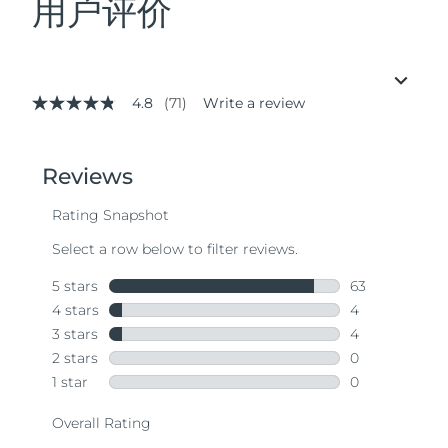
用户评价
4.8
(71)
Write a review
4.8
out
of
5
stars,
average
rating
value.
Read
71
Reviews.
Same
page
link.