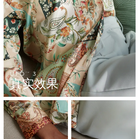
FAQ™ 101
FAQ™ 201
中国
LUNA™ 4 mini
面部提拉护理
预计送达日期
8/9/26
NEW
issa™ 4 smile
UFO™ 3 mini
Clinical anti-aging
LED mask
For young skin, T-zone
Premium anti-aging skincare
哥伦比亚
预计送达日期
8/13/26
Hybrid silicone sonic toothbrush
Red light therapy device for young skin
生发
肌肤年轻化
克罗地亚
预计送达日期
8/9/26
FAQ™ 102
FAQ™ 202
LUNA™ 4 go
BEAR™ 设备
FAQ™ 301
FAQ™ 501
issa™ 4 baby
UFO™ 3 go
Advanced clinical anti-aging
LED mask
For travel or gym bag
All premium facelift devices
NEW
塞浦路斯
预计送达日期
8/10/26
LED hair strengthening scalp massager
Full-Spectrum Red Light Therapy
For ages 0-3
Portable red light therapy
捷克
预计送达日期
8/9/26
FAQ™ 103
FAQ™ 211
LUNA™ 护肤
保健品
FAQ™ Scalp Serum
FAQ™ 502
issa™ Teeth Whitening Set
面膜
Luxurious clinical anti-aging set
Anti-aging neck & décolleté LED mask
UFO
3
Premium cleansers & balm
TM
丹麦
预计送达日期
8/9/26
Scalp recovery probiotic serum
Full-Spectrum Red Light Therapy
真实效果
Dual LED + sonic device & 18% PAP gel
Rejuvenation & hydration
专业治疗
爱沙尼亚
预计送达日期
8/9/26
FAQ™ P1 Primer
FAQ™ 221
LUNA™ 设备
FAQ™护肤品
ISSA™ 设备
UFO™ 设备
Manuka honey primer
Anti-aging LED hand mask
芬兰
FAQ™ Red Light Serum
预计送达日期
8/9/26
All facial cleansing devices
All FAQ™ skincare
All silicone sonic toothbrushes
All deep facial hydration devices
法国
预计送达日期
8/9/26
脱毛
身体护理
FAQ™护肤品
FAQ™护肤品
PEACH™ 2 Pro Max
BEAR™ 2 body
FAQ™产品
FAQ™ skincare
法属波利尼西亚
预计送达日期
8/13/26
All FAQ™ skincare
All FAQ™ skincare