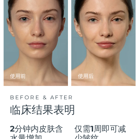
Advanced pore care essentials
以色列
预计送达日期
8/13/26
For healthy hair
18% PAP
护肤品
男士
意大利
预计送达日期
8/9/26
日本
预计送达日期
8/12/26
泽西岛
预计送达日期
8/14/26
全部购买
哈萨克斯坦
预计送达日期
8/11/26
FOREO APP
科威特
预计送达日期
8/9/26
使用前
使用后
关于我们
拉脱维亚
预计送达日期
8/9/26
BEFORE & AFTER
黎巴嫩
预计送达日期
8/10/26
临床结果表明
立陶宛
预计送达日期
8/9/26
2分钟内皮肤含
仅需1周即可减
卢森堡
预计送达日期
8/9/26
水量增加
少皱纹。