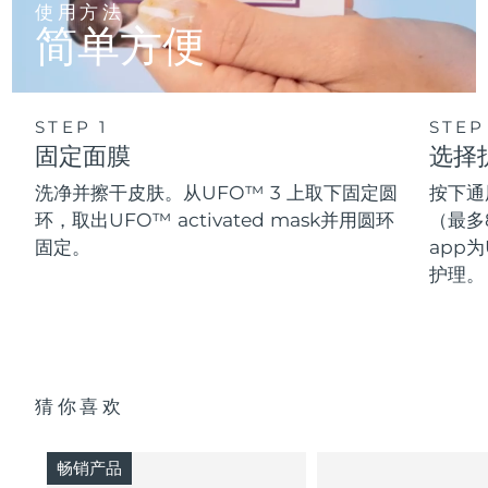
使用方法
简单方便
STEP 1
STEP
固定面膜
选择
洗净并擦干皮肤。从UFO™ 3 上取下固定圆
按下通
环，取出UFO™ activated mask并用圆环
（最多
固定。
app为
护理。
猜你喜欢
畅销产品