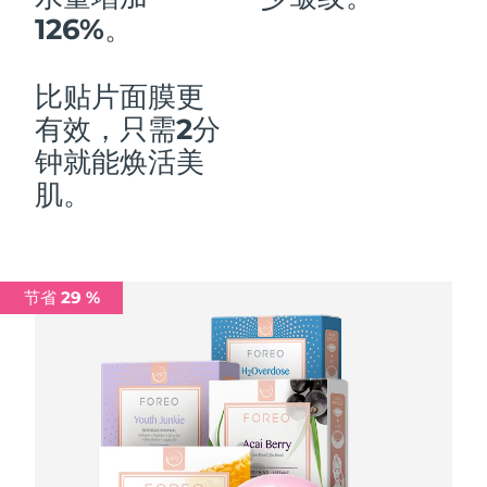
126%。
中国澳门特别行政区
预计送达日期
8/11/26
马来西亚
预计送达日期
8/12/26
比贴片面膜更
有效，只需2分
马耳他
预计送达日期
8/9/26
钟就能焕活美
墨西哥
预计送达日期
8/13/26
肌。
摩纳哥
预计送达日期
8/10/26
荷兰
预计送达日期
8/9/26
节省 29 %
新西兰
预计送达日期
8/9/26
挪威
预计送达日期
8/9/26
阿曼
预计送达日期
8/12/26
菲律宾
预计送达日期
8/12/26