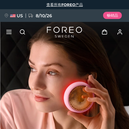
跳
查看所有FOREO产品
转
到
主
要
US
8/10/26
畅销品
内
容
新品
登录
语言
BREAKING NEWS
用户信息
English
Deutsch
Español
我的设备
FAQ™ Pure Beauty-Tech Elixir
Français
Italiano
Português
我的订单
Polski
Svenska
Русский
Türkçe
简体中文
繁體中文
我的地址
issa™ Teeth Whitening Set
我的订阅