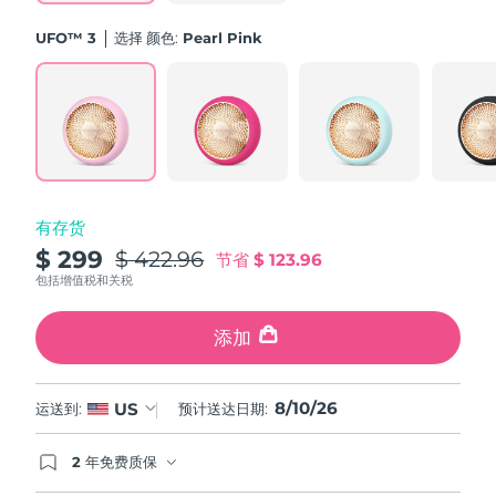
斯洛伐克
预计送达日期
8/9/26
UFO™ 3
选择 颜色:
Pearl Pink
斯洛文尼亚
预计送达日期
8/9/26
南非
预计送达日期
8/17/26
韩国
预计送达日期
8/11/26
有存货
西班牙
预计送达日期
8/9/26
$ 299
$ 422.96
节省
$ 123.96
瑞典
包括增值税和关税
预计送达日期
8/9/26
瑞士
添加
预计送达日期
8/9/26
台湾
预计送达日期
8/14/26
8/10/26
US
运送到:
预计送达日期:
泰国
预计送达日期
8/13/26
2 年免费质保
如果您在2年质保期内发现任何非人为质量问题，
土耳其
预计送达日期
8/10/26