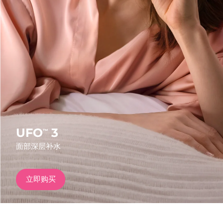
发货国家
美国
预计送达日期
8/10/26
FAQ™ Dual LED Panel
英国
预计送达日期
8/9/26
热门产品
西班牙
预计送达日期
8/9/26
澳大利亚
预计送达日期
8/12/26
法国
预计送达日期
8/9/26
UFO
3
™
特别优惠
畅销产品
面部深层补水
德国
预计送达日期
8/9/26
加拿大
预计送达日期
8/13/26
立即购买
红光疗法
澳大利亚
预计送达日期
8/12/26