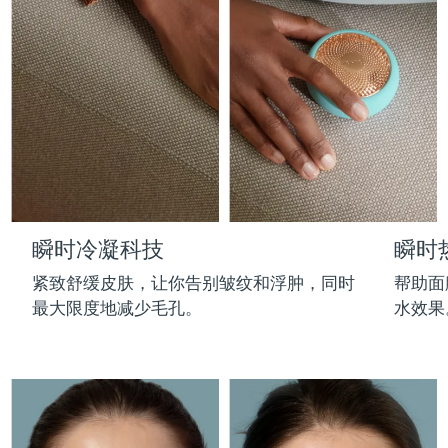
Professional IPL hair removal device
Microcurrent body toning
All hair treatments
All FAQ™ skincare
德国
预计送达日期
8/9/26
FAQ™产品
FAQ™产品
痘肌护理
眼部护理
直布罗陀
PEACH™ 2
LUNA™ 4 body
预计送达日期
8/13/26
FAQ™ products
All anti-aging treatments
All LED treatments
ESPADA™ 2 plus
BEAR™ 2 eyes & lips
IPL hair removal
Massaging body brush
All toning treatments
希腊
预计送达日期
8/9/26
Recurring acne LED therapy
Microcurrent line smoothing device
中国香港特别行政区
预计送达日期
8/10/26
PEACH™ 2 go
SUPERCHARGED™ serum
护发
毛孔护理
ESPADA™ 2
IRIS™ 2
Travel-friendly IPL hair removal
Firming body serum
匈牙利
LUNA™ 4 hair
预计送达日期
8/9/26
KIWI™ derma
Acne treatment device
Rejuvenating eye massager
NEW
瞬时冷凝科技
瞬时
2-in-1 LED scalp massager
Diamond microdermabrasion .
冰岛
预计送达日期
8/10/26
PEACH™ Cooling Prep Gel
紧致舒缓皮肤，让你告别皱纹和浮肿，同时
帮助面
ESPADA™ Blemish Solution
眼部护肤
牙齿美白
Cooling IPL hair removal gel
最大限度地减少毛孔。
水效果
印度尼西亚
预计送达日期
8/7/26
FLIP™ play advanced
KIWI™
Concentrated acne gel
Advanced eye care treatment
issa™ Teeth Whitening Set
LED light hairbrush
Blackhead remover
爱尔兰
预计送达日期
8/9/26
更多的
Dual LED + sonic device & 18% PAP gel
ESPADA™ 设备
眼部护理设备
马恩岛
预计送达日期
8/11/26
LUNA™ Dual-Peptide Scalp
KIWI™ 皮肤护理
All acne treatment devices
All revitalizing eye massagers
Serum
issa™ Teeth Whitening Gel