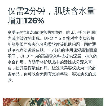
瑞典美肤护理
奥地利
预计送达日期
8/9/26
仅需2分钟，肌肤含水量
增加126%
巴林
预计送达日期
8/10/26
面部清洁
紧致提拉
比利时
预计送达日期
8/9/26
享受5种抗衰老面部护理的功效。临床证明可在1周
LUNA™ 4 套装
BEAR™ 2 套装
内减少皱纹的出现。UFO™ 3 直接对抗皮肤随着
百慕大
预计送达日期
8/15/26
Anti-aging massage
Microcurrent toning
年龄增长而失去水分和柔软度等肌肤问题，同时通
过冷冻疗法紧致皮肤。
与传统的使用保湿霜和面膜
波斯尼亚和黑塞哥维那
预计送达日期
8/12/26
不同，UFO™ 3的高能导入科技提供深层、持久的
补水保湿
口腔护理
LUNA™ 4 Plus
BEAR™ 2 go
水合作用，有助于将护肤品中的活性成分深入真
文莱
预计送达日期
8/14/26
UFO™ 3 套装
issa™ 4
Massage, LED heating
Microcurrent toning on-the-go
皮，使其发挥最佳作用。让这款美容仪成为一款必
FAQ™ 抗老护理
Deep facial hydration
Hybrid silicone sonic toothbrush
备单品，你可以全天拥有更加年轻、容光焕发的皮
保加利亚
预计送达日期
8/9/26
肤。
NEW
LUNA™ 4 Men
BEAR™ 2 eyes & lips
加拿大
预计送达日期
8/13/26
UFO™ 3 LED
issa™ 4 plus
For men, anti-aging massage
Microcurrent line smoothing device
Near-infrared and red light therapy
Smart hybrid silicone sonic toothbrush
智利
预计送达日期
8/13/26
device
抗老
LED治疗