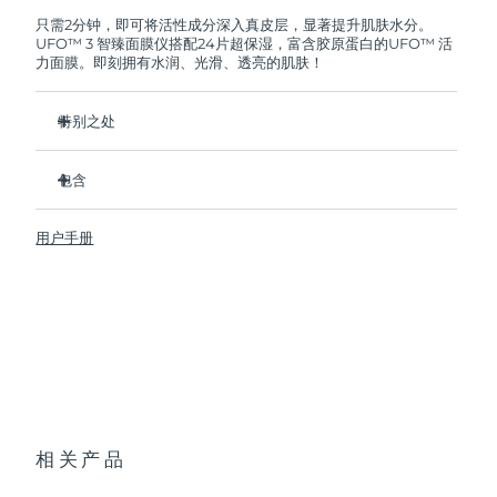
FOREO将免费为您更换产品。
只需2分钟，即可将活性成分深入真皮层，显著提升肌肤水分。
UFO™ 3 智臻面膜仪搭配24片超保湿，富含胶原蛋白的UFO™ 活
阿拉伯联合酋长国
预计送达日期
8/10/26
力面膜。即刻拥有水润、光滑、透亮的肌肤！
英国
预计送达日期
8/9/26
特别之处
美国
预计送达日期
8/10/26
经临床证明，2分钟内肌肤含水量增加126%，比贴片面膜更有
效。
包含
乌兹别克斯坦
预计送达日期
8/14/26
经临床证明，仅需1周即可减少皱纹。
UFO™ 3
集加热、冷却、LED光疗及按摩功能于一体的焕活面膜护理。
用户手册
6 x UFO™ Youth Junkie 2.0 Masks, 6 x UFO™
越南
预计送达日期
8/15/26
深层滋养，锁住水分，舒缓干燥。
H2Overdose 2.0 Masks, 6 x UFO™ Acai Berry Masks & 6 x
UFO™ Manuka Honey Masks
保护皮肤预防初老，使皮肤更光滑、更紧致。
USB 充电线
快速操作指南
基本操作手册
2年质保 (西班牙、葡萄牙、瑞典：3年质保)
相关产品