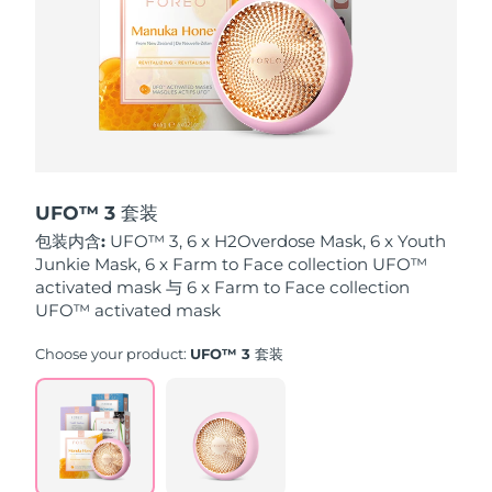
波兰
预计送达日期
8/10/26
葡萄牙
预计送达日期
8/9/26
波多黎各
预计送达日期
8/11/26
卡塔尔
预计送达日期
8/10/26
UFO™ 3 套装
包装内含:
UFO™ 3, 6 x H2Overdose Mask, 6 x Youth
留尼汪
预计送达日期
8/14/26
Junkie Mask, 6 x Farm to Face collection UFO™
activated mask 与 6 x Farm to Face collection
罗马尼亚
UFO™ activated mask
预计送达日期
8/9/26
Choose your product:
UFO™ 3 套装
俄罗斯
预计送达日期
8/17/26
沙特阿拉伯
预计送达日期
8/10/26
新加坡
预计送达日期
8/11/26