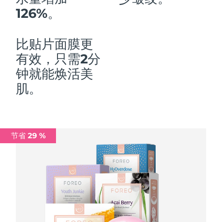
126%。
中国澳门特别行政区
预计送达日期
8/10/26
马来西亚
预计送达日期
8/11/26
比贴片面膜更
有效，只需2分
马耳他
预计送达日期
8/8/26
钟就能焕活美
墨西哥
预计送达日期
8/12/26
肌。
摩纳哥
预计送达日期
8/9/26
荷兰
预计送达日期
8/8/26
节省 29 %
新西兰
预计送达日期
8/8/26
挪威
预计送达日期
8/8/26
阿曼
预计送达日期
8/11/26
菲律宾
预计送达日期
8/11/26