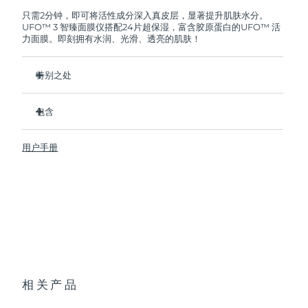
FOREO将免费为您更换产品。
只需2分钟，即可将活性成分深入真皮层，显著提升肌肤水分。
UFO™ 3 智臻面膜仪搭配24片超保湿，富含胶原蛋白的UFO™ 活
阿拉伯联合酋长国
预计送达日期
8/9/26
力面膜。即刻拥有水润、光滑、透亮的肌肤！
英国
预计送达日期
8/8/26
特别之处
美国
预计送达日期
8/9/26
经临床证明，2分钟内肌肤含水量增加126%，比贴片面膜更有
效。
包含
乌兹别克斯坦
预计送达日期
8/13/26
经临床证明，仅需1周即可减少皱纹。
UFO™ 3
集加热、冷却、LED光疗及按摩功能于一体的焕活面膜护理。
用户手册
6 x UFO™ Youth Junkie 2.0 Masks, 6 x UFO™
越南
预计送达日期
8/14/26
深层滋养，锁住水分，舒缓干燥。
H2Overdose 2.0 Masks, 6 x UFO™ Acai Berry Masks & 6 x
UFO™ Manuka Honey Masks
保护皮肤预防初老，使皮肤更光滑、更紧致。
USB 充电线
快速操作指南
基本操作手册
2年质保 (西班牙、葡萄牙、瑞典：3年质保)
相关产品