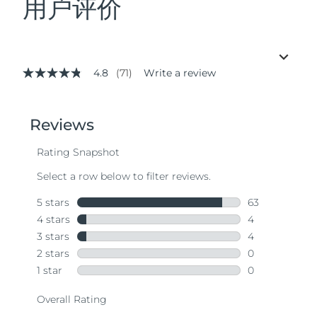
用户评价
4.8
(71)
Write a review
4.8
out
of
5
stars,
average
rating
value.
Read
71
Reviews.
Same
page
link.