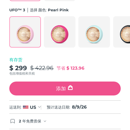
斯洛伐克
预计送达日期
8/8/26
UFO™ 3
选择 颜色:
Pearl Pink
斯洛文尼亚
预计送达日期
8/8/26
南非
预计送达日期
8/16/26
韩国
预计送达日期
8/10/26
有存货
西班牙
预计送达日期
8/8/26
$ 299
$ 422.96
节省
$ 123.96
瑞典
包括增值税和关税
预计送达日期
8/8/26
瑞士
添加
预计送达日期
8/8/26
台湾
预计送达日期
8/13/26
8/9/26
US
运送到:
预计送达日期:
泰国
预计送达日期
8/12/26
2 年免费质保
如果您在2年质保期内发现任何非人为质量问题，
土耳其
预计送达日期
8/9/26