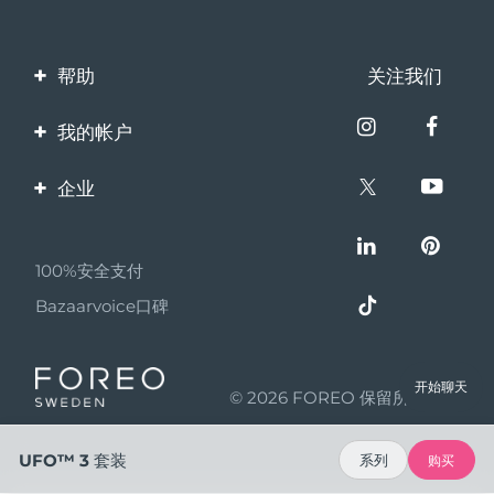
帮助
关注我们
联系我们
我的帐户
订单与运输
产品注册
企业
保修与退换货
客服支持
关于FOREO
常见问题
100%安全支付
伙伴计划
电池信息
Bazaarvoice口碑
联盟新闻
MYSA
开始聊天
© 2026 FOREO 保留所有权利
成为合作伙伴
使用条款
UFO™ 3 套装
系列
购买
隐私保护政策