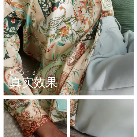
FAQ™ 101
FAQ™ 201
中国
LUNA™ 4 mini
面部提拉护理
预计送达日期
8/8/26
NEW
issa™ 4 smile
UFO™ 3 mini
Clinical anti-aging
LED mask
For young skin, T-zone
Premium anti-aging skincare
哥伦比亚
预计送达日期
8/12/26
Hybrid silicone sonic toothbrush
Red light therapy device for young skin
生发
肌肤年轻化
克罗地亚
预计送达日期
8/8/26
FAQ™ 102
FAQ™ 202
LUNA™ 4 go
BEAR™ 设备
FAQ™ 301
FAQ™ 501
issa™ 4 baby
UFO™ 3 go
Advanced clinical anti-aging
LED mask
For travel or gym bag
All premium facelift devices
NEW
塞浦路斯
预计送达日期
8/9/26
LED hair strengthening scalp massager
Full-Spectrum Red Light Therapy
For ages 0-3
Portable red light therapy
捷克
预计送达日期
8/8/26
FAQ™ 103
FAQ™ 211
LUNA™ 护肤
保健品
FAQ™ Scalp Serum
FAQ™ 502
issa™ Teeth Whitening Set
面膜
Luxurious clinical anti-aging set
Anti-aging neck & décolleté LED mask
UFO
3
Premium cleansers & balm
TM
丹麦
预计送达日期
8/8/26
Scalp recovery probiotic serum
Full-Spectrum Red Light Therapy
真实效果
Dual LED + sonic device & 18% PAP gel
Rejuvenation & hydration
专业治疗
爱沙尼亚
预计送达日期
8/8/26
FAQ™ P1 Primer
FAQ™ 221
LUNA™ 设备
FAQ™护肤品
ISSA™ 设备
UFO™ 设备
Manuka honey primer
Anti-aging LED hand mask
芬兰
FAQ™ Red Light Serum
预计送达日期
8/8/26
All facial cleansing devices
All FAQ™ skincare
All silicone sonic toothbrushes
All deep facial hydration devices
法国
预计送达日期
8/8/26
脱毛
身体护理
FAQ™护肤品
FAQ™护肤品
PEACH™ 2 Pro Max
BEAR™ 2 body
FAQ™产品
FAQ™ skincare
法属波利尼西亚
预计送达日期
8/12/26
All FAQ™ skincare
All FAQ™ skincare