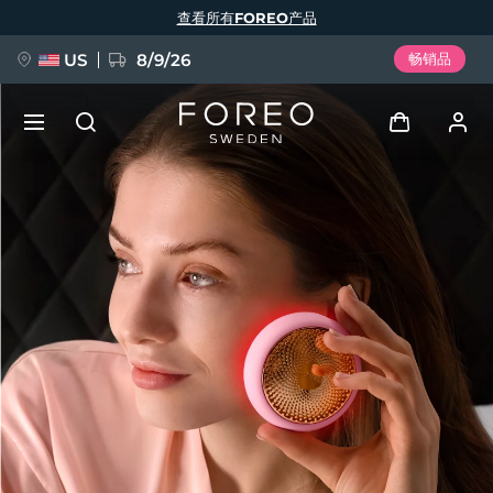
跳
查看所有FOREO产品
转
到
主
要
US
8/9/26
畅销品
内
容
新品
登录
语言
BREAKING NEWS
用户信息
English
Deutsch
Español
我的设备
FAQ™ Pure Beauty-Tech Elixir
Français
Italiano
Português
我的订单
Polski
Svenska
Русский
Türkçe
简体中文
繁體中文
我的地址
issa™ Teeth Whitening Set
我的订阅