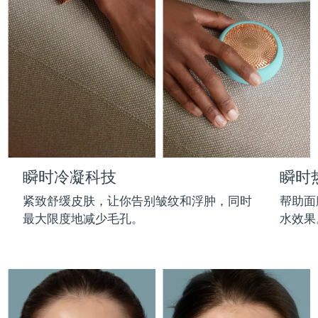
Professional IPL hair removal device
Microcurrent body toning
All hair treatments
All FAQ™ skincare
德国
预计送达日期
8/8/26
FAQ™产品
FAQ™产品
痘肌护理
眼部护理
直布罗陀
PEACH™ 2
LUNA™ 4 body
预计送达日期
8/12/26
FAQ™ products
All anti-aging treatments
All LED treatments
ESPADA™ 2 plus
BEAR™ 2 eyes & lips
IPL hair removal
Massaging body brush
All toning treatments
希腊
预计送达日期
8/8/26
Recurring acne LED therapy
Microcurrent line smoothing device
中国香港特别行政区
预计送达日期
8/9/26
PEACH™ 2 go
SUPERCHARGED™ serum
护发
毛孔护理
ESPADA™ 2
IRIS™ 2
Travel-friendly IPL hair removal
Firming body serum
匈牙利
LUNA™ 4 hair
预计送达日期
8/8/26
KIWI™ derma
Acne treatment device
Rejuvenating eye massager
NEW
瞬时冷凝科技
瞬时
2-in-1 LED scalp massager
Diamond microdermabrasion .
冰岛
预计送达日期
8/9/26
PEACH™ Cooling Prep Gel
紧致舒缓皮肤，让你告别皱纹和浮肿，同时
帮助面
ESPADA™ Blemish Solution
眼部护肤
牙齿美白
Cooling IPL hair removal gel
最大限度地减少毛孔。
水效果
印度尼西亚
预计送达日期
8/6/26
FLIP™ play advanced
KIWI™
Concentrated acne gel
Advanced eye care treatment
issa™ Teeth Whitening Set
LED light hairbrush
Blackhead remover
爱尔兰
预计送达日期
8/8/26
更多的
Dual LED + sonic device & 18% PAP gel
ESPADA™ 设备
眼部护理设备
马恩岛
预计送达日期
8/10/26
LUNA™ Dual-Peptide Scalp
KIWI™ 皮肤护理
All acne treatment devices
All revitalizing eye massagers
Serum
issa™ Teeth Whitening Gel