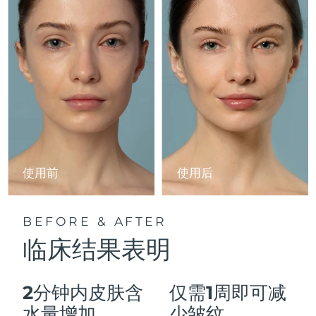
Advanced pore care essentials
以色列
预计送达日期
8/12/26
For healthy hair
18% PAP
护肤品
男士
意大利
预计送达日期
8/8/26
日本
预计送达日期
8/11/26
泽西岛
预计送达日期
8/13/26
全部购买
哈萨克斯坦
预计送达日期
8/10/26
FOREO APP
科威特
预计送达日期
8/8/26
使用前
使用后
关于我们
拉脱维亚
预计送达日期
8/8/26
BEFORE & AFTER
黎巴嫩
预计送达日期
8/9/26
临床结果表明
立陶宛
预计送达日期
8/8/26
2分钟内皮肤含
仅需1周即可减
卢森堡
预计送达日期
8/8/26
水量增加
少皱纹。