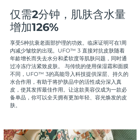
瑞典美肤护理
奥地利
预计送达日期
8/8/26
仅需2分钟，肌肤含水量
增加126%
巴林
预计送达日期
8/9/26
面部清洁
紧致提拉
比利时
预计送达日期
8/8/26
享受5种抗衰老面部护理的功效。临床证明可在1周
LUNA™ 4 套装
BEAR™ 2 套装
内减少皱纹的出现。UFO™ 3 直接对抗皮肤随着
百慕大
预计送达日期
8/14/26
Anti-aging massage
Microcurrent toning
年龄增长而失去水分和柔软度等肌肤问题，同时通
过冷冻疗法紧致皮肤。
与传统的使用保湿霜和面膜
波斯尼亚和黑塞哥维那
预计送达日期
8/11/26
不同，UFO™ 3的高能导入科技提供深层、持久的
补水保湿
口腔护理
LUNA™ 4 Plus
BEAR™ 2 go
水合作用，有助于将护肤品中的活性成分深入真
文莱
预计送达日期
8/13/26
UFO™ 3 套装
issa™ 4
Massage, LED heating
Microcurrent toning on-the-go
皮，使其发挥最佳作用。让这款美容仪成为一款必
FAQ™ 抗老护理
Deep facial hydration
Hybrid silicone sonic toothbrush
备单品，你可以全天拥有更加年轻、容光焕发的皮
保加利亚
预计送达日期
8/8/26
肤。
NEW
LUNA™ 4 Men
BEAR™ 2 eyes & lips
加拿大
预计送达日期
8/12/26
UFO™ 3 LED
issa™ 4 plus
For men, anti-aging massage
Microcurrent line smoothing device
Near-infrared and red light therapy
Smart hybrid silicone sonic toothbrush
智利
预计送达日期
8/12/26
device
抗老
LED治疗