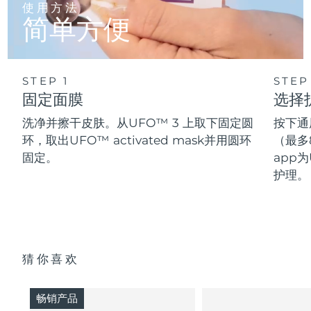
使用方法
简单方便
STEP 1
STEP
固定面膜
选择
洗净并擦干皮肤。从UFO™ 3 上取下固定圆
按下通
环，取出UFO™ activated mask并用圆环
（最多
固定。
app为
护理。
猜你喜欢
畅销产品