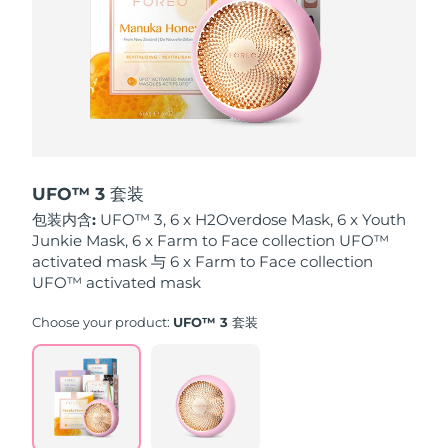
波兰
预计送达日期
8/9/26
葡萄牙
预计送达日期
8/8/26
波多黎各
预计送达日期
8/10/26
卡塔尔
预计送达日期
8/9/26
UFO™ 3 套装
包装内含:
UFO™ 3, 6 x H2Overdose Mask, 6 x Youth
留尼汪
预计送达日期
8/13/26
Junkie Mask, 6 x Farm to Face collection UFO™
activated mask 与 6 x Farm to Face collection
罗马尼亚
UFO™ activated mask
预计送达日期
8/8/26
Choose your product:
UFO™ 3 套装
俄罗斯
预计送达日期
8/16/26
沙特阿拉伯
预计送达日期
8/9/26
新加坡
预计送达日期
8/10/26