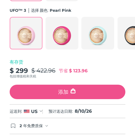
斯洛伐克
预计送达日期
8/9/26
UFO™ 3
选择 颜色:
Pearl Pink
斯洛文尼亚
预计送达日期
8/9/26
南非
预计送达日期
8/17/26
韩国
预计送达日期
8/11/26
有存货
西班牙
预计送达日期
8/9/26
$ 299
$ 422.96
节省
$ 123.96
瑞典
包括增值税和关税
预计送达日期
8/9/26
瑞士
添加
预计送达日期
8/9/26
台湾
预计送达日期
8/14/26
8/10/26
US
运送到:
预计送达日期:
泰国
预计送达日期
8/13/26
2 年免费质保
如果您在2年质保期内发现任何非人为质量问题，
土耳其
预计送达日期
8/10/26