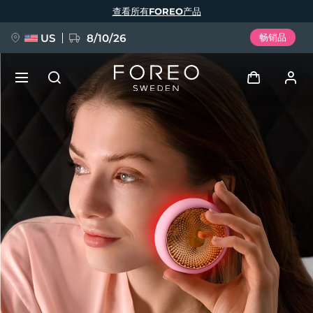
跳
查看所有FOREO产品
转
到
主
要
US
8/10/26
畅销品
内
容
新品
登录
语言
BREAKING NEWS
用户信息
English
Deutsch
Español
我的设备
FAQ™ Pure Beauty-Tech Elixir
Français
Italiano
Português
我的订单
Polski
Svenska
Русский
Türkçe
简体中文
繁體中文
我的地址
issa™ Teeth Whitening Set
我的订阅