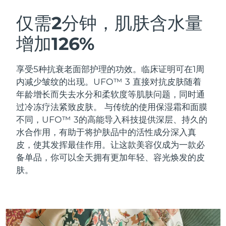
瑞典美肤护理
奥地利
预计送达日期
8/9/26
仅需2分钟，肌肤含水量
增加126%
巴林
预计送达日期
8/10/26
面部清洁
紧致提拉
比利时
预计送达日期
8/9/26
享受5种抗衰老面部护理的功效。临床证明可在1周
LUNA™ 4 套装
BEAR™ 2 套装
内减少皱纹的出现。UFO™ 3 直接对抗皮肤随着
百慕大
预计送达日期
8/15/26
Anti-aging massage
Microcurrent toning
年龄增长而失去水分和柔软度等肌肤问题，同时通
过冷冻疗法紧致皮肤。
与传统的使用保湿霜和面膜
波斯尼亚和黑塞哥维那
预计送达日期
8/12/26
不同，UFO™ 3的高能导入科技提供深层、持久的
补水保湿
口腔护理
LUNA™ 4 Plus
BEAR™ 2 go
水合作用，有助于将护肤品中的活性成分深入真
文莱
预计送达日期
8/14/26
UFO™ 3 套装
issa™ 4
Massage, LED heating
Microcurrent toning on-the-go
皮，使其发挥最佳作用。让这款美容仪成为一款必
FAQ™ 抗老护理
Deep facial hydration
Hybrid silicone sonic toothbrush
备单品，你可以全天拥有更加年轻、容光焕发的皮
保加利亚
预计送达日期
8/9/26
肤。
NEW
LUNA™ 4 Men
BEAR™ 2 eyes & lips
加拿大
预计送达日期
8/13/26
UFO™ 3 LED
issa™ 4 plus
For men, anti-aging massage
Microcurrent line smoothing device
Near-infrared and red light therapy
Smart hybrid silicone sonic toothbrush
智利
预计送达日期
8/13/26
device
抗老
LED治疗