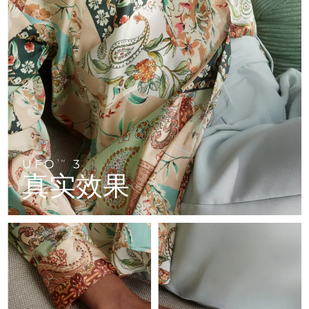
FAQ™ 101
FAQ™ 201
中国
LUNA™ 4 mini
面部提拉护理
预计送达日期
8/9/26
NEW
issa™ 4 smile
UFO™ 3 mini
Clinical anti-aging
LED mask
For young skin, T-zone
Premium anti-aging skincare
哥伦比亚
预计送达日期
8/13/26
Hybrid silicone sonic toothbrush
Red light therapy device for young skin
生发
肌肤年轻化
克罗地亚
预计送达日期
8/9/26
FAQ™ 102
FAQ™ 202
LUNA™ 4 go
BEAR™ 设备
FAQ™ 301
FAQ™ 501
issa™ 4 baby
UFO™ 3 go
Advanced clinical anti-aging
LED mask
For travel or gym bag
All premium facelift devices
NEW
塞浦路斯
预计送达日期
8/10/26
LED hair strengthening scalp massager
Full-Spectrum Red Light Therapy
For ages 0-3
Portable red light therapy
捷克
预计送达日期
8/9/26
FAQ™ 103
FAQ™ 211
LUNA™ 护肤
保健品
FAQ™ Scalp Serum
FAQ™ 502
issa™ Teeth Whitening Set
面膜
Luxurious clinical anti-aging set
Anti-aging neck & décolleté LED mask
UFO
3
Premium cleansers & balm
TM
丹麦
预计送达日期
8/9/26
Scalp recovery probiotic serum
Full-Spectrum Red Light Therapy
真实效果
Dual LED + sonic device & 18% PAP gel
Rejuvenation & hydration
专业治疗
爱沙尼亚
预计送达日期
8/9/26
FAQ™ P1 Primer
FAQ™ 221
LUNA™ 设备
FAQ™护肤品
ISSA™ 设备
UFO™ 设备
Manuka honey primer
Anti-aging LED hand mask
芬兰
FAQ™ Red Light Serum
预计送达日期
8/9/26
All facial cleansing devices
All FAQ™ skincare
All silicone sonic toothbrushes
All deep facial hydration devices
法国
预计送达日期
8/9/26
脱毛
身体护理
FAQ™护肤品
FAQ™护肤品
PEACH™ 2 Pro Max
BEAR™ 2 body
FAQ™产品
FAQ™ skincare
法属波利尼西亚
预计送达日期
8/13/26
All FAQ™ skincare
All FAQ™ skincare