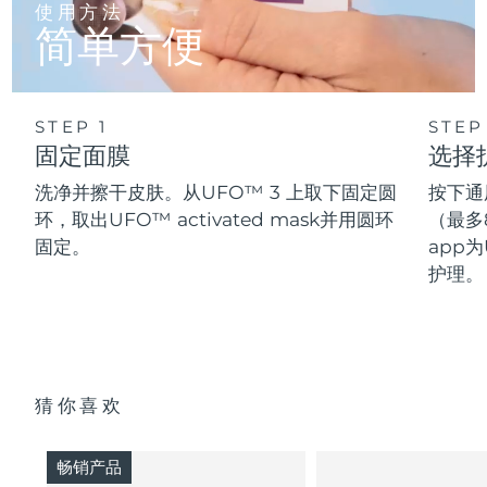
使用方法
简单方便
STEP 1
STEP
固定面膜
选择
洗净并擦干皮肤。从UFO™ 3 上取下固定圆
按下通
环，取出UFO™ activated mask并用圆环
（最多
固定。
app为
护理。
猜你喜欢
畅销产品