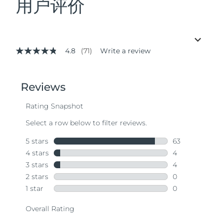
用户评价
4.8
(71)
Write a review
4.8
out
of
5
stars,
average
rating
value.
Read
71
Reviews.
Same
page
link.