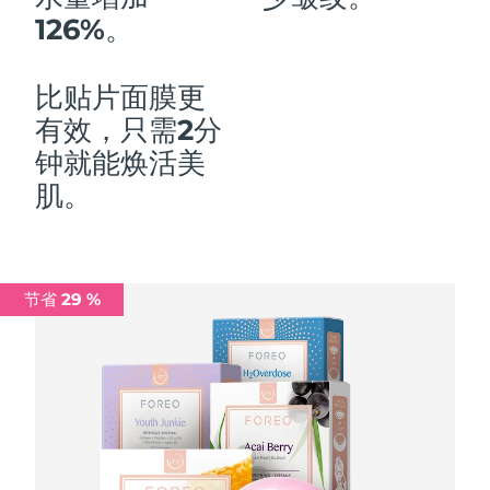
126%。
中国澳门特别行政区
预计送达日期
8/11/26
马来西亚
预计送达日期
8/12/26
比贴片面膜更
有效，只需2分
马耳他
预计送达日期
8/9/26
钟就能焕活美
墨西哥
预计送达日期
8/13/26
肌。
摩纳哥
预计送达日期
8/10/26
荷兰
预计送达日期
8/9/26
节省 29 %
新西兰
预计送达日期
8/9/26
挪威
预计送达日期
8/9/26
阿曼
预计送达日期
8/12/26
菲律宾
预计送达日期
8/12/26