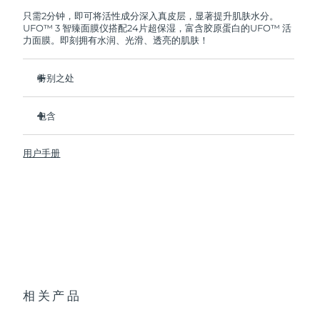
FOREO将免费为您更换产品。
只需2分钟，即可将活性成分深入真皮层，显著提升肌肤水分。
UFO™ 3 智臻面膜仪搭配24片超保湿，富含胶原蛋白的UFO™ 活
阿拉伯联合酋长国
预计送达日期
8/10/26
力面膜。即刻拥有水润、光滑、透亮的肌肤！
英国
预计送达日期
8/9/26
特别之处
美国
预计送达日期
8/10/26
经临床证明，2分钟内肌肤含水量增加126%，比贴片面膜更有
效。
包含
乌兹别克斯坦
预计送达日期
8/14/26
经临床证明，仅需1周即可减少皱纹。
UFO™ 3
集加热、冷却、LED光疗及按摩功能于一体的焕活面膜护理。
用户手册
6 x UFO™ Youth Junkie 2.0 Masks, 6 x UFO™
越南
预计送达日期
8/15/26
深层滋养，锁住水分，舒缓干燥。
H2Overdose 2.0 Masks, 6 x UFO™ Acai Berry Masks & 6 x
UFO™ Manuka Honey Masks
保护皮肤预防初老，使皮肤更光滑、更紧致。
USB 充电线
快速操作指南
基本操作手册
2年质保 (西班牙、葡萄牙、瑞典：3年质保)
相关产品