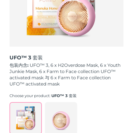
波兰
预计送达日期
8/10/26
葡萄牙
预计送达日期
8/9/26
波多黎各
预计送达日期
8/11/26
卡塔尔
预计送达日期
8/10/26
UFO™ 3 套装
包装内含:
UFO™ 3, 6 x H2Overdose Mask, 6 x Youth
留尼汪
预计送达日期
8/14/26
Junkie Mask, 6 x Farm to Face collection UFO™
activated mask 与 6 x Farm to Face collection
罗马尼亚
UFO™ activated mask
预计送达日期
8/9/26
Choose your product:
UFO™ 3 套装
俄罗斯
预计送达日期
8/17/26
沙特阿拉伯
预计送达日期
8/10/26
新加坡
预计送达日期
8/11/26