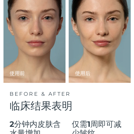
Advanced pore care essentials
以色列
预计送达日期
8/13/26
For healthy hair
18% PAP
护肤品
男士
意大利
预计送达日期
8/9/26
日本
预计送达日期
8/12/26
泽西岛
预计送达日期
8/14/26
全部购买
哈萨克斯坦
预计送达日期
8/11/26
FOREO APP
科威特
预计送达日期
8/9/26
使用前
使用后
关于我们
拉脱维亚
预计送达日期
8/9/26
BEFORE & AFTER
黎巴嫩
预计送达日期
8/10/26
临床结果表明
立陶宛
预计送达日期
8/9/26
2分钟内皮肤含
仅需1周即可减
卢森堡
预计送达日期
8/9/26
水量增加
少皱纹。