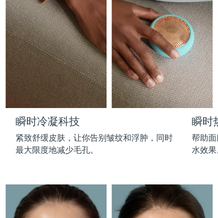
Professional IPL hair removal device
Microcurrent body toning
All hair treatments
All FAQ™ skincare
德国
预计送达日期
8/9/26
FAQ™产品
FAQ™产品
痘肌护理
眼部护理
直布罗陀
PEACH™ 2
LUNA™ 4 body
预计送达日期
8/13/26
FAQ™ products
All anti-aging treatments
All LED treatments
ESPADA™ 2 plus
BEAR™ 2 eyes & lips
IPL hair removal
Massaging body brush
All toning treatments
希腊
预计送达日期
8/9/26
Recurring acne LED therapy
Microcurrent line smoothing device
中国香港特别行政区
预计送达日期
8/10/26
PEACH™ 2 go
SUPERCHARGED™ serum
护发
毛孔护理
ESPADA™ 2
IRIS™ 2
Travel-friendly IPL hair removal
Firming body serum
匈牙利
LUNA™ 4 hair
预计送达日期
8/9/26
KIWI™ derma
Acne treatment device
Rejuvenating eye massager
NEW
瞬时冷凝科技
瞬时
2-in-1 LED scalp massager
Diamond microdermabrasion .
冰岛
预计送达日期
8/10/26
PEACH™ Cooling Prep Gel
紧致舒缓皮肤，让你告别皱纹和浮肿，同时
帮助面
ESPADA™ Blemish Solution
眼部护肤
牙齿美白
Cooling IPL hair removal gel
最大限度地减少毛孔。
水效果
印度尼西亚
预计送达日期
8/7/26
FLIP™ play advanced
KIWI™
Concentrated acne gel
Advanced eye care treatment
issa™ Teeth Whitening Set
LED light hairbrush
Blackhead remover
爱尔兰
预计送达日期
8/9/26
更多的
Dual LED + sonic device & 18% PAP gel
ESPADA™ 设备
眼部护理设备
马恩岛
预计送达日期
8/11/26
LUNA™ Dual-Peptide Scalp
KIWI™ 皮肤护理
All acne treatment devices
All revitalizing eye massagers
Serum
issa™ Teeth Whitening Gel