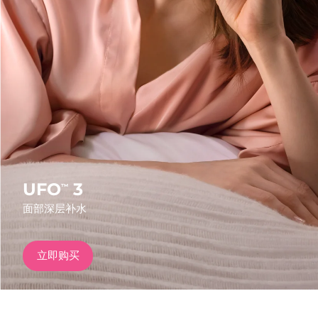
发货国家
美国
预计送达日期
8/10/26
FAQ™ Dual LED Panel
英国
预计送达日期
8/9/26
热门产品
西班牙
预计送达日期
8/9/26
澳大利亚
预计送达日期
8/12/26
法国
预计送达日期
8/9/26
UFO
3
™
特别优惠
畅销产品
面部深层补水
德国
预计送达日期
8/9/26
加拿大
预计送达日期
8/13/26
立即购买
红光疗法
澳大利亚
预计送达日期
8/12/26