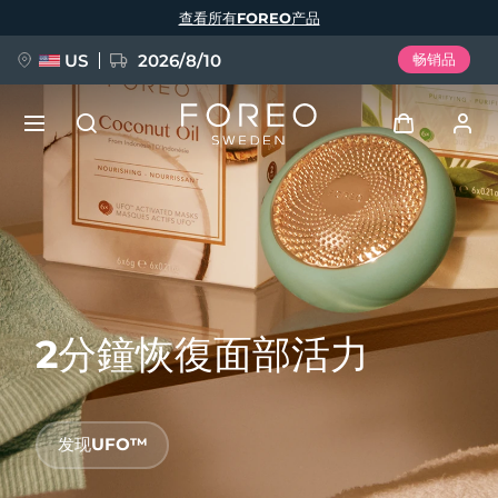
跳
查看所有FOREO产品
转
到
主
要
US
2026/8/10
畅销品
内
容
新品
登录
语言
BREAKING NEWS
用户信息
English
Deutsch
Español
我的设备
FAQ™ Pure Beauty-Tech Elixir
Français
Italiano
Português
2分鐘恢復面部活力
我的订单
Polski
Svenska
Русский
Türkçe
简体中文
繁體中文
我的地址
发现UFO™
issa™ Teeth Whitening Set
我的订阅