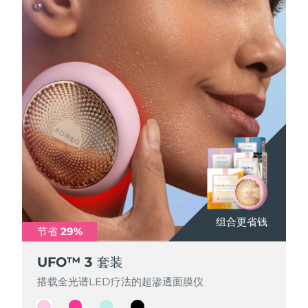
Professional IPL hair removal device
Microcurrent body toning
All hair treatments
All FAQ™ skincare
德国
预计送达日期
2026/8/9
FAQ™产品
FAQ™产品
痘肌护理
眼部护理
直布罗陀
PEACH™ 2
LUNA™ 4 body
预计送达日期
2026/8/13
FAQ™ products
All anti-aging treatments
All LED treatments
ESPADA™ 2 plus
BEAR™ 2 eyes & lips
IPL hair removal
Massaging body brush
All toning treatments
希腊
预计送达日期
2026/8/9
Recurring acne LED therapy
Microcurrent line smoothing device
中国香港特别行政区
预计送达日期
2026/8/10
PEACH™ 2 go
SUPERCHARGED™ serum
护发
毛孔护理
ESPADA™ 2
IRIS™ 2
Travel-friendly IPL hair removal
Firming body serum
匈牙利
LUNA™ 4 hair
预计送达日期
2026/8/9
KIWI™ derma
Acne treatment device
Rejuvenating eye massager
NEW
2-in-1 LED scalp massager
Diamond microdermabrasion .
冰岛
预计送达日期
2026/8/10
PEACH™ Cooling Prep Gel
ESPADA™ Blemish Solution
眼部护肤
牙齿美白
Cooling IPL hair removal gel
印度尼西亚
预计送达日期
2026/8/7
FLIP™ play advanced
KIWI™
组合更省钱
组合更省钱
组合更省钱
组合更省钱
Concentrated acne gel
Advanced eye care treatment
节省 29%
节省 29%
节省 29%
节省 29%
issa™ Teeth Whitening Set
LED light hairbrush
Blackhead remover
爱尔兰
预计送达日期
2026/8/9
更多的
Dual LED + sonic device & 18% PAP gel
UFO™ 3 套装
UFO™ 3 套装
UFO™ 3 套装
UFO™ 3 套装
ESPADA™ 设备
眼部护理设备
马恩岛
预计送达日期
2026/8/11
LUNA™ Dual-Peptide Scalp
搭载全光谱LED疗法的超渗透面膜仪
搭载全光谱LED疗法的超渗透面膜仪
搭载全光谱LED疗法的超渗透面膜仪
搭载全光谱LED疗法的超渗透面膜仪
KIWI™ 皮肤护理
All acne treatment devices
All revitalizing eye massagers
Serum
issa™ Teeth Whitening Gel