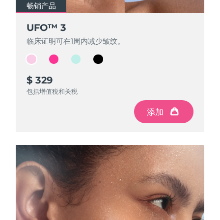
FAQ™ 101
FAQ™ 201
中国
LUNA™ 4 mini
面部提拉护理
预计送达日期
2026/8/9
畅销产品
畅销产品
畅销产品
畅销产品
NEW
issa™ 4 smile
UFO™ 3 mini
Clinical anti-aging
LED mask
For young skin, T-zone
Premium anti-aging skincare
哥伦比亚
UFO™ 3
UFO™ 3
UFO™ 3
UFO™ 3
预计送达日期
2026/8/13
Hybrid silicone sonic toothbrush
Red light therapy device for young skin
临床证明可在1周内减少皱纹。
临床证明可在1周内减少皱纹。
临床证明可在1周内减少皱纹。
临床证明可在1周内减少皱纹。
生发
肌肤年轻化
克罗地亚
预计送达日期
2026/8/9
FAQ™ 102
FAQ™ 202
LUNA™ 4 go
BEAR™ 设备
FAQ™ 301
FAQ™ 501
issa™ 4 baby
UFO™ 3 go
Advanced clinical anti-aging
LED mask
For travel or gym bag
All premium facelift devices
NEW
塞浦路斯
预计送达日期
2026/8/10
LED hair strengthening scalp massager
Full-Spectrum Red Light Therapy
For ages 0-3
Portable red light therapy
$ 329
$ 319
$ 309
$ 299
包括增值税和关税
包括增值税和关税
包括增值税和关税
包括增值税和关税
捷克
预计送达日期
2026/8/9
FAQ™ 103
FAQ™ 211
LUNA™ 护肤
保健品
FAQ™ Scalp Serum
FAQ™ 502
添加
添加
添加
添加
issa™ Teeth Whitening Set
面膜
Luxurious clinical anti-aging set
Anti-aging neck & décolleté LED mask
Premium cleansers & balm
丹麦
预计送达日期
2026/8/9
Scalp recovery probiotic serum
Full-Spectrum Red Light Therapy
Dual LED + sonic device & 18% PAP gel
Rejuvenation & hydration
专业治疗
爱沙尼亚
预计送达日期
2026/8/9
FAQ™ P1 Primer
FAQ™ 221
LUNA™ 设备
FAQ™护肤品
ISSA™ 设备
UFO™ 设备
Manuka honey primer
Anti-aging LED hand mask
芬兰
FAQ™ Red Light Serum
预计送达日期
2026/8/9
All facial cleansing devices
All FAQ™ skincare
All silicone sonic toothbrushes
All deep facial hydration devices
法国
预计送达日期
2026/8/9
脱毛
身体护理
FAQ™护肤品
FAQ™护肤品
PEACH™ 2 Pro Max
BEAR™ 2 body
FAQ™产品
FAQ™ skincare
法属波利尼西亚
预计送达日期
2026/8/13
All FAQ™ skincare
All FAQ™ skincare