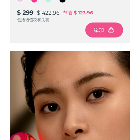
Advanced pore care essentials
以色列
预计送达日期
2026/8/13
For healthy hair
18% PAP
护肤品
男士
$ 299
$ 299
$ 299
$ 299
$ 422.96
$ 422.96
$ 422.96
$ 422.96
节省
节省
节省
节省
$ 123.96
$ 123.96
$ 123.96
$ 123.96
意大利
预计送达日期
2026/8/9
包括增值税和关税
包括增值税和关税
包括增值税和关税
包括增值税和关税
添加
添加
添加
添加
日本
预计送达日期
2026/8/12
泽西岛
预计送达日期
2026/8/14
全部购买
哈萨克斯坦
预计送达日期
2026/8/11
FOREO APP
科威特
预计送达日期
2026/8/9
关于我们
拉脱维亚
预计送达日期
2026/8/9
黎巴嫩
预计送达日期
2026/8/10
立陶宛
预计送达日期
2026/8/9
卢森堡
预计送达日期
2026/8/9