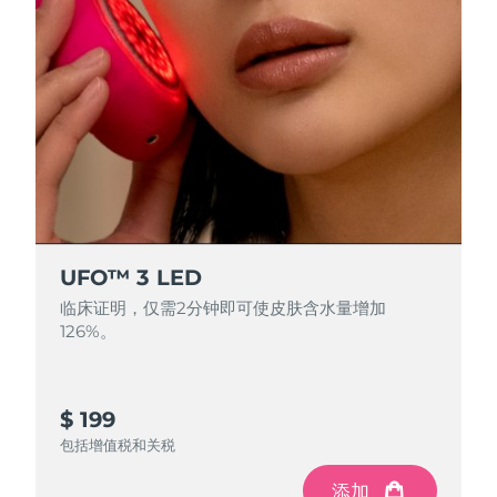
中国澳门特别行政区
预计送达日期
2026/8/11
马来西亚
预计送达日期
2026/8/12
马耳他
预计送达日期
2026/8/9
墨西哥
预计送达日期
2026/8/13
摩纳哥
预计送达日期
2026/8/10
UFO™ 3 LED
荷兰
预计送达日期
2026/8/9
临床证明，仅需2分钟即可使皮肤含水量增加
126%。
新西兰
预计送达日期
2026/8/9
挪威
预计送达日期
2026/8/9
$ 199
阿曼
预计送达日期
2026/8/12
包括增值税和关税
添加
菲律宾
预计送达日期
2026/8/12