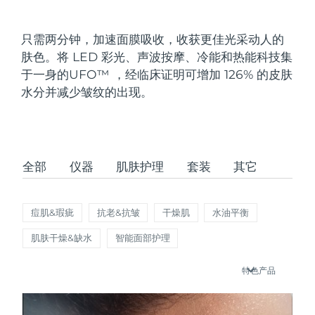
发货国家
只需两分钟，加速面膜吸收，收获更佳光采动人的
美国
预计送达日期
2026/8/10
肤色。将 LED 彩光、声波按摩、冷能和热能科技集
FAQ™ Dual LED Panel
于一身的UFO
™
，经临床证明可增加 126% 的皮肤
英国
预计送达日期
2026/8/9
水分并减少皱纹的出现。
热门产品
西班牙
预计送达日期
2026/8/9
澳大利亚
预计送达日期
2026/8/12
全部
仪器
肌肤护理
套装
其它
法国
预计送达日期
2026/8/9
特别优惠
畅销产品
德国
预计送达日期
2026/8/9
痘肌&瑕疵
抗老&抗皱
干燥肌
水油平衡
肌肤干燥&缺水
智能面部护理
加拿大
预计送达日期
2026/8/13
特色产品
红光疗法
澳大利亚
预计送达日期
2026/8/12