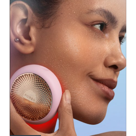
瑞典美肤护理
奥地利
预计送达日期
2026/8/9
巴林
预计送达日期
2026/8/10
面部清洁
紧致提拉
比利时
预计送达日期
2026/8/9
LUNA™ 4 套装
BEAR™ 2 套装
百慕大
预计送达日期
2026/8/15
Anti-aging massage
Microcurrent toning
波斯尼亚和黑塞哥维那
预计送达日期
2026/8/12
补水保湿
口腔护理
LUNA™ 4 Plus
BEAR™ 2 go
文莱
预计送达日期
2026/8/14
UFO™ 3 套装
issa™ 4
Massage, LED heating
Microcurrent toning on-the-go
FAQ™ 抗老护理
Deep facial hydration
Hybrid silicone sonic toothbrush
保加利亚
预计送达日期
2026/8/9
NEW
LUNA™ 4 Men
BEAR™ 2 eyes & lips
加拿大
预计送达日期
2026/8/13
UFO™ 3 LED
issa™ 4 plus
For men, anti-aging massage
Microcurrent line smoothing device
Near-infrared and red light therapy
Smart hybrid silicone sonic toothbrush
智利
预计送达日期
2026/8/13
device
抗老
LED治疗