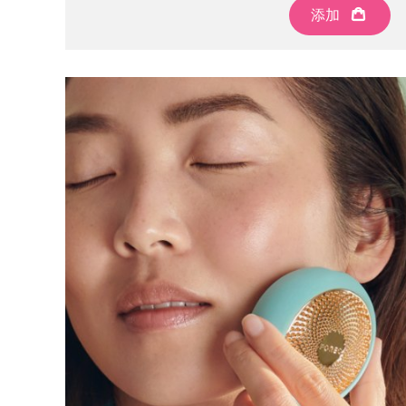
KIWI™ 皮肤护理
All acne treatment devices
All revitalizing eye massagers
Serum
添加
issa™ Teeth Whitening Gel
Advanced pore care essentials
For healthy hair
18% PAP
护肤品
男士
全部购买
FOREO APP
关于我们