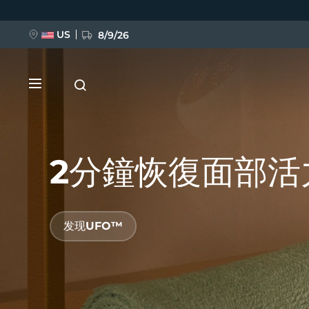
跳
转
到
主
US
8/9/26
要
内
容
2分鐘恢復面部活
新品
发现UFO™
BREAKING NEWS
FAQ™ Pure Beauty-Tech Elixir