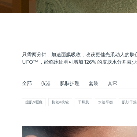
issa™ Teeth Whitening Set
FAQ™ Dual LED Panel
只需两分钟，加速面膜吸收，收获更佳光采动人的肤色
UFO
™
，经临床证明可增加 126% 的皮肤水分并减
热门产品
全部
仪器
肌肤护理
套装
其它
痘肌&瑕疵
抗老&抗皱
干燥肌
水油平衡
肌肤干燥
特别优惠
畅销产品