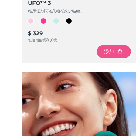
UFO™ 3
Near-infrared and red light therapy device
Smart hybrid silicone sonic toothbrush
临床证明可在1周内减少皱纹。
抗老
LED治疗
LUNA™ 4 mini
面部提拉护理
FAQ™ 101
FAQ™ 201
UFO™ 3 mini
issa™ 4 smile
For young skin, T-zone
Premium anti-aging skincare
NEW
Clinical anti-aging
LED mask
$ 329
Red light therapy device for young skin
Hybrid silicone sonic toothbrush
包括增值税和关税
生发
LUNA™ 4 go
BEAR™ 设备
肌肤年轻化
添加
FAQ™ 102
FAQ™ 202
UFO™ 3 go
issa™ 4 baby
For travel or gym bag
All premium facelift devices
FAQ™ 301
FAQ™ 501
Advanced clinical anti-aging
LED mask
Portable red light therapy
For ages 0-3
NEW
LED hair strengthening scalp massager
Full-Spectrum Red Light Therapy
LUNA™ 护肤
FAQ™ 103
FAQ™ 211
保健品
面膜
issa™ Teeth Whitening Set
Premium cleansers & balm
FAQ™ Scalp Serum
FAQ™ 502
Luxurious clinical anti-aging set
Anti-aging neck & décolleté LED mask
Rejuvenation & hydration
Dual LED + sonic device & 18% PAP gel
Scalp recovery probiotic serum
Full-Spectrum Red Light Therapy
LUNA™ 设备
专业治疗
FAQ™ P1 Primer
FAQ™ 221
UFO™ 设备
ISSA™ 设备
All facial cleansing devices
FAQ™护肤品
Manuka honey primer
Anti-aging LED hand mask
FAQ™ Red Light Serum
All deep facial hydration devices
All silicone sonic toothbrushes
All FAQ™ skincare