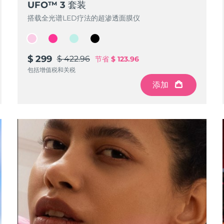
UFO™ 3 套装
搭载全光谱LED疗法的超渗透面膜仪
$ 299
$ 422.96
节省
$ 123.96
包括增值税和关税
添加