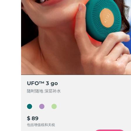
脱毛
FAQ™护肤品
身体护理
FAQ™护肤品
FAQ™产品
FAQ™ skincare
All FAQ™ skincare
All FAQ™ skincare
PEACH™ 2 Pro Max
BEAR™ 2 body
All hair treatments
All FAQ™ skincare
Professional IPL hair removal device
Microcurrent body toning
FAQ™产品
FAQ™产品
痘肌护理
FAQ™ products
眼部护理
All anti-aging treatments
All LED treatments
PEACH™ 2
LUNA™ 4 body
All toning treatments
ESPADA™ 2 plus
BEAR™ 2 eyes & lips
IPL hair removal
Massaging body brush
Recurring acne LED therapy
Microcurrent line smoothing device
PEACH™ 2 go
SUPERCHARGED™ serum
护发
毛孔护理
ESPADA™ 2
IRIS™ 2
Travel-friendly IPL hair removal
Firming body serum
LUNA™ 4 hair
KIWI™ derma
Acne treatment device
Rejuvenating eye massager
NEW
UFO™ 3 go
2-in-1 LED scalp massager
Diamond microdermabrasion .
随时随地 深层补水
PEACH™ Cooling Prep Gel
ESPADA™ Blemish Solution
眼部护肤
牙齿美白
Cooling IPL hair removal gel
FLIP™ play advanced
KIWI™
Concentrated acne gel
Advanced eye care treatment
issa™ Teeth Whitening Set
LED light hairbrush
Blackhead remover
Dual LED + sonic device & 18% PAP gel
$ 89
更多的
包括增值税和关税
ESPADA™ 设备
眼部护理设备
LUNA™ Dual-Peptide Scalp