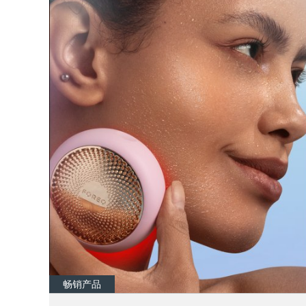
红光疗法
瑞典美肤护理
面部清洁
紧致提拉
LUNA™ 4 套装
BEAR™ 2 套装
Anti-aging massage
Microcurrent toning
补水保湿
口腔护理
LUNA™ 4 Plus
BEAR™ 2 go
UFO™ 3 套装
issa™ 4
Massage, LED heating
Microcurrent toning on-the-go
Deep facial hydration
Hybrid silicone sonic toothbrush
FAQ™ 抗老护理
畅销产品
LUNA™ 4 Men
BEAR™ 2 eyes & lips
NEW
UFO™ 3 LED
issa™ 4 plus
For men, anti-aging massage
Microcurrent line smoothing device