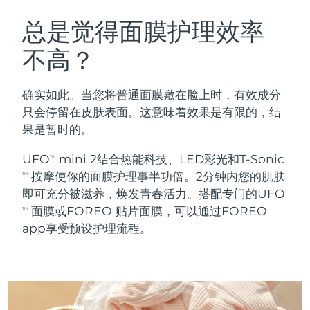
瑞典美肤护理
奥地利
预计送达日期
8/12/26
总是觉得面膜护理效率
不高？
巴林
预计送达日期
8/13/26
面部清洁
紧致提拉
比利时
预计送达日期
8/12/26
确实如此。当您将普通面膜敷在脸上时，有效成分
LUNA™ 4 套装
BEAR™ 2 套装
只会停留在皮肤表面。这意味着效果是有限的，结
百慕大
预计送达日期
8/18/26
Anti-aging massage
Microcurrent toning
果是暂时的。
波斯尼亚和黑塞哥维那
预计送达日期
8/15/26
UFO
mini 2结合热能科技、LED彩光和T-Sonic
TM
补水保湿
口腔护理
按摩使你的面膜护理事半功倍。2分钟内您的肌肤
LUNA™ 4 Plus
BEAR™ 2 go
TM
文莱
预计送达日期
8/17/26
UFO™ 3 套装
issa™ 4
即可充分被滋养，焕发青春活力。搭配专门的UFO
Massage, LED heating
Microcurrent toning on-the-go
FAQ™ 抗老护理
Deep facial hydration
Hybrid silicone sonic toothbrush
面膜或FOREO 贴片面膜，可以通过FOREO
TM
保加利亚
预计送达日期
8/12/26
app享受预设护理流程。
NEW
LUNA™ 4 Men
BEAR™ 2 eyes & lips
加拿大
预计送达日期
8/16/26
UFO™ 3 LED
issa™ 4 plus
For men, anti-aging massage
Microcurrent line smoothing device
Near-infrared and red light therapy
Smart hybrid silicone sonic toothbrush
智利
预计送达日期
8/16/26
device
抗老
LED治疗