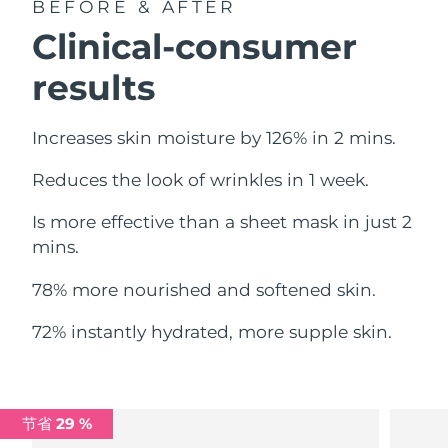
BEFORE & AFTER
中国澳门特别行政区
预计送达日期
8/14/26
Clinical-consumer
马来西亚
预计送达日期
8/15/26
results
马耳他
预计送达日期
8/12/26
Increases skin moisture by 126% in 2 mins.
墨西哥
预计送达日期
8/16/26
Reduces the look of wrinkles in 1 week.
摩纳哥
预计送达日期
8/13/26
Is more effective than a sheet mask in just 2
mins.
荷兰
预计送达日期
8/12/26
78% more nourished and softened skin.
新西兰
预计送达日期
8/12/26
72% instantly hydrated, more supple skin.
挪威
预计送达日期
8/12/26
阿曼
预计送达日期
8/15/26
节省 29 %
菲律宾
预计送达日期
8/15/26