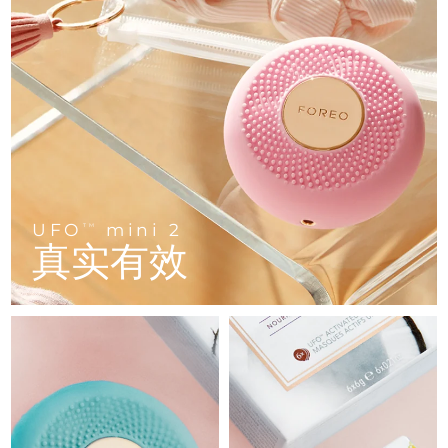
FAQ™ 101
FAQ™ 201
中国
LUNA™ 4 mini
面部提拉护理
预计送达日期
8/12/26
NEW
issa™ 4 smile
UFO™ 3 mini
Clinical anti-aging
LED mask
For young skin, T-zone
Premium anti-aging skincare
哥伦比亚
预计送达日期
8/16/26
Hybrid silicone sonic toothbrush
Red light therapy device for young skin
生发
肌肤年轻化
克罗地亚
预计送达日期
8/12/26
FAQ™ 102
FAQ™ 202
LUNA™ 4 go
BEAR™ 设备
FAQ™ 301
FAQ™ 501
issa™ 4 baby
UFO™ 3 go
Advanced clinical anti-aging
LED mask
For travel or gym bag
All premium facelift devices
NEW
塞浦路斯
预计送达日期
8/13/26
LED hair strengthening scalp massager
Full-Spectrum Red Light Therapy
For ages 0-3
Portable red light therapy
捷克
预计送达日期
8/12/26
FAQ™ 103
FAQ™ 211
LUNA™ 护肤
保健品
FAQ™ Scalp Serum
FAQ™ 502
UFO
mini 2
issa™ Teeth Whitening Set
面膜
TM
Luxurious clinical anti-aging set
Anti-aging neck & décolleté LED mask
Premium cleansers & balm
丹麦
预计送达日期
8/12/26
真实有效
Scalp recovery probiotic serum
Full-Spectrum Red Light Therapy
Dual LED + sonic device & 18% PAP gel
Rejuvenation & hydration
专业治疗
爱沙尼亚
预计送达日期
8/12/26
FAQ™ P1 Primer
FAQ™ 221
LUNA™ 设备
FAQ™护肤品
ISSA™ 设备
UFO™ 设备
Manuka honey primer
Anti-aging LED hand mask
芬兰
FAQ™ Red Light Serum
预计送达日期
8/12/26
All facial cleansing devices
All FAQ™ skincare
All silicone sonic toothbrushes
All deep facial hydration devices
法国
预计送达日期
8/12/26
脱毛
身体护理
FAQ™护肤品
FAQ™护肤品
PEACH™ 2 Pro Max
BEAR™ 2 body
FAQ™产品
FAQ™ skincare
法属波利尼西亚
预计送达日期
8/16/26
All FAQ™ skincare
All FAQ™ skincare