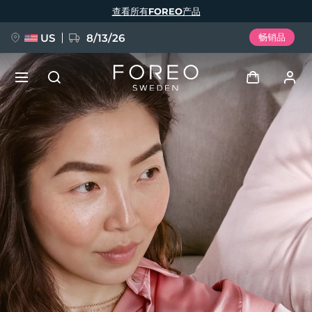
跳
查看所有FOREO产品
转
到
主
要
US
8/13/26
畅销品
内
容
新品
登录
语言
BREAKING NEWS
用户信息
English
Deutsch
Español
我的设备
FAQ™ Pure Beauty-Tech Elixir
Français
Italiano
Português
我的订单
Polski
Svenska
Русский
Türkçe
简体中文
繁體中文
我的地址
issa™ Teeth Whitening Set
我的订阅