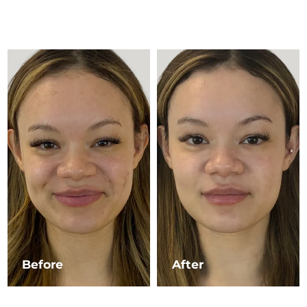
Advanced pore care essentials
以色列
预计送达日期
8/16/26
For healthy hair
18% PAP
护肤品
男士
意大利
预计送达日期
8/12/26
日本
预计送达日期
8/15/26
泽西岛
预计送达日期
8/17/26
全部购买
哈萨克斯坦
预计送达日期
8/14/26
FOREO APP
科威特
预计送达日期
8/12/26
关于我们
拉脱维亚
预计送达日期
8/12/26
黎巴嫩
预计送达日期
8/13/26
立陶宛
预计送达日期
8/12/26
Before
After
卢森堡
预计送达日期
8/12/26