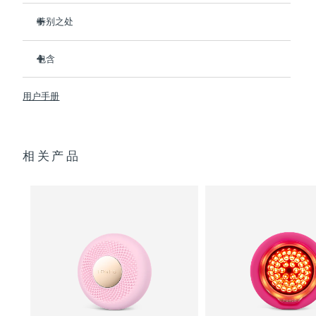
特别之处
阿拉伯联合酋长国
预计送达日期
8/13/26
比前代产品速率提升5倍，并可以自由控制温度。
包含
英国
预计送达日期
8/12/26
热能科技帮助面膜中的成分深入肌肤。
T-Sonic
按摩可以缓解肌肉紧张，增强皮肤光泽。
UFO
mini 2
™
™
美国
用户手册
预计送达日期
8/13/26
全光谱LED彩光有助于肌肤焕发活力。
USB 充电线
临床证明，使用2分钟内皮肤含水量可提高126%。
快速操作指南
乌兹别克斯坦
预计送达日期
8/17/26
通用操作指南
相关产品
2年质保 (西班牙、葡萄牙、瑞典：3年质保)
越南
预计送达日期
8/18/26