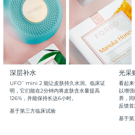
Professional IPL hair removal device
Microcurrent body toning
All hair treatments
All FAQ™ skincare
德国
预计送达日期
8/12/26
FAQ™产品
FAQ™产品
痘肌护理
眼部护理
直布罗陀
PEACH™ 2
LUNA™ 4 body
预计送达日期
8/16/26
FAQ™ products
All anti-aging treatments
All LED treatments
ESPADA™ 2 plus
BEAR™ 2 eyes & lips
IPL hair removal
Massaging body brush
All toning treatments
希腊
预计送达日期
8/12/26
Recurring acne LED therapy
Microcurrent line smoothing device
中国香港特别行政区
预计送达日期
8/13/26
PEACH™ 2 go
SUPERCHARGED™ serum
护发
毛孔护理
ESPADA™ 2
IRIS™ 2
Travel-friendly IPL hair removal
Firming body serum
匈牙利
LUNA™ 4 hair
预计送达日期
8/12/26
KIWI™ derma
Acne treatment device
Rejuvenating eye massager
NEW
深层补水
光采
2-in-1 LED scalp massager
Diamond microdermabrasion .
冰岛
预计送达日期
8/13/26
UFO
mini 2 能让皮肤持久水润。临床证
看起来
PEACH™ Cooling Prep Gel
TM
ESPADA™ Blemish Solution
眼部护肤
明，它们能在2分钟内将皮肤含水量提高
以增强
牙齿美白
Cooling IPL hair removal gel
印度尼西亚
预计送达日期
8/10/26
FLIP™ play advanced
KIWI™
126%，并能保持长达6小时。
养，同
Concentrated acne gel
Advanced eye care treatment
issa™ Teeth Whitening Set
LED light hairbrush
Blackhead remover
反馈首
爱尔兰
预计送达日期
8/12/26
更多的
Dual LED + sonic device & 18% PAP gel
基于第三方临床试验
基于第
ESPADA™ 设备
眼部护理设备
马恩岛
预计送达日期
8/14/26
LUNA™ Dual-Peptide Scalp
KIWI™ 皮肤护理
All acne treatment devices
All revitalizing eye massagers
Serum
issa™ Teeth Whitening Gel