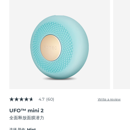
波兰
预计送达日期
8/13/26
葡萄牙
预计送达日期
8/12/26
波多黎各
预计送达日期
8/14/26
卡塔尔
预计送达日期
8/13/26
留尼汪
预计送达日期
8/17/26
罗马尼亚
预计送达日期
8/12/26
俄罗斯
预计送达日期
8/20/26
4.7
(60)
Write a review
4.7
out
沙特阿拉伯
预计送达日期
8/13/26
UFO™ mini 2
of
5
全面释放面膜潜力
stars,
新加坡
预计送达日期
8/14/26
average
rating
选择 颜色:
Mint