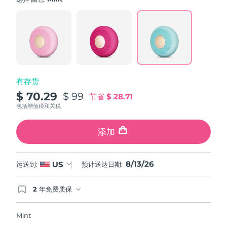
value.
斯洛伐克
预计送达日期
8/12/26
Read
60
Reviews.
斯洛文尼亚
预计送达日期
8/12/26
Same
page
link.
南非
预计送达日期
8/20/26
有存货
韩国
预计送达日期
8/14/26
$ 70.29
$ 99
节省
$ 28.71
西班牙
预计送达日期
8/12/26
包括增值税和关税
瑞典
预计送达日期
8/12/26
添加
瑞士
预计送达日期
8/12/26
8/13/26
US
运送到:
预计送达日期:
台湾
预计送达日期
8/17/26
2 年免费质保
如果您在2年质保期内发现任何非人为质量问题，
泰国
预计送达日期
8/16/26
FOREO将免费为您更换产品。
Mint
土耳其
预计送达日期
8/13/26