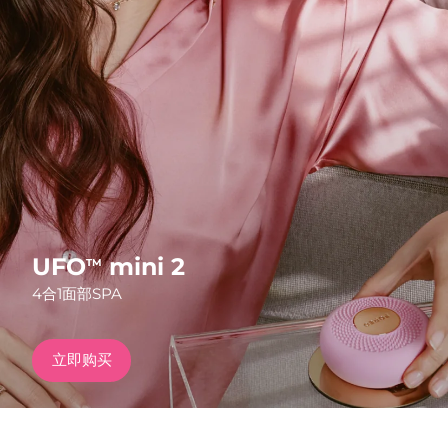
发货国家
美国
预计送达日期
8/13/26
FAQ™ Dual LED Panel
英国
预计送达日期
8/12/26
热门产品
西班牙
预计送达日期
8/12/26
澳大利亚
预计送达日期
8/15/26
法国
预计送达日期
8/12/26
UFO
mini 2
TM
特别优惠
畅销产品
4合1面部SPA
德国
预计送达日期
8/12/26
加拿大
预计送达日期
8/16/26
立即购买
红光疗法
澳大利亚
预计送达日期
8/15/26