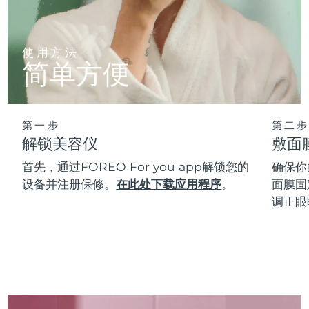
使用方法
简单方便
第一步
第二步
解锁美容仪
敷面
首先，通过FOREO For you app解锁您的
确保你
设备并注册保修。
在此处下载应用程序
。
面膜固
调正眼