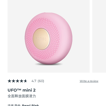
波兰
预计送达日期
8/10/26
葡萄牙
预计送达日期
8/9/26
波多黎各
预计送达日期
8/11/26
卡塔尔
预计送达日期
8/10/26
留尼汪
预计送达日期
8/14/26
罗马尼亚
预计送达日期
8/9/26
俄罗斯
预计送达日期
8/17/26
4.7
(60)
Write a review
4.7
out
沙特阿拉伯
预计送达日期
8/10/26
UFO™ mini 2
of
5
全面释放面膜潜力
stars,
新加坡
预计送达日期
8/11/26
average
rating
选择 颜色:
Pearl Pink