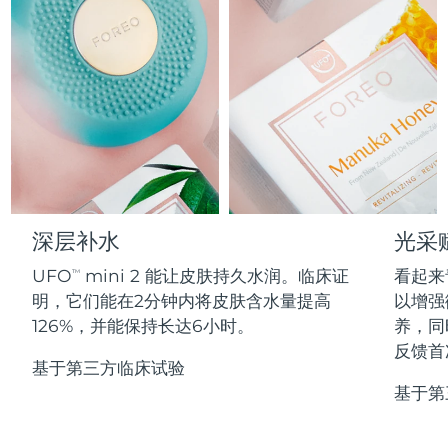
Professional IPL hair removal device
Microcurrent body toning
All hair treatments
All FAQ™ skincare
德国
预计送达日期
8/9/26
FAQ™产品
FAQ™产品
痘肌护理
眼部护理
直布罗陀
PEACH™ 2
LUNA™ 4 body
预计送达日期
8/13/26
FAQ™ products
All anti-aging treatments
All LED treatments
ESPADA™ 2 plus
BEAR™ 2 eyes & lips
IPL hair removal
Massaging body brush
All toning treatments
希腊
预计送达日期
8/9/26
Recurring acne LED therapy
Microcurrent line smoothing device
中国香港特别行政区
预计送达日期
8/10/26
PEACH™ 2 go
SUPERCHARGED™ serum
护发
毛孔护理
ESPADA™ 2
IRIS™ 2
Travel-friendly IPL hair removal
Firming body serum
匈牙利
LUNA™ 4 hair
预计送达日期
8/9/26
KIWI™ derma
Acne treatment device
Rejuvenating eye massager
NEW
深层补水
光采
2-in-1 LED scalp massager
Diamond microdermabrasion .
冰岛
预计送达日期
8/10/26
UFO
mini 2 能让皮肤持久水润。临床证
看起来
PEACH™ Cooling Prep Gel
TM
ESPADA™ Blemish Solution
眼部护肤
明，它们能在2分钟内将皮肤含水量提高
以增强
牙齿美白
Cooling IPL hair removal gel
印度尼西亚
预计送达日期
8/7/26
FLIP™ play advanced
KIWI™
126%，并能保持长达6小时。
养，同
Concentrated acne gel
Advanced eye care treatment
issa™ Teeth Whitening Set
LED light hairbrush
Blackhead remover
反馈首
爱尔兰
预计送达日期
8/9/26
更多的
Dual LED + sonic device & 18% PAP gel
基于第三方临床试验
基于第
ESPADA™ 设备
眼部护理设备
马恩岛
预计送达日期
8/11/26
LUNA™ Dual-Peptide Scalp
KIWI™ 皮肤护理
All acne treatment devices
All revitalizing eye massagers
Serum
issa™ Teeth Whitening Gel