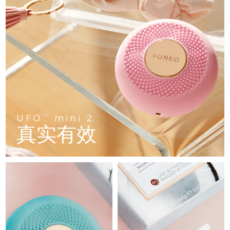
FAQ™ 101
FAQ™ 201
中国
LUNA™ 4 mini
面部提拉护理
预计送达日期
8/9/26
NEW
issa™ 4 smile
UFO™ 3 mini
Clinical anti-aging
LED mask
For young skin, T-zone
Premium anti-aging skincare
哥伦比亚
预计送达日期
8/13/26
Hybrid silicone sonic toothbrush
Red light therapy device for young skin
生发
肌肤年轻化
克罗地亚
预计送达日期
8/9/26
FAQ™ 102
FAQ™ 202
LUNA™ 4 go
BEAR™ 设备
FAQ™ 301
FAQ™ 501
issa™ 4 baby
UFO™ 3 go
Advanced clinical anti-aging
LED mask
For travel or gym bag
All premium facelift devices
NEW
塞浦路斯
预计送达日期
8/10/26
LED hair strengthening scalp massager
Full-Spectrum Red Light Therapy
For ages 0-3
Portable red light therapy
捷克
预计送达日期
8/9/26
FAQ™ 103
FAQ™ 211
LUNA™ 护肤
保健品
FAQ™ Scalp Serum
FAQ™ 502
UFO
mini 2
issa™ Teeth Whitening Set
面膜
TM
Luxurious clinical anti-aging set
Anti-aging neck & décolleté LED mask
Premium cleansers & balm
丹麦
预计送达日期
8/9/26
真实有效
Scalp recovery probiotic serum
Full-Spectrum Red Light Therapy
Dual LED + sonic device & 18% PAP gel
Rejuvenation & hydration
专业治疗
爱沙尼亚
预计送达日期
8/9/26
FAQ™ P1 Primer
FAQ™ 221
LUNA™ 设备
FAQ™护肤品
ISSA™ 设备
UFO™ 设备
Manuka honey primer
Anti-aging LED hand mask
芬兰
FAQ™ Red Light Serum
预计送达日期
8/9/26
All facial cleansing devices
All FAQ™ skincare
All silicone sonic toothbrushes
All deep facial hydration devices
法国
预计送达日期
8/9/26
脱毛
身体护理
FAQ™护肤品
FAQ™护肤品
PEACH™ 2 Pro Max
BEAR™ 2 body
FAQ™产品
FAQ™ skincare
法属波利尼西亚
预计送达日期
8/13/26
All FAQ™ skincare
All FAQ™ skincare