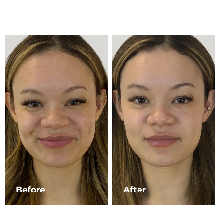
Advanced pore care essentials
以色列
预计送达日期
8/13/26
For healthy hair
18% PAP
护肤品
男士
意大利
预计送达日期
8/9/26
日本
预计送达日期
8/12/26
泽西岛
预计送达日期
8/14/26
全部购买
哈萨克斯坦
预计送达日期
8/11/26
FOREO APP
科威特
预计送达日期
8/9/26
关于我们
拉脱维亚
预计送达日期
8/9/26
黎巴嫩
预计送达日期
8/10/26
立陶宛
预计送达日期
8/9/26
Before
After
卢森堡
预计送达日期
8/9/26