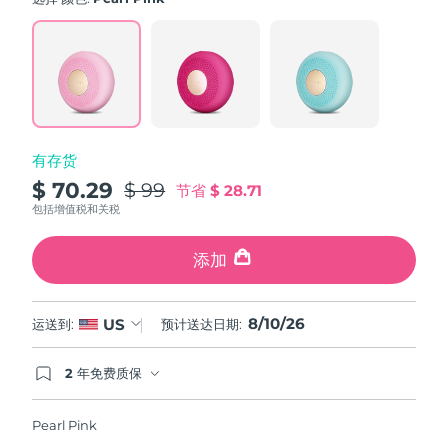
value.
斯洛伐克
预计送达日期
8/9/26
Read
60
Reviews.
斯洛文尼亚
预计送达日期
8/9/26
Same
page
link.
南非
预计送达日期
8/17/26
有存货
韩国
预计送达日期
8/11/26
$ 70.29
$ 99
节省
$ 28.71
西班牙
预计送达日期
8/9/26
包括增值税和关税
瑞典
预计送达日期
8/9/26
添加
瑞士
预计送达日期
8/9/26
8/10/26
US
运送到:
预计送达日期:
台湾
预计送达日期
8/14/26
2 年免费质保
如果您在2年质保期内发现任何非人为质量问题，
泰国
预计送达日期
8/13/26
FOREO将免费为您更换产品。
Pearl Pink
土耳其
预计送达日期
8/10/26