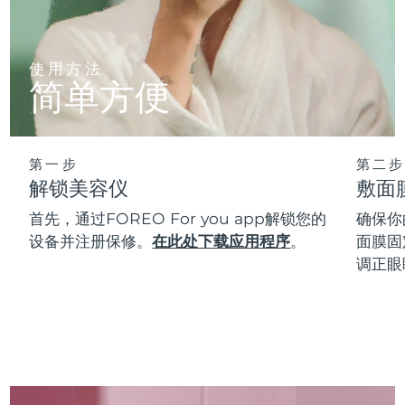
使用方法
简单方便
第一步
第二步
解锁美容仪
敷面
首先，通过FOREO For you app解锁您的
确保你
设备并注册保修。
在此处下载应用程序
。
面膜固
调正眼