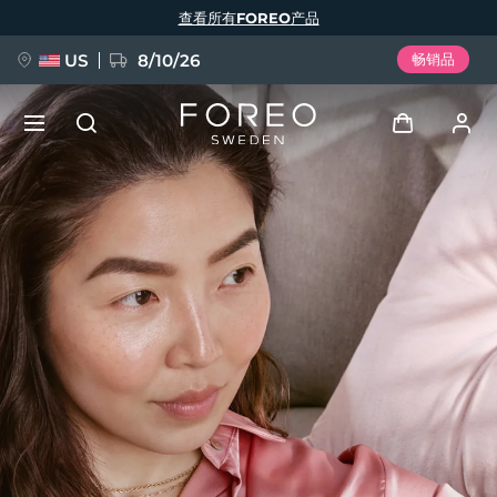
跳
查看所有FOREO产品
转
到
主
要
US
8/10/26
畅销品
内
容
新品
登录
语言
BREAKING NEWS
用户信息
English
Deutsch
Español
我的设备
FAQ™ Pure Beauty-Tech Elixir
Français
Italiano
Português
我的订单
Polski
Svenska
Русский
Türkçe
简体中文
繁體中文
我的地址
issa™ Teeth Whitening Set
我的订阅