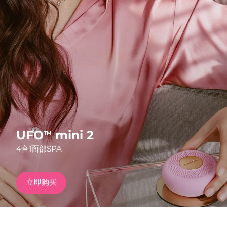
发货国家
美国
预计送达日期
8/10/26
FAQ™ Dual LED Panel
英国
预计送达日期
8/9/26
热门产品
西班牙
预计送达日期
8/9/26
澳大利亚
预计送达日期
8/12/26
法国
预计送达日期
8/9/26
UFO
mini 2
TM
特别优惠
畅销产品
4合1面部SPA
德国
预计送达日期
8/9/26
加拿大
预计送达日期
8/13/26
立即购买
红光疗法
澳大利亚
预计送达日期
8/12/26