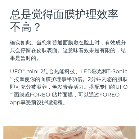
瑞典美肤护理
奥地利
预计送达日期
8/9/26
总是觉得面膜护理效率
不高？
巴林
预计送达日期
8/10/26
面部清洁
紧致提拉
比利时
预计送达日期
8/9/26
确实如此。当您将普通面膜敷在脸上时，有效成分
LUNA™ 4 套装
BEAR™ 2 套装
只会停留在皮肤表面。这意味着效果是有限的，结
百慕大
预计送达日期
8/15/26
Anti-aging massage
Microcurrent toning
果是暂时的。
波斯尼亚和黑塞哥维那
预计送达日期
8/12/26
UFO
mini 2结合热能科技、LED彩光和T-Sonic
TM
补水保湿
口腔护理
按摩使你的面膜护理事半功倍。2分钟内您的肌肤
LUNA™ 4 Plus
BEAR™ 2 go
TM
文莱
预计送达日期
8/14/26
UFO™ 3 套装
issa™ 4
即可充分被滋养，焕发青春活力。搭配专门的UFO
Massage, LED heating
Microcurrent toning on-the-go
FAQ™ 抗老护理
Deep facial hydration
Hybrid silicone sonic toothbrush
面膜或FOREO 贴片面膜，可以通过FOREO
TM
保加利亚
预计送达日期
8/9/26
app享受预设护理流程。
NEW
LUNA™ 4 Men
BEAR™ 2 eyes & lips
加拿大
预计送达日期
8/13/26
UFO™ 3 LED
issa™ 4 plus
For men, anti-aging massage
Microcurrent line smoothing device
Near-infrared and red light therapy
Smart hybrid silicone sonic toothbrush
智利
预计送达日期
8/13/26
device
抗老
LED治疗