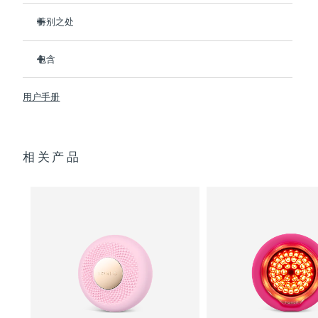
特别之处
阿拉伯联合酋长国
预计送达日期
8/10/26
比前代产品速率提升5倍，并可以自由控制温度。
包含
英国
预计送达日期
8/9/26
热能科技帮助面膜中的成分深入肌肤。
T-Sonic
按摩可以缓解肌肉紧张，增强皮肤光泽。
UFO
mini 2
™
™
美国
用户手册
预计送达日期
8/10/26
全光谱LED彩光有助于肌肤焕发活力。
USB 充电线
临床证明，使用2分钟内皮肤含水量可提高126%。
快速操作指南
乌兹别克斯坦
预计送达日期
8/14/26
通用操作指南
相关产品
2年质保 (西班牙、葡萄牙、瑞典：3年质保)
越南
预计送达日期
8/15/26