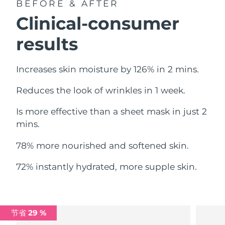
BEFORE & AFTER
中国澳门特别行政区
预计送达日期
8/11/26
Clinical-consumer
马来西亚
预计送达日期
8/12/26
results
马耳他
预计送达日期
8/9/26
Increases skin moisture by 126% in 2 mins.
墨西哥
预计送达日期
8/13/26
Reduces the look of wrinkles in 1 week.
摩纳哥
预计送达日期
8/10/26
Is more effective than a sheet mask in just 2
mins.
荷兰
预计送达日期
8/9/26
78% more nourished and softened skin.
新西兰
预计送达日期
8/9/26
72% instantly hydrated, more supple skin.
挪威
预计送达日期
8/9/26
阿曼
预计送达日期
8/12/26
节省 29 %
菲律宾
预计送达日期
8/12/26