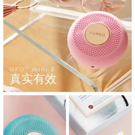
FAQ™ 101
FAQ™ 201
中国
LUNA™ 4 mini
面部提拉护理
预计送达日期
8/8/26
NEW
issa™ 4 smile
UFO™ 3 mini
Clinical anti-aging
LED mask
For young skin, T-zone
Premium anti-aging skincare
哥伦比亚
预计送达日期
8/12/26
Hybrid silicone sonic toothbrush
Red light therapy device for young skin
生发
肌肤年轻化
克罗地亚
预计送达日期
8/8/26
FAQ™ 102
FAQ™ 202
LUNA™ 4 go
BEAR™ 设备
FAQ™ 301
FAQ™ 501
issa™ 4 baby
UFO™ 3 go
Advanced clinical anti-aging
LED mask
For travel or gym bag
All premium facelift devices
NEW
塞浦路斯
预计送达日期
8/9/26
LED hair strengthening scalp massager
Full-Spectrum Red Light Therapy
For ages 0-3
Portable red light therapy
捷克
预计送达日期
8/8/26
FAQ™ 103
FAQ™ 211
LUNA™ 护肤
保健品
FAQ™ Scalp Serum
FAQ™ 502
UFO
mini 2
issa™ Teeth Whitening Set
面膜
TM
Luxurious clinical anti-aging set
Anti-aging neck & décolleté LED mask
Premium cleansers & balm
丹麦
预计送达日期
8/8/26
真实有效
Scalp recovery probiotic serum
Full-Spectrum Red Light Therapy
Dual LED + sonic device & 18% PAP gel
Rejuvenation & hydration
专业治疗
爱沙尼亚
预计送达日期
8/8/26
FAQ™ P1 Primer
FAQ™ 221
LUNA™ 设备
FAQ™护肤品
ISSA™ 设备
UFO™ 设备
Manuka honey primer
Anti-aging LED hand mask
芬兰
FAQ™ Red Light Serum
预计送达日期
8/8/26
All facial cleansing devices
All FAQ™ skincare
All silicone sonic toothbrushes
All deep facial hydration devices
法国
预计送达日期
8/8/26
脱毛
身体护理
FAQ™护肤品
FAQ™护肤品
PEACH™ 2 Pro Max
BEAR™ 2 body
FAQ™产品
FAQ™ skincare
法属波利尼西亚
预计送达日期
8/12/26
All FAQ™ skincare
All FAQ™ skincare