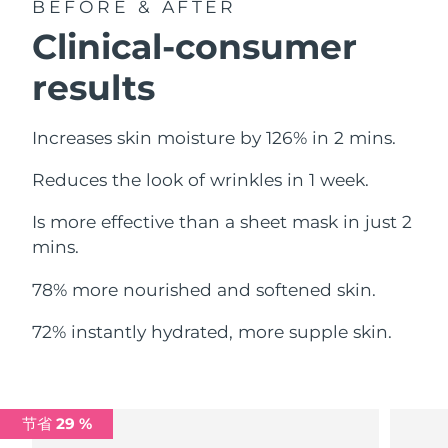
BEFORE & AFTER
中国澳门特别行政区
预计送达日期
8/10/26
Clinical-consumer
马来西亚
预计送达日期
8/11/26
results
马耳他
预计送达日期
8/8/26
Increases skin moisture by 126% in 2 mins.
墨西哥
预计送达日期
8/12/26
Reduces the look of wrinkles in 1 week.
摩纳哥
预计送达日期
8/9/26
Is more effective than a sheet mask in just 2
mins.
荷兰
预计送达日期
8/8/26
78% more nourished and softened skin.
新西兰
预计送达日期
8/8/26
72% instantly hydrated, more supple skin.
挪威
预计送达日期
8/8/26
阿曼
预计送达日期
8/11/26
节省 29 %
菲律宾
预计送达日期
8/11/26