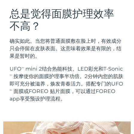
瑞典美肤护理
奥地利
预计送达日期
8/8/26
总是觉得面膜护理效率
不高？
巴林
预计送达日期
8/9/26
面部清洁
紧致提拉
比利时
预计送达日期
8/8/26
确实如此。当您将普通面膜敷在脸上时，有效成分
LUNA™ 4 套装
BEAR™ 2 套装
只会停留在皮肤表面。这意味着效果是有限的，结
百慕大
预计送达日期
8/14/26
Anti-aging massage
Microcurrent toning
果是暂时的。
波斯尼亚和黑塞哥维那
预计送达日期
8/11/26
UFO
mini 2结合热能科技、LED彩光和T-Sonic
TM
补水保湿
口腔护理
按摩使你的面膜护理事半功倍。2分钟内您的肌肤
LUNA™ 4 Plus
BEAR™ 2 go
TM
文莱
预计送达日期
8/13/26
UFO™ 3 套装
issa™ 4
即可充分被滋养，焕发青春活力。搭配专门的UFO
Massage, LED heating
Microcurrent toning on-the-go
FAQ™ 抗老护理
Deep facial hydration
Hybrid silicone sonic toothbrush
面膜或FOREO 贴片面膜，可以通过FOREO
TM
保加利亚
预计送达日期
8/8/26
app享受预设护理流程。
NEW
LUNA™ 4 Men
BEAR™ 2 eyes & lips
加拿大
预计送达日期
8/12/26
UFO™ 3 LED
issa™ 4 plus
For men, anti-aging massage
Microcurrent line smoothing device
Near-infrared and red light therapy
Smart hybrid silicone sonic toothbrush
智利
预计送达日期
8/12/26
device
抗老
LED治疗