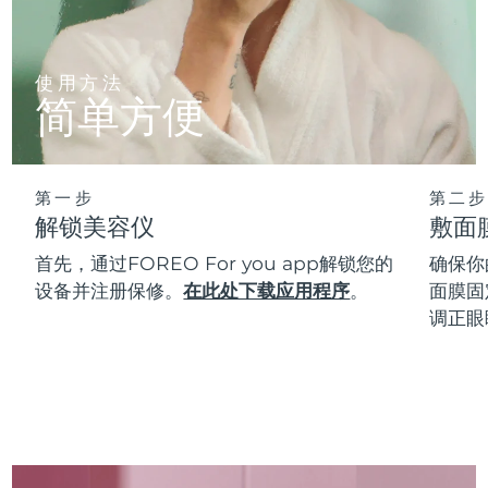
使用方法
简单方便
第一步
第二步
解锁美容仪
敷面
首先，通过FOREO For you app解锁您的
确保你
设备并注册保修。
在此处下载应用程序
。
面膜固
调正眼