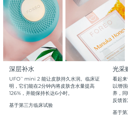
Professional IPL hair removal device
Microcurrent body toning
All hair treatments
All FAQ™ skincare
德国
预计送达日期
8/8/26
FAQ™产品
FAQ™产品
痘肌护理
眼部护理
直布罗陀
PEACH™ 2
LUNA™ 4 body
预计送达日期
8/12/26
FAQ™ products
All anti-aging treatments
All LED treatments
ESPADA™ 2 plus
BEAR™ 2 eyes & lips
IPL hair removal
Massaging body brush
All toning treatments
希腊
预计送达日期
8/8/26
Recurring acne LED therapy
Microcurrent line smoothing device
中国香港特别行政区
预计送达日期
8/9/26
PEACH™ 2 go
SUPERCHARGED™ serum
护发
毛孔护理
ESPADA™ 2
IRIS™ 2
Travel-friendly IPL hair removal
Firming body serum
匈牙利
LUNA™ 4 hair
预计送达日期
8/8/26
KIWI™ derma
Acne treatment device
Rejuvenating eye massager
NEW
深层补水
光采
2-in-1 LED scalp massager
Diamond microdermabrasion .
冰岛
预计送达日期
8/9/26
UFO
mini 2 能让皮肤持久水润。临床证
看起来
PEACH™ Cooling Prep Gel
TM
ESPADA™ Blemish Solution
眼部护肤
明，它们能在2分钟内将皮肤含水量提高
以增强
牙齿美白
Cooling IPL hair removal gel
印度尼西亚
预计送达日期
8/6/26
FLIP™ play advanced
KIWI™
126%，并能保持长达6小时。
养，同
Concentrated acne gel
Advanced eye care treatment
issa™ Teeth Whitening Set
LED light hairbrush
Blackhead remover
反馈首
爱尔兰
预计送达日期
8/8/26
更多的
Dual LED + sonic device & 18% PAP gel
基于第三方临床试验
基于第
ESPADA™ 设备
眼部护理设备
马恩岛
预计送达日期
8/10/26
LUNA™ Dual-Peptide Scalp
KIWI™ 皮肤护理
All acne treatment devices
All revitalizing eye massagers
Serum
issa™ Teeth Whitening Gel