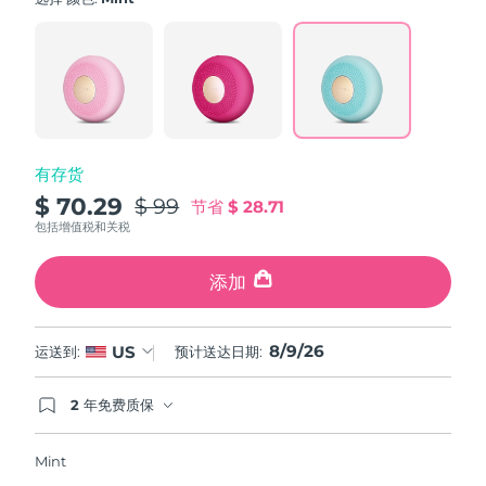
value.
斯洛伐克
预计送达日期
8/8/26
Read
60
Reviews.
斯洛文尼亚
预计送达日期
8/8/26
Same
page
link.
南非
预计送达日期
8/16/26
有存货
韩国
预计送达日期
8/10/26
$ 70.29
$ 99
节省
$ 28.71
西班牙
预计送达日期
8/8/26
包括增值税和关税
瑞典
预计送达日期
8/8/26
添加
瑞士
预计送达日期
8/8/26
8/9/26
US
运送到:
预计送达日期:
台湾
预计送达日期
8/13/26
2 年免费质保
如果您在2年质保期内发现任何非人为质量问题，
泰国
预计送达日期
8/12/26
FOREO将免费为您更换产品。
Mint
土耳其
预计送达日期
8/9/26