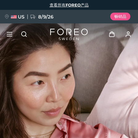
跳
查看所有FOREO产品
转
到
主
要
US
8/9/26
畅销品
内
容
新品
登录
语言
BREAKING NEWS
用户信息
English
Deutsch
Español
我的设备
FAQ™ Pure Beauty-Tech Elixir
Français
Italiano
Português
我的订单
Polski
Svenska
Русский
Türkçe
简体中文
繁體中文
我的地址
issa™ Teeth Whitening Set
我的订阅