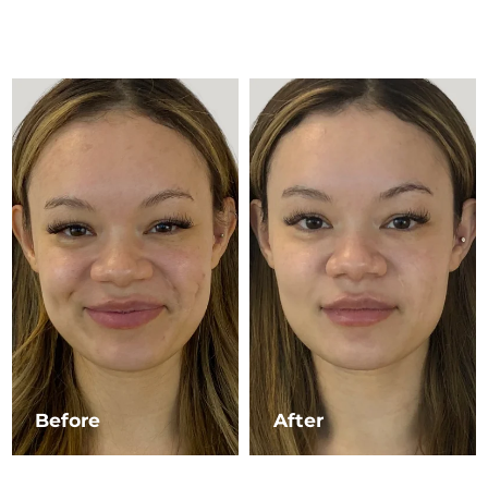
Advanced pore care essentials
以色列
预计送达日期
8/12/26
For healthy hair
18% PAP
护肤品
男士
意大利
预计送达日期
8/8/26
日本
预计送达日期
8/11/26
泽西岛
预计送达日期
8/13/26
全部购买
哈萨克斯坦
预计送达日期
8/10/26
FOREO APP
科威特
预计送达日期
8/8/26
关于我们
拉脱维亚
预计送达日期
8/8/26
黎巴嫩
预计送达日期
8/9/26
立陶宛
预计送达日期
8/8/26
Before
After
卢森堡
预计送达日期
8/8/26