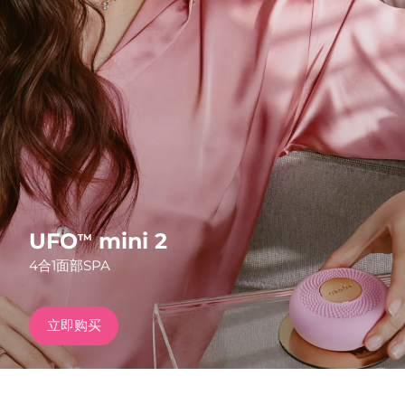
发货国家
美国
预计送达日期
8/9/26
FAQ™ Dual LED Panel
英国
预计送达日期
8/8/26
热门产品
西班牙
预计送达日期
8/8/26
澳大利亚
预计送达日期
8/11/26
法国
预计送达日期
8/8/26
UFO
mini 2
TM
特别优惠
畅销产品
4合1面部SPA
德国
预计送达日期
8/8/26
加拿大
预计送达日期
8/12/26
立即购买
红光疗法
澳大利亚
预计送达日期
8/11/26