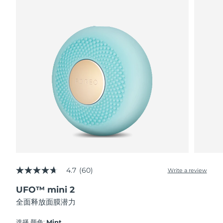
波兰
预计送达日期
8/9/26
葡萄牙
预计送达日期
8/8/26
波多黎各
预计送达日期
8/10/26
卡塔尔
预计送达日期
8/9/26
留尼汪
预计送达日期
8/13/26
罗马尼亚
预计送达日期
8/8/26
俄罗斯
预计送达日期
8/16/26
4.7
(60)
Write a review
4.7
out
沙特阿拉伯
预计送达日期
8/9/26
UFO™ mini 2
of
5
全面释放面膜潜力
stars,
新加坡
预计送达日期
8/10/26
average
rating
选择 颜色:
Mint