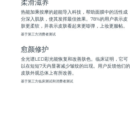
柔滑滋养
脱毛
FAQ™护肤品
身体护理
FAQ™护肤品
FAQ™产品
FAQ™ skincare
All FAQ™ skincare
All FAQ™ skincare
PEACH™ 2 Pro Max
BEAR™ 2 body
热能加乘按摩的超能导入科技，帮助面膜中的活性成
All hair treatments
All FAQ™ skincare
Professional IPL hair removal device
Microcurrent body toning
分深入肌肤，使其发挥最佳效果。78%的用户表示皮
肤更柔软，并表示皮肤看起来更嘭弹，上妆更服帖。
FAQ™产品
FAQ™产品
痘肌护理
FAQ™ products
眼部护理
基于第三方消费者测试
All anti-aging treatments
All LED treatments
PEACH™ 2
LUNA™ 4 body
All toning treatments
ESPADA™ 2 plus
BEAR™ 2 eyes & lips
IPL hair removal
Massaging body brush
愈颜修护
Recurring acne LED therapy
Microcurrent line smoothing device
全光谱LED彩光能恢复和改善肤色。临床证明，它可
PEACH™ 2 go
SUPERCHARGED™ serum
以在短短7天内显著减少皱纹的出现。用户反馈他们
护发
毛孔护理
ESPADA™ 2
IRIS™ 2
Travel-friendly IPL hair removal
Firming body serum
皮肤外观总体上有所改善。
LUNA™ 4 hair
KIWI™ derma
Acne treatment device
Rejuvenating eye massager
NEW
基于第三方临床测试和消费者测试
2-in-1 LED scalp massager
Diamond microdermabrasion .
PEACH™ Cooling Prep Gel
ESPADA™ Blemish Solution
眼部护肤
牙齿美白
Cooling IPL hair removal gel
FLIP™ play advanced
KIWI™
Concentrated acne gel
Advanced eye care treatment
issa™ Teeth Whitening Set
LED light hairbrush
Blackhead remover
Dual LED + sonic device & 18% PAP gel
更多的
ESPADA™ 设备
眼部护理设备
LUNA™ Dual-Peptide Scalp