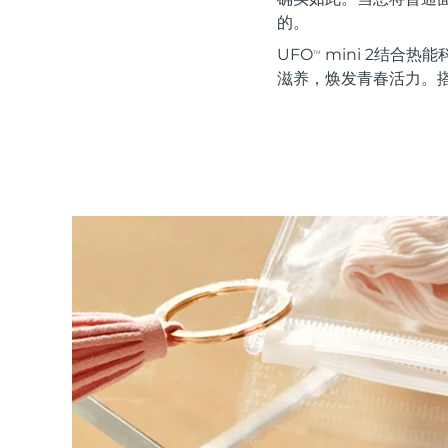
红光疗法
的。
UFO
mini 2结合热能
TM
滋养，焕发青春活力。搭
瑞典美肤护理
面部清洁
紧致提拉
LUNA™ 4 套装
BEAR™ 2 套装
Anti-aging massage
Microcurrent toning
补水保湿
口腔护理
LUNA™ 4 Plus
BEAR™ 2 go
UFO™ 3 套装
issa™ 4
Massage, LED heating
Microcurrent toning on-the-go
Deep facial hydration
Hybrid silicone sonic toothbrush
FAQ™ 抗老护理
LUNA™ 4 Men
BEAR™ 2 eyes & lips
NEW
UFO™ 3 LED
issa™ 4 plus
For men, anti-aging massage
Microcurrent line smoothing device