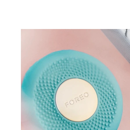
KIWI™ 皮肤护理
All acne treatment devices
All revitalizing eye massagers
Serum
issa™ Teeth Whitening Gel
Advanced pore care essentials
For healthy hair
18% PAP
护肤品
男士
全部购买
FOREO APP
关于我们