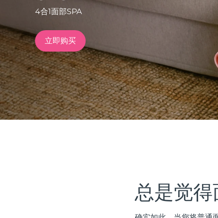
4合1面部SPA
issa™ Teeth Whitening Set
立即购买
FAQ™ Dual LED Panel
热门产品
特别优惠
畅销产品
总是觉得
确实如此。当您将普通