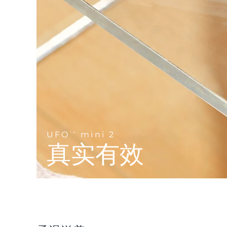
Near-infrared and red light therapy device
Smart hybrid silicone sonic toothbrush
抗老
LED治疗
LUNA™ 4 mini
面部提拉护理
FAQ™ 101
FAQ™ 201
UFO™ 3 mini
issa™ 4 smile
For young skin, T-zone
Premium anti-aging skincare
NEW
Clinical anti-aging
LED mask
Red light therapy device for young skin
Hybrid silicone sonic toothbrush
生发
LUNA™ 4 go
BEAR™ 设备
肌肤年轻化
FAQ™ 102
FAQ™ 202
UFO™ 3 go
issa™ 4 baby
For travel or gym bag
All premium facelift devices
FAQ™ 301
FAQ™ 501
Advanced clinical anti-aging
LED mask
Portable red light therapy
For ages 0-3
NEW
LED hair strengthening scalp massager
Full-Spectrum Red Light Therapy
LUNA™ 护肤
UFO
mini 2
FAQ™ 103
TM
FAQ™ 211
保健品
面膜
issa™ Teeth Whitening Set
Premium cleansers & balm
真实有效
FAQ™ Scalp Serum
FAQ™ 502
Luxurious clinical anti-aging set
Anti-aging neck & décolleté LED mask
Rejuvenation & hydration
Dual LED + sonic device & 18% PAP gel
Scalp recovery probiotic serum
Full-Spectrum Red Light Therapy
LUNA™ 设备
专业治疗
FAQ™ P1 Primer
FAQ™ 221
UFO™ 设备
ISSA™ 设备
All facial cleansing devices
FAQ™护肤品
Manuka honey primer
Anti-aging LED hand mask
FAQ™ Red Light Serum
All deep facial hydration devices
All silicone sonic toothbrushes
All FAQ™ skincare