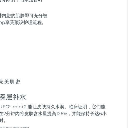
钟内您的肌肤即可充分被
app享受预设护理流程。
完美肌密
深层补水
UFO
mini 2 能让皮肤持久水润。临床证明，它们能
TM
在2分钟内将皮肤含水量提高126%，并能保持长达6小
时。