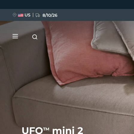
跳
转
到
主
US
8/10/26
要
内
容
新品
BREAKING NEWS
FAQ™ Pure Beauty-Tech Elixir
UFO
mini 2
TM