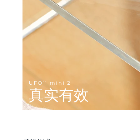
Near-infrared and red light therapy device
Smart hybrid silicone sonic toothbrush
抗老
LED治疗
LUNA™ 4 mini
面部提拉护理
FAQ™ 101
FAQ™ 201
UFO™ 3 mini
issa™ 4 smile
For young skin, T-zone
Premium anti-aging skincare
NEW
Clinical anti-aging
LED mask
Red light therapy device for young skin
Hybrid silicone sonic toothbrush
生发
LUNA™ 4 go
BEAR™ 设备
肌肤年轻化
FAQ™ 102
FAQ™ 202
UFO™ 3 go
issa™ 4 baby
For travel or gym bag
All premium facelift devices
FAQ™ 301
FAQ™ 501
Advanced clinical anti-aging
LED mask
Portable red light therapy
For ages 0-3
NEW
LED hair strengthening scalp massager
Full-Spectrum Red Light Therapy
LUNA™ 护肤
UFO
mini 2
FAQ™ 103
TM
FAQ™ 211
保健品
面膜
issa™ Teeth Whitening Set
Premium cleansers & balm
真实有效
FAQ™ Scalp Serum
FAQ™ 502
Luxurious clinical anti-aging set
Anti-aging neck & décolleté LED mask
Rejuvenation & hydration
Dual LED + sonic device & 18% PAP gel
Scalp recovery probiotic serum
Full-Spectrum Red Light Therapy
LUNA™ 设备
专业治疗
FAQ™ P1 Primer
FAQ™ 221
UFO™ 设备
ISSA™ 设备
All facial cleansing devices
FAQ™护肤品
Manuka honey primer
Anti-aging LED hand mask
FAQ™ Red Light Serum
All deep facial hydration devices
All silicone sonic toothbrushes
All FAQ™ skincare