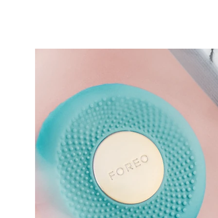
KIWI™ 皮肤护理
All acne treatment devices
All revitalizing eye massagers
Serum
issa™ Teeth Whitening Gel
Advanced pore care essentials
For healthy hair
18% PAP
护肤品
男士
全部购买
FOREO APP
关于我们