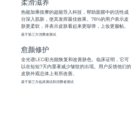
柔滑滋养
脱毛
FAQ™护肤品
身体护理
FAQ™护肤品
FAQ™产品
FAQ™ skincare
All FAQ™ skincare
All FAQ™ skincare
PEACH™ 2 Pro Max
BEAR™ 2 body
热能加乘按摩的超能导入科技，帮助面膜中的活性成
All hair treatments
All FAQ™ skincare
Professional IPL hair removal device
Microcurrent body toning
分深入肌肤，使其发挥最佳效果。78%的用户表示皮
肤更柔软，并表示皮肤看起来更嘭弹，上妆更服帖。
FAQ™产品
FAQ™产品
痘肌护理
FAQ™ products
眼部护理
基于第三方消费者测试
All anti-aging treatments
All LED treatments
PEACH™ 2
LUNA™ 4 body
All toning treatments
ESPADA™ 2 plus
BEAR™ 2 eyes & lips
IPL hair removal
Massaging body brush
愈颜修护
Recurring acne LED therapy
Microcurrent line smoothing device
全光谱LED彩光能恢复和改善肤色。临床证明，它可
PEACH™ 2 go
SUPERCHARGED™ serum
以在短短7天内显著减少皱纹的出现。用户反馈他们
护发
毛孔护理
ESPADA™ 2
IRIS™ 2
Travel-friendly IPL hair removal
Firming body serum
皮肤外观总体上有所改善。
LUNA™ 4 hair
KIWI™ derma
Acne treatment device
Rejuvenating eye massager
NEW
基于第三方临床测试和消费者测试
2-in-1 LED scalp massager
Diamond microdermabrasion .
PEACH™ Cooling Prep Gel
ESPADA™ Blemish Solution
眼部护肤
牙齿美白
Cooling IPL hair removal gel
FLIP™ play advanced
KIWI™
Concentrated acne gel
Advanced eye care treatment
issa™ Teeth Whitening Set
LED light hairbrush
Blackhead remover
Dual LED + sonic device & 18% PAP gel
更多的
ESPADA™ 设备
眼部护理设备
LUNA™ Dual-Peptide Scalp