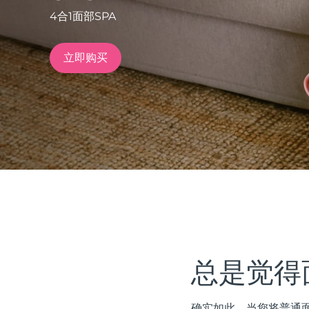
4合1面部SPA
issa™ Teeth Whitening Set
立即购买
FAQ™ Dual LED Panel
热门产品
特别优惠
畅销产品
总是觉得
确实如此。当您将普通