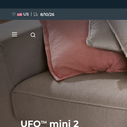
跳
转
到
主
US
8/10/26
要
内
容
新品
BREAKING NEWS
FAQ™ Pure Beauty-Tech Elixir
UFO
mini 2
TM