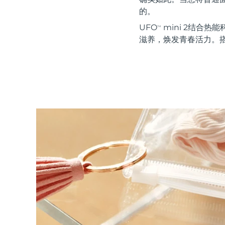
红光疗法
的。
UFO
mini 2结合热能
TM
滋养，焕发青春活力。搭
瑞典美肤护理
面部清洁
紧致提拉
LUNA™ 4 套装
BEAR™ 2 套装
Anti-aging massage
Microcurrent toning
补水保湿
口腔护理
LUNA™ 4 Plus
BEAR™ 2 go
UFO™ 3 套装
issa™ 4
Massage, LED heating
Microcurrent toning on-the-go
Deep facial hydration
Hybrid silicone sonic toothbrush
FAQ™ 抗老护理
LUNA™ 4 Men
BEAR™ 2 eyes & lips
NEW
UFO™ 3 LED
issa™ 4 plus
For men, anti-aging massage
Microcurrent line smoothing device