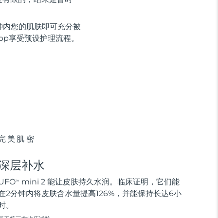
钟内您的肌肤即可充分被
app享受预设护理流程。
完美肌密
深层补水
UFO
mini 2 能让皮肤持久水润。临床证明，它们能
TM
在2分钟内将皮肤含水量提高126%，并能保持长达6小
时。