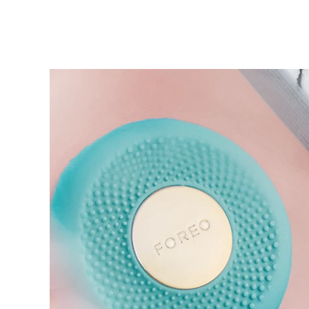
KIWI™ 皮肤护理
All acne treatment devices
All revitalizing eye massagers
Serum
issa™ Teeth Whitening Gel
Advanced pore care essentials
For healthy hair
18% PAP
护肤品
男士
全部购买
FOREO APP
关于我们