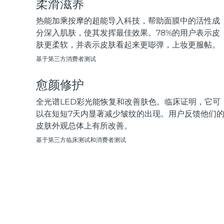
柔滑滋养
脱毛
FAQ™护肤品
身体护理
FAQ™护肤品
FAQ™产品
FAQ™ skincare
All FAQ™ skincare
All FAQ™ skincare
PEACH™ 2 Pro Max
BEAR™ 2 body
热能加乘按摩的超能导入科技，帮助面膜中的活性成
All hair treatments
All FAQ™ skincare
Professional IPL hair removal device
Microcurrent body toning
分深入肌肤，使其发挥最佳效果。78%的用户表示皮
肤更柔软，并表示皮肤看起来更嘭弹，上妆更服帖。
FAQ™产品
FAQ™产品
痘肌护理
FAQ™ products
眼部护理
基于第三方消费者测试
All anti-aging treatments
All LED treatments
PEACH™ 2
LUNA™ 4 body
All toning treatments
ESPADA™ 2 plus
BEAR™ 2 eyes & lips
IPL hair removal
Massaging body brush
愈颜修护
Recurring acne LED therapy
Microcurrent line smoothing device
全光谱LED彩光能恢复和改善肤色。临床证明，它可
PEACH™ 2 go
SUPERCHARGED™ serum
以在短短7天内显著减少皱纹的出现。用户反馈他们
护发
毛孔护理
ESPADA™ 2
IRIS™ 2
Travel-friendly IPL hair removal
Firming body serum
皮肤外观总体上有所改善。
LUNA™ 4 hair
KIWI™ derma
Acne treatment device
Rejuvenating eye massager
NEW
基于第三方临床测试和消费者测试
2-in-1 LED scalp massager
Diamond microdermabrasion .
PEACH™ Cooling Prep Gel
ESPADA™ Blemish Solution
眼部护肤
牙齿美白
Cooling IPL hair removal gel
FLIP™ play advanced
KIWI™
Concentrated acne gel
Advanced eye care treatment
issa™ Teeth Whitening Set
LED light hairbrush
Blackhead remover
Dual LED + sonic device & 18% PAP gel
更多的
ESPADA™ 设备
眼部护理设备
LUNA™ Dual-Peptide Scalp