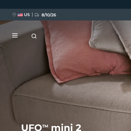
跳
转
到
主
US
8/10/26
要
内
容
新品
BREAKING NEWS
FAQ™ Pure Beauty-Tech Elixir
UFO
mini 2
TM