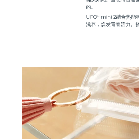
红光疗法
的。
UFO
mini 2结合热能
TM
滋养，焕发青春活力。搭
瑞典美肤护理
面部清洁
紧致提拉
LUNA™ 4 套装
BEAR™ 2 套装
Anti-aging massage
Microcurrent toning
补水保湿
口腔护理
LUNA™ 4 Plus
BEAR™ 2 go
UFO™ 3 套装
issa™ 4
Massage, LED heating
Microcurrent toning on-the-go
Deep facial hydration
Hybrid silicone sonic toothbrush
FAQ™ 抗老护理
LUNA™ 4 Men
BEAR™ 2 eyes & lips
NEW
UFO™ 3 LED
issa™ 4 plus
For men, anti-aging massage
Microcurrent line smoothing device