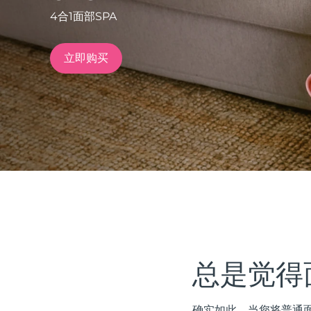
4合1面部SPA
issa™ Teeth Whitening Set
立即购买
FAQ™ Dual LED Panel
热门产品
特别优惠
畅销产品
总是觉得
确实如此。当您将普通