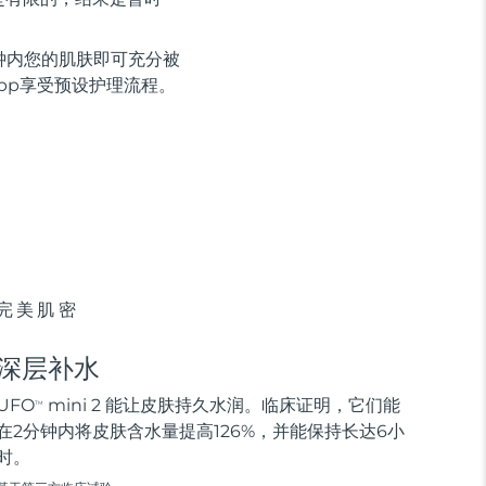
钟内您的肌肤即可充分被
app享受预设护理流程。
完美肌密
深层补水
UFO
mini 2 能让皮肤持久水润。临床证明，它们能
TM
在2分钟内将皮肤含水量提高126%，并能保持长达6小
时。