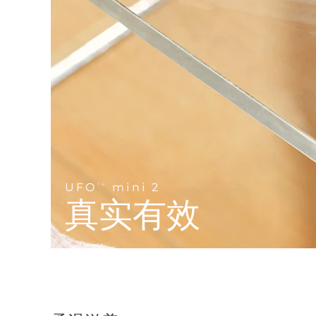
Near-infrared and red light therapy device
Smart hybrid silicone sonic toothbrush
抗老
LED治疗
LUNA™ 4 mini
面部提拉护理
FAQ™ 101
FAQ™ 201
UFO™ 3 mini
issa™ 4 smile
For young skin, T-zone
Premium anti-aging skincare
NEW
Clinical anti-aging
LED mask
Red light therapy device for young skin
Hybrid silicone sonic toothbrush
生发
LUNA™ 4 go
BEAR™ 设备
肌肤年轻化
FAQ™ 102
FAQ™ 202
UFO™ 3 go
issa™ 4 baby
For travel or gym bag
All premium facelift devices
FAQ™ 301
FAQ™ 501
Advanced clinical anti-aging
LED mask
Portable red light therapy
For ages 0-3
NEW
LED hair strengthening scalp massager
Full-Spectrum Red Light Therapy
LUNA™ 护肤
UFO
mini 2
FAQ™ 103
TM
FAQ™ 211
保健品
面膜
issa™ Teeth Whitening Set
Premium cleansers & balm
真实有效
FAQ™ Scalp Serum
FAQ™ 502
Luxurious clinical anti-aging set
Anti-aging neck & décolleté LED mask
Rejuvenation & hydration
Dual LED + sonic device & 18% PAP gel
Scalp recovery probiotic serum
Full-Spectrum Red Light Therapy
LUNA™ 设备
专业治疗
FAQ™ P1 Primer
FAQ™ 221
UFO™ 设备
ISSA™ 设备
All facial cleansing devices
FAQ™护肤品
Manuka honey primer
Anti-aging LED hand mask
FAQ™ Red Light Serum
All deep facial hydration devices
All silicone sonic toothbrushes
All FAQ™ skincare