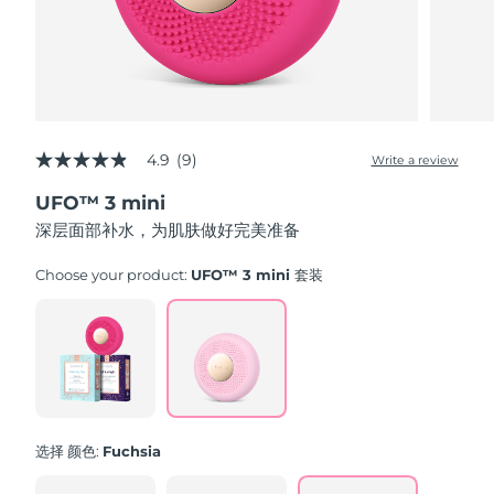
中国澳门特别行政区
预计送达日期
8/10/26
马来西亚
预计送达日期
8/11/26
马耳他
预计送达日期
8/8/26
4.9
(9)
Write a review
4.9
墨西哥
预计送达日期
8/12/26
out
UFO™ 3 mini
of
5
深层面部补水，为肌肤做好完美准备
摩纳哥
预计送达日期
8/9/26
stars,
average
rating
Choose your product:
UFO™ 3 mini 套装
荷兰
预计送达日期
8/8/26
value.
Read
9
新西兰
预计送达日期
8/8/26
Reviews.
Same
page
挪威
预计送达日期
8/8/26
link.
阿曼
预计送达日期
8/11/26
选择 颜色:
Fuchsia
菲律宾
预计送达日期
8/11/26