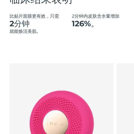
Advanced pore care essentials
以色列
预计送达日期
8/12/26
For healthy hair
18% PAP
护肤品
男士
意大利
预计送达日期
8/8/26
比贴片面膜更有效，只需
2分钟内皮肤含水量增加
2分钟
126%。
日本
预计送达日期
8/11/26
就能焕活美肌。
泽西岛
预计送达日期
8/13/26
全部购买
哈萨克斯坦
预计送达日期
8/10/26
FOREO APP
科威特
预计送达日期
8/8/26
关于我们
拉脱维亚
预计送达日期
8/8/26
黎巴嫩
预计送达日期
8/9/26
立陶宛
预计送达日期
8/8/26
卢森堡
预计送达日期
8/8/26