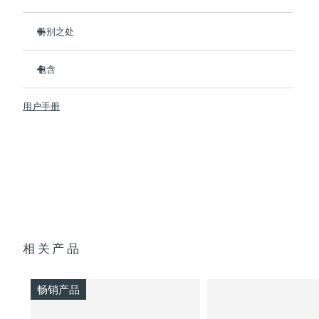
斯洛伐克
预计送达日期
8/8/26
特别之处
斯洛文尼亚
预计送达日期
8/8/26
比普通贴片面膜更有效，速度快10倍。
包含
即时长效补水
南非
预计送达日期
8/16/26
提供恢复活力的面膜护理、热能、LED彩光疗和脉动按摩。
UFO™ 3 mini
用户手册
帮助活性成分更加深入地吸收发挥最大功效
USB 充电线
韩国
预计送达日期
8/10/26
必须搭配 UFO™ activated masks或者FOREO sheet
快速操作指南
masks使用。可通过app享受专业护理。
西班牙
基本操作手册
预计送达日期
8/8/26
2年质保 (西班牙、葡萄牙、瑞典：3年质保)
瑞典
预计送达日期
8/8/26
瑞士
预计送达日期
8/8/26
相关产品
台湾
预计送达日期
8/13/26
泰国
预计送达日期
8/12/26
畅销产品
土耳其
预计送达日期
8/9/26