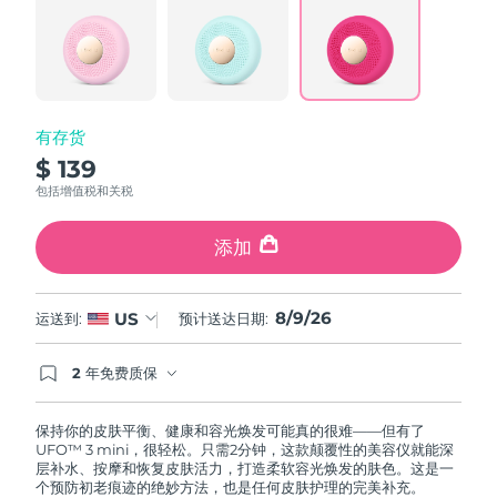
波兰
预计送达日期
8/9/26
葡萄牙
预计送达日期
8/8/26
有存货
波多黎各
预计送达日期
8/10/26
$ 139
包括增值税和关税
卡塔尔
预计送达日期
8/9/26
添加
留尼汪
预计送达日期
8/13/26
罗马尼亚
预计送达日期
8/8/26
8/9/26
US
运送到:
预计送达日期:
俄罗斯
预计送达日期
8/16/26
2 年免费质保
如果您在2年质保期内发现任何非人为质量问题，
FOREO将免费为您更换产品。
沙特阿拉伯
预计送达日期
8/9/26
保持你的皮肤平衡、健康和容光焕发可能真的很难——但有了
UFO™ 3 mini，很轻松。只需2分钟，这款颠覆性的美容仪就能深
新加坡
预计送达日期
8/10/26
层补水、按摩和恢复皮肤活力，打造柔软容光焕发的肤色。这是一
个预防初老痕迹的绝妙方法，也是任何皮肤护理的完美补充。