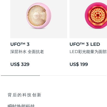
阿拉伯联合酋长国
预计送达日期
8/9/26
英国
预计送达日期
8/8/26
美国
预计送达日期
8/9/26
UFO™ 3
UFO™ 3 LED
乌兹别克斯坦
预计送达日期
8/13/26
深层补水 全面抗老
LED彩光能量为面
越南
预计送达日期
8/14/26
US$ 329
US$ 199
背后的科技创新
瞬时热能科技