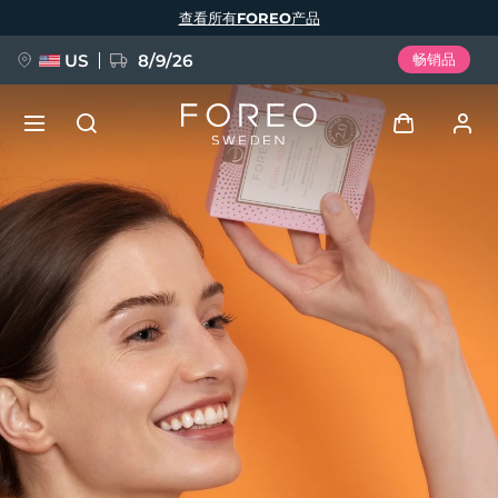
跳
查看所有FOREO产品
转
到
主
要
US
8/9/26
畅销品
内
容
新品
登录
语言
BREAKING NEWS
用户信息
English
Deutsch
Español
我的设备
FAQ™ Pure Beauty-Tech Elixir
Français
Italiano
Português
我的订单
Polski
Svenska
Русский
Türkçe
简体中文
繁體中文
我的地址
issa™ Teeth Whitening Set
我的订阅