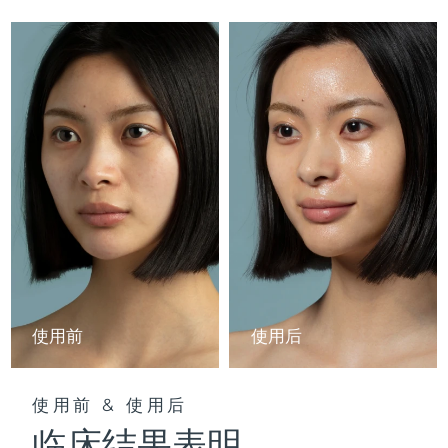
Professional IPL hair removal device
Microcurrent body toning
All hair treatments
All FAQ™ skincare
德国
预计送达日期
8/8/26
FAQ™产品
FAQ™产品
痘肌护理
眼部护理
直布罗陀
PEACH™ 2
LUNA™ 4 body
预计送达日期
8/12/26
FAQ™ products
All anti-aging treatments
All LED treatments
ESPADA™ 2 plus
BEAR™ 2 eyes & lips
IPL hair removal
Massaging body brush
All toning treatments
希腊
预计送达日期
8/8/26
Recurring acne LED therapy
Microcurrent line smoothing device
中国香港特别行政区
预计送达日期
8/9/26
PEACH™ 2 go
SUPERCHARGED™ serum
护发
毛孔护理
ESPADA™ 2
IRIS™ 2
Travel-friendly IPL hair removal
Firming body serum
匈牙利
LUNA™ 4 hair
预计送达日期
8/8/26
KIWI™ derma
Acne treatment device
Rejuvenating eye massager
NEW
2-in-1 LED scalp massager
Diamond microdermabrasion .
冰岛
预计送达日期
8/9/26
PEACH™ Cooling Prep Gel
ESPADA™ Blemish Solution
眼部护肤
牙齿美白
Cooling IPL hair removal gel
印度尼西亚
预计送达日期
8/6/26
FLIP™ play advanced
KIWI™
Concentrated acne gel
Advanced eye care treatment
使用前
使用后
issa™ Teeth Whitening Set
LED light hairbrush
Blackhead remover
爱尔兰
预计送达日期
8/8/26
更多的
Dual LED + sonic device & 18% PAP gel
ESPADA™ 设备
眼部护理设备
马恩岛
使用前 & 使用后
预计送达日期
8/10/26
LUNA™ Dual-Peptide Scalp
KIWI™ 皮肤护理
All acne treatment devices
All revitalizing eye massagers
Serum
临床结果表明
issa™ Teeth Whitening Gel