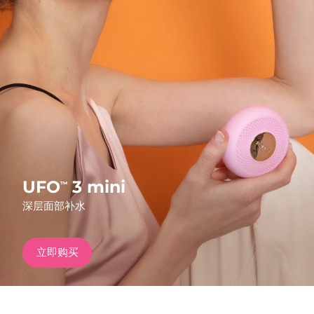
发货国家
美国
预计送达日期
8/9/26
FAQ™ Dual LED Panel
英国
预计送达日期
8/8/26
热门产品
西班牙
预计送达日期
8/8/26
澳大利亚
预计送达日期
8/11/26
法国
预计送达日期
8/8/26
UFO
3 mini
™
特别优惠
畅销产品
深层面部补水
德国
预计送达日期
8/8/26
加拿大
预计送达日期
8/12/26
立即购买
红光疗法
澳大利亚
预计送达日期
8/11/26