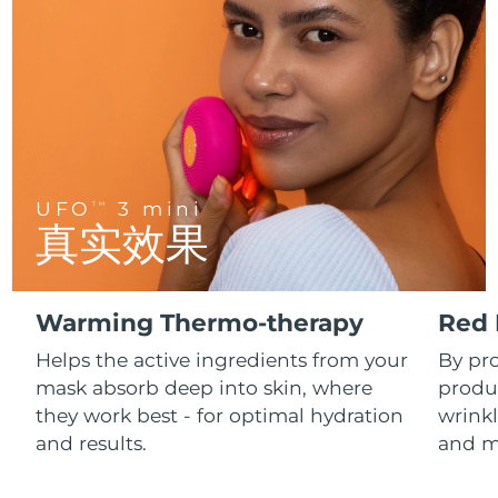
FAQ™ 101
FAQ™ 201
中国
LUNA™ 4 mini
面部提拉护理
预计送达日期
8/8/26
NEW
issa™ 4 smile
UFO™ 3 mini
Clinical anti-aging
LED mask
For young skin, T-zone
Premium anti-aging skincare
哥伦比亚
预计送达日期
8/12/26
Hybrid silicone sonic toothbrush
Red light therapy device for young skin
生发
肌肤年轻化
克罗地亚
预计送达日期
8/8/26
FAQ™ 102
FAQ™ 202
LUNA™ 4 go
BEAR™ 设备
FAQ™ 301
FAQ™ 501
issa™ 4 baby
UFO™ 3 go
Advanced clinical anti-aging
LED mask
For travel or gym bag
All premium facelift devices
NEW
塞浦路斯
预计送达日期
8/9/26
LED hair strengthening scalp massager
Full-Spectrum Red Light Therapy
For ages 0-3
Portable red light therapy
UFO
3 mini
TM
捷克
预计送达日期
8/8/26
真实效果
FAQ™ 103
FAQ™ 211
LUNA™ 护肤
保健品
FAQ™ Scalp Serum
FAQ™ 502
issa™ Teeth Whitening Set
面膜
Luxurious clinical anti-aging set
Anti-aging neck & décolleté LED mask
Premium cleansers & balm
丹麦
预计送达日期
8/8/26
Scalp recovery probiotic serum
Full-Spectrum Red Light Therapy
Dual LED + sonic device & 18% PAP gel
Rejuvenation & hydration
专业治疗
Warming Thermo-therapy
Red 
爱沙尼亚
预计送达日期
8/8/26
FAQ™ P1 Primer
FAQ™ 221
LUNA™ 设备
Helps the active ingredients from your
By pr
FAQ™护肤品
ISSA™ 设备
UFO™ 设备
Manuka honey primer
Anti-aging LED hand mask
芬兰
FAQ™ Red Light Serum
预计送达日期
8/8/26
All facial cleansing devices
mask absorb deep into skin, where
produc
All FAQ™ skincare
All silicone sonic toothbrushes
All deep facial hydration devices
they work best - for optimal hydration
wrinkl
法国
预计送达日期
8/8/26
脱毛
身体护理
and results.
and m
FAQ™护肤品
FAQ™护肤品
PEACH™ 2 Pro Max
BEAR™ 2 body
FAQ™产品
FAQ™ skincare
法属波利尼西亚
预计送达日期
8/12/26
All FAQ™ skincare
All FAQ™ skincare