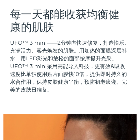
瑞典美肤护理
奥地利
预计送达日期
8/8/26
每一天都能收获均衡健
康的肌肤
巴林
预计送达日期
8/9/26
面部清洁
紧致提拉
比利时
预计送达日期
8/8/26
UFO™ 3 mini——2分钟内快速修复，打造快乐、
LUNA™ 4 套装
BEAR™ 2 套装
充满活力、容光焕发的肌肤。用加热的面膜深层补
百慕大
预计送达日期
8/14/26
Anti-aging massage
Microcurrent toning
水，用LED彩光和放松的面部按摩提升光采。
UFO™ 3 mini采用高能导入科技，更有效&吸收
波斯尼亚和黑塞哥维那
预计送达日期
8/11/26
速度比单独使用贴片面膜快10倍，提供即时持久的
补水保湿
口腔护理
LUNA™ 4 Plus
BEAR™ 2 go
水合作用，保持皮肤健康平衡，预防初老痕迹。完
文莱
预计送达日期
8/13/26
UFO™ 3 套装
issa™ 4
Massage, LED heating
Microcurrent toning on-the-go
美的皮肤日准备。
FAQ™ 抗老护理
Deep facial hydration
Hybrid silicone sonic toothbrush
保加利亚
预计送达日期
8/8/26
NEW
LUNA™ 4 Men
BEAR™ 2 eyes & lips
加拿大
预计送达日期
8/12/26
UFO™ 3 LED
issa™ 4 plus
For men, anti-aging massage
Microcurrent line smoothing device
Near-infrared and red light therapy
Smart hybrid silicone sonic toothbrush
智利
预计送达日期
8/12/26
device
抗老
LED治疗