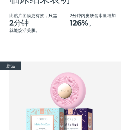
Advanced pore care essentials
以色列
预计送达日期
8/12/26
For healthy hair
18% PAP
护肤品
男士
意大利
预计送达日期
8/8/26
比贴片面膜更有效，只需
2分钟内皮肤含水量增加
2分钟
126%。
日本
预计送达日期
8/11/26
就能焕活美肌。
泽西岛
预计送达日期
8/13/26
全部购买
哈萨克斯坦
预计送达日期
8/10/26
新品
FOREO APP
科威特
预计送达日期
8/8/26
关于我们
拉脱维亚
预计送达日期
8/8/26
黎巴嫩
预计送达日期
8/9/26
立陶宛
预计送达日期
8/8/26
卢森堡
预计送达日期
8/8/26