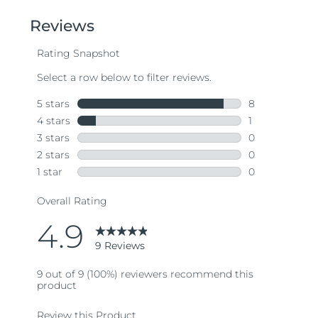
of
5
stars,
average
rating
value.
Read
9
Reviews.
Same
page
link.