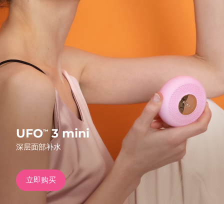
发货国家
美国
预计送达日期
8/9/26
FAQ™ Dual LED Panel
英国
预计送达日期
8/8/26
热门产品
西班牙
预计送达日期
8/8/26
澳大利亚
预计送达日期
8/11/26
法国
预计送达日期
8/8/26
UFO
3 mini
™
特别优惠
畅销产品
深层面部补水
德国
预计送达日期
8/8/26
加拿大
预计送达日期
8/12/26
立即购买
红光疗法
澳大利亚
预计送达日期
8/11/26