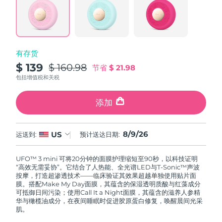
波兰
预计送达日期
8/9/26
葡萄牙
预计送达日期
8/8/26
有存货
$ 139
$ 160.98
节省
$ 21.98
波多黎各
预计送达日期
8/10/26
包括增值税和关税
卡塔尔
预计送达日期
8/9/26
添加
留尼汪
预计送达日期
8/13/26
8/9/26
US
运送到:
预计送达日期:
罗马尼亚
预计送达日期
8/8/26
UFO™ 3 mini 可将20分钟的面膜护理缩短至90秒，以科技证明
俄罗斯
预计送达日期
8/16/26
“高效无需妥协”。它结合了人热能、全光谱LED与T-Sonic™声波
按摩，打造超渗透技术——临床验证其效果超越单独使用贴片面
膜。搭配Make My Day面膜，其蕴含的保湿透明质酸与红藻成分
沙特阿拉伯
预计送达日期
8/9/26
可抵御日间污染；使用Call It a Night面膜，其蕴含的滋养人参精
华与橄榄油成分，在夜间睡眠时促进胶原蛋白修复，唤醒晨间光采
新加坡
肌。
预计送达日期
8/10/26