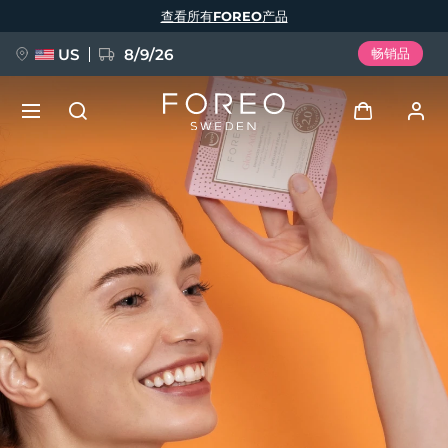
跳
查看所有FOREO产品
转
到
主
要
US
8/9/26
畅销品
内
容
新品
登录
语言
BREAKING NEWS
用户信息
English
Deutsch
Español
我的设备
FAQ™ Pure Beauty-Tech Elixir
Français
Italiano
Português
我的订单
Polski
Svenska
Русский
Türkçe
简体中文
繁體中文
我的地址
issa™ Teeth Whitening Set
我的订阅