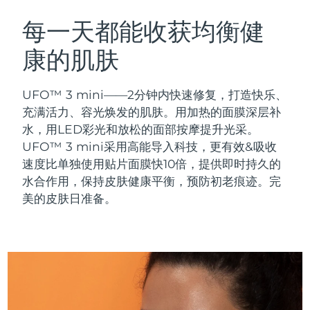
瑞典美肤护理
奥地利
预计送达日期
8/8/26
每一天都能收获均衡健
康的肌肤
巴林
预计送达日期
8/9/26
面部清洁
紧致提拉
比利时
预计送达日期
8/8/26
UFO™ 3 mini——2分钟内快速修复，打造快乐、
LUNA™ 4 套装
BEAR™ 2 套装
充满活力、容光焕发的肌肤。用加热的面膜深层补
百慕大
预计送达日期
8/14/26
Anti-aging massage
Microcurrent toning
水，用LED彩光和放松的面部按摩提升光采。
UFO™ 3 mini采用高能导入科技，更有效&吸收
波斯尼亚和黑塞哥维那
预计送达日期
8/11/26
速度比单独使用贴片面膜快10倍，提供即时持久的
补水保湿
口腔护理
LUNA™ 4 Plus
BEAR™ 2 go
水合作用，保持皮肤健康平衡，预防初老痕迹。完
文莱
预计送达日期
8/13/26
UFO™ 3 套装
issa™ 4
Massage, LED heating
Microcurrent toning on-the-go
美的皮肤日准备。
FAQ™ 抗老护理
Deep facial hydration
Hybrid silicone sonic toothbrush
保加利亚
预计送达日期
8/8/26
NEW
LUNA™ 4 Men
BEAR™ 2 eyes & lips
加拿大
预计送达日期
8/12/26
UFO™ 3 LED
issa™ 4 plus
For men, anti-aging massage
Microcurrent line smoothing device
Near-infrared and red light therapy
Smart hybrid silicone sonic toothbrush
智利
预计送达日期
8/12/26
device
抗老
LED治疗