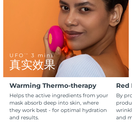
FAQ™ 101
FAQ™ 201
中国
LUNA™ 4 mini
面部提拉护理
预计送达日期
8/8/26
NEW
issa™ 4 smile
UFO™ 3 mini
Clinical anti-aging
LED mask
For young skin, T-zone
Premium anti-aging skincare
哥伦比亚
预计送达日期
8/12/26
Hybrid silicone sonic toothbrush
Red light therapy device for young skin
生发
肌肤年轻化
克罗地亚
预计送达日期
8/8/26
FAQ™ 102
FAQ™ 202
LUNA™ 4 go
BEAR™ 设备
FAQ™ 301
FAQ™ 501
issa™ 4 baby
UFO™ 3 go
Advanced clinical anti-aging
LED mask
For travel or gym bag
All premium facelift devices
NEW
塞浦路斯
预计送达日期
8/9/26
LED hair strengthening scalp massager
Full-Spectrum Red Light Therapy
For ages 0-3
Portable red light therapy
UFO
3 mini
TM
捷克
预计送达日期
8/8/26
真实效果
FAQ™ 103
FAQ™ 211
LUNA™ 护肤
保健品
FAQ™ Scalp Serum
FAQ™ 502
issa™ Teeth Whitening Set
面膜
Luxurious clinical anti-aging set
Anti-aging neck & décolleté LED mask
Premium cleansers & balm
丹麦
预计送达日期
8/8/26
Scalp recovery probiotic serum
Full-Spectrum Red Light Therapy
Dual LED + sonic device & 18% PAP gel
Rejuvenation & hydration
专业治疗
Warming Thermo-therapy
Red 
爱沙尼亚
预计送达日期
8/8/26
FAQ™ P1 Primer
FAQ™ 221
LUNA™ 设备
Helps the active ingredients from your
By pr
FAQ™护肤品
ISSA™ 设备
UFO™ 设备
Manuka honey primer
Anti-aging LED hand mask
芬兰
FAQ™ Red Light Serum
预计送达日期
8/8/26
All facial cleansing devices
mask absorb deep into skin, where
produc
All FAQ™ skincare
All silicone sonic toothbrushes
All deep facial hydration devices
they work best - for optimal hydration
wrinkl
法国
预计送达日期
8/8/26
脱毛
身体护理
and results.
and m
FAQ™护肤品
FAQ™护肤品
PEACH™ 2 Pro Max
BEAR™ 2 body
FAQ™产品
FAQ™ skincare
法属波利尼西亚
预计送达日期
8/12/26
All FAQ™ skincare
All FAQ™ skincare