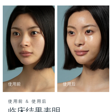
Professional IPL hair removal device
Microcurrent body toning
All hair treatments
All FAQ™ skincare
德国
预计送达日期
8/8/26
FAQ™产品
FAQ™产品
痘肌护理
眼部护理
直布罗陀
PEACH™ 2
LUNA™ 4 body
预计送达日期
8/12/26
FAQ™ products
All anti-aging treatments
All LED treatments
ESPADA™ 2 plus
BEAR™ 2 eyes & lips
IPL hair removal
Massaging body brush
All toning treatments
希腊
预计送达日期
8/8/26
Recurring acne LED therapy
Microcurrent line smoothing device
中国香港特别行政区
预计送达日期
8/9/26
PEACH™ 2 go
SUPERCHARGED™ serum
护发
毛孔护理
ESPADA™ 2
IRIS™ 2
Travel-friendly IPL hair removal
Firming body serum
匈牙利
LUNA™ 4 hair
预计送达日期
8/8/26
KIWI™ derma
Acne treatment device
Rejuvenating eye massager
NEW
2-in-1 LED scalp massager
Diamond microdermabrasion .
冰岛
预计送达日期
8/9/26
PEACH™ Cooling Prep Gel
ESPADA™ Blemish Solution
眼部护肤
牙齿美白
Cooling IPL hair removal gel
印度尼西亚
预计送达日期
8/6/26
FLIP™ play advanced
KIWI™
Concentrated acne gel
Advanced eye care treatment
使用前
使用后
issa™ Teeth Whitening Set
LED light hairbrush
Blackhead remover
爱尔兰
预计送达日期
8/8/26
更多的
Dual LED + sonic device & 18% PAP gel
ESPADA™ 设备
眼部护理设备
马恩岛
使用前 & 使用后
预计送达日期
8/10/26
LUNA™ Dual-Peptide Scalp
KIWI™ 皮肤护理
All acne treatment devices
All revitalizing eye massagers
Serum
临床结果表明
issa™ Teeth Whitening Gel