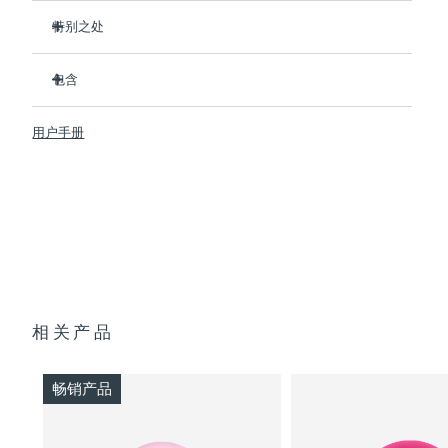
斯洛伐克
预计送达日期
8/8/26
特别之处
经临床证明，可在2分钟内提升肌肤含水量126%，并在1周内减
斯洛文尼亚
预计送达日期
8/8/26
少皱纹。
包含
拥有包含红光在内的8种全光谱LED彩光，可促进胶原蛋白生
南非
UFO™ 3 mini
预计送达日期
8/16/26
成，令肌肤更紧致、更光滑。
用户手册
7 x Make My Day Mask and 7 x Call It a Night Mask
热能打开毛孔，T-Sonic™ 声波按摩将面膜成分推入皮肤深
韩国
预计送达日期
8/10/26
层。
USB 充电线
抗菌硅胶材质比尼龙材质洁净35倍，且防水，可随时随地安全
快速操作指南
使用。
西班牙
预计送达日期
8/8/26
基本操作手册
无需手机即可操控，提供8种手动模式，或同步APP内22种定
2年质保 (西班牙、葡萄牙、瑞典：3年质保)
制护理方案。
瑞典
预计送达日期
8/8/26
单次USB充电即可使用120分钟——一次充电即可满足长达数
月的日常护理需求。
瑞士
预计送达日期
8/8/26
相关产品
台湾
预计送达日期
8/13/26
畅销产品
泰国
预计送达日期
8/12/26
土耳其
预计送达日期
8/9/26