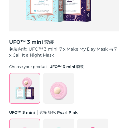
中国澳门特别行政区
预计送达日期
8/10/26
马来西亚
预计送达日期
8/11/26
马耳他
预计送达日期
8/8/26
UFO™ 3 mini 套装
墨西哥
预计送达日期
8/12/26
包装内含:
UFO™ 3 mini, 7 x Make My Day Mask 与 7
x Call It a Night Mask
摩纳哥
预计送达日期
8/9/26
Choose your product:
UFO™ 3 mini 套装
荷兰
预计送达日期
8/8/26
新西兰
预计送达日期
8/8/26
挪威
预计送达日期
8/8/26
UFO™ 3 mini
选择 颜色:
Pearl Pink
阿曼
预计送达日期
8/11/26
菲律宾
预计送达日期
8/11/26