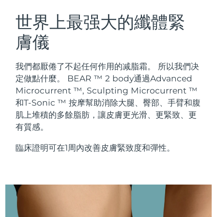
瑞典美膚護理
奧地利
預計送達日期
8/9/26
世界上最强大的纖體緊
膚儀
巴林
預計送達日期
8/10/26
面部清潔
緊致提拉
比利時
預計送達日期
8/9/26
我們都厭倦了不起任何作用的减脂霜。 所以我們决
LUNA™ 4 套裝
BEAR™ 2 套裝
定做點什麼。 BEAR ™ 2 body通過Advanced
百慕達
預計送達日期
8/15/26
Anti-aging massage
Microcurrent toning
Microcurrent ™, Sculpting Microcurrent ™
和T-Sonic ™ 按摩幫助消除大腿、臀部、手臂和腹
波士尼亞與赫塞哥維納
預計送達日期
8/12/26
肌上堆積的多餘脂肪，讓皮膚更光滑、更緊致、更
補水保濕
口腔護理
LUNA™ 4 Plus
BEAR™ 2 go
有質感。
汶萊
預計送達日期
8/14/26
UFO™ 3 套裝
issa™ 4
Massage, LED heating
Microcurrent toning on-the-go
FAQ™ 抗老護理
Deep facial hydration
Hybrid silicone sonic toothbrush
臨床證明可在1周內改善皮膚緊致度和彈性。
保加利亞
預計送達日期
8/9/26
NEW
LUNA™ 4 Men
BEAR™ 2 eyes & lips
加拿大
預計送達日期
8/13/26
UFO™ 3 LED
issa™ 4 plus
For men, anti-aging massage
Microcurrent line smoothing device
Near-infrared and red light therapy
Smart hybrid silicone sonic toothbrush
智利
預計送達日期
8/13/26
device
抗老
LED 護理