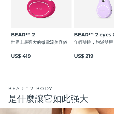
阿拉伯聯合大公國
預計送達日期
8/10/26
英國
預計送達日期
8/9/26
BEAR™ 2
BEAR™ 2 eyes &
美國
預計送達日期
8/10/26
世界上最强大的微電流美容儀
年輕雙眸，飽滿雙唇
烏茲別克
預計送達日期
8/14/26
US$ 419
US$ 219
越南
預計送達日期
8/15/26
BEAR
2 BODY
TM
是什麼讓它如此强大