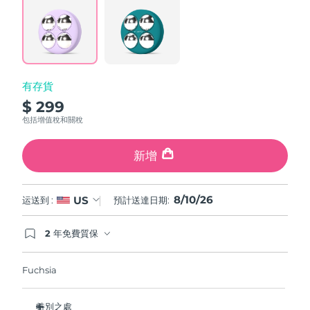
波蘭
預計送達日期
8/10/26
葡萄牙
預計送達日期
8/9/26
有存貨
波多黎各
預計送達日期
8/11/26
$ 299
包括增值稅和關稅
卡達
預計送達日期
8/10/26
新增
留尼旺
預計送達日期
8/14/26
羅馬尼亞
預計送達日期
8/9/26
8/10/26
US
运送到 :
預計送達日期:
俄羅斯
預計送達日期
8/17/26
2 年免費質保
如果您在2年質保期內發現任何非人為品質問題，
FOREO將免費為您更換產品。
沙烏地阿拉伯
預計送達日期
8/10/26
Fuchsia
新加坡
預計送達日期
8/11/26
特別之處