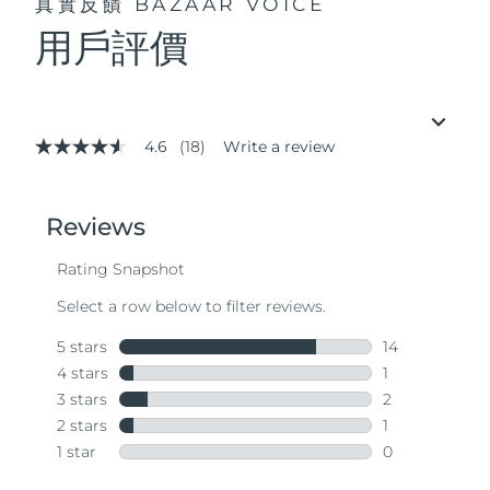
真實反饋
BAZAAR VOICE
用戶評價
4.6
(18)
Write a review
4.6
out
of
5
stars,
average
rating
value.
Read
18
Reviews.
Same
page
link.