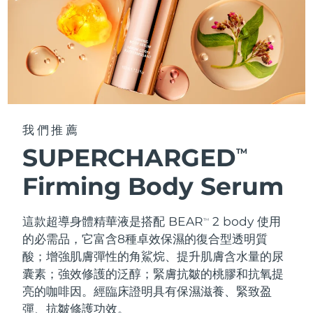
我們推薦
SUPERCHARGED
TM
Firming Body Serum
這款超導身體精華液是搭配 BEAR
2 body 使用
TM
的必需品，它富含8種卓效保濕的復合型透明質
酸；增強肌膚彈性的角鯊烷、提升肌膚含水量的尿
囊素；強效修護的泛醇；緊膚抗皺的桃膠和抗氧提
亮的咖啡因。經臨床證明具有保濕滋養、緊致盈
彈、抗皺修護功效。