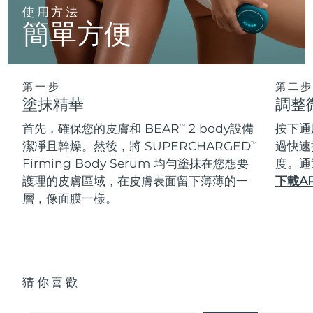
使用方法
簡單方便
第一步
第二步
塗抹精華
調整
首先，確保您的皮膚和 BEAR
2 body設備
按下通
TM
潔凈且幹燥。然後，將 SUPERCHARGED
過快速
TM
Firming Body Serum 均勻塗抹在您想要
度。通
護理的皮膚區域，在皮膚表面留下薄薄的一
下載A
層，像面膜一樣。
猜你喜歡