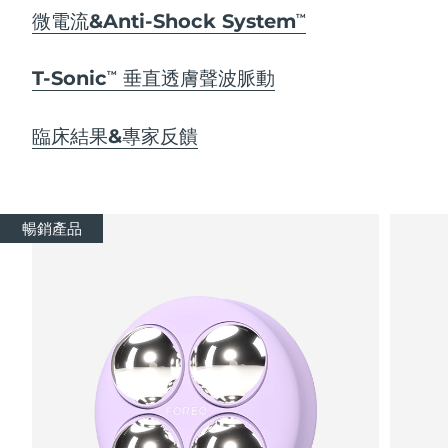
Advanced pore care essentials
以色列
預計送達日期
8/13/26
For healthy hair
微電流&Anti-Shock System
18% PAP
TM
護膚品
男士
義大利
預計送達日期
8/9/26
T-Sonic
垂直透膚聲波脈動
TM
日本
預計送達日期
8/12/26
臨床結果&專家反饋
澤西島
預計送達日期
8/14/26
全部購買
哈薩克
預計送達日期
8/11/26
暢銷產品
FOREO APP
科威特
預計送達日期
8/9/26
關於我們
拉脫維亞
預計送達日期
8/9/26
黎巴嫩
預計送達日期
8/10/26
立陶宛
預計送達日期
8/9/26
盧森堡
預計送達日期
8/9/26