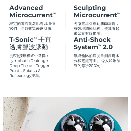
Advanced
Sculpting
Microcurrent
Microcurrent
TM
TM
穩定的電流刺激肌肉以增强
將微電流引導到肌肉深處，
它們，同時收緊表皮肌膚。
有效地調節肌肉，使其看起
來緊實有線條感。
T-Sonic
垂直
Anti-Shock
TM
透膚聲波脈動
System
2.0
TM
從5種按摩模式中選擇：
無與倫比的速度量測皮膚水
Lymphatic Drainage，
分和電流電阻。 令人印象深
Deep Tissue，Trigger
刻的每秒200次！
Point，Shiatsu &
Reflexology按摩。