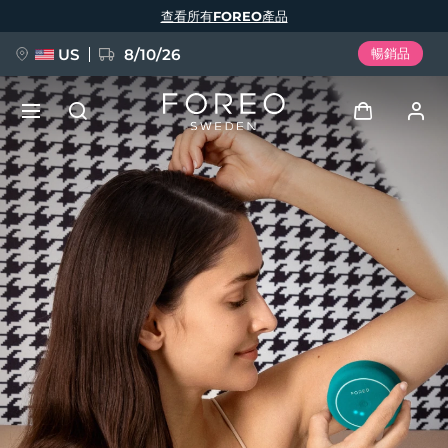
移
查看所有FOREO產品
至
主
內
容
US
8/10/26
暢銷品
新品
登入
語言
BREAKING NEWS
用戶信息
English
Deutsch
Español
我的設備
FAQ™ Pure Beauty-Tech Elixir
Français
Italiano
Português
我的訂單
Polski
Svenska
Русский
Türkçe
简体中文
繁體中文
我的地址
issa™ Teeth Whitening Set
我的訂閱