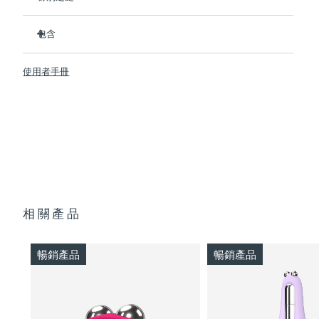
斯洛伐克
預計送達日期
8/9/26
臨床證明可在1周內顯著改善皮膚緊致度和彈性
包含
臨床證明可在1周內顯著改善深層皺紋和細紋
斯洛維尼亞
預計送達日期
8/9/26
2種革命性的微電流：Advanced Microcurrent ™ +
BEAR™ 2 body
Sculpting Microcurrent ™
使用者手冊
USB 充電線
南非
預計送達日期
8/17/26
Anti-Shock System ™ 2.0調整微電流強度，使其完全適合您
快速操作指南
的皮膚。
通用操作指南
南韓
預計送達日期
8/11/26
5種專利T-Sonic ™ 按摩模式，每種都有獨特的美膚效果。
2年質保 (西班牙、葡萄牙、瑞典：3年質保)
在FOREO應用程序上，有針對臀腿塑形的進Cellulite Booty
西班牙
Camp視頻護理指南。
預計送達日期
8/9/26
瑞典
預計送達日期
8/9/26
相關產品
瑞士
預計送達日期
8/9/26
台灣
預計送達日期
8/14/26
暢銷產品
暢銷產品
泰國
預計送達日期
8/13/26
土耳其
預計送達日期
8/10/26