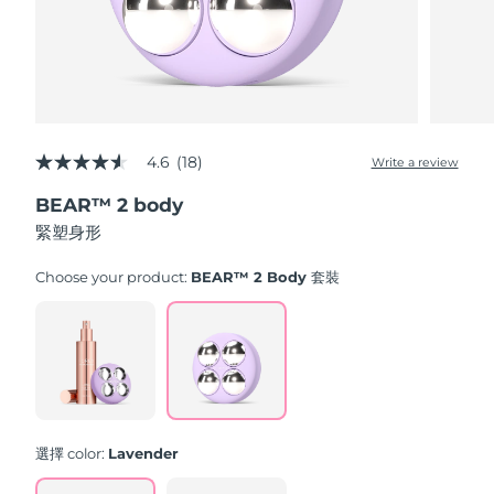
中國澳門特別行政區
預計送達日期
8/11/26
馬來西亞
預計送達日期
8/12/26
馬爾他
預計送達日期
8/9/26
4.6
(18)
Write a review
4.6
墨西哥
預計送達日期
8/13/26
out
BEAR™ 2 body
of
5
緊塑身形
摩納哥
預計送達日期
8/10/26
stars,
average
rating
Choose your product:
BEAR™ 2 Body 套裝
荷蘭
預計送達日期
8/9/26
value.
Read
18
紐西蘭
預計送達日期
8/9/26
Reviews.
Same
page
挪威
預計送達日期
8/9/26
link.
阿曼
預計送達日期
8/12/26
選擇 color:
Lavender
菲律賓
預計送達日期
8/12/26