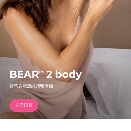
發貨國家
美國
預計送達日期
8/10/26
FAQ™ Dual LED Panel
英國
預計送達日期
8/9/26
熱門產品
西班牙
預計送達日期
8/9/26
澳洲
預計送達日期
8/12/26
BEAR
2 body
™
法國
預計送達日期
8/9/26
特別優惠
暢銷產品
智慧微電流纖體緊膚儀
德國
預計送達日期
8/9/26
加拿大
預計送達日期
8/13/26
立即購買
紅光療法
澳洲
預計送達日期
8/12/26