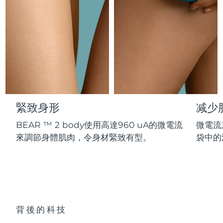
Professional IPL hair removal device
Microcurrent body toning
All hair treatments
All FAQ™ skincare
德國
預計送達日期
8/9/26
FAQ™產品
FAQ™產品
痘肌護理
眼部護理
直布羅陀
PEACH™ 2
LUNA™ 4 body
預計送達日期
8/13/26
FAQ™ products
All anti-aging treatments
All LED treatments
ESPADA™ 2 plus
BEAR™ 2 eyes & lips
IPL hair removal
Massaging body brush
All toning treatments
希臘
預計送達日期
8/9/26
Recurring acne LED therapy
Microcurrent line smoothing device
中國香港特別行政區
預計送達日期
8/10/26
PEACH™ 2 go
SUPERCHARGED™ serum
護發
毛孔護理
ESPADA™ 2
IRIS™ 2
Travel-friendly IPL hair removal
Firming body serum
緊致身形
减少
匈牙利
LUNA™ 4 hair
預計送達日期
8/9/26
KIWI™ derma
Acne treatment device
Rejuvenating eye massager
NEW
2-in-1 LED scalp massager
Diamond microdermabrasion .
BEAR ™ 2 body使用高達960 uA的微電流
微電流
冰島
預計送達日期
8/10/26
來調節身體肌肉，令身材緊致有型。
袋中的
PEACH™ Cooling Prep Gel
ESPADA™ Blemish Solution
眼部護膚
牙齒美白
Cooling IPL hair removal gel
印尼
預計送達日期
8/7/26
FLIP™ play advanced
KIWI™
Concentrated acne gel
Advanced eye care treatment
issa™ Teeth Whitening Set
LED light hairbrush
Blackhead remover
愛爾蘭
預計送達日期
8/9/26
更多的
Dual LED + sonic device & 18% PAP gel
ESPADA™ 設備
眼部護理設備
曼島
預計送達日期
8/11/26
LUNA™ Dual-Peptide Scalp
背後的科技
KIWI™ 皮肤护理
All acne treatment devices
All revitalizing eye massagers
Serum
issa™ Teeth Whitening Gel