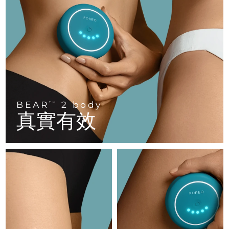
FAQ™ 101
FAQ™ 201
中國
LUNA™ 4 mini
面部提拉護理
預計送達日期
8/9/26
NEW
issa™ 4 smile
UFO™ 3 mini
Clinical anti-aging
LED mask
For young skin, T-zone
Premium anti-aging skincare
哥倫比亞
預計送達日期
8/13/26
Hybrid silicone sonic toothbrush
Red light therapy device for young skin
生髮
肌膚年輕化
克羅埃西亞
預計送達日期
8/9/26
FAQ™ 102
FAQ™ 202
LUNA™ 4 go
BEAR™ 設備
FAQ™ 301
FAQ™ 501
issa™ 4 baby
UFO™ 3 go
Advanced clinical anti-aging
LED mask
For travel or gym bag
All premium facelift devices
NEW
賽普勒斯
預計送達日期
8/10/26
LED hair strengthening scalp massager
Full-Spectrum Red Light Therapy
For ages 0-3
Portable red light therapy
捷克
預計送達日期
8/9/26
BEAR
2 body
FAQ™ 103
FAQ™ 211
TM
LUNA™護膚
保健品
真實有效
FAQ™ Scalp Serum
FAQ™ 502
issa™ Teeth Whitening Set
面膜
Luxurious clinical anti-aging set
Anti-aging neck & décolleté LED mask
Premium cleansers & balm
丹麥
預計送達日期
8/9/26
Scalp recovery probiotic serum
Full-Spectrum Red Light Therapy
Dual LED + sonic device & 18% PAP gel
Rejuvenation & hydration
專業治療
愛沙尼亞
預計送達日期
8/9/26
FAQ™ P1 Primer
FAQ™ 221
LUNA™ 設備
FAQ™護膚品
ISSA™ 設備
UFO™ 設備
Manuka honey primer
Anti-aging LED hand mask
芬蘭
FAQ™ Red Light Serum
預計送達日期
8/9/26
All facial cleansing devices
All FAQ™ skincare
All silicone sonic toothbrushes
All deep facial hydration devices
法國
預計送達日期
8/9/26
脫毛
身體護理
FAQ™護膚品
FAQ™護膚品
PEACH™ 2 Pro Max
BEAR™ 2 body
FAQ™產品
FAQ™ skincare
法屬玻里尼西亞
預計送達日期
8/13/26
All FAQ™ skincare
All FAQ™ skincare