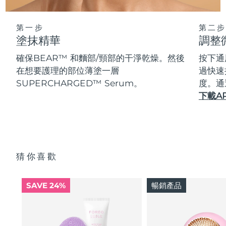
第一步
第二步
塗抹精華
調整
確保BEAR™ 和麵部/頸部的干淨乾燥。然後
按下通
在想要護理的部位薄塗一層
過快速
SUPERCHARGED™ Serum。
度。通
下載A
猜你喜歡
SAVE 24%
暢銷產品