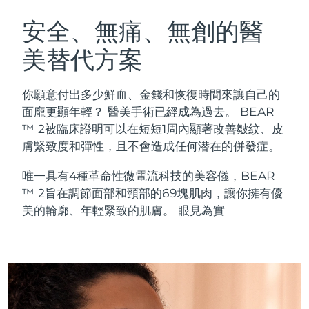
瑞典美膚護理
奧地利
預計送達日期
8/11/26
安全、無痛、無創的醫
美替代方案
巴林
預計送達日期
8/12/26
面部清潔
緊致提拉
比利時
預計送達日期
8/11/26
你願意付出多少鮮血、金錢和恢復時間來讓自己的
LUNA™ 4 套裝
BEAR™ 2 套裝
面龐更顯年輕？ 醫美手術已經成為過去。 BEAR
百慕達
預計送達日期
8/17/26
Anti-aging massage
Microcurrent toning
™ 2被臨床證明可以在短短1周內顯著改善皺紋、皮
膚緊致度和彈性，且不會造成任何潜在的併發症。
波士尼亞與赫塞哥維納
預計送達日期
8/14/26
補水保濕
口腔護理
唯一具有4種革命性微電流科技的美容儀，BEAR
LUNA™ 4 Plus
BEAR™ 2 go
汶萊
預計送達日期
8/16/26
UFO™ 3 套裝
issa™ 4
™ 2旨在調節面部和頸部的69塊肌肉，讓你擁有優
Massage, LED heating
Microcurrent toning on-the-go
FAQ™ 抗老護理
Deep facial hydration
Hybrid silicone sonic toothbrush
美的輪廓、年輕緊致的肌膚。 眼見為實
保加利亞
預計送達日期
8/11/26
NEW
LUNA™ 4 Men
BEAR™ 2 eyes & lips
加拿大
預計送達日期
8/15/26
UFO™ 3 LED
issa™ 4 plus
For men, anti-aging massage
Microcurrent line smoothing device
Near-infrared and red light therapy
Smart hybrid silicone sonic toothbrush
智利
預計送達日期
8/15/26
device
抗老
LED 護理