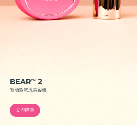
發貨國家
美國
預計送達日期
8/12/26
FAQ™ Dual LED Panel
英國
預計送達日期
8/11/26
熱門產品
西班牙
預計送達日期
8/11/26
澳洲
預計送達日期
8/14/26
法國
預計送達日期
8/11/26
BEAR
2
TM
特別優惠
暢銷產品
智能微電流美容儀
德國
預計送達日期
8/11/26
加拿大
預計送達日期
8/15/26
立即購買
紅光療法
澳洲
預計送達日期
8/14/26