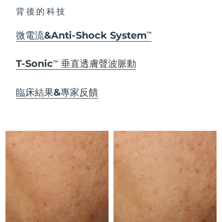
Advanced pore care essentials
以色列
預計送達日期
8/15/26
For healthy hair
18% PAP
背後的科技
護膚品
男士
義大利
預計送達日期
8/11/26
微電流&Anti-Shock System
TM
日本
預計送達日期
8/14/26
T-Sonic
垂直透膚聲波脈動
TM
澤西島
預計送達日期
8/16/26
全部購買
臨床結果&專家反饋
哈薩克
預計送達日期
8/13/26
FOREO APP
科威特
預計送達日期
8/11/26
關於我們
拉脫維亞
預計送達日期
8/11/26
黎巴嫩
預計送達日期
8/12/26
立陶宛
預計送達日期
8/11/26
盧森堡
預計送達日期
8/11/26