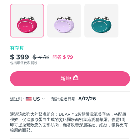
阿拉伯聯合大公國
預計送達日期
8/12/26
英國
預計送達日期
8/11/26
美國
預計送達日期
8/12/26
有存貨
$ 399
$ 478
節省
$ 79
烏茲別克
預計送達日期
8/16/26
包括增值稅和關稅
越南
預計送達日期
8/17/26
新增
8/12/26
US
运送到 :
預計送達日期:
通過這款強大的緊膚組合：BEAR™ 2智慧微電流美容儀，搭配超
強效、促進膠原蛋白生成的斐珞爾粉顏密集沁潤精華露。僅需1周
即可提拉緊致您的面部肌肉，顯著改善深層皺紋、細紋，獲得更有
輪廓的面部。