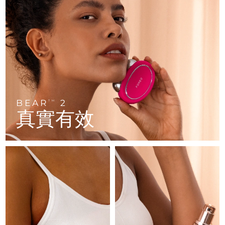
FAQ™ 101
FAQ™ 201
中國
LUNA™ 4 mini
面部提拉護理
預計送達日期
8/11/26
NEW
issa™ 4 smile
UFO™ 3 mini
Clinical anti-aging
LED mask
For young skin, T-zone
Premium anti-aging skincare
哥倫比亞
預計送達日期
8/15/26
Hybrid silicone sonic toothbrush
Red light therapy device for young skin
生髮
肌膚年輕化
克羅埃西亞
預計送達日期
8/11/26
FAQ™ 102
FAQ™ 202
LUNA™ 4 go
BEAR™ 設備
FAQ™ 301
FAQ™ 501
issa™ 4 baby
UFO™ 3 go
Advanced clinical anti-aging
LED mask
For travel or gym bag
All premium facelift devices
NEW
賽普勒斯
預計送達日期
8/12/26
LED hair strengthening scalp massager
Full-Spectrum Red Light Therapy
For ages 0-3
Portable red light therapy
捷克
預計送達日期
8/11/26
BEAR
2
FAQ™ 103
FAQ™ 211
TM
LUNA™護膚
保健品
真實有效
FAQ™ Scalp Serum
FAQ™ 502
issa™ Teeth Whitening Set
面膜
Luxurious clinical anti-aging set
Anti-aging neck & décolleté LED mask
Premium cleansers & balm
丹麥
預計送達日期
8/11/26
Scalp recovery probiotic serum
Full-Spectrum Red Light Therapy
Dual LED + sonic device & 18% PAP gel
Rejuvenation & hydration
專業治療
愛沙尼亞
預計送達日期
8/11/26
FAQ™ P1 Primer
FAQ™ 221
LUNA™ 設備
FAQ™護膚品
ISSA™ 設備
UFO™ 設備
Manuka honey primer
Anti-aging LED hand mask
芬蘭
FAQ™ Red Light Serum
預計送達日期
8/11/26
All facial cleansing devices
All FAQ™ skincare
All silicone sonic toothbrushes
All deep facial hydration devices
法國
預計送達日期
8/11/26
脫毛
身體護理
FAQ™護膚品
FAQ™護膚品
PEACH™ 2 Pro Max
BEAR™ 2 body
FAQ™產品
FAQ™ skincare
法屬玻里尼西亞
預計送達日期
8/15/26
All FAQ™ skincare
All FAQ™ skincare