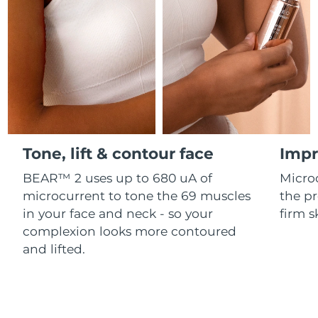
Professional IPL hair removal device
Microcurrent body toning
All hair treatments
All FAQ™ skincare
德國
預計送達日期
8/11/26
FAQ™產品
FAQ™產品
痘肌護理
眼部護理
直布羅陀
PEACH™ 2
LUNA™ 4 body
預計送達日期
8/15/26
FAQ™ products
All anti-aging treatments
All LED treatments
ESPADA™ 2 plus
BEAR™ 2 eyes & lips
IPL hair removal
Massaging body brush
All toning treatments
希臘
預計送達日期
8/11/26
Recurring acne LED therapy
Microcurrent line smoothing device
中國香港特別行政區
預計送達日期
8/12/26
PEACH™ 2 go
SUPERCHARGED™ serum
護發
毛孔護理
ESPADA™ 2
IRIS™ 2
Travel-friendly IPL hair removal
Firming body serum
Tone, lift & contour face
Impr
匈牙利
LUNA™ 4 hair
預計送達日期
8/11/26
KIWI™ derma
Acne treatment device
Rejuvenating eye massager
NEW
2-in-1 LED scalp massager
Diamond microdermabrasion .
BEAR™ 2 uses up to 680 uA of
Micro
冰島
預計送達日期
8/12/26
microcurrent to tone the 69 muscles
the pr
PEACH™ Cooling Prep Gel
ESPADA™ Blemish Solution
眼部護膚
in your face and neck - so your
firm s
牙齒美白
Cooling IPL hair removal gel
印尼
預計送達日期
8/9/26
FLIP™ play advanced
KIWI™
complexion looks more contoured
Concentrated acne gel
Advanced eye care treatment
issa™ Teeth Whitening Set
LED light hairbrush
Blackhead remover
and lifted.
愛爾蘭
預計送達日期
8/11/26
更多的
Dual LED + sonic device & 18% PAP gel
ESPADA™ 設備
眼部護理設備
曼島
預計送達日期
8/13/26
LUNA™ Dual-Peptide Scalp
KIWI™ 皮肤护理
All acne treatment devices
All revitalizing eye massagers
Serum
issa™ Teeth Whitening Gel