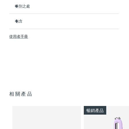
特別之處
临床证明可在1周内显著改善细纹和皱纹。
包含
臨床證明可在1周內顯著改善皮膚緊致度和彈性。
Advanced Microcurrent™, Lifting Microcurrent™,
BEAR™ 2
Tapping Microcurrent™, Sculpting Microcurrent™
使用者手冊
SUPERCHARGED™ Serum 2.0
配方採用創新的電解質複合物，可新增微電流傳輸。
透明支架
含有5種透明質酸、角鯊烷、維生素E、神經醯胺、氨基酸和泛
便攜袋
醇的滋養配方。
USB 充電線
快速操作指南
通用操作指南
2年質保 (西班牙、葡萄牙、瑞典：3年質保)
相關產品
暢銷產品