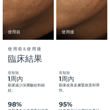
中國澳門特別行政區
預計送達日期
8/13/26
馬來西亞
預計送達日期
8/14/26
馬爾他
預計送達日期
8/11/26
使用前
使用後
墨西哥
預計送達日期
8/15/26
使用前&使用後
摩納哥
預計送達日期
8/12/26
臨床結果
荷蘭
預計送達日期
8/11/26
在短短
在短短
紐西蘭
預計送達日期
8/11/26
1周內
1周內
顯著减少深層皺紋和細
顯著改善皮膚緊致度和彈
挪威
預計送達日期
8/11/26
紋。
性。
阿曼
預計送達日期
8/14/26
98%
95%
菲律賓
預計送達日期
8/14/26