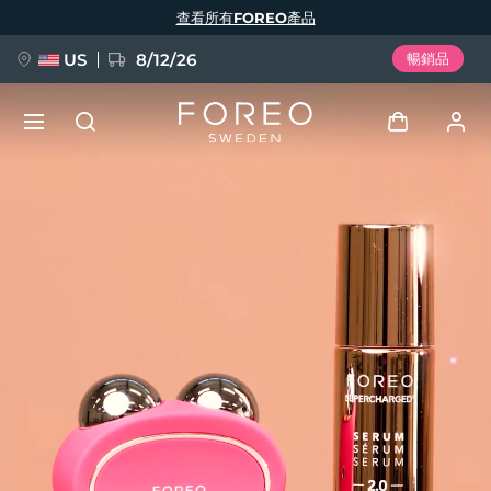
移
查看所有FOREO產品
至
主
內
容
US
8/12/26
暢銷品
新品
登入
語言
BREAKING NEWS
用戶信息
English
Deutsch
Español
我的設備
FAQ™ Pure Beauty-Tech Elixir
Français
Italiano
Português
我的訂單
Polski
Svenska
Русский
Türkçe
简体中文
繁體中文
我的地址
issa™ Teeth Whitening Set
我的訂閱