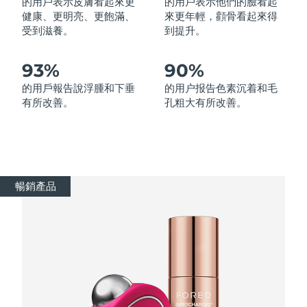
的用戶表示皮膚看起來更
的用戶表示他們的臉看起
健康、更明亮、更飽滿、
來更年輕，顴骨看起來得
受到滋養。
到提升。
波蘭
預計送達日期
8/12/26
葡萄牙
預計送達日期
8/11/26
93%
90%
的用戶報告說浮腫和下垂
的用户报告色素沉着和毛
波多黎各
預計送達日期
8/13/26
有所改善。
孔粗大有所改善。
卡達
預計送達日期
8/12/26
留尼旺
預計送達日期
8/16/26
暢銷產品
羅馬尼亞
預計送達日期
8/11/26
俄羅斯
預計送達日期
8/19/26
沙烏地阿拉伯
預計送達日期
8/12/26
新加坡
預計送達日期
8/13/26