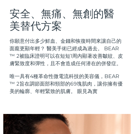
瑞典美膚護理
奧地利
預計送達日期
8/9/26
安全、無痛、無創的醫
美替代方案
巴林
預計送達日期
8/10/26
面部清潔
緊致提拉
比利時
預計送達日期
8/9/26
你願意付出多少鮮血、金錢和恢復時間來讓自己的
LUNA™ 4 套裝
BEAR™ 2 套裝
面龐更顯年輕？ 醫美手術已經成為過去。 BEAR
百慕達
預計送達日期
8/15/26
Anti-aging massage
Microcurrent toning
™ 2被臨床證明可以在短短1周內顯著改善皺紋、皮
膚緊致度和彈性，且不會造成任何潜在的併發症。
波士尼亞與赫塞哥維納
預計送達日期
8/12/26
補水保濕
口腔護理
唯一具有4種革命性微電流科技的美容儀，BEAR
LUNA™ 4 Plus
BEAR™ 2 go
汶萊
預計送達日期
8/14/26
UFO™ 3 套裝
issa™ 4
™ 2旨在調節面部和頸部的69塊肌肉，讓你擁有優
Massage, LED heating
Microcurrent toning on-the-go
FAQ™ 抗老護理
Deep facial hydration
Hybrid silicone sonic toothbrush
美的輪廓、年輕緊致的肌膚。 眼見為實
保加利亞
預計送達日期
8/9/26
NEW
LUNA™ 4 Men
BEAR™ 2 eyes & lips
加拿大
預計送達日期
8/13/26
UFO™ 3 LED
issa™ 4 plus
For men, anti-aging massage
Microcurrent line smoothing device
Near-infrared and red light therapy
Smart hybrid silicone sonic toothbrush
智利
預計送達日期
8/13/26
device
抗老
LED 護理