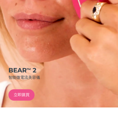
發貨國家
美國
預計送達日期
8/10/26
FAQ™ Dual LED Panel
英國
預計送達日期
8/9/26
熱門產品
西班牙
預計送達日期
8/9/26
澳洲
預計送達日期
8/12/26
法國
預計送達日期
8/9/26
BEAR
2
TM
特別優惠
暢銷產品
智能微電流美容儀
德國
預計送達日期
8/9/26
加拿大
預計送達日期
8/13/26
立即購買
紅光療法
澳洲
預計送達日期
8/12/26