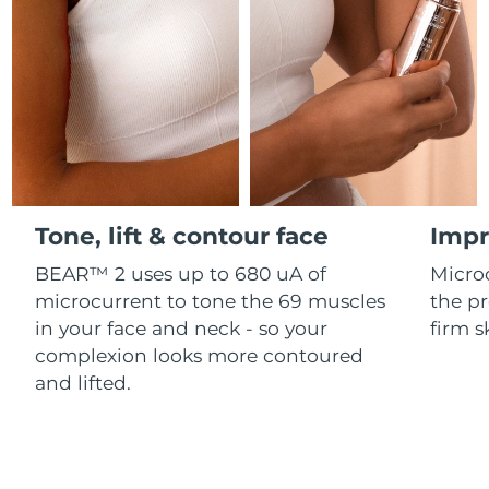
Professional IPL hair removal device
Microcurrent body toning
All hair treatments
All FAQ™ skincare
德國
預計送達日期
8/9/26
FAQ™產品
FAQ™產品
痘肌護理
眼部護理
直布羅陀
PEACH™ 2
LUNA™ 4 body
預計送達日期
8/13/26
FAQ™ products
All anti-aging treatments
All LED treatments
ESPADA™ 2 plus
BEAR™ 2 eyes & lips
IPL hair removal
Massaging body brush
All toning treatments
希臘
預計送達日期
8/9/26
Recurring acne LED therapy
Microcurrent line smoothing device
中國香港特別行政區
預計送達日期
8/10/26
PEACH™ 2 go
SUPERCHARGED™ serum
護發
毛孔護理
ESPADA™ 2
IRIS™ 2
Travel-friendly IPL hair removal
Firming body serum
Tone, lift & contour face
Impr
匈牙利
LUNA™ 4 hair
預計送達日期
8/9/26
KIWI™ derma
Acne treatment device
Rejuvenating eye massager
NEW
2-in-1 LED scalp massager
Diamond microdermabrasion .
BEAR™ 2 uses up to 680 uA of
Micro
冰島
預計送達日期
8/10/26
microcurrent to tone the 69 muscles
the pr
PEACH™ Cooling Prep Gel
ESPADA™ Blemish Solution
眼部護膚
in your face and neck - so your
firm s
牙齒美白
Cooling IPL hair removal gel
印尼
預計送達日期
8/7/26
FLIP™ play advanced
KIWI™
complexion looks more contoured
Concentrated acne gel
Advanced eye care treatment
issa™ Teeth Whitening Set
LED light hairbrush
Blackhead remover
and lifted.
愛爾蘭
預計送達日期
8/9/26
更多的
Dual LED + sonic device & 18% PAP gel
ESPADA™ 設備
眼部護理設備
曼島
預計送達日期
8/11/26
LUNA™ Dual-Peptide Scalp
KIWI™ 皮肤护理
All acne treatment devices
All revitalizing eye massagers
Serum
issa™ Teeth Whitening Gel