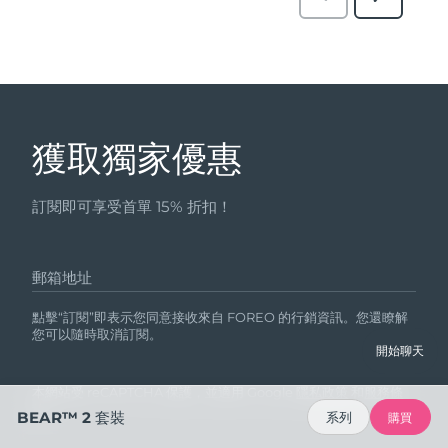
獲取獨家優惠
訂閱即可享受首單 15% 折扣！
郵箱地址
點擊“訂閱”即表示您同意接收來自 FOREO 的行銷資訊。您還瞭解
您可以隨時取消訂閱。
開始聊天
本網站受 reCAPTCHA 保護，並適用 Google
隱私政策
和
服務條
款
。
BEAR™ 2 套裝
系列
購買