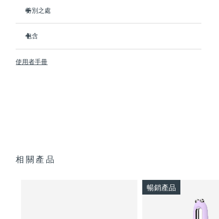
特別之處
临床证明可在1周内显著改善细纹和皱纹。
包含
臨床證明可在1周內顯著改善皮膚緊致度和彈性。
Advanced Microcurrent™, Lifting Microcurrent™,
BEAR™ 2
Tapping Microcurrent™, Sculpting Microcurrent™
使用者手冊
SUPERCHARGED™ Serum 2.0
配方採用創新的電解質複合物，可新增微電流傳輸。
透明支架
含有5種透明質酸、角鯊烷、維生素E、神經醯胺、氨基酸和泛
便攜袋
醇的滋養配方。
USB 充電線
快速操作指南
通用操作指南
2年質保 (西班牙、葡萄牙、瑞典：3年質保)
相關產品
暢銷產品