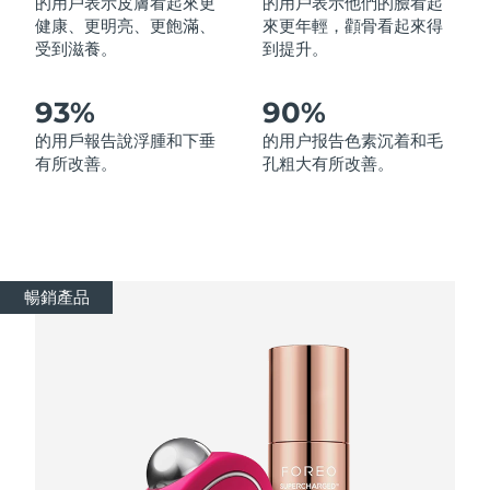
的用戶表示皮膚看起來更
的用戶表示他們的臉看起
健康、更明亮、更飽滿、
來更年輕，顴骨看起來得
受到滋養。
到提升。
波蘭
預計送達日期
8/10/26
葡萄牙
預計送達日期
8/9/26
93%
90%
的用戶報告說浮腫和下垂
的用户报告色素沉着和毛
波多黎各
預計送達日期
8/11/26
有所改善。
孔粗大有所改善。
卡達
預計送達日期
8/10/26
留尼旺
預計送達日期
8/14/26
暢銷產品
羅馬尼亞
預計送達日期
8/9/26
俄羅斯
預計送達日期
8/17/26
沙烏地阿拉伯
預計送達日期
8/10/26
新加坡
預計送達日期
8/11/26