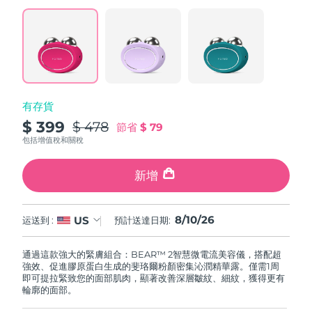
阿拉伯聯合大公國
預計送達日期
8/10/26
英國
預計送達日期
8/9/26
美國
預計送達日期
8/10/26
有存貨
$ 399
$ 478
節省
$ 79
烏茲別克
預計送達日期
8/14/26
包括增值稅和關稅
越南
預計送達日期
8/15/26
新增
8/10/26
US
运送到 :
預計送達日期:
通過這款強大的緊膚組合：BEAR™ 2智慧微電流美容儀，搭配超
強效、促進膠原蛋白生成的斐珞爾粉顏密集沁潤精華露。僅需1周
即可提拉緊致您的面部肌肉，顯著改善深層皺紋、細紋，獲得更有
輪廓的面部。