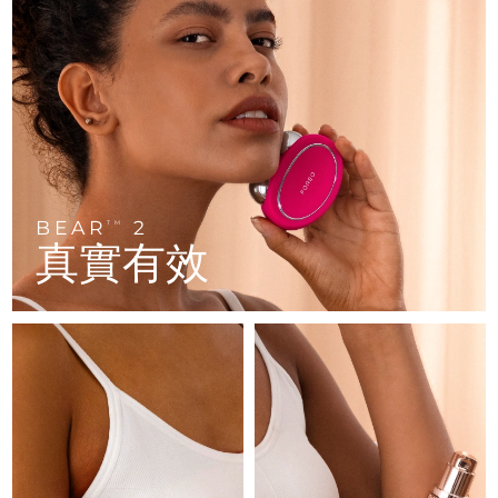
FAQ™ 101
FAQ™ 201
中國
LUNA™ 4 mini
面部提拉護理
預計送達日期
8/9/26
NEW
issa™ 4 smile
UFO™ 3 mini
Clinical anti-aging
LED mask
For young skin, T-zone
Premium anti-aging skincare
哥倫比亞
預計送達日期
8/13/26
Hybrid silicone sonic toothbrush
Red light therapy device for young skin
生髮
肌膚年輕化
克羅埃西亞
預計送達日期
8/9/26
FAQ™ 102
FAQ™ 202
LUNA™ 4 go
BEAR™ 設備
FAQ™ 301
FAQ™ 501
issa™ 4 baby
UFO™ 3 go
Advanced clinical anti-aging
LED mask
For travel or gym bag
All premium facelift devices
NEW
賽普勒斯
預計送達日期
8/10/26
LED hair strengthening scalp massager
Full-Spectrum Red Light Therapy
For ages 0-3
Portable red light therapy
捷克
預計送達日期
8/9/26
BEAR
2
FAQ™ 103
FAQ™ 211
TM
LUNA™護膚
保健品
真實有效
FAQ™ Scalp Serum
FAQ™ 502
issa™ Teeth Whitening Set
面膜
Luxurious clinical anti-aging set
Anti-aging neck & décolleté LED mask
Premium cleansers & balm
丹麥
預計送達日期
8/9/26
Scalp recovery probiotic serum
Full-Spectrum Red Light Therapy
Dual LED + sonic device & 18% PAP gel
Rejuvenation & hydration
專業治療
愛沙尼亞
預計送達日期
8/9/26
FAQ™ P1 Primer
FAQ™ 221
LUNA™ 設備
FAQ™護膚品
ISSA™ 設備
UFO™ 設備
Manuka honey primer
Anti-aging LED hand mask
芬蘭
FAQ™ Red Light Serum
預計送達日期
8/9/26
All facial cleansing devices
All FAQ™ skincare
All silicone sonic toothbrushes
All deep facial hydration devices
法國
預計送達日期
8/9/26
脫毛
身體護理
FAQ™護膚品
FAQ™護膚品
PEACH™ 2 Pro Max
BEAR™ 2 body
FAQ™產品
FAQ™ skincare
法屬玻里尼西亞
預計送達日期
8/13/26
All FAQ™ skincare
All FAQ™ skincare