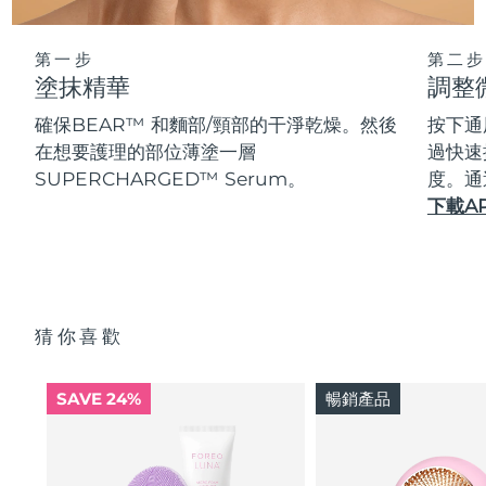
第一步
第二步
塗抹精華
調整
確保BEAR™ 和麵部/頸部的干淨乾燥。然後
按下通
在想要護理的部位薄塗一層
過快速
SUPERCHARGED™ Serum。
度。通
下載A
猜你喜歡
SAVE 24%
暢銷產品