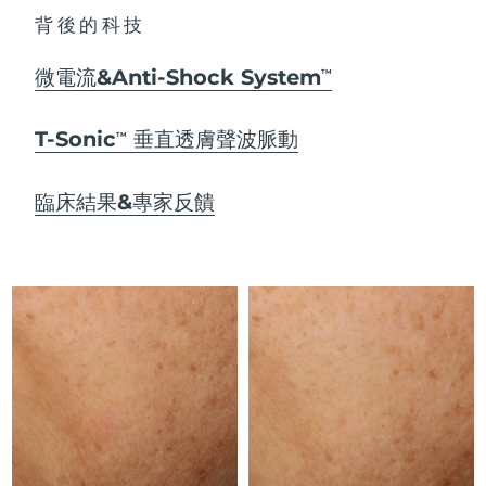
Advanced pore care essentials
以色列
預計送達日期
8/13/26
For healthy hair
18% PAP
背後的科技
護膚品
男士
義大利
預計送達日期
8/9/26
微電流&Anti-Shock System
TM
日本
預計送達日期
8/12/26
T-Sonic
垂直透膚聲波脈動
TM
澤西島
預計送達日期
8/14/26
全部購買
臨床結果&專家反饋
哈薩克
預計送達日期
8/11/26
FOREO APP
科威特
預計送達日期
8/9/26
關於我們
拉脫維亞
預計送達日期
8/9/26
黎巴嫩
預計送達日期
8/10/26
立陶宛
預計送達日期
8/9/26
盧森堡
預計送達日期
8/9/26