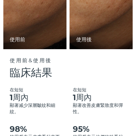
中國澳門特別行政區
預計送達日期
8/11/26
馬來西亞
預計送達日期
8/12/26
馬爾他
預計送達日期
8/9/26
使用前
使用後
墨西哥
預計送達日期
8/13/26
使用前&使用後
摩納哥
預計送達日期
8/10/26
臨床結果
荷蘭
預計送達日期
8/9/26
在短短
在短短
紐西蘭
預計送達日期
8/9/26
1周內
1周內
顯著减少深層皺紋和細
顯著改善皮膚緊致度和彈
挪威
預計送達日期
8/9/26
紋。
性。
阿曼
預計送達日期
8/12/26
98%
95%
菲律賓
預計送達日期
8/12/26