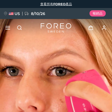
移
查看所有FOREO產品
至
主
內
容
US
8/10/26
暢銷品
新品
登入
語言
BREAKING NEWS
用戶信息
English
Deutsch
Español
我的設備
FAQ™ Pure Beauty-Tech Elixir
Français
Italiano
Português
我的訂單
Polski
Svenska
Русский
Türkçe
简体中文
繁體中文
我的地址
issa™ Teeth Whitening Set
我的訂閱