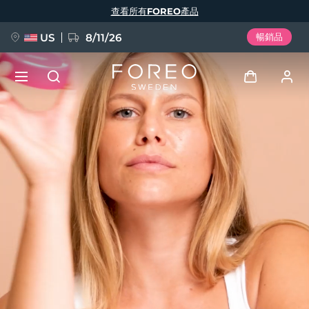
移
查看所有FOREO產品
至
主
內
容
US
8/11/26
暢銷品
新品
登入
語言
BREAKING NEWS
用戶信息
English
Deutsch
Español
我的設備
FAQ™ Pure Beauty-Tech Elixir
Français
Italiano
Português
我的訂單
Polski
Svenska
Русский
Türkçe
简体中文
繁體中文
我的地址
issa™ Teeth Whitening Set
我的訂閱