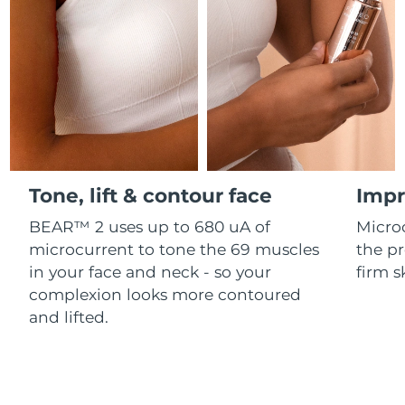
Professional IPL hair removal device
Microcurrent body toning
All hair treatments
All FAQ™ skincare
德國
預計送達日期
8/10/26
FAQ™產品
FAQ™產品
痘肌護理
眼部護理
直布羅陀
PEACH™ 2
LUNA™ 4 body
預計送達日期
8/14/26
FAQ™ products
All anti-aging treatments
All LED treatments
ESPADA™ 2 plus
BEAR™ 2 eyes & lips
IPL hair removal
Massaging body brush
All toning treatments
希臘
預計送達日期
8/10/26
Recurring acne LED therapy
Microcurrent line smoothing device
中國香港特別行政區
預計送達日期
8/11/26
PEACH™ 2 go
SUPERCHARGED™ serum
護發
毛孔護理
ESPADA™ 2
IRIS™ 2
Travel-friendly IPL hair removal
Firming body serum
Tone, lift & contour face
Impr
匈牙利
LUNA™ 4 hair
預計送達日期
8/10/26
KIWI™ derma
Acne treatment device
Rejuvenating eye massager
NEW
2-in-1 LED scalp massager
Diamond microdermabrasion .
BEAR™ 2 uses up to 680 uA of
Micro
冰島
預計送達日期
8/11/26
microcurrent to tone the 69 muscles
the pr
PEACH™ Cooling Prep Gel
ESPADA™ Blemish Solution
眼部護膚
in your face and neck - so your
firm s
牙齒美白
Cooling IPL hair removal gel
印尼
預計送達日期
8/8/26
FLIP™ play advanced
KIWI™
complexion looks more contoured
Concentrated acne gel
Advanced eye care treatment
issa™ Teeth Whitening Set
LED light hairbrush
Blackhead remover
and lifted.
愛爾蘭
預計送達日期
8/10/26
更多的
Dual LED + sonic device & 18% PAP gel
ESPADA™ 設備
眼部護理設備
曼島
預計送達日期
8/12/26
LUNA™ Dual-Peptide Scalp
KIWI™ 皮肤护理
All acne treatment devices
All revitalizing eye massagers
Serum
issa™ Teeth Whitening Gel