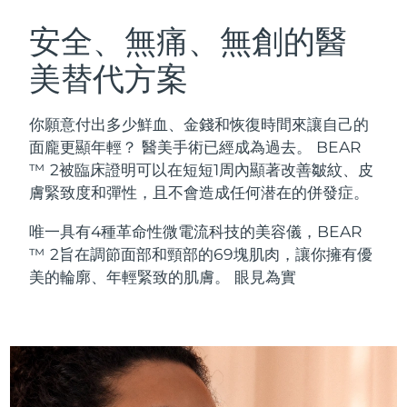
瑞典美膚護理
奧地利
預計送達日期
8/10/26
安全、無痛、無創的醫
美替代方案
巴林
預計送達日期
8/11/26
面部清潔
緊致提拉
比利時
預計送達日期
8/10/26
你願意付出多少鮮血、金錢和恢復時間來讓自己的
LUNA™ 4 套裝
BEAR™ 2 套裝
面龐更顯年輕？ 醫美手術已經成為過去。 BEAR
百慕達
預計送達日期
8/16/26
Anti-aging massage
Microcurrent toning
™ 2被臨床證明可以在短短1周內顯著改善皺紋、皮
膚緊致度和彈性，且不會造成任何潜在的併發症。
波士尼亞與赫塞哥維納
預計送達日期
8/13/26
補水保濕
口腔護理
唯一具有4種革命性微電流科技的美容儀，BEAR
LUNA™ 4 Plus
BEAR™ 2 go
汶萊
預計送達日期
8/15/26
UFO™ 3 套裝
issa™ 4
™ 2旨在調節面部和頸部的69塊肌肉，讓你擁有優
Massage, LED heating
Microcurrent toning on-the-go
FAQ™ 抗老護理
Deep facial hydration
Hybrid silicone sonic toothbrush
美的輪廓、年輕緊致的肌膚。 眼見為實
保加利亞
預計送達日期
8/10/26
NEW
LUNA™ 4 Men
BEAR™ 2 eyes & lips
加拿大
預計送達日期
8/14/26
UFO™ 3 LED
issa™ 4 plus
For men, anti-aging massage
Microcurrent line smoothing device
Near-infrared and red light therapy
Smart hybrid silicone sonic toothbrush
智利
預計送達日期
8/14/26
device
抗老
LED 護理