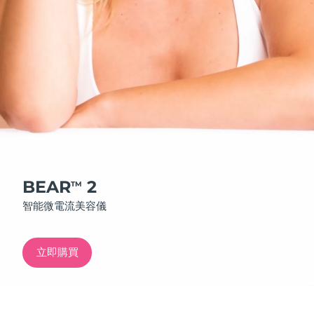
發貨國家
美國
預計送達日期
8/11/26
FAQ™ Dual LED Panel
英國
預計送達日期
8/10/26
熱門產品
西班牙
預計送達日期
8/10/26
澳洲
預計送達日期
8/13/26
法國
預計送達日期
8/10/26
BEAR
2
TM
特別優惠
暢銷產品
智能微電流美容儀
德國
預計送達日期
8/10/26
加拿大
預計送達日期
8/14/26
立即購買
紅光療法
澳洲
預計送達日期
8/13/26