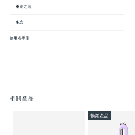
特別之處
临床证明可在1周内显著改善细纹和皱纹。
包含
臨床證明可在1周內顯著改善皮膚緊致度和彈性。
Advanced Microcurrent™, Lifting Microcurrent™,
BEAR™ 2
Tapping Microcurrent™, Sculpting Microcurrent™
使用者手冊
SUPERCHARGED™ Serum 2.0
配方採用創新的電解質複合物，可新增微電流傳輸。
透明支架
含有5種透明質酸、角鯊烷、維生素E、神經醯胺、氨基酸和泛
便攜袋
醇的滋養配方。
USB 充電線
快速操作指南
通用操作指南
2年質保 (西班牙、葡萄牙、瑞典：3年質保)
相關產品
暢銷產品