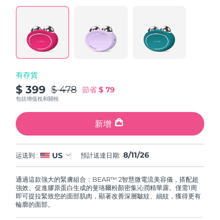
阿拉伯聯合大公國
預計送達日期
8/11/26
英國
預計送達日期
8/10/26
美國
預計送達日期
8/11/26
有存貨
$ 399
$ 478
節省
$ 79
烏茲別克
預計送達日期
8/15/26
包括增值稅和關稅
越南
預計送達日期
8/16/26
新增
8/11/26
US
运送到 :
預計送達日期:
通過這款強大的緊膚組合：BEAR™ 2智慧微電流美容儀，搭配超
強效、促進膠原蛋白生成的斐珞爾粉顏密集沁潤精華露。僅需1周
即可提拉緊致您的面部肌肉，顯著改善深層皺紋、細紋，獲得更有
輪廓的面部。