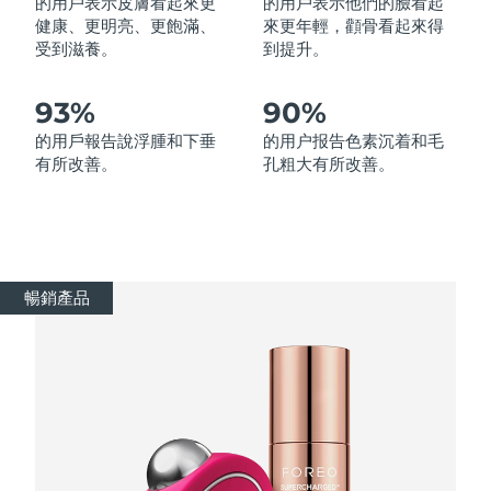
的用戶表示皮膚看起來更
的用戶表示他們的臉看起
健康、更明亮、更飽滿、
來更年輕，顴骨看起來得
受到滋養。
到提升。
波蘭
預計送達日期
8/11/26
葡萄牙
預計送達日期
8/10/26
93%
90%
的用戶報告說浮腫和下垂
的用户报告色素沉着和毛
波多黎各
預計送達日期
8/12/26
有所改善。
孔粗大有所改善。
卡達
預計送達日期
8/11/26
留尼旺
預計送達日期
8/15/26
暢銷產品
羅馬尼亞
預計送達日期
8/10/26
俄羅斯
預計送達日期
8/18/26
沙烏地阿拉伯
預計送達日期
8/11/26
新加坡
預計送達日期
8/12/26