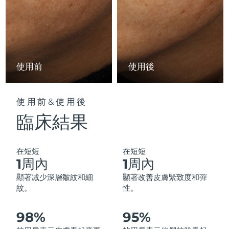
中國澳門特別行政區
預計送達日期
8/12/26
馬來西亞
預計送達日期
8/13/26
馬爾他
預計送達日期
8/10/26
使用前
使用後
墨西哥
預計送達日期
8/14/26
使用前&使用後
摩納哥
預計送達日期
8/11/26
臨床結果
荷蘭
預計送達日期
8/10/26
在短短
在短短
紐西蘭
預計送達日期
8/10/26
1周內
1周內
顯著减少深層皺紋和細
顯著改善皮膚緊致度和彈
挪威
預計送達日期
8/10/26
紋。
性。
阿曼
預計送達日期
8/13/26
98%
95%
菲律賓
預計送達日期
8/13/26