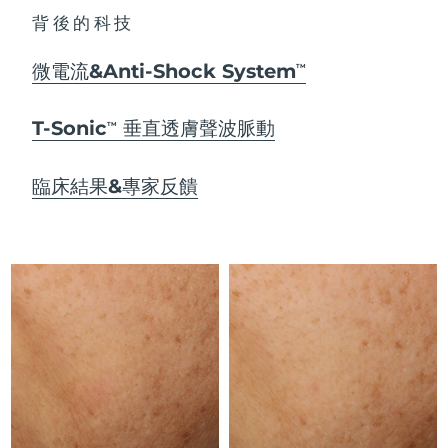
Advanced pore care essentials
以色列
預計送達日期
8/14/26
For healthy hair
18% PAP
背後的科技
護膚品
男士
義大利
預計送達日期
8/10/26
微電流&Anti-Shock System
TM
日本
預計送達日期
8/13/26
T-Sonic
垂直透膚聲波脈動
TM
澤西島
預計送達日期
8/15/26
全部購買
臨床結果&專家反饋
哈薩克
預計送達日期
8/12/26
FOREO APP
科威特
預計送達日期
8/10/26
關於我們
拉脫維亞
預計送達日期
8/10/26
黎巴嫩
預計送達日期
8/11/26
立陶宛
預計送達日期
8/10/26
盧森堡
預計送達日期
8/10/26