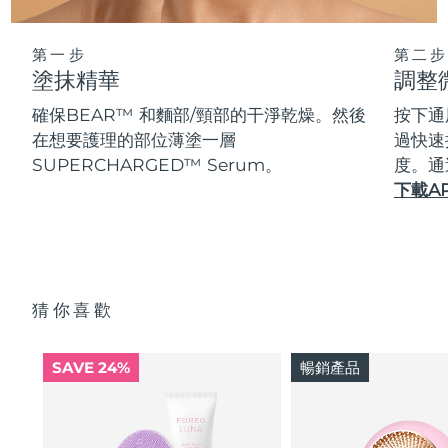
第一步
第二步
塗抹精華
調整
確保BEAR™ 和麵部/頸部的干淨乾燥。然後
按下通
在想要護理的部位薄塗一層
過快速
SUPERCHARGED™ Serum。
度。通
下載A
猜你喜歡
SAVE 24%
暢銷產品