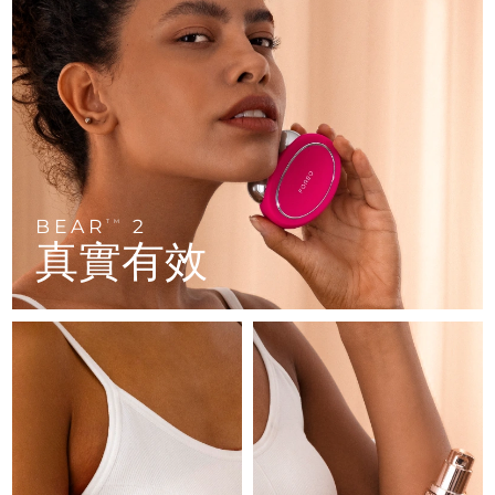
FAQ™ 101
FAQ™ 201
中國
LUNA™ 4 mini
面部提拉護理
預計送達日期
8/10/26
NEW
issa™ 4 smile
UFO™ 3 mini
Clinical anti-aging
LED mask
For young skin, T-zone
Premium anti-aging skincare
哥倫比亞
預計送達日期
8/14/26
Hybrid silicone sonic toothbrush
Red light therapy device for young skin
生髮
肌膚年輕化
克羅埃西亞
預計送達日期
8/10/26
FAQ™ 102
FAQ™ 202
LUNA™ 4 go
BEAR™ 設備
FAQ™ 301
FAQ™ 501
issa™ 4 baby
UFO™ 3 go
Advanced clinical anti-aging
LED mask
For travel or gym bag
All premium facelift devices
NEW
賽普勒斯
預計送達日期
8/11/26
LED hair strengthening scalp massager
Full-Spectrum Red Light Therapy
For ages 0-3
Portable red light therapy
捷克
預計送達日期
8/10/26
BEAR
2
FAQ™ 103
FAQ™ 211
TM
LUNA™護膚
保健品
真實有效
FAQ™ Scalp Serum
FAQ™ 502
issa™ Teeth Whitening Set
面膜
Luxurious clinical anti-aging set
Anti-aging neck & décolleté LED mask
Premium cleansers & balm
丹麥
預計送達日期
8/10/26
Scalp recovery probiotic serum
Full-Spectrum Red Light Therapy
Dual LED + sonic device & 18% PAP gel
Rejuvenation & hydration
專業治療
愛沙尼亞
預計送達日期
8/10/26
FAQ™ P1 Primer
FAQ™ 221
LUNA™ 設備
FAQ™護膚品
ISSA™ 設備
UFO™ 設備
Manuka honey primer
Anti-aging LED hand mask
芬蘭
FAQ™ Red Light Serum
預計送達日期
8/10/26
All facial cleansing devices
All FAQ™ skincare
All silicone sonic toothbrushes
All deep facial hydration devices
法國
預計送達日期
8/10/26
脫毛
身體護理
FAQ™護膚品
FAQ™護膚品
PEACH™ 2 Pro Max
BEAR™ 2 body
FAQ™產品
FAQ™ skincare
法屬玻里尼西亞
預計送達日期
8/14/26
All FAQ™ skincare
All FAQ™ skincare