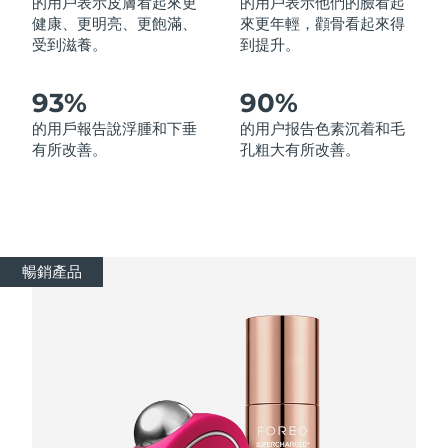
的用戶表示皮膚看起來更
的用戶表示他們的臉看起
健康、更明亮、更飽滿、
來更年輕，顴骨看起來得
受到滋養。
到提升。
波蘭
預計送達日期
8/10/26
葡萄牙
預計送達日期
8/9/26
93%
90%
的用戶報告說浮腫和下垂
的用户报告色素沉着和毛
波多黎各
預計送達日期
8/11/26
有所改善。
孔粗大有所改善。
卡達
預計送達日期
8/10/26
留尼旺
預計送達日期
8/14/26
暢銷產品
羅馬尼亞
預計送達日期
8/9/26
俄羅斯
預計送達日期
8/17/26
沙烏地阿拉伯
預計送達日期
8/10/26
新加坡
預計送達日期
8/11/26