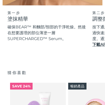
第一步
第二步
塗抹精華
調整
確保BEAR™ 和麵部/頸部的干淨乾燥。然後
按下通
在想要護理的部位薄塗一層
過快速
SUPERCHARGED™ Serum。
度。通
下載A
猜你喜歡
SAVE 24%
暢銷產品