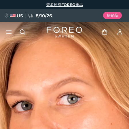
移
查看所有FOREO產品
至
主
內
容
US
8/10/26
暢銷品
新品
登入
語言
BREAKING NEWS
用戶信息
English
Deutsch
Español
我的設備
FAQ™ Pure Beauty-Tech Elixir
Français
Italiano
Português
我的訂單
Polski
Svenska
Русский
Türkçe
简体中文
繁體中文
我的地址
issa™ Teeth Whitening Set
我的訂閱