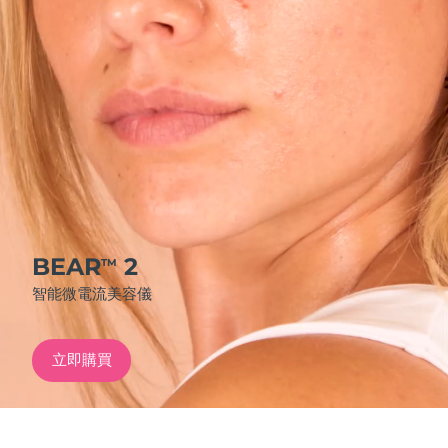
發貨國家
美國
預計送達日期
8/10/26
FAQ™ Dual LED Panel
英國
預計送達日期
8/9/26
熱門產品
西班牙
預計送達日期
8/9/26
澳洲
預計送達日期
8/12/26
法國
預計送達日期
8/9/26
BEAR
2
TM
特別優惠
暢銷產品
智能微電流美容儀
德國
預計送達日期
8/9/26
加拿大
預計送達日期
8/13/26
立即購買
紅光療法
澳洲
預計送達日期
8/12/26