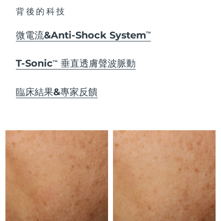
Advanced pore care essentials
以色列
預計送達日期
8/13/26
For healthy hair
18% PAP
背後的科技
護膚品
男士
義大利
預計送達日期
8/9/26
微電流&Anti-Shock System
TM
日本
預計送達日期
8/12/26
T-Sonic
垂直透膚聲波脈動
TM
澤西島
預計送達日期
8/14/26
全部購買
臨床結果&專家反饋
哈薩克
預計送達日期
8/11/26
FOREO APP
科威特
預計送達日期
8/9/26
關於我們
拉脫維亞
預計送達日期
8/9/26
黎巴嫩
預計送達日期
8/10/26
立陶宛
預計送達日期
8/9/26
盧森堡
預計送達日期
8/9/26