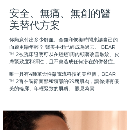
瑞典美膚護理
奧地利
預計送達日期
8/9/26
安全、無痛、無創的醫
美替代方案
巴林
預計送達日期
8/10/26
面部清潔
緊致提拉
比利時
預計送達日期
8/9/26
你願意付出多少鮮血、金錢和恢復時間來讓自己的
LUNA™ 4 套裝
BEAR™ 2 套裝
面龐更顯年輕？ 醫美手術已經成為過去。 BEAR
百慕達
預計送達日期
8/15/26
Anti-aging massage
Microcurrent toning
™ 2被臨床證明可以在短短1周內顯著改善皺紋、皮
膚緊致度和彈性，且不會造成任何潜在的併發症。
波士尼亞與赫塞哥維納
預計送達日期
8/12/26
補水保濕
口腔護理
唯一具有4種革命性微電流科技的美容儀，BEAR
LUNA™ 4 Plus
BEAR™ 2 go
汶萊
預計送達日期
8/14/26
UFO™ 3 套裝
issa™ 4
™ 2旨在調節面部和頸部的69塊肌肉，讓你擁有優
Massage, LED heating
Microcurrent toning on-the-go
FAQ™ 抗老護理
Deep facial hydration
Hybrid silicone sonic toothbrush
美的輪廓、年輕緊致的肌膚。 眼見為實
保加利亞
預計送達日期
8/9/26
NEW
LUNA™ 4 Men
BEAR™ 2 eyes & lips
加拿大
預計送達日期
8/13/26
UFO™ 3 LED
issa™ 4 plus
For men, anti-aging massage
Microcurrent line smoothing device
Near-infrared and red light therapy
Smart hybrid silicone sonic toothbrush
智利
預計送達日期
8/13/26
device
抗老
LED 護理