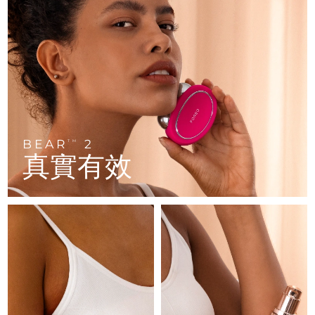
FAQ™ 101
FAQ™ 201
中國
LUNA™ 4 mini
面部提拉護理
預計送達日期
8/9/26
NEW
issa™ 4 smile
UFO™ 3 mini
Clinical anti-aging
LED mask
For young skin, T-zone
Premium anti-aging skincare
哥倫比亞
預計送達日期
8/13/26
Hybrid silicone sonic toothbrush
Red light therapy device for young skin
生髮
肌膚年輕化
克羅埃西亞
預計送達日期
8/9/26
FAQ™ 102
FAQ™ 202
LUNA™ 4 go
BEAR™ 設備
FAQ™ 301
FAQ™ 501
issa™ 4 baby
UFO™ 3 go
Advanced clinical anti-aging
LED mask
For travel or gym bag
All premium facelift devices
NEW
賽普勒斯
預計送達日期
8/10/26
LED hair strengthening scalp massager
Full-Spectrum Red Light Therapy
For ages 0-3
Portable red light therapy
捷克
預計送達日期
8/9/26
BEAR
2
FAQ™ 103
FAQ™ 211
TM
LUNA™護膚
保健品
真實有效
FAQ™ Scalp Serum
FAQ™ 502
issa™ Teeth Whitening Set
面膜
Luxurious clinical anti-aging set
Anti-aging neck & décolleté LED mask
Premium cleansers & balm
丹麥
預計送達日期
8/9/26
Scalp recovery probiotic serum
Full-Spectrum Red Light Therapy
Dual LED + sonic device & 18% PAP gel
Rejuvenation & hydration
專業治療
愛沙尼亞
預計送達日期
8/9/26
FAQ™ P1 Primer
FAQ™ 221
LUNA™ 設備
FAQ™護膚品
ISSA™ 設備
UFO™ 設備
Manuka honey primer
Anti-aging LED hand mask
芬蘭
FAQ™ Red Light Serum
預計送達日期
8/9/26
All facial cleansing devices
All FAQ™ skincare
All silicone sonic toothbrushes
All deep facial hydration devices
法國
預計送達日期
8/9/26
脫毛
身體護理
FAQ™護膚品
FAQ™護膚品
PEACH™ 2 Pro Max
BEAR™ 2 body
FAQ™產品
FAQ™ skincare
法屬玻里尼西亞
預計送達日期
8/13/26
All FAQ™ skincare
All FAQ™ skincare