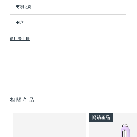
特別之處
临床证明可在1周内显著改善细纹和皱纹。
包含
臨床證明可在1周內顯著改善皮膚緊致度和彈性。
Advanced Microcurrent™, Lifting Microcurrent™,
BEAR™ 2
Tapping Microcurrent™, Sculpting Microcurrent™
使用者手冊
SUPERCHARGED™ Serum 2.0
配方採用創新的電解質複合物，可新增微電流傳輸。
透明支架
含有5種透明質酸、角鯊烷、維生素E、神經醯胺、氨基酸和泛
便攜袋
醇的滋養配方。
USB 充電線
快速操作指南
通用操作指南
2年質保 (西班牙、葡萄牙、瑞典：3年質保)
相關產品
暢銷產品