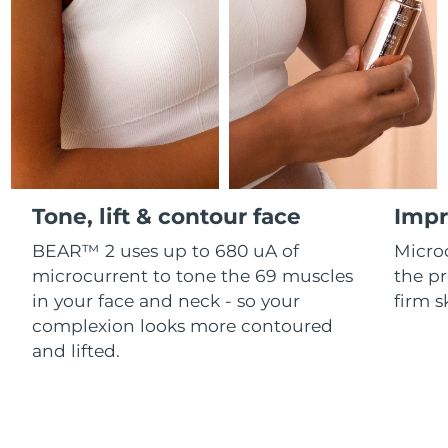
Professional IPL hair removal device
Microcurrent body toning
All hair treatments
All FAQ™ skincare
德國
預計送達日期
8/9/26
FAQ™產品
FAQ™產品
痘肌護理
眼部護理
直布羅陀
PEACH™ 2
LUNA™ 4 body
預計送達日期
8/13/26
FAQ™ products
All anti-aging treatments
All LED treatments
ESPADA™ 2 plus
BEAR™ 2 eyes & lips
IPL hair removal
Massaging body brush
All toning treatments
希臘
預計送達日期
8/9/26
Recurring acne LED therapy
Microcurrent line smoothing device
中國香港特別行政區
預計送達日期
8/10/26
PEACH™ 2 go
SUPERCHARGED™ serum
護發
毛孔護理
ESPADA™ 2
IRIS™ 2
Travel-friendly IPL hair removal
Firming body serum
Tone, lift & contour face
Impr
匈牙利
LUNA™ 4 hair
預計送達日期
8/9/26
KIWI™ derma
Acne treatment device
Rejuvenating eye massager
NEW
2-in-1 LED scalp massager
Diamond microdermabrasion .
BEAR™ 2 uses up to 680 uA of
Micro
冰島
預計送達日期
8/10/26
microcurrent to tone the 69 muscles
the pr
PEACH™ Cooling Prep Gel
ESPADA™ Blemish Solution
眼部護膚
in your face and neck - so your
firm s
牙齒美白
Cooling IPL hair removal gel
印尼
預計送達日期
8/7/26
FLIP™ play advanced
KIWI™
complexion looks more contoured
Concentrated acne gel
Advanced eye care treatment
issa™ Teeth Whitening Set
LED light hairbrush
Blackhead remover
and lifted.
愛爾蘭
預計送達日期
8/9/26
更多的
Dual LED + sonic device & 18% PAP gel
ESPADA™ 設備
眼部護理設備
曼島
預計送達日期
8/11/26
LUNA™ Dual-Peptide Scalp
KIWI™ 皮肤护理
All acne treatment devices
All revitalizing eye massagers
Serum
issa™ Teeth Whitening Gel