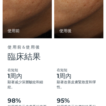
中國澳門特別行政區
預計送達日期
8/11/26
馬來西亞
預計送達日期
8/12/26
馬爾他
預計送達日期
8/9/26
使用前
使用後
墨西哥
預計送達日期
8/13/26
使用前&使用後
摩納哥
預計送達日期
8/10/26
臨床結果
荷蘭
預計送達日期
8/9/26
在短短
在短短
紐西蘭
預計送達日期
8/9/26
1周內
1周內
顯著减少深層皺紋和細
顯著改善皮膚緊致度和彈
挪威
預計送達日期
8/9/26
紋。
性。
阿曼
預計送達日期
8/12/26
98%
95%
菲律賓
預計送達日期
8/12/26