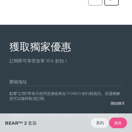
獲取獨家優惠
訂閱即可享受首單 15% 折扣！
郵箱地址
點擊“訂閱”即表示您同意接收來自 FOREO 的行銷資訊。您還瞭解
您可以隨時取消訂閱。
開始聊天
本網站受 reCAPTCHA 保護，並適用 Google
隱私政策
和
服務條
款
。
BEAR™ 2 套裝
系列
購買