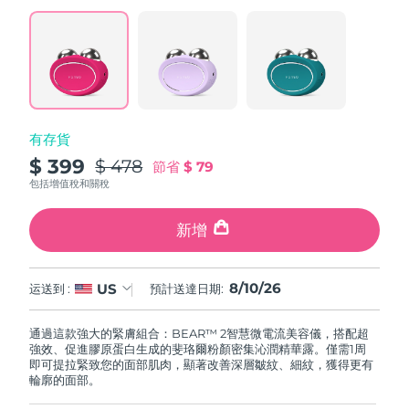
阿拉伯聯合大公國
預計送達日期
8/10/26
英國
預計送達日期
8/9/26
美國
預計送達日期
8/10/26
有存貨
$ 399
$ 478
節省
$ 79
烏茲別克
預計送達日期
8/14/26
包括增值稅和關稅
越南
預計送達日期
8/15/26
新增
8/10/26
US
运送到 :
預計送達日期:
通過這款強大的緊膚組合：BEAR™ 2智慧微電流美容儀，搭配超
強效、促進膠原蛋白生成的斐珞爾粉顏密集沁潤精華露。僅需1周
即可提拉緊致您的面部肌肉，顯著改善深層皺紋、細紋，獲得更有
輪廓的面部。