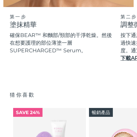
第一步
第二步
塗抹精華
調整
確保BEAR™ 和麵部/頸部的干淨乾燥。然後
按下通
在想要護理的部位薄塗一層
過快速
SUPERCHARGED™ Serum。
度。通
下載A
猜你喜歡
SAVE 24%
暢銷產品