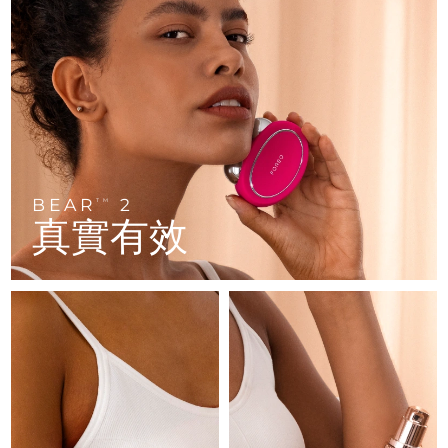
FAQ™ 101
FAQ™ 201
中國
LUNA™ 4 mini
面部提拉護理
預計送達日期
10/08/2026
NEW
issa™ 4 smile
UFO™ 3 mini
Clinical anti-aging
LED mask
For young skin, T-zone
Premium anti-aging skincare
哥倫比亞
預計送達日期
14/08/2026
Hybrid silicone sonic toothbrush
Red light therapy device for young skin
生髮
肌膚年輕化
克羅埃西亞
預計送達日期
10/08/2026
FAQ™ 102
FAQ™ 202
LUNA™ 4 go
BEAR™ 設備
FAQ™ 301
FAQ™ 501
issa™ 4 baby
UFO™ 3 go
Advanced clinical anti-aging
LED mask
For travel or gym bag
All premium facelift devices
NEW
賽普勒斯
預計送達日期
11/08/2026
LED hair strengthening scalp massager
Full-Spectrum Red Light Therapy
For ages 0-3
Portable red light therapy
捷克
預計送達日期
10/08/2026
BEAR
2
FAQ™ 103
FAQ™ 211
TM
LUNA™護膚
保健品
真實有效
FAQ™ Scalp Serum
FAQ™ 502
issa™ Teeth Whitening Set
面膜
Luxurious clinical anti-aging set
Anti-aging neck & décolleté LED mask
Premium cleansers & balm
丹麥
預計送達日期
10/08/2026
Scalp recovery probiotic serum
Full-Spectrum Red Light Therapy
Dual LED + sonic device & 18% PAP gel
Rejuvenation & hydration
專業治療
愛沙尼亞
預計送達日期
10/08/2026
FAQ™ P1 Primer
FAQ™ 221
LUNA™ 設備
FAQ™護膚品
ISSA™ 設備
UFO™ 設備
Manuka honey primer
Anti-aging LED hand mask
芬蘭
FAQ™ Red Light Serum
預計送達日期
10/08/2026
All facial cleansing devices
All FAQ™ skincare
All silicone sonic toothbrushes
All deep facial hydration devices
法國
預計送達日期
10/08/2026
脫毛
身體護理
FAQ™護膚品
FAQ™護膚品
PEACH™ 2 Pro Max
BEAR™ 2 body
FAQ™產品
FAQ™ skincare
法屬玻里尼西亞
預計送達日期
14/08/2026
All FAQ™ skincare
All FAQ™ skincare