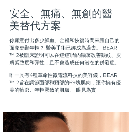
瑞典美膚護理
奧地利
預計送達日期
10/08/2026
安全、無痛、無創的醫
美替代方案
巴林
預計送達日期
11/08/2026
面部清潔
緊致提拉
比利時
預計送達日期
10/08/2026
你願意付出多少鮮血、金錢和恢復時間來讓自己的
LUNA™ 4 套裝
BEAR™ 2 套裝
面龐更顯年輕？ 醫美手術已經成為過去。 BEAR
百慕達
預計送達日期
16/08/2026
Anti-aging massage
Microcurrent toning
™ 2被臨床證明可以在短短1周內顯著改善皺紋、皮
膚緊致度和彈性，且不會造成任何潜在的併發症。
波士尼亞與赫塞哥維納
預計送達日期
13/08/2026
補水保濕
口腔護理
唯一具有4種革命性微電流科技的美容儀，BEAR
LUNA™ 4 Plus
BEAR™ 2 go
汶萊
預計送達日期
15/08/2026
UFO™ 3 套裝
issa™ 4
™ 2旨在調節面部和頸部的69塊肌肉，讓你擁有優
Massage, LED heating
Microcurrent toning on-the-go
FAQ™ 抗老護理
Deep facial hydration
Hybrid silicone sonic toothbrush
美的輪廓、年輕緊致的肌膚。 眼見為實
保加利亞
預計送達日期
10/08/2026
NEW
LUNA™ 4 Men
BEAR™ 2 eyes & lips
加拿大
預計送達日期
14/08/2026
UFO™ 3 LED
issa™ 4 plus
For men, anti-aging massage
Microcurrent line smoothing device
Near-infrared and red light therapy
Smart hybrid silicone sonic toothbrush
智利
預計送達日期
14/08/2026
device
抗老
LED 護理