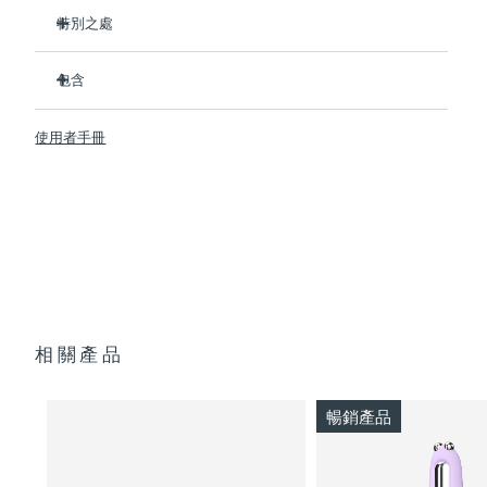
特別之處
临床证明可在1周内显著改善细纹和皱纹。
包含
臨床證明可在1周內顯著改善皮膚緊致度和彈性。
Advanced Microcurrent™, Lifting Microcurrent™,
BEAR™ 2
Tapping Microcurrent™, Sculpting Microcurrent™
使用者手冊
SUPERCHARGED™ Serum 2.0
配方採用創新的電解質複合物，可新增微電流傳輸。
透明支架
含有5種透明質酸、角鯊烷、維生素E、神經醯胺、氨基酸和泛
便攜袋
醇的滋養配方。
USB 充電線
快速操作指南
通用操作指南
2年質保 (西班牙、葡萄牙、瑞典：3年質保)
相關產品
暢銷產品