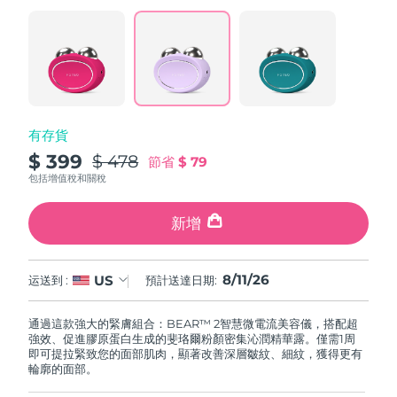
阿拉伯聯合大公國
預計送達日期
11/08/2026
英國
預計送達日期
10/08/2026
美國
預計送達日期
11/08/2026
有存貨
$ 399
$ 478
節省
$ 79
烏茲別克
預計送達日期
15/08/2026
包括增值稅和關稅
越南
預計送達日期
16/08/2026
新增
8/11/26
US
运送到 :
預計送達日期:
通過這款強大的緊膚組合：BEAR™ 2智慧微電流美容儀，搭配超
強效、促進膠原蛋白生成的斐珞爾粉顏密集沁潤精華露。僅需1周
即可提拉緊致您的面部肌肉，顯著改善深層皺紋、細紋，獲得更有
輪廓的面部。