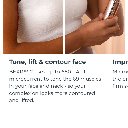
Professional IPL hair removal device
Microcurrent body toning
All hair treatments
All FAQ™ skincare
德國
預計送達日期
10/08/2026
FAQ™產品
FAQ™產品
痘肌護理
眼部護理
直布羅陀
PEACH™ 2
LUNA™ 4 body
預計送達日期
14/08/2026
FAQ™ products
All anti-aging treatments
All LED treatments
ESPADA™ 2 plus
BEAR™ 2 eyes & lips
IPL hair removal
Massaging body brush
All toning treatments
希臘
預計送達日期
10/08/2026
Recurring acne LED therapy
Microcurrent line smoothing device
中國香港特別行政區
預計送達日期
11/08/2026
PEACH™ 2 go
SUPERCHARGED™ serum
護發
毛孔護理
ESPADA™ 2
IRIS™ 2
Travel-friendly IPL hair removal
Firming body serum
Tone, lift & contour face
Impr
匈牙利
LUNA™ 4 hair
預計送達日期
10/08/2026
KIWI™ derma
Acne treatment device
Rejuvenating eye massager
NEW
2-in-1 LED scalp massager
Diamond microdermabrasion .
BEAR™ 2 uses up to 680 uA of
Micro
冰島
預計送達日期
11/08/2026
microcurrent to tone the 69 muscles
the pr
PEACH™ Cooling Prep Gel
ESPADA™ Blemish Solution
眼部護膚
in your face and neck - so your
firm s
牙齒美白
Cooling IPL hair removal gel
印尼
預計送達日期
08/08/2026
FLIP™ play advanced
KIWI™
complexion looks more contoured
Concentrated acne gel
Advanced eye care treatment
issa™ Teeth Whitening Set
LED light hairbrush
Blackhead remover
and lifted.
愛爾蘭
預計送達日期
10/08/2026
更多的
Dual LED + sonic device & 18% PAP gel
ESPADA™ 設備
眼部護理設備
曼島
預計送達日期
12/08/2026
LUNA™ Dual-Peptide Scalp
KIWI™ 皮肤护理
All acne treatment devices
All revitalizing eye massagers
Serum
issa™ Teeth Whitening Gel