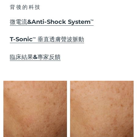
Advanced pore care essentials
以色列
預計送達日期
14/08/2026
For healthy hair
18% PAP
背後的科技
護膚品
男士
義大利
預計送達日期
10/08/2026
微電流&Anti-Shock System
TM
日本
預計送達日期
13/08/2026
T-Sonic
垂直透膚聲波脈動
TM
澤西島
預計送達日期
15/08/2026
全部購買
臨床結果&專家反饋
哈薩克
預計送達日期
12/08/2026
FOREO APP
科威特
預計送達日期
10/08/2026
關於我們
拉脫維亞
預計送達日期
10/08/2026
黎巴嫩
預計送達日期
11/08/2026
立陶宛
預計送達日期
10/08/2026
盧森堡
預計送達日期
10/08/2026