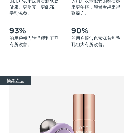
的用戶表示皮膚看起來更
的用戶表示他們的臉看起
健康、更明亮、更飽滿、
來更年輕，顴骨看起來得
受到滋養。
到提升。
波蘭
預計送達日期
11/08/2026
葡萄牙
預計送達日期
10/08/2026
93%
90%
的用戶報告說浮腫和下垂
的用户报告色素沉着和毛
波多黎各
預計送達日期
12/08/2026
有所改善。
孔粗大有所改善。
卡達
預計送達日期
11/08/2026
留尼旺
預計送達日期
15/08/2026
暢銷產品
羅馬尼亞
預計送達日期
10/08/2026
俄羅斯
預計送達日期
18/08/2026
沙烏地阿拉伯
預計送達日期
11/08/2026
新加坡
預計送達日期
12/08/2026