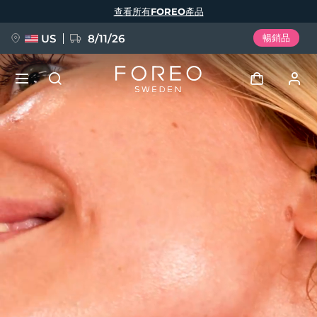
移
查看所有FOREO產品
至
主
內
容
US
8/11/26
暢銷品
新品
登入
語言
BREAKING NEWS
用戶信息
English
Deutsch
Español
我的設備
FAQ™ Pure Beauty-Tech Elixir
Français
Italiano
Português
我的訂單
Polski
Svenska
Русский
Türkçe
简体中文
繁體中文
我的地址
issa™ Teeth Whitening Set
我的訂閱