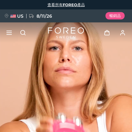
移
查看所有FOREO產品
至
主
內
容
US
8/11/26
暢銷品
新品
登入
語言
BREAKING NEWS
用戶信息
English
Deutsch
Español
我的設備
FAQ™ Pure Beauty-Tech Elixir
Français
Italiano
Português
我的訂單
Polski
Svenska
Русский
Türkçe
简体中文
繁體中文
我的地址
issa™ Teeth Whitening Set
我的訂閱