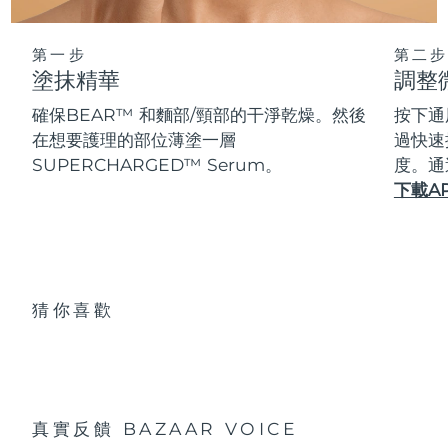
第一步
第二步
塗抹精華
調整
確保BEAR™ 和麵部/頸部的干淨乾燥。然後
按下通
在想要護理的部位薄塗一層
過快速
SUPERCHARGED™ Serum。
度。通
下載A
猜你喜歡
真實反饋
BAZAAR VOICE