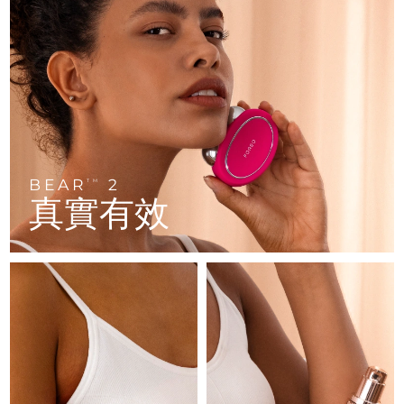
FAQ™ 101
FAQ™ 201
中國
LUNA™ 4 mini
面部提拉護理
預計送達日期
10/08/2026
NEW
issa™ 4 smile
UFO™ 3 mini
Clinical anti-aging
LED mask
For young skin, T-zone
Premium anti-aging skincare
哥倫比亞
預計送達日期
14/08/2026
Hybrid silicone sonic toothbrush
Red light therapy device for young skin
生髮
肌膚年輕化
克羅埃西亞
預計送達日期
10/08/2026
FAQ™ 102
FAQ™ 202
LUNA™ 4 go
BEAR™ 設備
FAQ™ 301
FAQ™ 501
issa™ 4 baby
UFO™ 3 go
Advanced clinical anti-aging
LED mask
For travel or gym bag
All premium facelift devices
NEW
賽普勒斯
預計送達日期
11/08/2026
LED hair strengthening scalp massager
Full-Spectrum Red Light Therapy
For ages 0-3
Portable red light therapy
捷克
預計送達日期
10/08/2026
BEAR
2
FAQ™ 103
FAQ™ 211
TM
LUNA™護膚
保健品
真實有效
FAQ™ Scalp Serum
FAQ™ 502
issa™ Teeth Whitening Set
面膜
Luxurious clinical anti-aging set
Anti-aging neck & décolleté LED mask
Premium cleansers & balm
丹麥
預計送達日期
10/08/2026
Scalp recovery probiotic serum
Full-Spectrum Red Light Therapy
Dual LED + sonic device & 18% PAP gel
Rejuvenation & hydration
專業治療
愛沙尼亞
預計送達日期
10/08/2026
FAQ™ P1 Primer
FAQ™ 221
LUNA™ 設備
FAQ™護膚品
ISSA™ 設備
UFO™ 設備
Manuka honey primer
Anti-aging LED hand mask
芬蘭
FAQ™ Red Light Serum
預計送達日期
10/08/2026
All facial cleansing devices
All FAQ™ skincare
All silicone sonic toothbrushes
All deep facial hydration devices
法國
預計送達日期
10/08/2026
脫毛
身體護理
FAQ™護膚品
FAQ™護膚品
PEACH™ 2 Pro Max
BEAR™ 2 body
FAQ™產品
FAQ™ skincare
法屬玻里尼西亞
預計送達日期
14/08/2026
All FAQ™ skincare
All FAQ™ skincare