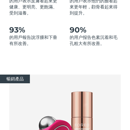
的用戶表示皮膚看起來更
的用戶表示他們的臉看起
健康、更明亮、更飽滿、
來更年輕，顴骨看起來得
受到滋養。
到提升。
波蘭
預計送達日期
11/08/2026
葡萄牙
預計送達日期
10/08/2026
93%
90%
的用戶報告說浮腫和下垂
的用户报告色素沉着和毛
波多黎各
預計送達日期
12/08/2026
有所改善。
孔粗大有所改善。
卡達
預計送達日期
11/08/2026
留尼旺
預計送達日期
15/08/2026
暢銷產品
羅馬尼亞
預計送達日期
10/08/2026
俄羅斯
預計送達日期
18/08/2026
沙烏地阿拉伯
預計送達日期
11/08/2026
新加坡
預計送達日期
12/08/2026