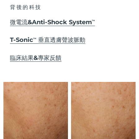
Advanced pore care essentials
以色列
預計送達日期
14/08/2026
For healthy hair
18% PAP
背後的科技
護膚品
男士
義大利
預計送達日期
10/08/2026
微電流&Anti-Shock System
TM
日本
預計送達日期
13/08/2026
T-Sonic
垂直透膚聲波脈動
TM
澤西島
預計送達日期
15/08/2026
全部購買
臨床結果&專家反饋
哈薩克
預計送達日期
12/08/2026
FOREO APP
科威特
預計送達日期
10/08/2026
關於我們
拉脫維亞
預計送達日期
10/08/2026
黎巴嫩
預計送達日期
11/08/2026
立陶宛
預計送達日期
10/08/2026
盧森堡
預計送達日期
10/08/2026