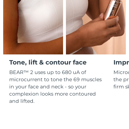
Professional IPL hair removal device
Microcurrent body toning
All hair treatments
All FAQ™ skincare
德國
預計送達日期
10/08/2026
FAQ™產品
FAQ™產品
痘肌護理
眼部護理
直布羅陀
PEACH™ 2
LUNA™ 4 body
預計送達日期
14/08/2026
FAQ™ products
All anti-aging treatments
All LED treatments
ESPADA™ 2 plus
BEAR™ 2 eyes & lips
IPL hair removal
Massaging body brush
All toning treatments
希臘
預計送達日期
10/08/2026
Recurring acne LED therapy
Microcurrent line smoothing device
中國香港特別行政區
預計送達日期
11/08/2026
PEACH™ 2 go
SUPERCHARGED™ serum
護發
毛孔護理
ESPADA™ 2
IRIS™ 2
Travel-friendly IPL hair removal
Firming body serum
Tone, lift & contour face
Impr
匈牙利
LUNA™ 4 hair
預計送達日期
10/08/2026
KIWI™ derma
Acne treatment device
Rejuvenating eye massager
NEW
2-in-1 LED scalp massager
Diamond microdermabrasion .
BEAR™ 2 uses up to 680 uA of
Micro
冰島
預計送達日期
11/08/2026
microcurrent to tone the 69 muscles
the pr
PEACH™ Cooling Prep Gel
ESPADA™ Blemish Solution
眼部護膚
in your face and neck - so your
firm s
牙齒美白
Cooling IPL hair removal gel
印尼
預計送達日期
08/08/2026
FLIP™ play advanced
KIWI™
complexion looks more contoured
Concentrated acne gel
Advanced eye care treatment
issa™ Teeth Whitening Set
LED light hairbrush
Blackhead remover
and lifted.
愛爾蘭
預計送達日期
10/08/2026
更多的
Dual LED + sonic device & 18% PAP gel
ESPADA™ 設備
眼部護理設備
曼島
預計送達日期
12/08/2026
LUNA™ Dual-Peptide Scalp
KIWI™ 皮肤护理
All acne treatment devices
All revitalizing eye massagers
Serum
issa™ Teeth Whitening Gel