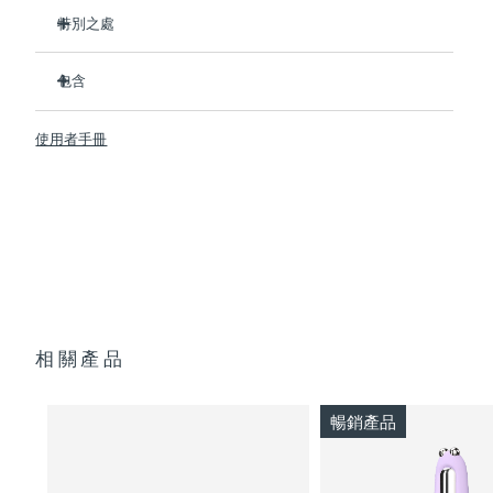
特別之處
临床证明可在1周内显著改善细纹和皱纹。
包含
臨床證明可在1周內顯著改善皮膚緊致度和彈性。
Advanced Microcurrent™, Lifting Microcurrent™,
BEAR™ 2
Tapping Microcurrent™, Sculpting Microcurrent™
使用者手冊
SUPERCHARGED™ Serum 2.0
配方採用創新的電解質複合物，可新增微電流傳輸。
透明支架
含有5種透明質酸、角鯊烷、維生素E、神經醯胺、氨基酸和泛
便攜袋
醇的滋養配方。
USB 充電線
快速操作指南
通用操作指南
2年質保 (西班牙、葡萄牙、瑞典：3年質保)
相關產品
暢銷產品