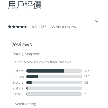
用戶評價
4.5
(736)
Write a review
4.5
out
of
5
stars,
average
rating
value.
Read
736
Reviews.
Same
page
link.