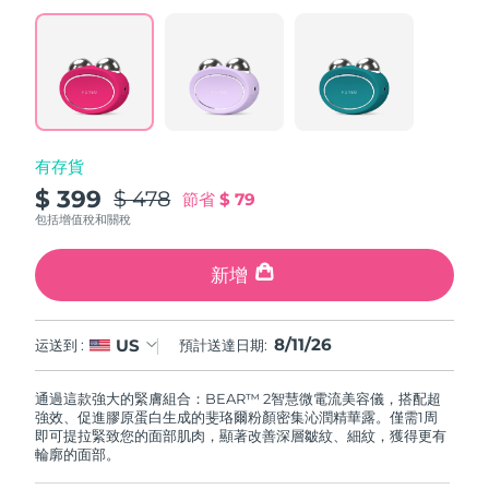
阿拉伯聯合大公國
預計送達日期
11/08/2026
英國
預計送達日期
10/08/2026
美國
預計送達日期
11/08/2026
有存貨
$ 399
$ 478
節省
$ 79
烏茲別克
預計送達日期
15/08/2026
包括增值稅和關稅
越南
預計送達日期
16/08/2026
新增
8/11/26
US
运送到 :
預計送達日期:
通過這款強大的緊膚組合：BEAR™ 2智慧微電流美容儀，搭配超
強效、促進膠原蛋白生成的斐珞爾粉顏密集沁潤精華露。僅需1周
即可提拉緊致您的面部肌肉，顯著改善深層皺紋、細紋，獲得更有
輪廓的面部。