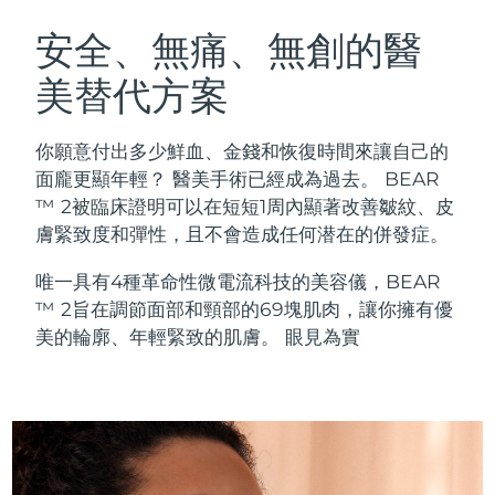
瑞典美膚護理
奧地利
預計送達日期
10/08/2026
安全、無痛、無創的醫
美替代方案
巴林
預計送達日期
11/08/2026
面部清潔
緊致提拉
比利時
預計送達日期
10/08/2026
你願意付出多少鮮血、金錢和恢復時間來讓自己的
LUNA™ 4 套裝
BEAR™ 2 套裝
面龐更顯年輕？ 醫美手術已經成為過去。 BEAR
百慕達
預計送達日期
16/08/2026
Anti-aging massage
Microcurrent toning
™ 2被臨床證明可以在短短1周內顯著改善皺紋、皮
膚緊致度和彈性，且不會造成任何潜在的併發症。
波士尼亞與赫塞哥維納
預計送達日期
13/08/2026
補水保濕
口腔護理
唯一具有4種革命性微電流科技的美容儀，BEAR
LUNA™ 4 Plus
BEAR™ 2 go
汶萊
預計送達日期
15/08/2026
UFO™ 3 套裝
issa™ 4
™ 2旨在調節面部和頸部的69塊肌肉，讓你擁有優
Massage, LED heating
Microcurrent toning on-the-go
FAQ™ 抗老護理
Deep facial hydration
Hybrid silicone sonic toothbrush
美的輪廓、年輕緊致的肌膚。 眼見為實
保加利亞
預計送達日期
10/08/2026
NEW
LUNA™ 4 Men
BEAR™ 2 eyes & lips
加拿大
預計送達日期
14/08/2026
UFO™ 3 LED
issa™ 4 plus
For men, anti-aging massage
Microcurrent line smoothing device
Near-infrared and red light therapy
Smart hybrid silicone sonic toothbrush
智利
預計送達日期
14/08/2026
device
抗老
LED 護理