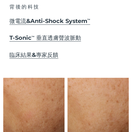
Advanced pore care essentials
以色列
預計送達日期
15/8/26
For healthy hair
18% PAP
背後的科技
護膚品
男士
義大利
預計送達日期
11/8/26
微電流&Anti-Shock System
TM
日本
預計送達日期
14/8/26
T-Sonic
垂直透膚聲波脈動
TM
澤西島
預計送達日期
16/8/26
全部購買
臨床結果&專家反饋
哈薩克
預計送達日期
13/8/26
FOREO APP
科威特
預計送達日期
11/8/26
關於我們
拉脫維亞
預計送達日期
11/8/26
黎巴嫩
預計送達日期
12/8/26
立陶宛
預計送達日期
11/8/26
盧森堡
預計送達日期
11/8/26