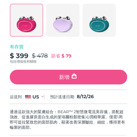
阿拉伯聯合大公國
預計送達日期
12/8/26
英國
預計送達日期
11/8/26
美國
預計送達日期
12/8/26
有存貨
$ 399
$ 478
節省
$ 79
烏茲別克
預計送達日期
16/8/26
包括增值稅和關稅
越南
預計送達日期
17/8/26
新增
8/12/26
US
运送到 :
預計送達日期:
通過這款強大的緊膚組合：BEAR™ 2智慧微電流美容儀，搭配超
強效、促進膠原蛋白生成的斐珞爾粉顏密集沁潤精華露。僅需1周
即可提拉緊致您的面部肌肉，顯著改善深層皺紋、細紋，獲得更有
輪廓的面部。