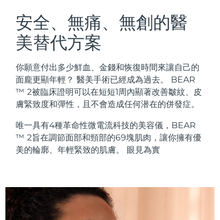
瑞典美膚護理
奧地利
預計送達日期
11/8/26
安全、無痛、無創的醫
美替代方案
巴林
預計送達日期
12/8/26
面部清潔
緊致提拉
比利時
預計送達日期
11/8/26
你願意付出多少鮮血、金錢和恢復時間來讓自己的
LUNA™ 4 套裝
BEAR™ 2 套裝
面龐更顯年輕？ 醫美手術已經成為過去。 BEAR
百慕達
預計送達日期
17/8/26
Anti-aging massage
Microcurrent toning
™ 2被臨床證明可以在短短1周內顯著改善皺紋、皮
膚緊致度和彈性，且不會造成任何潜在的併發症。
波士尼亞與赫塞哥維納
預計送達日期
14/8/26
補水保濕
口腔護理
唯一具有4種革命性微電流科技的美容儀，BEAR
LUNA™ 4 Plus
BEAR™ 2 go
汶萊
預計送達日期
16/8/26
UFO™ 3 套裝
issa™ 4
™ 2旨在調節面部和頸部的69塊肌肉，讓你擁有優
Massage, LED heating
Microcurrent toning on-the-go
FAQ™ 抗老護理
Deep facial hydration
Hybrid silicone sonic toothbrush
美的輪廓、年輕緊致的肌膚。 眼見為實
保加利亞
預計送達日期
11/8/26
NEW
LUNA™ 4 Men
BEAR™ 2 eyes & lips
加拿大
預計送達日期
15/8/26
UFO™ 3 LED
issa™ 4 plus
For men, anti-aging massage
Microcurrent line smoothing device
Near-infrared and red light therapy
Smart hybrid silicone sonic toothbrush
智利
預計送達日期
15/8/26
device
抗老
LED 護理