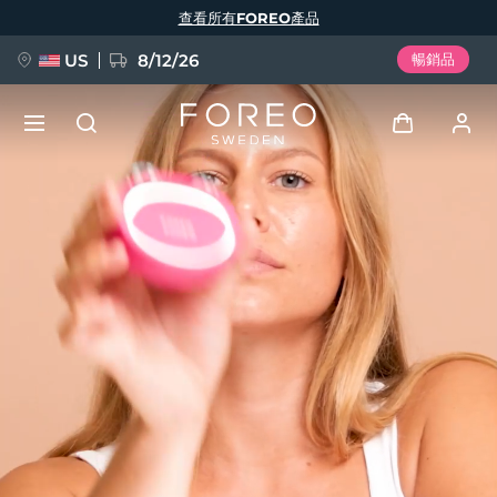
移
查看所有FOREO產品
至
主
內
容
US
8/12/26
暢銷品
新品
登入
語言
BREAKING NEWS
用戶信息
English
Deutsch
Español
我的設備
FAQ™ Pure Beauty-Tech Elixir
Français
Italiano
Português
我的訂單
Polski
Svenska
Русский
Türkçe
简体中文
繁體中文
我的地址
issa™ Teeth Whitening Set
我的訂閱