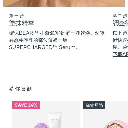
第一步
第二步
塗抹精華
調整
確保BEAR™ 和麵部/頸部的干淨乾燥。然後
按下通
在想要護理的部位薄塗一層
過快速
SUPERCHARGED™ Serum。
度。通
下載A
猜你喜歡
SAVE 24%
暢銷產品