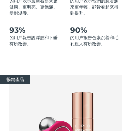
的用戶表示皮膚看起來更
的用戶表示他們的臉看起
健康、更明亮、更飽滿、
來更年輕，顴骨看起來得
受到滋養。
到提升。
波蘭
預計送達日期
12/8/26
葡萄牙
預計送達日期
11/8/26
93%
90%
的用戶報告說浮腫和下垂
的用户报告色素沉着和毛
波多黎各
預計送達日期
13/8/26
有所改善。
孔粗大有所改善。
卡達
預計送達日期
12/8/26
留尼旺
預計送達日期
16/8/26
暢銷產品
羅馬尼亞
預計送達日期
11/8/26
俄羅斯
預計送達日期
19/8/26
沙烏地阿拉伯
預計送達日期
12/8/26
新加坡
預計送達日期
13/8/26