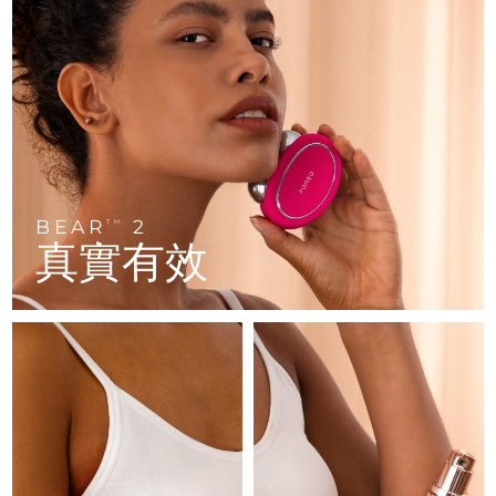
FAQ™ 101
FAQ™ 201
中國
LUNA™ 4 mini
面部提拉護理
預計送達日期
11/8/26
NEW
issa™ 4 smile
UFO™ 3 mini
Clinical anti-aging
LED mask
For young skin, T-zone
Premium anti-aging skincare
哥倫比亞
預計送達日期
15/8/26
Hybrid silicone sonic toothbrush
Red light therapy device for young skin
生髮
肌膚年輕化
克羅埃西亞
預計送達日期
11/8/26
FAQ™ 102
FAQ™ 202
LUNA™ 4 go
BEAR™ 設備
FAQ™ 301
FAQ™ 501
issa™ 4 baby
UFO™ 3 go
Advanced clinical anti-aging
LED mask
For travel or gym bag
All premium facelift devices
NEW
賽普勒斯
預計送達日期
12/8/26
LED hair strengthening scalp massager
Full-Spectrum Red Light Therapy
For ages 0-3
Portable red light therapy
捷克
預計送達日期
11/8/26
BEAR
2
FAQ™ 103
FAQ™ 211
TM
LUNA™護膚
保健品
真實有效
FAQ™ Scalp Serum
FAQ™ 502
issa™ Teeth Whitening Set
面膜
Luxurious clinical anti-aging set
Anti-aging neck & décolleté LED mask
Premium cleansers & balm
丹麥
預計送達日期
11/8/26
Scalp recovery probiotic serum
Full-Spectrum Red Light Therapy
Dual LED + sonic device & 18% PAP gel
Rejuvenation & hydration
專業治療
愛沙尼亞
預計送達日期
11/8/26
FAQ™ P1 Primer
FAQ™ 221
LUNA™ 設備
FAQ™護膚品
ISSA™ 設備
UFO™ 設備
Manuka honey primer
Anti-aging LED hand mask
芬蘭
FAQ™ Red Light Serum
預計送達日期
11/8/26
All facial cleansing devices
All FAQ™ skincare
All silicone sonic toothbrushes
All deep facial hydration devices
法國
預計送達日期
11/8/26
脫毛
身體護理
FAQ™護膚品
FAQ™護膚品
PEACH™ 2 Pro Max
BEAR™ 2 body
FAQ™產品
FAQ™ skincare
法屬玻里尼西亞
預計送達日期
15/8/26
All FAQ™ skincare
All FAQ™ skincare