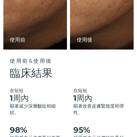
中國澳門特別行政區
預計送達日期
13/8/26
馬來西亞
預計送達日期
14/8/26
馬爾他
預計送達日期
11/8/26
使用前
使用後
墨西哥
預計送達日期
15/8/26
使用前&使用後
摩納哥
預計送達日期
12/8/26
臨床結果
荷蘭
預計送達日期
11/8/26
在短短
在短短
紐西蘭
預計送達日期
11/8/26
1周內
1周內
顯著减少深層皺紋和細
顯著改善皮膚緊致度和彈
挪威
預計送達日期
11/8/26
紋。
性。
阿曼
預計送達日期
14/8/26
98%
95%
菲律賓
預計送達日期
14/8/26