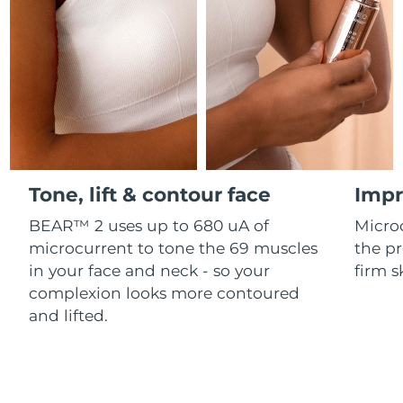
Professional IPL hair removal device
Microcurrent body toning
All hair treatments
All FAQ™ skincare
德國
預計送達日期
11/8/26
FAQ™產品
FAQ™產品
痘肌護理
眼部護理
直布羅陀
PEACH™ 2
LUNA™ 4 body
預計送達日期
15/8/26
FAQ™ products
All anti-aging treatments
All LED treatments
ESPADA™ 2 plus
BEAR™ 2 eyes & lips
IPL hair removal
Massaging body brush
All toning treatments
希臘
預計送達日期
11/8/26
Recurring acne LED therapy
Microcurrent line smoothing device
中國香港特別行政區
預計送達日期
12/8/26
PEACH™ 2 go
SUPERCHARGED™ serum
護發
毛孔護理
ESPADA™ 2
IRIS™ 2
Travel-friendly IPL hair removal
Firming body serum
Tone, lift & contour face
Impr
匈牙利
LUNA™ 4 hair
預計送達日期
11/8/26
KIWI™ derma
Acne treatment device
Rejuvenating eye massager
NEW
2-in-1 LED scalp massager
Diamond microdermabrasion .
BEAR™ 2 uses up to 680 uA of
Micro
冰島
預計送達日期
12/8/26
microcurrent to tone the 69 muscles
the pr
PEACH™ Cooling Prep Gel
ESPADA™ Blemish Solution
眼部護膚
in your face and neck - so your
firm s
牙齒美白
Cooling IPL hair removal gel
印尼
預計送達日期
9/8/26
FLIP™ play advanced
KIWI™
complexion looks more contoured
Concentrated acne gel
Advanced eye care treatment
issa™ Teeth Whitening Set
LED light hairbrush
Blackhead remover
and lifted.
愛爾蘭
預計送達日期
11/8/26
更多的
Dual LED + sonic device & 18% PAP gel
ESPADA™ 設備
眼部護理設備
曼島
預計送達日期
13/8/26
LUNA™ Dual-Peptide Scalp
KIWI™ 皮肤护理
All acne treatment devices
All revitalizing eye massagers
Serum
issa™ Teeth Whitening Gel