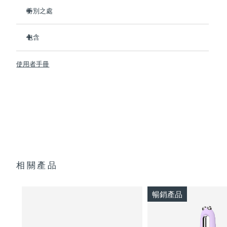
特別之處
临床证明可在1周内显著改善细纹和皱纹。
包含
臨床證明可在1周內顯著改善皮膚緊致度和彈性。
Advanced Microcurrent™, Lifting Microcurrent™,
BEAR™ 2
Tapping Microcurrent™, Sculpting Microcurrent™
使用者手冊
SUPERCHARGED™ Serum 2.0
配方採用創新的電解質複合物，可新增微電流傳輸。
透明支架
含有5種透明質酸、角鯊烷、維生素E、神經醯胺、氨基酸和泛
便攜袋
醇的滋養配方。
USB 充電線
快速操作指南
通用操作指南
2年質保 (西班牙、葡萄牙、瑞典：3年質保)
相關產品
暢銷產品