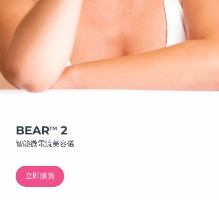
發貨國家
美國
預計送達日期
12/8/26
FAQ™ Dual LED Panel
英國
預計送達日期
11/8/26
熱門產品
西班牙
預計送達日期
11/8/26
澳洲
預計送達日期
14/8/26
法國
預計送達日期
11/8/26
BEAR
2
TM
特別優惠
暢銷產品
智能微電流美容儀
德國
預計送達日期
11/8/26
加拿大
預計送達日期
15/8/26
立即購買
紅光療法
澳洲
預計送達日期
14/8/26