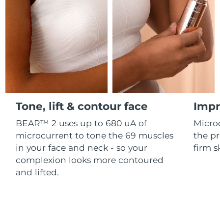
Professional IPL hair removal device
Microcurrent body toning
All hair treatments
All FAQ™ skincare
德國
預計送達日期
08/08/2026
FAQ™產品
FAQ™產品
痘肌護理
眼部護理
直布羅陀
PEACH™ 2
LUNA™ 4 body
預計送達日期
12/08/2026
FAQ™ products
All anti-aging treatments
All LED treatments
ESPADA™ 2 plus
BEAR™ 2 eyes & lips
IPL hair removal
Massaging body brush
All toning treatments
希臘
預計送達日期
08/08/2026
Recurring acne LED therapy
Microcurrent line smoothing device
中國香港特別行政區
預計送達日期
09/08/2026
PEACH™ 2 go
SUPERCHARGED™ serum
護發
毛孔護理
ESPADA™ 2
IRIS™ 2
Travel-friendly IPL hair removal
Firming body serum
Tone, lift & contour face
Impr
匈牙利
LUNA™ 4 hair
預計送達日期
08/08/2026
KIWI™ derma
Acne treatment device
Rejuvenating eye massager
NEW
2-in-1 LED scalp massager
Diamond microdermabrasion .
BEAR™ 2 uses up to 680 uA of
Micro
冰島
預計送達日期
09/08/2026
microcurrent to tone the 69 muscles
the pr
PEACH™ Cooling Prep Gel
ESPADA™ Blemish Solution
眼部護膚
in your face and neck - so your
firm s
牙齒美白
Cooling IPL hair removal gel
印尼
預計送達日期
06/08/2026
FLIP™ play advanced
KIWI™
complexion looks more contoured
Concentrated acne gel
Advanced eye care treatment
issa™ Teeth Whitening Set
LED light hairbrush
Blackhead remover
and lifted.
愛爾蘭
預計送達日期
08/08/2026
更多的
Dual LED + sonic device & 18% PAP gel
ESPADA™ 設備
眼部護理設備
曼島
預計送達日期
10/08/2026
LUNA™ Dual-Peptide Scalp
KIWI™ 皮肤护理
All acne treatment devices
All revitalizing eye massagers
Serum
issa™ Teeth Whitening Gel