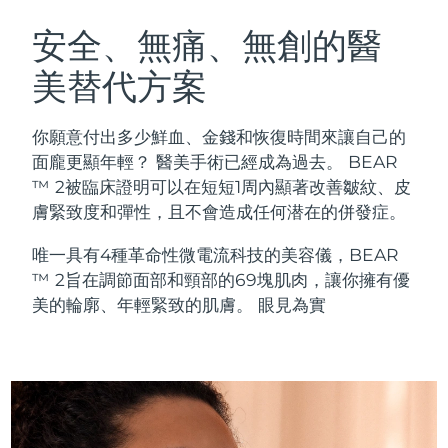
瑞典美膚護理
奧地利
預計送達日期
08/08/2026
安全、無痛、無創的醫
美替代方案
巴林
預計送達日期
09/08/2026
面部清潔
緊致提拉
比利時
預計送達日期
08/08/2026
你願意付出多少鮮血、金錢和恢復時間來讓自己的
LUNA™ 4 套裝
BEAR™ 2 套裝
面龐更顯年輕？ 醫美手術已經成為過去。 BEAR
百慕達
預計送達日期
14/08/2026
Anti-aging massage
Microcurrent toning
™ 2被臨床證明可以在短短1周內顯著改善皺紋、皮
膚緊致度和彈性，且不會造成任何潜在的併發症。
波士尼亞與赫塞哥維納
預計送達日期
11/08/2026
補水保濕
口腔護理
唯一具有4種革命性微電流科技的美容儀，BEAR
LUNA™ 4 Plus
BEAR™ 2 go
汶萊
預計送達日期
13/08/2026
UFO™ 3 套裝
issa™ 4
™ 2旨在調節面部和頸部的69塊肌肉，讓你擁有優
Massage, LED heating
Microcurrent toning on-the-go
FAQ™ 抗老護理
Deep facial hydration
Hybrid silicone sonic toothbrush
美的輪廓、年輕緊致的肌膚。 眼見為實
保加利亞
預計送達日期
08/08/2026
NEW
LUNA™ 4 Men
BEAR™ 2 eyes & lips
加拿大
預計送達日期
12/08/2026
UFO™ 3 LED
issa™ 4 plus
For men, anti-aging massage
Microcurrent line smoothing device
Near-infrared and red light therapy
Smart hybrid silicone sonic toothbrush
智利
預計送達日期
12/08/2026
device
抗老
LED 護理