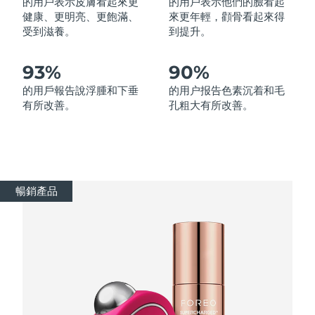
的用戶表示皮膚看起來更
的用戶表示他們的臉看起
健康、更明亮、更飽滿、
來更年輕，顴骨看起來得
受到滋養。
到提升。
波蘭
預計送達日期
09/08/2026
葡萄牙
預計送達日期
08/08/2026
93%
90%
的用戶報告說浮腫和下垂
的用户报告色素沉着和毛
波多黎各
預計送達日期
10/08/2026
有所改善。
孔粗大有所改善。
卡達
預計送達日期
09/08/2026
留尼旺
預計送達日期
13/08/2026
暢銷產品
羅馬尼亞
預計送達日期
08/08/2026
俄羅斯
預計送達日期
16/08/2026
沙烏地阿拉伯
預計送達日期
09/08/2026
新加坡
預計送達日期
10/08/2026