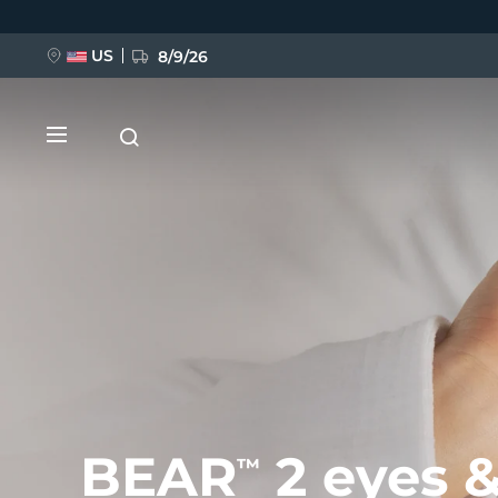
移
至
主
內
US
8/9/26
容
新品
BREAKING NEWS
FAQ™ Pure Beauty-Tech Elixir
BEAR
2 eyes &
™