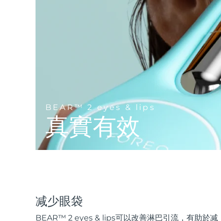
Near-infrared and red light therapy device
Smart hybrid silicone sonic toothbrush
抗老
LED 護理
LUNA™ 4 mini
面部提拉護理
FAQ™ 101
FAQ™ 201
UFO™ 3 mini
issa™ 4 smile
For young skin, T-zone
Premium anti-aging skincare
NEW
Clinical anti-aging
LED mask
Red light therapy device for young skin
Hybrid silicone sonic toothbrush
生髮
LUNA™ 4 go
BEAR™ 設備
肌膚年輕化
FAQ™ 102
FAQ™ 202
UFO™ 3 go
issa™ 4 baby
For travel or gym bag
All premium facelift devices
FAQ™ 301
FAQ™ 501
Advanced clinical anti-aging
LED mask
Portable red light therapy
For ages 0-3
NEW
BEAR™ 2 eyes & lips
LED hair strengthening scalp massager
Full-Spectrum Red Light Therapy
真實有效
LUNA™護膚
FAQ™ 103
FAQ™ 211
保健品
面膜
issa™ Teeth Whitening Set
Premium cleansers & balm
FAQ™ Scalp Serum
FAQ™ 502
Luxurious clinical anti-aging set
Anti-aging neck & décolleté LED mask
Rejuvenation & hydration
Dual LED + sonic device & 18% PAP gel
Scalp recovery probiotic serum
Full-Spectrum Red Light Therapy
LUNA™ 設備
專業治療
FAQ™ P1 Primer
FAQ™ 221
UFO™ 設備
ISSA™ 設備
All facial cleansing devices
FAQ™護膚品
Manuka honey primer
Anti-aging LED hand mask
FAQ™ Red Light Serum
All deep facial hydration devices
All silicone sonic toothbrushes
减少眼袋
All FAQ™ skincare
BEAR™ 2 eyes & lips可以改善淋巴引流，有助於减