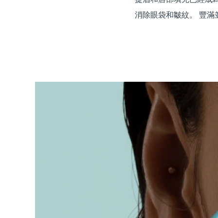
紅光療法
消除眼袋和皺紋。 豐滿
瑞典美膚護理
面部清潔
緊致提拉
LUNA™ 4 套裝
BEAR™ 2 套裝
Anti-aging massage
Microcurrent toning
補水保濕
口腔護理
LUNA™ 4 Plus
BEAR™ 2 go
UFO™ 3 套裝
issa™ 4
Massage, LED heating
Microcurrent toning on-the-go
Deep facial hydration
Hybrid silicone sonic toothbrush
FAQ™ 抗老護理
LUNA™ 4 Men
BEAR™ 2 eyes & lips
NEW
UFO™ 3 LED
issa™ 4 plus
For men, anti-aging massage
Microcurrent line smoothing device