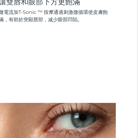
讓雙唇和眼部下方更飽滿
微電流加T-Sonic ™ 按摩通過刺激微循環使皮膚飽
滿，有助於突顯唇部，减少眼部凹陷。