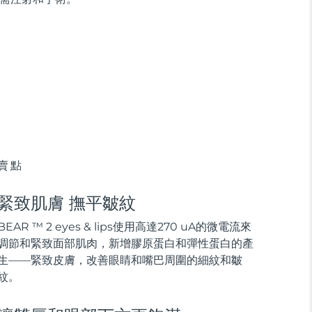
賣點
緊致肌膚 撫平皺紋
BEAR ™ 2 eyes & lips使用高達270 uA的微電流來
調節和緊致面部肌肉，新增膠原蛋白和彈性蛋白的產
生——緊致皮膚，改善眼睛和嘴巴周圍的細紋和皺
紋。