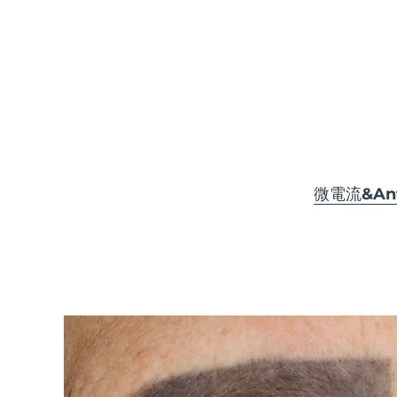
KIWI™ 皮肤护理
All acne treatment devices
All revitalizing eye massagers
Serum
issa™ Teeth Whitening Gel
Advanced pore care essentials
For healthy hair
18% PAP
護膚品
男士
全部購買
微電流&Anti
FOREO APP
關於我們