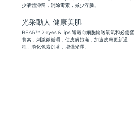
脫毛
FAQ™護膚品
身體護理
FAQ™護膚品
少液體滯留，消除毒素，减少浮腫。
FAQ™產品
FAQ™ skincare
All FAQ™ skincare
All FAQ™ skincare
PEACH™ 2 Pro Max
BEAR™ 2 body
All hair treatments
All FAQ™ skincare
Professional IPL hair removal device
Microcurrent body toning
光采動人 健康美肌
FAQ™產品
FAQ™產品
BEAR™ 2 eyes & lips 通過向細胞輸送氧氣和必需營
痘肌護理
FAQ™ products
眼部護理
All anti-aging treatments
All LED treatments
養素，刺激微循環，使皮膚飽滿，加速皮膚更新過
PEACH™ 2
LUNA™ 4 body
All toning treatments
ESPADA™ 2 plus
BEAR™ 2 eyes & lips
程，淡化色素沉著，增强光澤。
IPL hair removal
Massaging body brush
Recurring acne LED therapy
Microcurrent line smoothing device
PEACH™ 2 go
SUPERCHARGED™ serum
護發
毛孔護理
ESPADA™ 2
IRIS™ 2
Travel-friendly IPL hair removal
Firming body serum
LUNA™ 4 hair
KIWI™ derma
Acne treatment device
Rejuvenating eye massager
NEW
2-in-1 LED scalp massager
Diamond microdermabrasion .
PEACH™ Cooling Prep Gel
ESPADA™ Blemish Solution
眼部護膚
牙齒美白
Cooling IPL hair removal gel
FLIP™ play advanced
KIWI™
Concentrated acne gel
Advanced eye care treatment
issa™ Teeth Whitening Set
LED light hairbrush
Blackhead remover
Dual LED + sonic device & 18% PAP gel
更多的
ESPADA™ 設備
眼部護理設備
LUNA™ Dual-Peptide Scalp