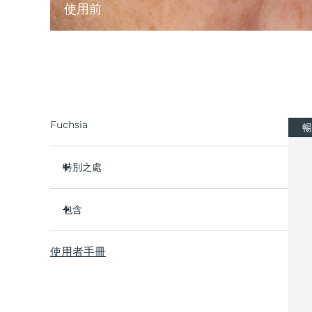
使用前
Fuchsia
暢
特別之處
2種革命性的微電流：Tapping Microcurrent™ +
Lifting Microcurrent™
包含
Anti-Shock System ™ 2.0調整微電流強度，使其
BEAR ™ 2 eyes & lips
完全適合您的皮膚。
使用者手冊
可替換精華膠囊
5種專利T-Sonic ™ 按摩模式，每種都有獨特的美膚
效果。
USB充電線
在FOREO應用程序上，有針對眼周和眉眼提升的
快速操作指南
Exerc-Eyes視頻護理指南。