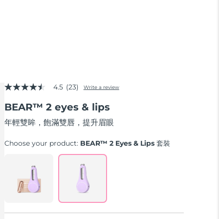
4.5
(23)
Write a review
4.5
out
BEAR™ 2 eyes & lips
of
5
stars,
年輕雙眸，飽滿雙唇，提升眉眼
average
rating
Choose your product:
BEAR™ 2 Eyes & Lips 套裝
value.
Read
23
Reviews.
Same
page
link.