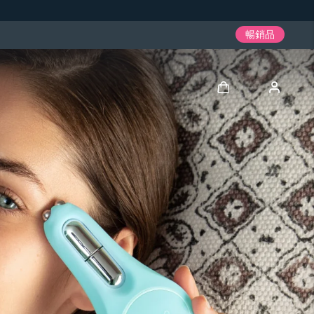
暢銷品
登入
用戶信息
我的設備
我的訂單
我的地址
我的訂閱