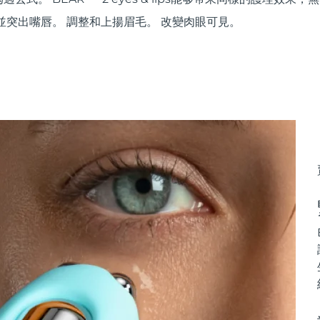
並突出嘴唇。 調整和上揚眉毛。 改變肉眼可見。