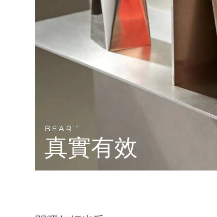
Near-infrared and red light therapy device
Smart hybrid silicone sonic toothbrush
抗老
LED 護理
LUNA™ 4 mini
面部提拉護理
FAQ™ 101
FAQ™ 201
UFO™ 3 mini
issa™ 4 smile
For young skin, T-zone
Premium anti-aging skincare
NEW
Clinical anti-aging
LED mask
Red light therapy device for young skin
Hybrid silicone sonic toothbrush
生髮
LUNA™ 4 go
BEAR™ 設備
肌膚年輕化
FAQ™ 102
FAQ™ 202
UFO™ 3 go
issa™ 4 baby
For travel or gym bag
All premium facelift devices
FAQ™ 301
FAQ™ 501
Advanced clinical anti-aging
LED mask
Portable red light therapy
For ages 0-3
NEW
LED hair strengthening scalp massager
Full-Spectrum Red Light Therapy
LUNA™護膚
BEAR
FAQ™ 103
TM
FAQ™ 211
保健品
面膜
issa™ Teeth Whitening Set
Premium cleansers & balm
真實有效
FAQ™ Scalp Serum
FAQ™ 502
Luxurious clinical anti-aging set
Anti-aging neck & décolleté LED mask
Rejuvenation & hydration
Dual LED + sonic device & 18% PAP gel
Scalp recovery probiotic serum
Full-Spectrum Red Light Therapy
LUNA™ 設備
專業治療
FAQ™ P1 Primer
FAQ™ 221
UFO™ 設備
ISSA™ 設備
All facial cleansing devices
FAQ™護膚品
Manuka honey primer
Anti-aging LED hand mask
FAQ™ Red Light Serum
All deep facial hydration devices
All silicone sonic toothbrushes
All FAQ™ skincare