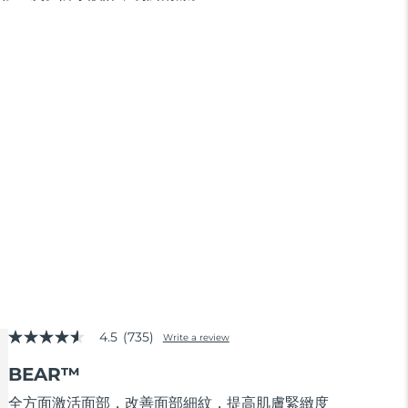
4.5
(735)
Write a review
4.5
out
BEAR™
of
5
stars,
全方面激活面部，改善面部細紋，提高肌膚緊緻度