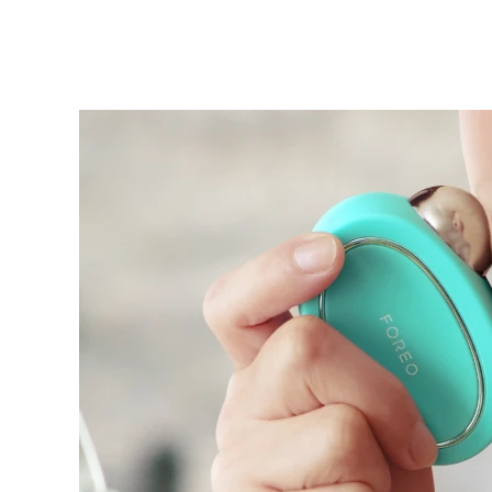
KIWI™ 皮肤护理
All acne treatment devices
All revitalizing eye massagers
Serum
issa™ Teeth Whitening Gel
Advanced pore care essentials
For healthy hair
18% PAP
護膚品
男士
全部購買
FOREO APP
關於我們