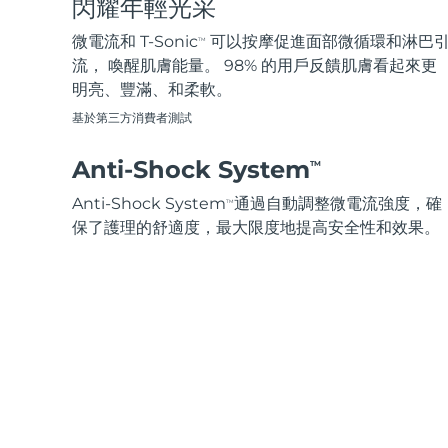
閃耀年輕光采
脫毛
FAQ™護膚品
身體護理
FAQ™護膚品
FAQ™產品
FAQ™ skincare
All FAQ™ skincare
All FAQ™ skincare
PEACH™ 2 Pro Max
BEAR™ 2 body
微電流和 T-Sonic
可以按摩促進面部微循環和淋巴
TM
All hair treatments
All FAQ™ skincare
Professional IPL hair removal device
Microcurrent body toning
流， 喚醒肌膚能量。 98% 的用戶反饋肌膚看起來更
明亮、豐滿、和柔軟。
FAQ™產品
FAQ™產品
痘肌護理
FAQ™ products
眼部護理
基於第三方消費者測試
All anti-aging treatments
All LED treatments
PEACH™ 2
LUNA™ 4 body
All toning treatments
ESPADA™ 2 plus
BEAR™ 2 eyes & lips
IPL hair removal
Massaging body brush
Anti-Shock System
TM
Recurring acne LED therapy
Microcurrent line smoothing device
Anti-Shock System
通過自動調整微電流強度，確
TM
PEACH™ 2 go
SUPERCHARGED™ serum
保了護理的舒適度，最大限度地提高安全性和效果。
護發
毛孔護理
ESPADA™ 2
IRIS™ 2
Travel-friendly IPL hair removal
Firming body serum
LUNA™ 4 hair
KIWI™ derma
Acne treatment device
Rejuvenating eye massager
NEW
2-in-1 LED scalp massager
Diamond microdermabrasion .
PEACH™ Cooling Prep Gel
ESPADA™ Blemish Solution
眼部護膚
牙齒美白
Cooling IPL hair removal gel
FLIP™ play advanced
KIWI™
Concentrated acne gel
Advanced eye care treatment
issa™ Teeth Whitening Set
LED light hairbrush
Blackhead remover
Dual LED + sonic device & 18% PAP gel
更多的
ESPADA™ 設備
眼部護理設備
LUNA™ Dual-Peptide Scalp