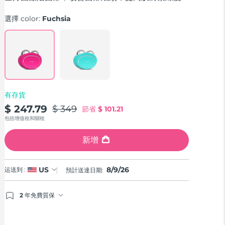
average
rating
選擇 color:
Fuchsia
value.
Read
735
Reviews.
Same
page
link.
有存貨
$ 247.79
$ 349
節省
$ 101.21
包括增值稅和關稅
新增
8/9/26
US
运送到 :
預計送達日期:
2 年免費質保
如果您在2年質保期內發現任何非人為品質問題，FOREO
將免費為您更換產品。