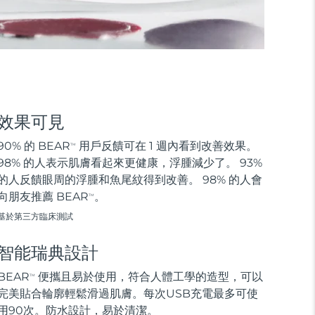
效果可見
90% 的 BEAR
用戶反饋可在 1 週內看到改善效果。
TM
98% 的人表示肌膚看起來更健康，浮腫減少了。 93%
的人反饋眼周的浮腫和魚尾紋得到改善。 98% 的人會
向朋友推薦 BEAR
。
TM
基於第三方臨床測試
智能瑞典設計
BEAR
便攜且易於使用，符合人體工學的造型，可以
TM
完美貼合輪廓輕鬆滑過肌膚。每次USB充電最多可使
用90次。防水設計，易於清潔。