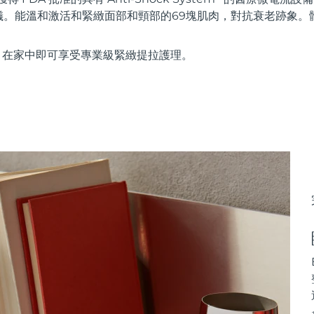
儀。能溫和激活和緊緻面部和頸部的69塊肌肉，對抗衰老跡象。
使用，在家中即可享受專業級緊緻提拉護理。