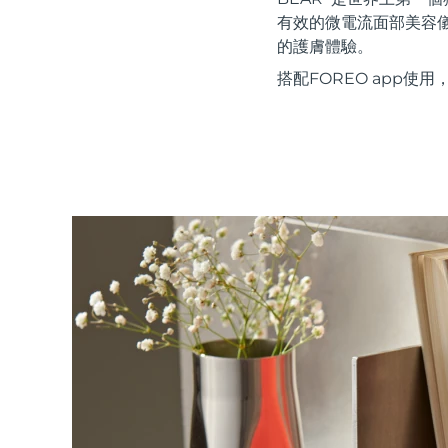
紅光療法
有效的微電流面部美容
的護膚體驗。
搭配FOREO app
瑞典美膚護理
面部清潔
緊致提拉
LUNA™ 4 套裝
BEAR™ 2 套裝
Anti-aging massage
Microcurrent toning
補水保濕
口腔護理
LUNA™ 4 Plus
BEAR™ 2 go
UFO™ 3 套裝
issa™ 4
Massage, LED heating
Microcurrent toning on-the-go
Deep facial hydration
Hybrid silicone sonic toothbrush
FAQ™ 抗老護理
LUNA™ 4 Men
BEAR™ 2 eyes & lips
NEW
UFO™ 3 LED
issa™ 4 plus
For men, anti-aging massage
Microcurrent line smoothing device