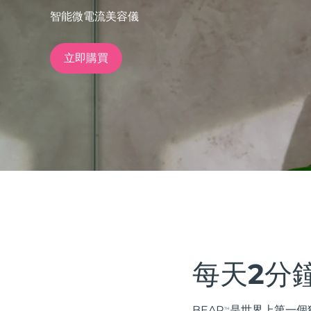
智能微電流美容儀
issa™ Teeth Whitening Set
立即購買
FAQ™ Dual LED Panel
熱門產品
特別優惠
暢銷產品
每天2分
BEAR
是世界上第一個獲得 
TM