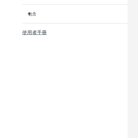
臨床證明可在 1 週內淡化皺紋和細紋。
包含
臨床證明可在 1 週內改善肌膚緊緻度和彈性。
90% 的用戶在短短 1 週內就能看到明顯效果。
BEAR
TM
使用者手冊
95% 的用戶表示他們的臉看起來更年輕，顴骨更飽
透明支架
滿。
便攜袋
98% 的用戶反饋肌膚看起來更明亮、豐滿、和柔
USB 充電線
軟。
快速操作指南
10個微電流檔位，單次USB充電可使用長達90次護
理。通過app解鎖更多美肌私教課。
通用操作指南
2年質保 (西班牙、葡萄牙、瑞典：3年質保)
與所有微電流設備一樣，BEAR
必須與介質精華/凝膠
TM
一起使用。為了達到最佳安全性和增強效果，我們建議
使用FOREO的SUPERCHARGED
Serum 2.0。
TM