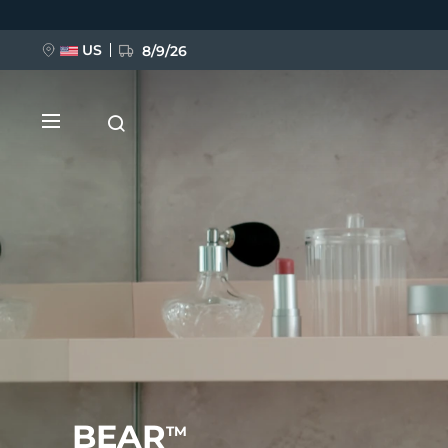
移
至
主
內
US
8/9/26
容
新品
BREAKING NEWS
FAQ™ Pure Beauty-Tech Elixir
BEAR
TM