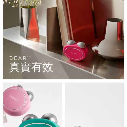
FAQ™ 101
FAQ™ 201
中國
LUNA™ 4 mini
面部提拉護理
預計送達日期
8/12/26
NEW
issa™ 4 smile
UFO™ 3 mini
Clinical anti-aging
LED mask
For young skin, T-zone
Premium anti-aging skincare
哥倫比亞
預計送達日期
8/16/26
Hybrid silicone sonic toothbrush
Red light therapy device for young skin
生髮
肌膚年輕化
克羅埃西亞
預計送達日期
8/12/26
FAQ™ 102
FAQ™ 202
LUNA™ 4 go
BEAR™ 設備
FAQ™ 301
FAQ™ 501
issa™ 4 baby
UFO™ 3 go
Advanced clinical anti-aging
LED mask
For travel or gym bag
All premium facelift devices
NEW
賽普勒斯
預計送達日期
8/13/26
LED hair strengthening scalp massager
Full-Spectrum Red Light Therapy
For ages 0-3
Portable red light therapy
捷克
預計送達日期
8/12/26
BEAR
FAQ™ 103
FAQ™ 211
TM
LUNA™護膚
保健品
真實有效
FAQ™ Scalp Serum
FAQ™ 502
issa™ Teeth Whitening Set
面膜
Luxurious clinical anti-aging set
Anti-aging neck & décolleté LED mask
Premium cleansers & balm
丹麥
預計送達日期
8/12/26
Scalp recovery probiotic serum
Full-Spectrum Red Light Therapy
Dual LED + sonic device & 18% PAP gel
Rejuvenation & hydration
專業治療
愛沙尼亞
預計送達日期
8/12/26
FAQ™ P1 Primer
FAQ™ 221
LUNA™ 設備
FAQ™護膚品
ISSA™ 設備
UFO™ 設備
Manuka honey primer
Anti-aging LED hand mask
芬蘭
FAQ™ Red Light Serum
預計送達日期
8/12/26
All facial cleansing devices
All FAQ™ skincare
All silicone sonic toothbrushes
All deep facial hydration devices
法國
預計送達日期
8/12/26
脫毛
身體護理
FAQ™護膚品
FAQ™護膚品
PEACH™ 2 Pro Max
BEAR™ 2 body
FAQ™產品
FAQ™ skincare
法屬玻里尼西亞
預計送達日期
8/16/26
All FAQ™ skincare
All FAQ™ skincare