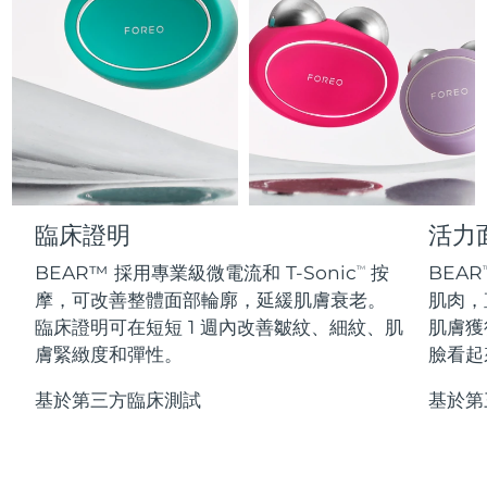
Professional IPL hair removal device
Microcurrent body toning
All hair treatments
All FAQ™ skincare
德國
預計送達日期
8/12/26
FAQ™產品
FAQ™產品
痘肌護理
眼部護理
直布羅陀
PEACH™ 2
LUNA™ 4 body
預計送達日期
8/16/26
FAQ™ products
All anti-aging treatments
All LED treatments
ESPADA™ 2 plus
BEAR™ 2 eyes & lips
IPL hair removal
Massaging body brush
All toning treatments
希臘
預計送達日期
8/12/26
Recurring acne LED therapy
Microcurrent line smoothing device
中國香港特別行政區
預計送達日期
8/13/26
PEACH™ 2 go
SUPERCHARGED™ serum
護發
毛孔護理
ESPADA™ 2
IRIS™ 2
Travel-friendly IPL hair removal
Firming body serum
臨床證明
活力
匈牙利
LUNA™ 4 hair
預計送達日期
8/12/26
KIWI™ derma
Acne treatment device
Rejuvenating eye massager
NEW
2-in-1 LED scalp massager
Diamond microdermabrasion .
BEAR™ 採用專業級微電流和 T-Sonic
按
BEAR
TM
T
冰島
預計送達日期
8/13/26
摩，可改善整體面部輪廓，延緩肌膚衰老。
肌肉，
PEACH™ Cooling Prep Gel
ESPADA™ Blemish Solution
眼部護膚
臨床證明可在短短 1 週內改善皺紋、細紋、肌
肌膚獲
牙齒美白
Cooling IPL hair removal gel
印尼
預計送達日期
8/10/26
FLIP™ play advanced
KIWI™
膚緊緻度和彈性。
臉看起
Concentrated acne gel
Advanced eye care treatment
issa™ Teeth Whitening Set
LED light hairbrush
Blackhead remover
愛爾蘭
預計送達日期
8/12/26
更多的
Dual LED + sonic device & 18% PAP gel
基於第三方臨床測試
基於第
ESPADA™ 設備
眼部護理設備
曼島
預計送達日期
8/14/26
LUNA™ Dual-Peptide Scalp
KIWI™ 皮肤护理
All acne treatment devices
All revitalizing eye massagers
Serum
issa™ Teeth Whitening Gel