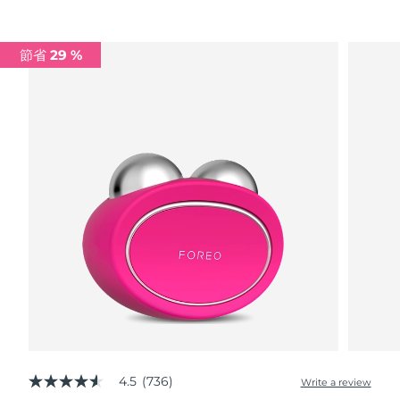
Advanced pore care essentials
以色列
預計送達日期
8/16/26
For healthy hair
18% PAP
護膚品
男士
義大利
預計送達日期
8/12/26
節省 29 %
日本
預計送達日期
8/15/26
澤西島
預計送達日期
8/17/26
全部購買
哈薩克
預計送達日期
8/14/26
FOREO APP
科威特
預計送達日期
8/12/26
關於我們
拉脫維亞
預計送達日期
8/12/26
黎巴嫩
預計送達日期
8/13/26
立陶宛
預計送達日期
8/12/26
盧森堡
預計送達日期
8/12/26
4.5
(736)
Write a review
4.5