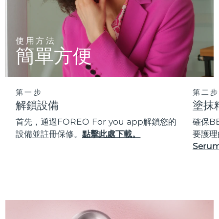
使用方法
簡單方便
第一步
第二步
解鎖設備
塗抹
首先，通過FOREO For you app解鎖您的
確保B
設備並註冊保修。
點擊此處下載。
要護理
Serum