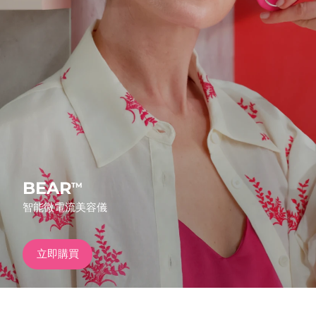
發貨國家
美國
預計送達日期
8/13/26
FAQ™ Dual LED Panel
英國
預計送達日期
8/12/26
熱門產品
西班牙
預計送達日期
8/12/26
澳洲
預計送達日期
8/15/26
法國
預計送達日期
8/12/26
BEAR
TM
特別優惠
暢銷產品
智能微電流美容儀
德國
預計送達日期
8/12/26
加拿大
預計送達日期
8/16/26
立即購買
紅光療法
澳洲
預計送達日期
8/15/26