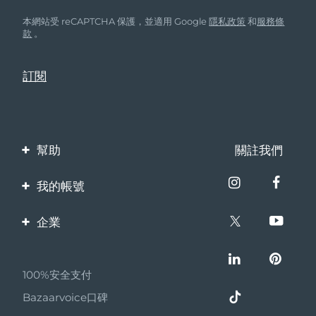
本網站受 reCAPTCHA 保護，並適用 Google
隱私政策
和
服務條
款
。
幫助
關註我們
聯繫我們
我的帳號
訂單與運輸
產品註冊
企業
保修與退換貨
客服支持
關於FOREO
常見問題
100%安全支付
夥伴計畫
電池資訊
Bazaarvoice口碑
聯盟新聞