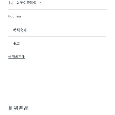
2 年免費質保
如果您在2年質保期內發現任何非人為品質問題，
波蘭
FOREO將免費為您更換產品。
預計送達日期
8/13/26
Fuchsia
葡萄牙
預計送達日期
8/12/26
特別之處
波多黎各
預計送達日期
8/14/26
臨床證明可在 1 週內淡化皺紋和細紋。
包含
臨床證明可在 1 週內改善肌膚緊緻度和彈性。
卡達
預計送達日期
8/13/26
90% 的用戶在短短 1 週內就能看到明顯效果。
BEAR
TM
使用者手冊
95% 的用戶表示他們的臉看起來更年輕，顴骨更飽滿。
透明支架
留尼旺
預計送達日期
8/17/26
98% 的用戶反饋肌膚看起來更明亮、豐滿、和柔軟。
便攜袋
10個微電流檔位，單次USB充電可使用長達90次護理。通過
羅馬尼亞
USB 充電線
預計送達日期
8/12/26
app解鎖更多美肌私教課。
快速操作指南
與所有微電流設備一樣，BEAR
必須與介質精華/凝膠一起使用。
TM
俄羅斯
預計送達日期
8/20/26
通用操作指南
為了達到最佳安全性和增強效果，我們建議使用FOREO的
2年質保 (西班牙、葡萄牙、瑞典：3年質保)
SUPERCHARGED
Serum 2.0。
TM
沙烏地阿拉伯
預計送達日期
8/13/26
相關產品
新加坡
預計送達日期
8/14/26