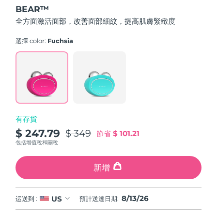
out
BEAR™
of
中國澳門特別行政區
預計送達日期
8/14/26
5
全方面激活面部，改善面部細紋，提高肌膚緊緻度
stars,
average
馬來西亞
預計送達日期
8/15/26
rating
選擇 color:
Fuchsia
value.
Read
馬爾他
預計送達日期
8/12/26
736
Reviews.
Same
墨西哥
預計送達日期
8/16/26
page
link.
摩納哥
預計送達日期
8/13/26
有存貨
荷蘭
預計送達日期
8/12/26
$ 247.79
$ 349
節省
$ 101.21
包括增值稅和關稅
紐西蘭
預計送達日期
8/12/26
新增
挪威
預計送達日期
8/12/26
阿曼
預計送達日期
8/15/26
8/13/26
US
运送到 :
預計送達日期:
菲律賓
預計送達日期
8/15/26