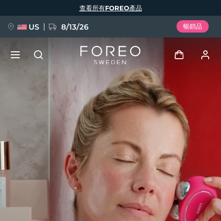
移
查看所有FOREO產品
至
主
內
容
US
8/13/26
暢銷品
新品
登入
語言
BREAKING NEWS
用戶信息
English
Deutsch
Español
我的設備
FAQ™ Pure Beauty-Tech Elixir
Français
Italiano
Português
我的訂單
Polski
Svenska
Русский
Türkçe
简体中文
繁體中文
我的地址
issa™ Teeth Whitening Set
我的訂閱