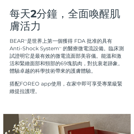
瑞典美膚護理
奧地利
預計送達日期
8/12/26
每天2分鐘，全面喚醒肌
膚活力
巴林
預計送達日期
8/13/26
面部清潔
緊致提拉
比利時
預計送達日期
8/12/26
BEAR
是世界上第一個獲得 FDA 批准的具有
TM
LUNA™ 4 套裝
BEAR™ 2 套裝
Anti-Shock System
的醫療微電流設備。臨床測
TM
百慕達
預計送達日期
8/18/26
Anti-aging massage
Microcurrent toning
試證明它是最有效的微電流面部美容儀。能溫和激
活和緊緻面部和頸部的69塊肌肉，對抗衰老跡象。
波士尼亞與赫塞哥維納
預計送達日期
8/15/26
體驗卓越的科學技術帶來的護膚體驗。
補水保濕
口腔護理
LUNA™ 4 Plus
BEAR™ 2 go
汶萊
預計送達日期
8/17/26
UFO™ 3 套裝
issa™ 4
搭配FOREO app使用，在家中即可享受專業級緊
Massage, LED heating
Microcurrent toning on-the-go
FAQ™ 抗老護理
Deep facial hydration
Hybrid silicone sonic toothbrush
緻提拉護理。
保加利亞
預計送達日期
8/12/26
NEW
LUNA™ 4 Men
BEAR™ 2 eyes & lips
加拿大
預計送達日期
8/16/26
UFO™ 3 LED
issa™ 4 plus
For men, anti-aging massage
Microcurrent line smoothing device
Near-infrared and red light therapy
Smart hybrid silicone sonic toothbrush
智利
預計送達日期
8/16/26
device
抗老
LED 護理