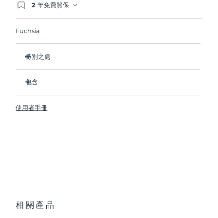
2 年免費質保
如果您在2年質保期內發現任何非人為品質問題，
波蘭
FOREO將免費為您更換產品。
預計送達日期
8/11/26
Fuchsia
葡萄牙
預計送達日期
8/10/26
特別之處
波多黎各
預計送達日期
8/12/26
臨床證明可在 1 週內淡化皺紋和細紋。
包含
臨床證明可在 1 週內改善肌膚緊緻度和彈性。
卡達
預計送達日期
8/11/26
90% 的用戶在短短 1 週內就能看到明顯效果。
BEAR
TM
使用者手冊
95% 的用戶表示他們的臉看起來更年輕，顴骨更飽滿。
透明支架
留尼旺
預計送達日期
8/15/26
98% 的用戶反饋肌膚看起來更明亮、豐滿、和柔軟。
便攜袋
10個微電流檔位，單次USB充電可使用長達90次護理。通過
羅馬尼亞
USB 充電線
預計送達日期
8/10/26
app解鎖更多美肌私教課。
快速操作指南
與所有微電流設備一樣，BEAR
必須與介質精華/凝膠一起使用。
TM
俄羅斯
預計送達日期
8/18/26
通用操作指南
為了達到最佳安全性和增強效果，我們建議使用FOREO的
2年質保 (西班牙、葡萄牙、瑞典：3年質保)
SUPERCHARGED
Serum 2.0。
TM
沙烏地阿拉伯
預計送達日期
8/11/26
相關產品
新加坡
預計送達日期
8/12/26