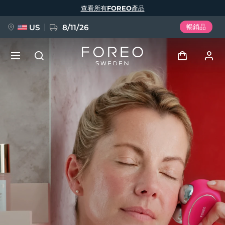
移
查看所有FOREO產品
至
主
內
容
US
8/11/26
暢銷品
新品
登入
語言
BREAKING NEWS
用戶信息
English
Deutsch
Español
我的設備
FAQ™ Pure Beauty-Tech Elixir
Français
Italiano
Português
我的訂單
Polski
Svenska
Русский
Türkçe
简体中文
繁體中文
我的地址
issa™ Teeth Whitening Set
我的訂閱