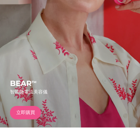
發貨國家
美國
預計送達日期
8/11/26
FAQ™ Dual LED Panel
英國
預計送達日期
8/10/26
熱門產品
西班牙
預計送達日期
8/10/26
澳洲
預計送達日期
8/13/26
法國
預計送達日期
8/10/26
BEAR
TM
特別優惠
暢銷產品
智能微電流美容儀
德國
預計送達日期
8/10/26
加拿大
預計送達日期
8/14/26
立即購買
紅光療法
澳洲
預計送達日期
8/13/26