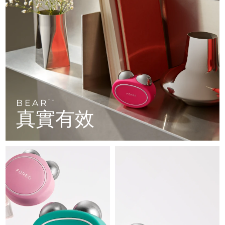
FAQ™ 101
FAQ™ 201
中國
LUNA™ 4 mini
面部提拉護理
預計送達日期
8/10/26
NEW
issa™ 4 smile
UFO™ 3 mini
Clinical anti-aging
LED mask
For young skin, T-zone
Premium anti-aging skincare
哥倫比亞
預計送達日期
8/14/26
Hybrid silicone sonic toothbrush
Red light therapy device for young skin
生髮
肌膚年輕化
克羅埃西亞
預計送達日期
8/10/26
FAQ™ 102
FAQ™ 202
LUNA™ 4 go
BEAR™ 設備
FAQ™ 301
FAQ™ 501
issa™ 4 baby
UFO™ 3 go
Advanced clinical anti-aging
LED mask
For travel or gym bag
All premium facelift devices
NEW
賽普勒斯
預計送達日期
8/11/26
LED hair strengthening scalp massager
Full-Spectrum Red Light Therapy
For ages 0-3
Portable red light therapy
捷克
預計送達日期
8/10/26
BEAR
FAQ™ 103
FAQ™ 211
TM
LUNA™護膚
保健品
真實有效
FAQ™ Scalp Serum
FAQ™ 502
issa™ Teeth Whitening Set
面膜
Luxurious clinical anti-aging set
Anti-aging neck & décolleté LED mask
Premium cleansers & balm
丹麥
預計送達日期
8/10/26
Scalp recovery probiotic serum
Full-Spectrum Red Light Therapy
Dual LED + sonic device & 18% PAP gel
Rejuvenation & hydration
專業治療
愛沙尼亞
預計送達日期
8/10/26
FAQ™ P1 Primer
FAQ™ 221
LUNA™ 設備
FAQ™護膚品
ISSA™ 設備
UFO™ 設備
Manuka honey primer
Anti-aging LED hand mask
芬蘭
FAQ™ Red Light Serum
預計送達日期
8/10/26
All facial cleansing devices
All FAQ™ skincare
All silicone sonic toothbrushes
All deep facial hydration devices
法國
預計送達日期
8/10/26
脫毛
身體護理
FAQ™護膚品
FAQ™護膚品
PEACH™ 2 Pro Max
BEAR™ 2 body
FAQ™產品
FAQ™ skincare
法屬玻里尼西亞
預計送達日期
8/14/26
All FAQ™ skincare
All FAQ™ skincare