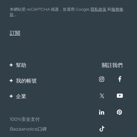
本網站受 reCAPTCHA 保護，並適用 Google
隱私政策
和
服務條
款
。
幫助
關註我們
聯繫我們
我的帳號
訂單與運輸
產品註冊
企業
保修與退換貨
客服支持
關於FOREO
常見問題
100%安全支付
夥伴計畫
電池資訊
Bazaarvoice口碑
聯盟新聞