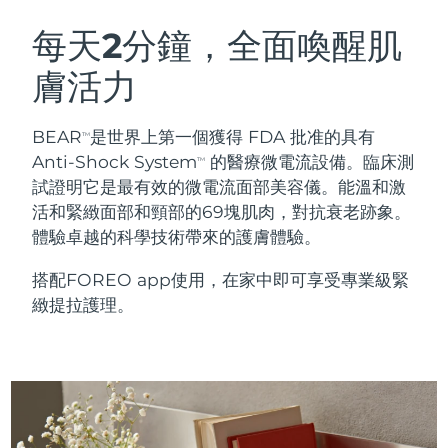
瑞典美膚護理
奧地利
預計送達日期
8/10/26
每天2分鐘，全面喚醒肌
膚活力
巴林
預計送達日期
8/11/26
面部清潔
緊致提拉
比利時
預計送達日期
8/10/26
BEAR
是世界上第一個獲得 FDA 批准的具有
TM
LUNA™ 4 套裝
BEAR™ 2 套裝
Anti-Shock System
的醫療微電流設備。臨床測
TM
百慕達
預計送達日期
8/16/26
Anti-aging massage
Microcurrent toning
試證明它是最有效的微電流面部美容儀。能溫和激
活和緊緻面部和頸部的69塊肌肉，對抗衰老跡象。
波士尼亞與赫塞哥維納
預計送達日期
8/13/26
體驗卓越的科學技術帶來的護膚體驗。
補水保濕
口腔護理
LUNA™ 4 Plus
BEAR™ 2 go
汶萊
預計送達日期
8/15/26
UFO™ 3 套裝
issa™ 4
搭配FOREO app使用，在家中即可享受專業級緊
Massage, LED heating
Microcurrent toning on-the-go
FAQ™ 抗老護理
Deep facial hydration
Hybrid silicone sonic toothbrush
緻提拉護理。
保加利亞
預計送達日期
8/10/26
NEW
LUNA™ 4 Men
BEAR™ 2 eyes & lips
加拿大
預計送達日期
8/14/26
UFO™ 3 LED
issa™ 4 plus
For men, anti-aging massage
Microcurrent line smoothing device
Near-infrared and red light therapy
Smart hybrid silicone sonic toothbrush
智利
預計送達日期
8/14/26
device
抗老
LED 護理