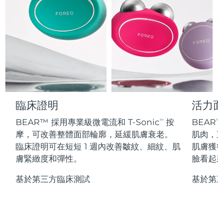
Professional IPL hair removal device
Microcurrent body toning
All hair treatments
All FAQ™ skincare
德國
預計送達日期
8/10/26
FAQ™產品
FAQ™產品
痘肌護理
眼部護理
直布羅陀
PEACH™ 2
LUNA™ 4 body
預計送達日期
8/14/26
FAQ™ products
All anti-aging treatments
All LED treatments
ESPADA™ 2 plus
BEAR™ 2 eyes & lips
IPL hair removal
Massaging body brush
All toning treatments
希臘
預計送達日期
8/10/26
Recurring acne LED therapy
Microcurrent line smoothing device
中國香港特別行政區
預計送達日期
8/11/26
PEACH™ 2 go
SUPERCHARGED™ serum
護發
毛孔護理
ESPADA™ 2
IRIS™ 2
Travel-friendly IPL hair removal
Firming body serum
臨床證明
活力
匈牙利
LUNA™ 4 hair
預計送達日期
8/10/26
KIWI™ derma
Acne treatment device
Rejuvenating eye massager
NEW
2-in-1 LED scalp massager
Diamond microdermabrasion .
BEAR™ 採用專業級微電流和 T-Sonic
按
BEAR
TM
T
冰島
預計送達日期
8/11/26
摩，可改善整體面部輪廓，延緩肌膚衰老。
肌肉，
PEACH™ Cooling Prep Gel
ESPADA™ Blemish Solution
眼部護膚
臨床證明可在短短 1 週內改善皺紋、細紋、肌
肌膚獲
牙齒美白
Cooling IPL hair removal gel
印尼
預計送達日期
8/8/26
FLIP™ play advanced
KIWI™
膚緊緻度和彈性。
臉看起
Concentrated acne gel
Advanced eye care treatment
issa™ Teeth Whitening Set
LED light hairbrush
Blackhead remover
愛爾蘭
預計送達日期
8/10/26
更多的
Dual LED + sonic device & 18% PAP gel
基於第三方臨床測試
基於第
ESPADA™ 設備
眼部護理設備
曼島
預計送達日期
8/12/26
LUNA™ Dual-Peptide Scalp
KIWI™ 皮肤护理
All acne treatment devices
All revitalizing eye massagers
Serum
issa™ Teeth Whitening Gel