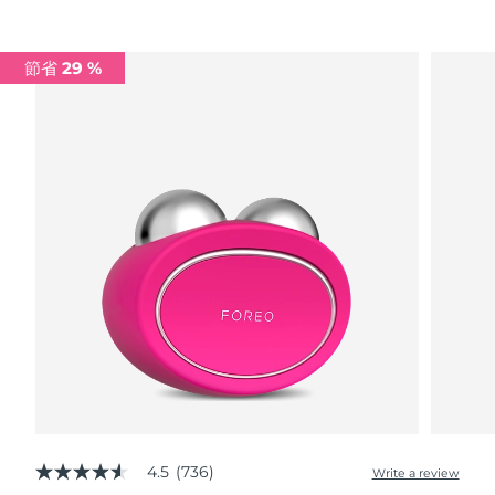
Advanced pore care essentials
以色列
預計送達日期
8/14/26
For healthy hair
18% PAP
護膚品
男士
義大利
預計送達日期
8/10/26
節省 29 %
日本
預計送達日期
8/13/26
澤西島
預計送達日期
8/15/26
全部購買
哈薩克
預計送達日期
8/12/26
FOREO APP
科威特
預計送達日期
8/10/26
關於我們
拉脫維亞
預計送達日期
8/10/26
黎巴嫩
預計送達日期
8/11/26
立陶宛
預計送達日期
8/10/26
盧森堡
預計送達日期
8/10/26
4.5
(736)
Write a review
4.5