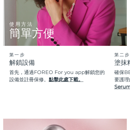
使用方法
簡單方便
第一步
第二步
解鎖設備
塗抹
首先，通過FOREO For you app解鎖您的
確保B
設備並註冊保修。
點擊此處下載。
要護理
Serum