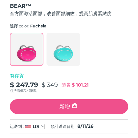
out
BEAR™
of
中國澳門特別行政區
預計送達日期
8/12/26
5
全方面激活面部，改善面部細紋，提高肌膚緊緻度
stars,
average
馬來西亞
預計送達日期
8/13/26
rating
選擇 color:
Fuchsia
value.
Read
馬爾他
預計送達日期
8/10/26
736
Reviews.
Same
墨西哥
預計送達日期
8/14/26
page
link.
摩納哥
預計送達日期
8/11/26
有存貨
荷蘭
預計送達日期
8/10/26
$ 247.79
$ 349
節省
$ 101.21
包括增值稅和關稅
紐西蘭
預計送達日期
8/10/26
新增
挪威
預計送達日期
8/10/26
阿曼
預計送達日期
8/13/26
8/11/26
US
运送到 :
預計送達日期:
菲律賓
預計送達日期
8/13/26