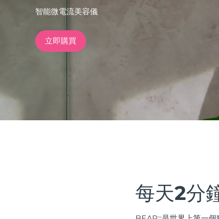
智能微電流美容儀
issa™ Teeth Whitening Set
立即購買
FAQ™ Dual LED Panel
熱門產品
特別優惠
暢銷產品
每天2分
BEAR
是世界上第一個獲得 
TM