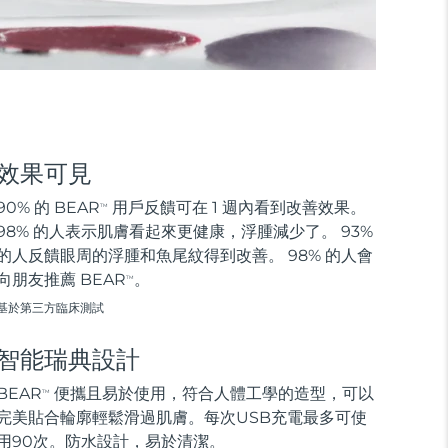
效果可見
90% 的 BEAR
用戶反饋可在 1 週內看到改善效果。
TM
98% 的人表示肌膚看起來更健康，浮腫減少了。 93%
的人反饋眼周的浮腫和魚尾紋得到改善。 98% 的人會
向朋友推薦 BEAR
。
TM
基於第三方臨床測試
智能瑞典設計
BEAR
便攜且易於使用，符合人體工學的造型，可以
TM
完美貼合輪廓輕鬆滑過肌膚。每次USB充電最多可使
用90次。防水設計，易於清潔。