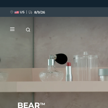
移
至
主
內
US
8/9/26
容
新品
BREAKING NEWS
FAQ™ Pure Beauty-Tech Elixir
BEAR
TM