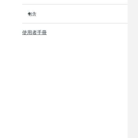
臨床證明可在 1 週內淡化皺紋和細紋。
包含
臨床證明可在 1 週內改善肌膚緊緻度和彈性。
90% 的用戶在短短 1 週內就能看到明顯效果。
BEAR
TM
使用者手冊
95% 的用戶表示他們的臉看起來更年輕，顴骨更飽
透明支架
滿。
便攜袋
98% 的用戶反饋肌膚看起來更明亮、豐滿、和柔
USB 充電線
軟。
快速操作指南
10個微電流檔位，單次USB充電可使用長達90次護
理。通過app解鎖更多美肌私教課。
通用操作指南
2年質保 (西班牙、葡萄牙、瑞典：3年質保)
與所有微電流設備一樣，BEAR
必須與介質精華/凝膠
TM
一起使用。為了達到最佳安全性和增強效果，我們建議
使用FOREO的SUPERCHARGED
Serum 2.0。
TM