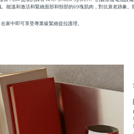
儀。能溫和激活和緊緻面部和頸部的69塊肌肉，對抗衰老跡象。
使用，在家中即可享受專業級緊緻提拉護理。