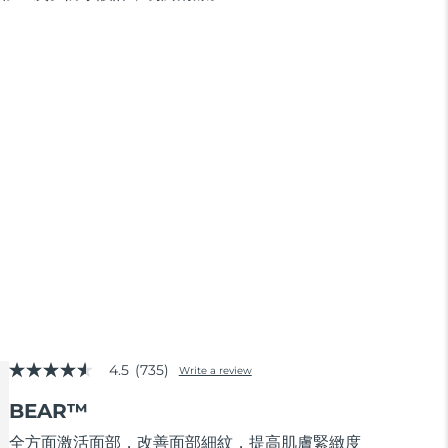
4.5
(735)
Write a review
4.5
out
BEAR™
of
5
stars,
全方面激活面部，改善面部細紋，提高肌膚緊緻度