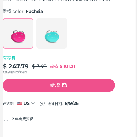
average
rating
選擇 color:
Fuchsia
value.
Read
735
Reviews.
Same
page
link.
有存貨
$ 247.79
$ 349
節省
$ 101.21
包括增值稅和關稅
新增
8/9/26
US
运送到 :
預計送達日期:
2 年免費質保
如果您在2年質保期內發現任何非人為品質問題，FOREO
將免費為您更換產品。