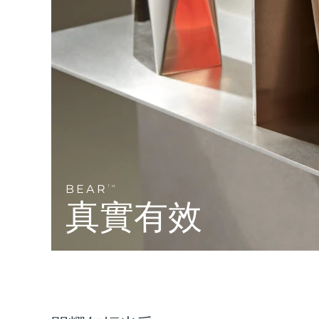
Near-infrared and red light therapy device
Smart hybrid silicone sonic toothbrush
抗老
LED 護理
LUNA™ 4 mini
面部提拉護理
FAQ™ 101
FAQ™ 201
UFO™ 3 mini
issa™ 4 smile
For young skin, T-zone
Premium anti-aging skincare
NEW
Clinical anti-aging
LED mask
Red light therapy device for young skin
Hybrid silicone sonic toothbrush
生髮
LUNA™ 4 go
BEAR™ 設備
肌膚年輕化
FAQ™ 102
FAQ™ 202
UFO™ 3 go
issa™ 4 baby
For travel or gym bag
All premium facelift devices
FAQ™ 301
FAQ™ 501
Advanced clinical anti-aging
LED mask
Portable red light therapy
For ages 0-3
NEW
LED hair strengthening scalp massager
Full-Spectrum Red Light Therapy
LUNA™護膚
BEAR
FAQ™ 103
TM
FAQ™ 211
保健品
面膜
issa™ Teeth Whitening Set
Premium cleansers & balm
真實有效
FAQ™ Scalp Serum
FAQ™ 502
Luxurious clinical anti-aging set
Anti-aging neck & décolleté LED mask
Rejuvenation & hydration
Dual LED + sonic device & 18% PAP gel
Scalp recovery probiotic serum
Full-Spectrum Red Light Therapy
LUNA™ 設備
專業治療
FAQ™ P1 Primer
FAQ™ 221
UFO™ 設備
ISSA™ 設備
All facial cleansing devices
FAQ™護膚品
Manuka honey primer
Anti-aging LED hand mask
FAQ™ Red Light Serum
All deep facial hydration devices
All silicone sonic toothbrushes
All FAQ™ skincare