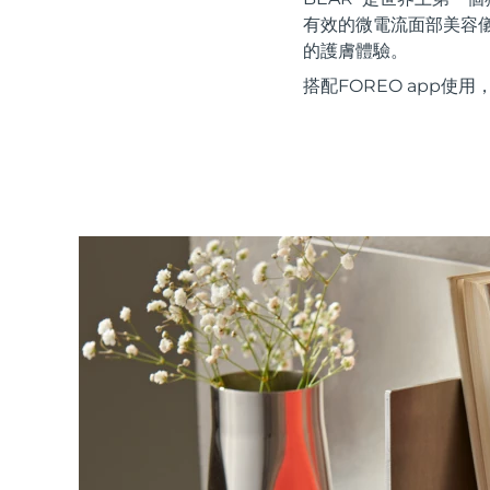
紅光療法
有效的微電流面部美容
的護膚體驗。
搭配FOREO app
瑞典美膚護理
面部清潔
緊致提拉
LUNA™ 4 套裝
BEAR™ 2 套裝
Anti-aging massage
Microcurrent toning
補水保濕
口腔護理
LUNA™ 4 Plus
BEAR™ 2 go
UFO™ 3 套裝
issa™ 4
Massage, LED heating
Microcurrent toning on-the-go
Deep facial hydration
Hybrid silicone sonic toothbrush
FAQ™ 抗老護理
LUNA™ 4 Men
BEAR™ 2 eyes & lips
NEW
UFO™ 3 LED
issa™ 4 plus
For men, anti-aging massage
Microcurrent line smoothing device