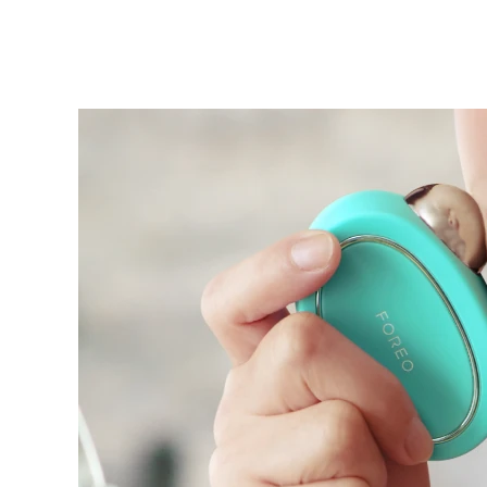
KIWI™ 皮肤护理
All acne treatment devices
All revitalizing eye massagers
Serum
issa™ Teeth Whitening Gel
Advanced pore care essentials
For healthy hair
18% PAP
護膚品
男士
全部購買
FOREO APP
關於我們