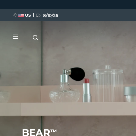
移
至
主
內
US
8/10/26
容
新品
BREAKING NEWS
FAQ™ Pure Beauty-Tech Elixir
BEAR
TM