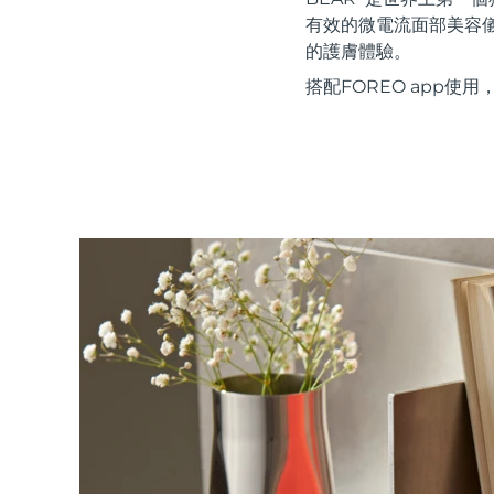
紅光療法
有效的微電流面部美容
的護膚體驗。
搭配FOREO app
瑞典美膚護理
面部清潔
緊致提拉
LUNA™ 4 套裝
BEAR™ 2 套裝
Anti-aging massage
Microcurrent toning
補水保濕
口腔護理
LUNA™ 4 Plus
BEAR™ 2 go
UFO™ 3 套裝
issa™ 4
Massage, LED heating
Microcurrent toning on-the-go
Deep facial hydration
Hybrid silicone sonic toothbrush
FAQ™ 抗老護理
LUNA™ 4 Men
BEAR™ 2 eyes & lips
NEW
UFO™ 3 LED
issa™ 4 plus
For men, anti-aging massage
Microcurrent line smoothing device