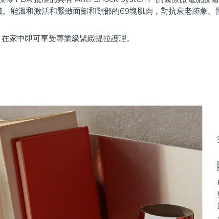
儀。能溫和激活和緊緻面部和頸部的69塊肌肉，對抗衰老跡象。
使用，在家中即可享受專業級緊緻提拉護理。