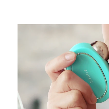
KIWI™ 皮肤护理
All acne treatment devices
All revitalizing eye massagers
Serum
issa™ Teeth Whitening Gel
Advanced pore care essentials
For healthy hair
18% PAP
護膚品
男士
全部購買
FOREO APP
關於我們