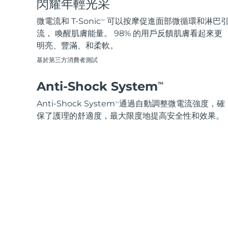
閃耀年輕光采
脫毛
FAQ™護膚品
身體護理
FAQ™護膚品
FAQ™產品
FAQ™ skincare
All FAQ™ skincare
All FAQ™ skincare
PEACH™ 2 Pro Max
BEAR™ 2 body
微電流和 T-Sonic
可以按摩促進面部微循環和淋巴
TM
All hair treatments
All FAQ™ skincare
Professional IPL hair removal device
Microcurrent body toning
流， 喚醒肌膚能量。 98% 的用戶反饋肌膚看起來更
明亮、豐滿、和柔軟。
FAQ™產品
FAQ™產品
痘肌護理
FAQ™ products
眼部護理
基於第三方消費者測試
All anti-aging treatments
All LED treatments
PEACH™ 2
LUNA™ 4 body
All toning treatments
ESPADA™ 2 plus
BEAR™ 2 eyes & lips
IPL hair removal
Massaging body brush
Anti-Shock System
TM
Recurring acne LED therapy
Microcurrent line smoothing device
Anti-Shock System
通過自動調整微電流強度，確
TM
PEACH™ 2 go
SUPERCHARGED™ serum
保了護理的舒適度，最大限度地提高安全性和效果。
護發
毛孔護理
ESPADA™ 2
IRIS™ 2
Travel-friendly IPL hair removal
Firming body serum
LUNA™ 4 hair
KIWI™ derma
Acne treatment device
Rejuvenating eye massager
NEW
2-in-1 LED scalp massager
Diamond microdermabrasion .
PEACH™ Cooling Prep Gel
ESPADA™ Blemish Solution
眼部護膚
牙齒美白
Cooling IPL hair removal gel
FLIP™ play advanced
KIWI™
Concentrated acne gel
Advanced eye care treatment
issa™ Teeth Whitening Set
LED light hairbrush
Blackhead remover
Dual LED + sonic device & 18% PAP gel
更多的
ESPADA™ 設備
眼部護理設備
LUNA™ Dual-Peptide Scalp