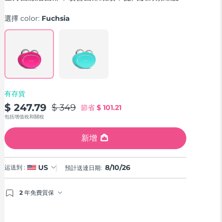
average
rating
選擇 color:
Fuchsia
value.
Read
735
Reviews.
Same
page
link.
有存貨
$ 247.79
$ 349
節省
$ 101.21
包括增值稅和關稅
新增
8/10/26
US
运送到 :
預計送達日期:
2 年免費質保
如果您在2年質保期內發現任何非人為品質問題，FOREO
將免費為您更換產品。