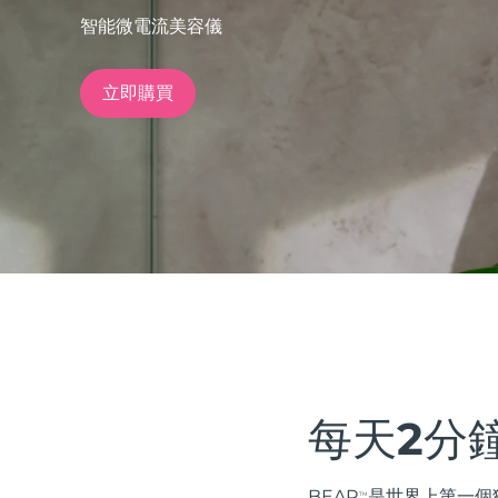
智能微電流美容儀
issa™ Teeth Whitening Set
立即購買
FAQ™ Dual LED Panel
熱門產品
特別優惠
暢銷產品
每天2分
BEAR
是世界上第一個獲得 
TM