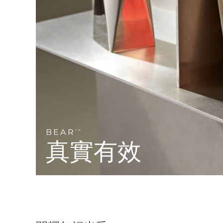
Near-infrared and red light therapy device
Smart hybrid silicone sonic toothbrush
抗老
LED 護理
LUNA™ 4 mini
面部提拉護理
FAQ™ 101
FAQ™ 201
UFO™ 3 mini
issa™ 4 smile
For young skin, T-zone
Premium anti-aging skincare
NEW
Clinical anti-aging
LED mask
Red light therapy device for young skin
Hybrid silicone sonic toothbrush
生髮
LUNA™ 4 go
BEAR™ 設備
肌膚年輕化
FAQ™ 102
FAQ™ 202
UFO™ 3 go
issa™ 4 baby
For travel or gym bag
All premium facelift devices
FAQ™ 301
FAQ™ 501
Advanced clinical anti-aging
LED mask
Portable red light therapy
For ages 0-3
NEW
LED hair strengthening scalp massager
Full-Spectrum Red Light Therapy
LUNA™護膚
BEAR
FAQ™ 103
TM
FAQ™ 211
保健品
面膜
issa™ Teeth Whitening Set
Premium cleansers & balm
真實有效
FAQ™ Scalp Serum
FAQ™ 502
Luxurious clinical anti-aging set
Anti-aging neck & décolleté LED mask
Rejuvenation & hydration
Dual LED + sonic device & 18% PAP gel
Scalp recovery probiotic serum
Full-Spectrum Red Light Therapy
LUNA™ 設備
專業治療
FAQ™ P1 Primer
FAQ™ 221
UFO™ 設備
ISSA™ 設備
All facial cleansing devices
FAQ™護膚品
Manuka honey primer
Anti-aging LED hand mask
FAQ™ Red Light Serum
All deep facial hydration devices
All silicone sonic toothbrushes
All FAQ™ skincare