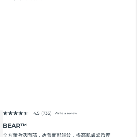
4.5
(735)
Write a review
4.5
out
BEAR™
of
5
stars,
全方面激活面部，改善面部細紋，提高肌膚緊緻度