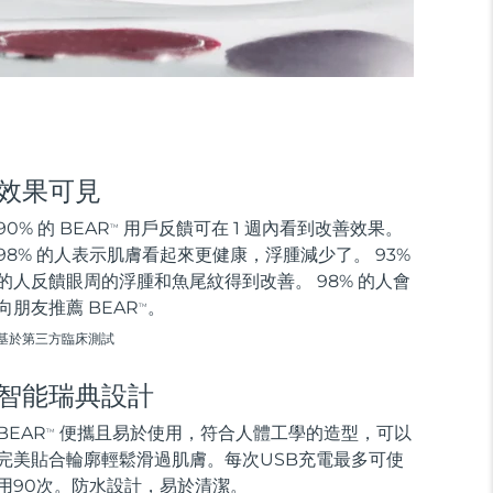
效果可見
90% 的 BEAR
用戶反饋可在 1 週內看到改善效果。
TM
98% 的人表示肌膚看起來更健康，浮腫減少了。 93%
的人反饋眼周的浮腫和魚尾紋得到改善。 98% 的人會
向朋友推薦 BEAR
。
TM
基於第三方臨床測試
智能瑞典設計
BEAR
便攜且易於使用，符合人體工學的造型，可以
TM
完美貼合輪廓輕鬆滑過肌膚。每次USB充電最多可使
用90次。防水設計，易於清潔。