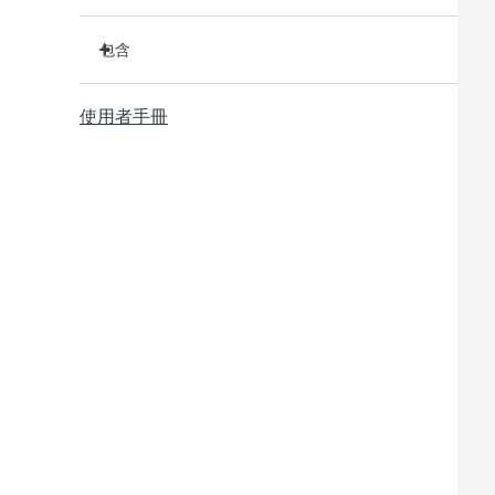
臨床證明可在 1 週內淡化皺紋和細紋。
包含
臨床證明可在 1 週內改善肌膚緊緻度和彈性。
90% 的用戶在短短 1 週內就能看到明顯效果。
BEAR
TM
使用者手冊
95% 的用戶表示他們的臉看起來更年輕，顴骨更飽
透明支架
滿。
便攜袋
98% 的用戶反饋肌膚看起來更明亮、豐滿、和柔
USB 充電線
軟。
快速操作指南
10個微電流檔位，單次USB充電可使用長達90次護
理。通過app解鎖更多美肌私教課。
通用操作指南
2年質保 (西班牙、葡萄牙、瑞典：3年質保)
與所有微電流設備一樣，BEAR
必須與介質精華/凝膠
TM
一起使用。為了達到最佳安全性和增強效果，我們建議
使用FOREO的SUPERCHARGED
Serum 2.0。
TM