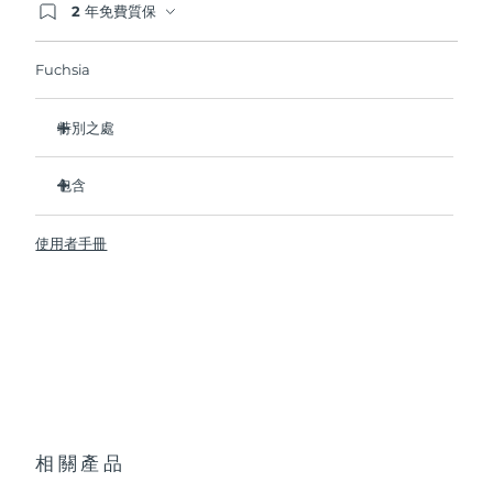
2 年免費質保
如果您在2年質保期內發現任何非人為品質問題，
波蘭
FOREO將免費為您更換產品。
預計送達日期
09/08/2026
Fuchsia
葡萄牙
預計送達日期
08/08/2026
特別之處
波多黎各
預計送達日期
10/08/2026
臨床證明可在 1 週內淡化皺紋和細紋。
包含
臨床證明可在 1 週內改善肌膚緊緻度和彈性。
卡達
預計送達日期
09/08/2026
90% 的用戶在短短 1 週內就能看到明顯效果。
BEAR
TM
使用者手冊
95% 的用戶表示他們的臉看起來更年輕，顴骨更飽滿。
透明支架
留尼旺
預計送達日期
13/08/2026
98% 的用戶反饋肌膚看起來更明亮、豐滿、和柔軟。
便攜袋
10個微電流檔位，單次USB充電可使用長達90次護理。通過
羅馬尼亞
USB 充電線
預計送達日期
08/08/2026
app解鎖更多美肌私教課。
快速操作指南
與所有微電流設備一樣，BEAR
必須與介質精華/凝膠一起使用。
TM
俄羅斯
預計送達日期
16/08/2026
通用操作指南
為了達到最佳安全性和增強效果，我們建議使用FOREO的
2年質保 (西班牙、葡萄牙、瑞典：3年質保)
SUPERCHARGED
Serum 2.0。
TM
沙烏地阿拉伯
預計送達日期
09/08/2026
相關產品
新加坡
預計送達日期
10/08/2026