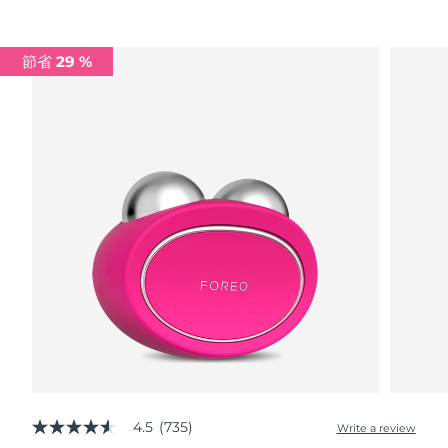
Advanced pore care essentials
以色列
預計送達日期
12/08/2026
For healthy hair
18% PAP
護膚品
男士
義大利
預計送達日期
08/08/2026
節省 29 %
日本
預計送達日期
11/08/2026
澤西島
預計送達日期
13/08/2026
全部購買
哈薩克
預計送達日期
10/08/2026
FOREO APP
科威特
預計送達日期
08/08/2026
關於我們
拉脫維亞
預計送達日期
08/08/2026
黎巴嫩
預計送達日期
09/08/2026
立陶宛
預計送達日期
08/08/2026
盧森堡
預計送達日期
08/08/2026
4.5
(735)
Write a review
4.5