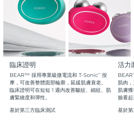
Professional IPL hair removal device
Microcurrent body toning
All hair treatments
All FAQ™ skincare
德國
預計送達日期
08/08/2026
FAQ™產品
FAQ™產品
痘肌護理
眼部護理
直布羅陀
PEACH™ 2
LUNA™ 4 body
預計送達日期
12/08/2026
FAQ™ products
All anti-aging treatments
All LED treatments
ESPADA™ 2 plus
BEAR™ 2 eyes & lips
IPL hair removal
Massaging body brush
All toning treatments
希臘
預計送達日期
08/08/2026
Recurring acne LED therapy
Microcurrent line smoothing device
中國香港特別行政區
預計送達日期
09/08/2026
PEACH™ 2 go
SUPERCHARGED™ serum
護發
毛孔護理
ESPADA™ 2
IRIS™ 2
Travel-friendly IPL hair removal
Firming body serum
臨床證明
活力
匈牙利
LUNA™ 4 hair
預計送達日期
08/08/2026
KIWI™ derma
Acne treatment device
Rejuvenating eye massager
NEW
2-in-1 LED scalp massager
Diamond microdermabrasion .
BEAR™ 採用專業級微電流和 T-Sonic
按
BEAR
TM
T
冰島
預計送達日期
09/08/2026
摩，可改善整體面部輪廓，延緩肌膚衰老。
肌肉，
PEACH™ Cooling Prep Gel
ESPADA™ Blemish Solution
眼部護膚
臨床證明可在短短 1 週內改善皺紋、細紋、肌
肌膚獲
牙齒美白
Cooling IPL hair removal gel
印尼
預計送達日期
06/08/2026
FLIP™ play advanced
KIWI™
膚緊緻度和彈性。
臉看起
Concentrated acne gel
Advanced eye care treatment
issa™ Teeth Whitening Set
LED light hairbrush
Blackhead remover
愛爾蘭
預計送達日期
08/08/2026
更多的
Dual LED + sonic device & 18% PAP gel
基於第三方臨床測試
基於第
ESPADA™ 設備
眼部護理設備
曼島
預計送達日期
10/08/2026
LUNA™ Dual-Peptide Scalp
KIWI™ 皮肤护理
All acne treatment devices
All revitalizing eye massagers
Serum
issa™ Teeth Whitening Gel