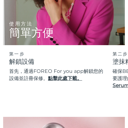
使用方法
簡單方便
第一步
第二步
解鎖設備
塗抹
首先，通過FOREO For you app解鎖您的
確保B
設備並註冊保修。
點擊此處下載。
要護理
Serum