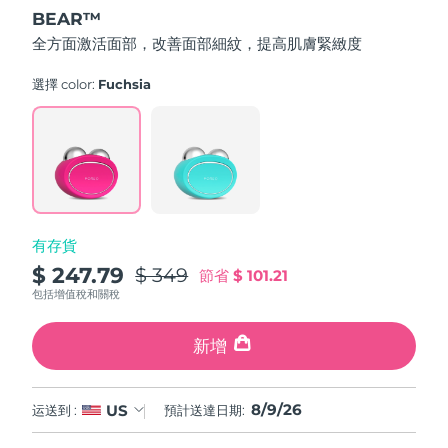
out
BEAR™
of
中國澳門特別行政區
預計送達日期
10/08/2026
5
全方面激活面部，改善面部細紋，提高肌膚緊緻度
stars,
average
馬來西亞
預計送達日期
11/08/2026
rating
選擇 color:
Fuchsia
value.
Read
馬爾他
預計送達日期
08/08/2026
735
Reviews.
Same
墨西哥
預計送達日期
12/08/2026
page
link.
摩納哥
預計送達日期
09/08/2026
有存貨
荷蘭
預計送達日期
08/08/2026
$ 247.79
$ 349
節省
$ 101.21
包括增值稅和關稅
紐西蘭
預計送達日期
08/08/2026
新增
挪威
預計送達日期
08/08/2026
阿曼
預計送達日期
11/08/2026
8/9/26
US
运送到 :
預計送達日期:
菲律賓
預計送達日期
11/08/2026