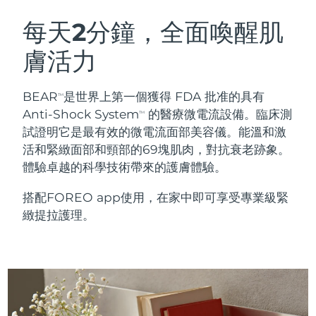
瑞典美膚護理
奧地利
預計送達日期
08/08/2026
每天2分鐘，全面喚醒肌
膚活力
巴林
預計送達日期
09/08/2026
面部清潔
緊致提拉
比利時
預計送達日期
08/08/2026
BEAR
是世界上第一個獲得 FDA 批准的具有
TM
LUNA™ 4 套裝
BEAR™ 2 套裝
Anti-Shock System
的醫療微電流設備。臨床測
TM
百慕達
預計送達日期
14/08/2026
Anti-aging massage
Microcurrent toning
試證明它是最有效的微電流面部美容儀。能溫和激
活和緊緻面部和頸部的69塊肌肉，對抗衰老跡象。
波士尼亞與赫塞哥維納
預計送達日期
11/08/2026
體驗卓越的科學技術帶來的護膚體驗。
補水保濕
口腔護理
LUNA™ 4 Plus
BEAR™ 2 go
汶萊
預計送達日期
13/08/2026
UFO™ 3 套裝
issa™ 4
搭配FOREO app使用，在家中即可享受專業級緊
Massage, LED heating
Microcurrent toning on-the-go
FAQ™ 抗老護理
Deep facial hydration
Hybrid silicone sonic toothbrush
緻提拉護理。
保加利亞
預計送達日期
08/08/2026
NEW
LUNA™ 4 Men
BEAR™ 2 eyes & lips
加拿大
預計送達日期
12/08/2026
UFO™ 3 LED
issa™ 4 plus
For men, anti-aging massage
Microcurrent line smoothing device
Near-infrared and red light therapy
Smart hybrid silicone sonic toothbrush
智利
預計送達日期
12/08/2026
device
抗老
LED 護理