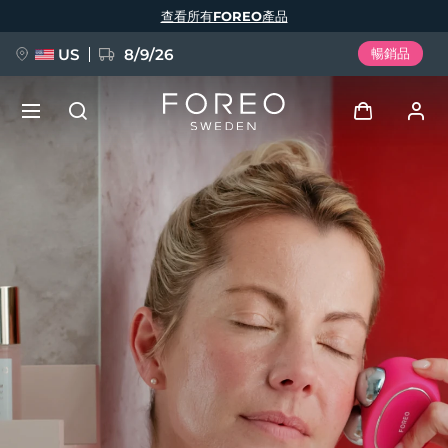
移
查看所有FOREO產品
至
主
內
容
US
8/9/26
暢銷品
新品
登入
語言
BREAKING NEWS
用戶信息
English
Deutsch
Español
我的設備
FAQ™ Pure Beauty-Tech Elixir
Français
Italiano
Português
我的訂單
Polski
Svenska
Русский
Türkçe
简体中文
繁體中文
我的地址
issa™ Teeth Whitening Set
我的訂閱