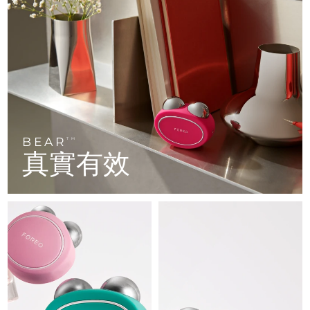
FAQ™ 101
FAQ™ 201
中國
LUNA™ 4 mini
面部提拉護理
預計送達日期
08/08/2026
NEW
issa™ 4 smile
UFO™ 3 mini
Clinical anti-aging
LED mask
For young skin, T-zone
Premium anti-aging skincare
哥倫比亞
預計送達日期
12/08/2026
Hybrid silicone sonic toothbrush
Red light therapy device for young skin
生髮
肌膚年輕化
克羅埃西亞
預計送達日期
08/08/2026
FAQ™ 102
FAQ™ 202
LUNA™ 4 go
BEAR™ 設備
FAQ™ 301
FAQ™ 501
issa™ 4 baby
UFO™ 3 go
Advanced clinical anti-aging
LED mask
For travel or gym bag
All premium facelift devices
NEW
賽普勒斯
預計送達日期
09/08/2026
LED hair strengthening scalp massager
Full-Spectrum Red Light Therapy
For ages 0-3
Portable red light therapy
捷克
預計送達日期
08/08/2026
BEAR
FAQ™ 103
FAQ™ 211
TM
LUNA™護膚
保健品
真實有效
FAQ™ Scalp Serum
FAQ™ 502
issa™ Teeth Whitening Set
面膜
Luxurious clinical anti-aging set
Anti-aging neck & décolleté LED mask
Premium cleansers & balm
丹麥
預計送達日期
08/08/2026
Scalp recovery probiotic serum
Full-Spectrum Red Light Therapy
Dual LED + sonic device & 18% PAP gel
Rejuvenation & hydration
專業治療
愛沙尼亞
預計送達日期
08/08/2026
FAQ™ P1 Primer
FAQ™ 221
LUNA™ 設備
FAQ™護膚品
ISSA™ 設備
UFO™ 設備
Manuka honey primer
Anti-aging LED hand mask
芬蘭
FAQ™ Red Light Serum
預計送達日期
08/08/2026
All facial cleansing devices
All FAQ™ skincare
All silicone sonic toothbrushes
All deep facial hydration devices
法國
預計送達日期
08/08/2026
脫毛
身體護理
FAQ™護膚品
FAQ™護膚品
PEACH™ 2 Pro Max
BEAR™ 2 body
FAQ™產品
FAQ™ skincare
法屬玻里尼西亞
預計送達日期
12/08/2026
All FAQ™ skincare
All FAQ™ skincare