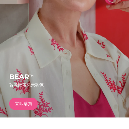
發貨國家
美國
預計送達日期
09/08/2026
FAQ™ Dual LED Panel
英國
預計送達日期
08/08/2026
熱門產品
西班牙
預計送達日期
08/08/2026
澳洲
預計送達日期
11/08/2026
法國
預計送達日期
08/08/2026
BEAR
TM
特別優惠
暢銷產品
智能微電流美容儀
德國
預計送達日期
08/08/2026
加拿大
預計送達日期
12/08/2026
立即購買
紅光療法
澳洲
預計送達日期
11/08/2026