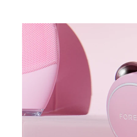
LUNA™ Dual-Peptide Scalp Serum
KIWI™ 皮肤护理
All acne treatment devices
All revitalizing eye massagers
issa™ Teeth Whitening Gel
For healthy hair
Advanced pore care essentials
18% PAP
護膚品
男士
全部購買
FOREO APP
關於我們