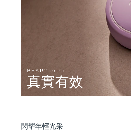
Near-infrared and red light therapy device
Smart hybrid silicone sonic toothbrush
抗老
LED 護理
LUNA™ 4 mini
面部提拉護理
FAQ™ 101
FAQ™ 201
UFO™ 3 mini
issa™ 4 smile
For young skin, T-zone
Premium anti-aging skincare
NEW
Clinical anti-aging
LED mask
Red light therapy device for young skin
Hybrid silicone sonic toothbrush
生髮
LUNA™ 4 go
BEAR™ 設備
肌膚年輕化
FAQ™ 102
FAQ™ 202
UFO™ 3 go
issa™ 4 baby
For travel or gym bag
All premium facelift devices
FAQ™ 301
FAQ™ 501
Advanced clinical anti-aging
LED mask
Portable red light therapy
For ages 0-3
NEW
LED hair strengthening scalp massager
Full-Spectrum Red Light Therapy
BEAR
mini
TM
LUNA™護膚
真實有效
FAQ™ 103
FAQ™ 211
保健品
面膜
issa™ Teeth Whitening Set
Premium cleansers & balm
FAQ™ Scalp Serum
FAQ™ 502
Luxurious clinical anti-aging set
Anti-aging neck & décolleté LED mask
Rejuvenation & hydration
Dual LED + sonic device & 18% PAP gel
Scalp recovery probiotic serum
Full-Spectrum Red Light Therapy
LUNA™ 設備
專業治療
FAQ™ P1 Primer
FAQ™ 221
UFO™ 設備
ISSA™ 設備
All facial cleansing devices
FAQ™護膚品
Manuka honey primer
Anti-aging LED hand mask
All deep facial hydration devices
All silicone sonic toothbrushes
FAQ™ Red Light Serum
All FAQ™ skincare
閃耀年輕光采