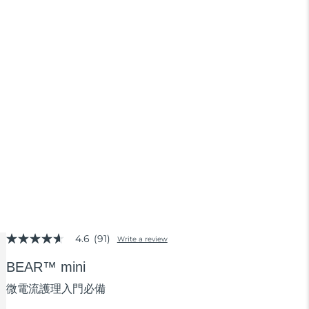
4.6
(91)
Write a review
4.6
out
of
BEAR™ mini
5
stars,
微電流護理入門必備
average