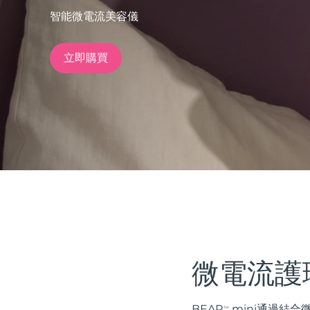
智能微電流美容儀
issa™ Teeth Whitening Set
立即購買
FAQ™ Dual LED Panel
熱門產品
特別優惠
暢銷產品
微電流護
BEAR
mini通過結合微
TM