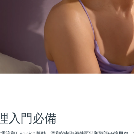
理入門必備
電流和T-Sonic
脈動，溫和的刺激鍛煉面部和頸部69塊肌肉，
TM