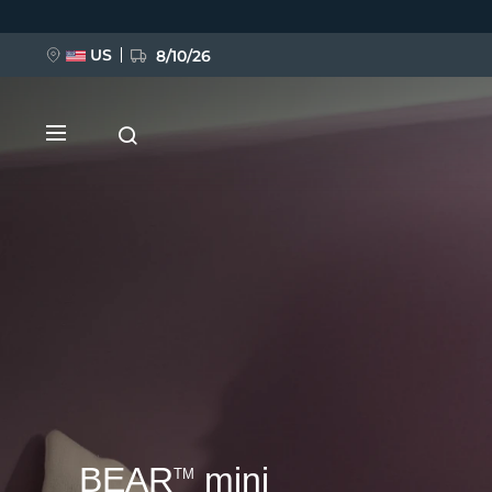
移
至
主
內
US
8/10/26
容
新品
BREAKING NEWS
FAQ™ Pure Beauty-Tech Elixir
BEAR
mini
TM