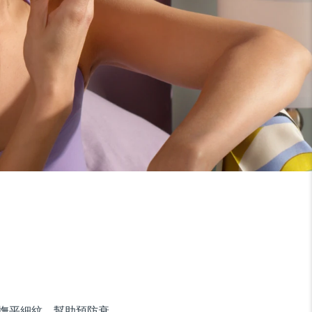
撫平細紋，幫助預防衰