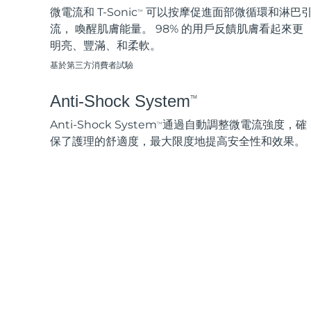
脫毛
FAQ™護膚品
身體護理
FAQ™護膚品
微電流和 T-Sonic
可以按摩促進面部微循環和淋巴
TM
FAQ™產品
FAQ™ skincare
All FAQ™ skincare
All FAQ™ skincare
PEACH™ 2 Pro Max
BEAR™ 2 body
流， 喚醒肌膚能量。 98% 的用戶反饋肌膚看起來更
All hair treatments
All FAQ™ skincare
Professional IPL hair removal device
Microcurrent body toning
明亮、豐滿、和柔軟。
基於第三方消費者試驗
FAQ™產品
FAQ™產品
痘肌護理
FAQ™ products
眼部護理
All anti-aging treatments
All LED treatments
PEACH™ 2
LUNA™ 4 body
Anti-Shock System
All toning treatments
TM
ESPADA™ 2 plus
BEAR™ 2 eyes & lips
IPL hair removal
Massaging body brush
Recurring acne LED therapy
Microcurrent line smoothing device
Anti-Shock System
通過自動調整微電流強度，確
TM
保了護理的舒適度，最大限度地提高安全性和效果。
PEACH™ 2 go
SUPERCHARGED™ serum
護發
毛孔護理
ESPADA™ 2
IRIS™ 2
Travel-friendly IPL hair removal
Firming body serum
LUNA™ 4 hair
KIWI™ derma
Acne treatment device
Rejuvenating eye massager
NEW
2-in-1 LED scalp massager
Diamond microdermabrasion .
PEACH™ Cooling Prep Gel
ESPADA™ Blemish Solution
眼部護膚
牙齒美白
Cooling IPL hair removal gel
FLIP™ play advanced
KIWI™
Concentrated acne gel
Advanced eye care treatment
issa™ Teeth Whitening Set
LED light hairbrush
Blackhead remover
Dual LED + sonic device & 18% PAP gel
更多的
ESPADA™ 設備
眼部護理設備