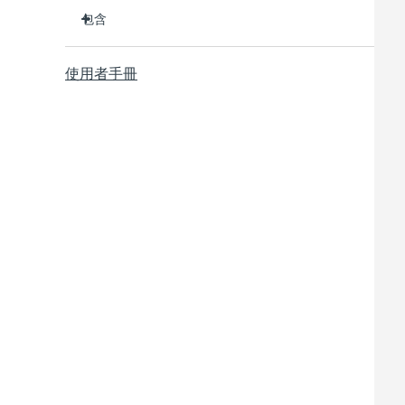
臨床證明可在 1 週內淡化皺紋和細紋。
包含
臨床證明可在 1 週內改善肌膚緊緻度和彈性。
90% 的用戶在短短 1 週內就能看到明顯效果。
BEAR
mini
™
使用者手冊
95% 的用戶表示他們的臉看起來更年輕，顴骨更飽
透明支架
滿。
USB 充電線
98% 的用戶反饋肌膚看起來更明亮、豐滿、和柔
快速操作指南
軟。
通用操作指南
6個微電流檔位。單次USB充電可使用長達90次護
理。通過app解鎖更多美肌私教課。
2年質保 (西班牙、葡萄牙、瑞典：3年質保)
與所有微電流設備一樣，BEAR
mini必須與介質精華/
™
凝膠一起使用。為了達到最佳安全性和增強效果，我們
建議使用FOREO的SERUM SÉRUM SERUM。