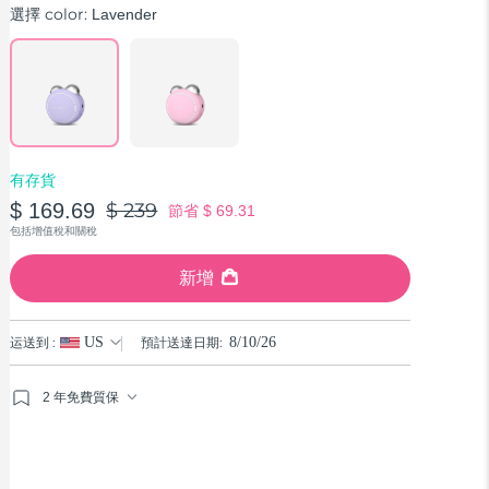
rating
選擇 color:
Lavender
value.
Read
91
Reviews.
Same
page
link.
有存貨
$ 169.69
$ 239
節省
$ 69.31
包括增值稅和關稅
新增
运送到 :
US
預計送達日期:
8/10/26
2 年免費質保
如果您在2年質保期內發現任何非人為品質問題，FOREO
將免費為您更換產品。