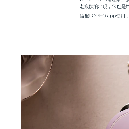
紅光療法
老痕蹟的出現，它也是世界上
搭配FOREO app
瑞典美膚護理
面部清潔
緊致提拉
LUNA™ 4 套裝
BEAR™ 2 套裝
Anti-aging massage
Microcurrent toning
補水保濕
口腔護理
LUNA™ 4 Plus
BEAR™ 2 go
UFO™ 3 套裝
issa™ 4
Massage, LED heating
Microcurrent toning on-the-go
Deep facial hydration
Hybrid silicone sonic toothbrush
FAQ™ 抗老護理
LUNA™ 4 Men
BEAR™ 2 eyes & lips
NEW
UFO™ 3 LED
issa™ 4 plus
For men, anti-aging massage
Microcurrent line smoothing device