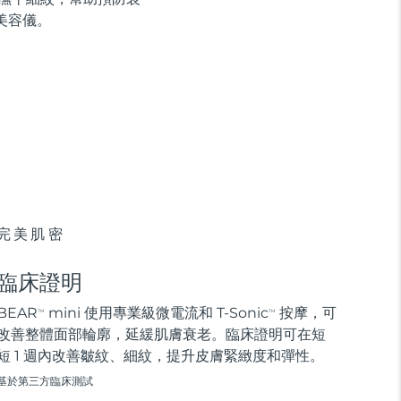
美容儀。
完美肌密
臨床證明
BEAR
mini 使用專業級微電流和 T-Sonic
按摩，可
TM
TM
改善整體面部輪廓，延緩肌膚衰老。臨床證明可在短
短 1 週內改善皺紋、細紋，提升皮膚緊緻度和彈性。
基於第三方臨床測試