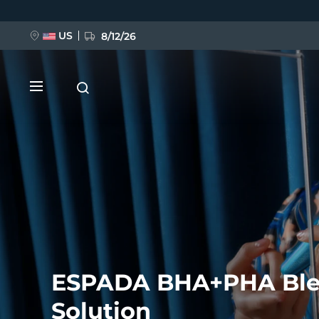
移
至
主
內
US
8/12/26
容
新品
BREAKING NEWS
ESPADA BHA+PHA Bl
FAQ™ Pure Beauty-Tech Elixir
Solution