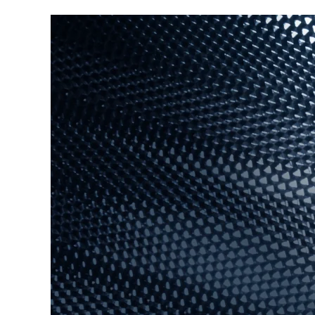
脫毛
FAQ™護膚品
身體護理
FAQ™護膚品
FAQ™產品
FAQ™ skincare
All FAQ™ skincare
All FAQ™ skincare
PEACH™ 2 Pro Max
BEAR™ 2 body
All hair treatments
All FAQ™ skincare
Professional IPL hair removal device
Microcurrent body toning
FAQ™產品
FAQ™產品
痘肌護理
FAQ™ products
眼部護理
All anti-aging treatments
All LED treatments
PEACH™ 2
LUNA™ 4 body
All toning treatments
ESPADA™ 2 plus
BEAR™ 2 eyes & lips
IPL hair removal
Massaging body brush
Recurring acne LED therapy
Microcurrent line smoothing device
PEACH™ 2 go
SUPERCHARGED™ serum
護發
毛孔護理
ESPADA™ 2
IRIS™ 2
Travel-friendly IPL hair removal
Firming body serum
LUNA™ 4 hair
KIWI™ derma
Acne treatment device
Rejuvenating eye massager
NEW
2-in-1 LED scalp massager
Diamond microdermabrasion .
PEACH™ Cooling Prep Gel
ESPADA™ Blemish Solution
眼部護膚
牙齒美白
Cooling IPL hair removal gel
FLIP™ play advanced
KIWI™
Concentrated acne gel
Advanced eye care treatment
issa™ Teeth Whitening Set
LED light hairbrush
Blackhead remover
Dual LED + sonic device & 18% PAP gel
更多的
ESPADA™ 設備
眼部護理設備
LUNA™ Dual-Peptide Scalp