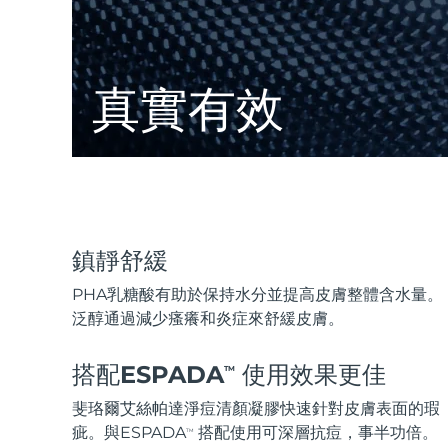
KIWI™ 皮肤护理
All acne treatment devices
All revitalizing eye massagers
Serum
issa™ Teeth Whitening Gel
Advanced pore care essentials
For healthy hair
18% PAP
護膚品
男士
真實有效
全部購買
鎮靜舒緩
FOREO APP
PHA乳糖酸有助於保持水分並提高皮膚整體含水量。
泛醇通過減少瘙癢和炎症來舒緩皮膚。
關於我們
搭配ESPADA
使用效果更佳
TM
斐珞爾艾絲帕達淨痘清顏凝膠快速針對皮膚表面的瑕
疵。與ESPADA
搭配使用可深層抗痘，事半功倍。
TM