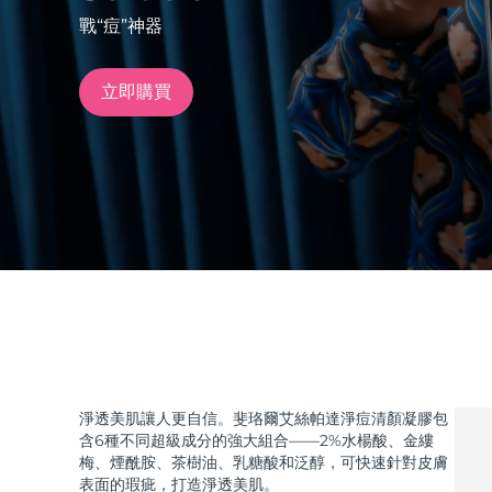
戰“痘”神器
issa™ Teeth Whitening Set
立即購買
FAQ™ Dual LED Panel
熱門產品
特別優惠
暢銷產品
淨透美肌讓人更自信。斐珞爾艾絲帕達淨痘清顏凝膠包
含6種不同超級成分的強大組合——2%水楊酸、金縷
梅、煙酰胺、茶樹油、乳糖酸和泛醇，可快速針對皮膚
表面的瑕疵，打造淨透美肌。