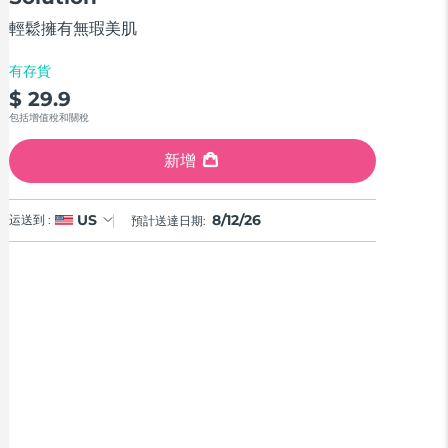
stars,
average
輕鬆擁有無瑕美肌
rating
value.
Read
有存貨
a
$ 29.9
Review.
Same
包括增值稅和關稅
page
link.
新增
8/12/26
US
运送到 :
預計送達日期: