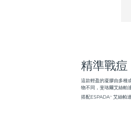
Near-infrared and red light therapy device
Smart hybrid silicone sonic toothbrush
抗老
LED 護理
LUNA™ 4 mini
面部提拉護理
FAQ™ 101
FAQ™ 201
UFO™ 3 mini
issa™ 4 smile
For young skin, T-zone
Premium anti-aging skincare
NEW
Clinical anti-aging
LED mask
Red light therapy device for young skin
Hybrid silicone sonic toothbrush
生髮
LUNA™ 4 go
BEAR™ 設備
肌膚年輕化
FAQ™ 102
FAQ™ 202
UFO™ 3 go
issa™ 4 baby
For travel or gym bag
All premium facelift devices
FAQ™ 301
FAQ™ 501
Advanced clinical anti-aging
LED mask
Portable red light therapy
For ages 0-3
NEW
精準戰痘
LED hair strengthening scalp massager
Full-Spectrum Red Light Therapy
LUNA™護膚
FAQ™ 103
FAQ™ 211
保健品
面膜
issa™ Teeth Whitening Set
這款輕盈的凝膠由多種
Premium cleansers & balm
FAQ™ Scalp Serum
FAQ™ 502
Luxurious clinical anti-aging set
Anti-aging neck & décolleté LED mask
Rejuvenation & hydration
Dual LED + sonic device & 18% PAP gel
物不同，斐珞爾艾絲帕
Scalp recovery probiotic serum
Full-Spectrum Red Light Therapy
搭配ESPADA
艾絲帕達
TM
LUNA™ 設備
專業治療
FAQ™ P1 Primer
FAQ™ 221
UFO™ 設備
ISSA™ 設備
All facial cleansing devices
FAQ™護膚品
Manuka honey primer
Anti-aging LED hand mask
FAQ™ Red Light Serum
All deep facial hydration devices
All silicone sonic toothbrushes
All FAQ™ skincare