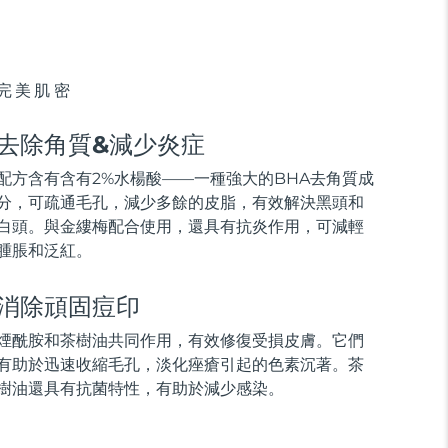
完美肌密
去除角質&減少炎症
配方含有含有2%水楊酸——一種強大的BHA去角質成
分，可疏通毛孔，減少多餘的皮脂，有效解決黑頭和
白頭。與金縷梅配合使用，還具有抗炎作用，可減輕
腫脹和泛紅。
消除頑固痘印
煙酰胺和茶樹油共同作用，有效修復受損皮膚。它們
有助於迅速收縮毛孔，淡化痤瘡引起的色素沉著。茶
樹油還具有抗菌特性，有助於減少感染。