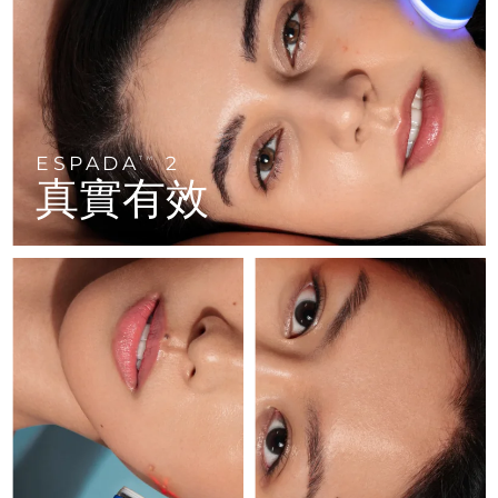
FAQ™ 101
FAQ™ 201
中國
LUNA™ 4 mini
面部提拉護理
預計送達日期
09/08/2026
NEW
issa™ 4 smile
UFO™ 3 mini
Clinical anti-aging
LED mask
For young skin, T-zone
Premium anti-aging skincare
哥倫比亞
預計送達日期
13/08/2026
Hybrid silicone sonic toothbrush
Red light therapy device for young skin
生髮
肌膚年輕化
克羅埃西亞
預計送達日期
09/08/2026
FAQ™ 102
FAQ™ 202
LUNA™ 4 go
BEAR™ 設備
FAQ™ 301
FAQ™ 501
issa™ 4 baby
UFO™ 3 go
Advanced clinical anti-aging
LED mask
For travel or gym bag
All premium facelift devices
NEW
ESPADA
2
賽普勒斯
TM
預計送達日期
10/08/2026
LED hair strengthening scalp massager
Full-Spectrum Red Light Therapy
For ages 0-3
Portable red light therapy
真實有效
捷克
預計送達日期
09/08/2026
FAQ™ 103
FAQ™ 211
LUNA™護膚
保健品
FAQ™ Scalp Serum
FAQ™ 502
issa™ Teeth Whitening Set
面膜
Luxurious clinical anti-aging set
Anti-aging neck & décolleté LED mask
Premium cleansers & balm
丹麥
預計送達日期
09/08/2026
Scalp recovery probiotic serum
Full-Spectrum Red Light Therapy
Dual LED + sonic device & 18% PAP gel
Rejuvenation & hydration
專業治療
愛沙尼亞
預計送達日期
09/08/2026
FAQ™ P1 Primer
FAQ™ 221
LUNA™ 設備
FAQ™護膚品
ISSA™ 設備
UFO™ 設備
Manuka honey primer
Anti-aging LED hand mask
芬蘭
FAQ™ Red Light Serum
預計送達日期
09/08/2026
All facial cleansing devices
All FAQ™ skincare
All silicone sonic toothbrushes
All deep facial hydration devices
法國
預計送達日期
09/08/2026
脫毛
身體護理
FAQ™護膚品
FAQ™護膚品
PEACH™ 2 Pro Max
BEAR™ 2 body
FAQ™產品
FAQ™ skincare
法屬玻里尼西亞
預計送達日期
13/08/2026
All FAQ™ skincare
All FAQ™ skincare