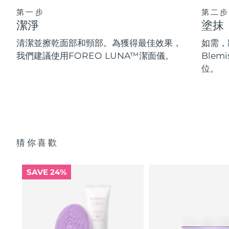
第一步
第二步
潔淨
塗抹
清潔並擦乾面部和頸部。為獲得最佳效果，
如需，將
我們建議使用FOREO LUNA™潔面儀。
Blem
位。
猜你喜歡
SAVE 24%