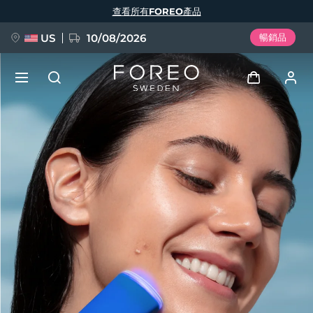
移
查看所有FOREO產品
至
主
內
容
US
10/08/2026
暢銷品
新品
登入
語言
BREAKING NEWS
用戶信息
English
Deutsch
Español
我的設備
FAQ™ Pure Beauty-Tech Elixir
Français
Italiano
Português
我的訂單
Polski
Svenska
Русский
Türkçe
简体中文
繁體中文
我的地址
issa™ Teeth Whitening Set
我的訂閱