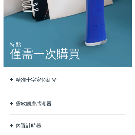
阿拉伯聯合大公國
預計送達日期
10/08/2026
英國
預計送達日期
09/08/2026
美國
預計送達日期
10/08/2026
特點
僅需一次購買
烏茲別克
預計送達日期
14/08/2026
越南
預計送達日期
15/08/2026
精准十字定位紅光
以極致的精確度定位和護理每個瑕疵。
靈敏觸膚感測器
僅在接觸皮膚的治療區域時啟動LED藍光，以實現
最佳安全性。
內置計時器
每30秒脈衝，讓您知道痘痘何時治療完畢。