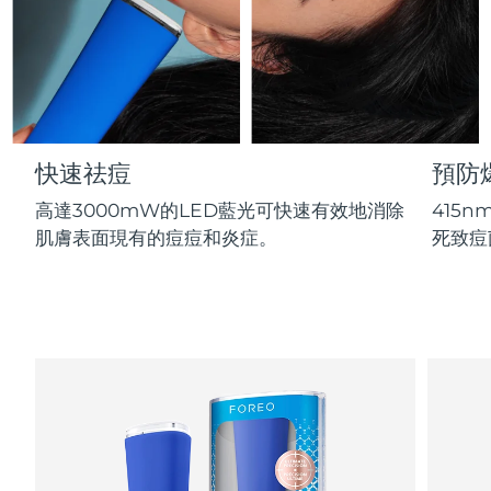
Professional IPL hair removal device
Microcurrent body toning
All hair treatments
All FAQ™ skincare
德國
預計送達日期
09/08/2026
FAQ™產品
FAQ™產品
痘肌護理
眼部護理
直布羅陀
PEACH™ 2
LUNA™ 4 body
預計送達日期
13/08/2026
FAQ™ products
All anti-aging treatments
All LED treatments
ESPADA™ 2 plus
BEAR™ 2 eyes & lips
IPL hair removal
Massaging body brush
All toning treatments
希臘
預計送達日期
09/08/2026
Recurring acne LED therapy
Microcurrent line smoothing device
快速祛痘
預防
中國香港特別行政區
預計送達日期
10/08/2026
PEACH™ 2 go
SUPERCHARGED™ serum
護發
毛孔護理
高達3000mW的LED藍光可快速有效地消除
415
ESPADA™ 2
IRIS™ 2
Travel-friendly IPL hair removal
Firming body serum
匈牙利
肌膚表面現有的痘痘和炎症。
死致痘
LUNA™ 4 hair
預計送達日期
09/08/2026
KIWI™ derma
Acne treatment device
Rejuvenating eye massager
NEW
2-in-1 LED scalp massager
Diamond microdermabrasion .
冰島
預計送達日期
10/08/2026
PEACH™ Cooling Prep Gel
ESPADA™ Blemish Solution
眼部護膚
牙齒美白
Cooling IPL hair removal gel
印尼
預計送達日期
07/08/2026
FLIP™ play advanced
KIWI™
Concentrated acne gel
Advanced eye care treatment
issa™ Teeth Whitening Set
LED light hairbrush
Blackhead remover
愛爾蘭
預計送達日期
09/08/2026
更多的
Dual LED + sonic device & 18% PAP gel
ESPADA™ 設備
眼部護理設備
曼島
預計送達日期
11/08/2026
LUNA™ Dual-Peptide Scalp
KIWI™ 皮肤护理
All acne treatment devices
All revitalizing eye massagers
Serum
issa™ Teeth Whitening Gel