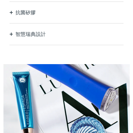
抗菌矽膠
100%防水無孔，防止細菌滋生和傳播。
智慧瑞典設計
天鵝絨般柔軟光滑，對敏感肌膚格外溫和，USB可
充電。