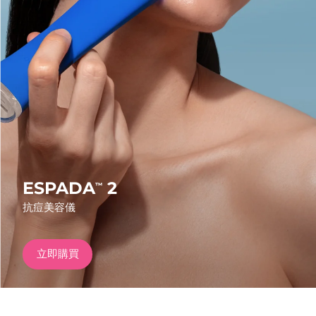
發貨國家
美國
預計送達日期
10/08/2026
FAQ™ Dual LED Panel
英國
預計送達日期
09/08/2026
熱門產品
西班牙
預計送達日期
09/08/2026
澳洲
預計送達日期
12/08/2026
法國
預計送達日期
09/08/2026
ESPADA
2
™
特別優惠
暢銷產品
抗痘美容儀
德國
預計送達日期
09/08/2026
加拿大
預計送達日期
13/08/2026
立即購買
紅光療法
澳洲
預計送達日期
12/08/2026