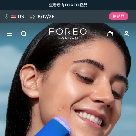
移
查看所有FOREO產品
至
主
內
容
US
8/12/26
暢銷品
新品
登入
語言
BREAKING NEWS
用戶信息
English
Deutsch
Español
我的設備
FAQ™ Pure Beauty-Tech Elixir
Français
Italiano
Português
我的訂單
Polski
Svenska
Русский
Türkçe
简体中文
繁體中文
我的地址
issa™ Teeth Whitening Set
我的訂閱