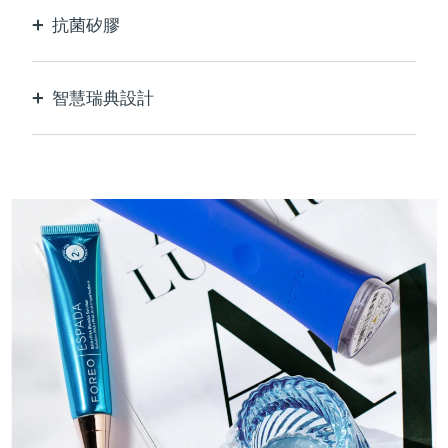
抗菌矽膠
100%防水無孔，防止細菌滋生和傳播。
智慧瑞典設計
天鵝絨般柔軟光滑，對敏感肌膚格外溫和，USB可
充電。