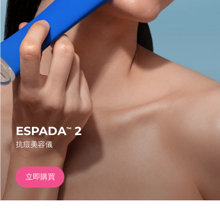
發貨國家
美國
預計送達日期
8/12/26
FAQ™ Dual LED Panel
英國
預計送達日期
8/11/26
熱門產品
西班牙
預計送達日期
8/11/26
澳洲
預計送達日期
8/14/26
法國
預計送達日期
8/11/26
ESPADA
2
™
特別優惠
暢銷產品
抗痘美容儀
德國
預計送達日期
8/11/26
加拿大
預計送達日期
8/15/26
立即購買
紅光療法
澳洲
預計送達日期
8/14/26