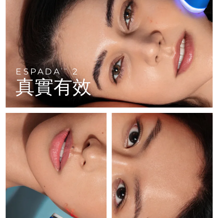
FAQ™ 101
FAQ™ 201
中國
LUNA™ 4 mini
面部提拉護理
預計送達日期
8/11/26
NEW
issa™ 4 smile
UFO™ 3 mini
Clinical anti-aging
LED mask
For young skin, T-zone
Premium anti-aging skincare
哥倫比亞
預計送達日期
8/15/26
Hybrid silicone sonic toothbrush
Red light therapy device for young skin
生髮
肌膚年輕化
克羅埃西亞
預計送達日期
8/11/26
FAQ™ 102
FAQ™ 202
LUNA™ 4 go
BEAR™ 設備
FAQ™ 301
FAQ™ 501
issa™ 4 baby
UFO™ 3 go
Advanced clinical anti-aging
LED mask
For travel or gym bag
All premium facelift devices
NEW
ESPADA
2
賽普勒斯
TM
預計送達日期
8/12/26
LED hair strengthening scalp massager
Full-Spectrum Red Light Therapy
For ages 0-3
Portable red light therapy
真實有效
捷克
預計送達日期
8/11/26
FAQ™ 103
FAQ™ 211
LUNA™護膚
保健品
FAQ™ Scalp Serum
FAQ™ 502
issa™ Teeth Whitening Set
面膜
Luxurious clinical anti-aging set
Anti-aging neck & décolleté LED mask
Premium cleansers & balm
丹麥
預計送達日期
8/11/26
Scalp recovery probiotic serum
Full-Spectrum Red Light Therapy
Dual LED + sonic device & 18% PAP gel
Rejuvenation & hydration
專業治療
愛沙尼亞
預計送達日期
8/11/26
FAQ™ P1 Primer
FAQ™ 221
LUNA™ 設備
FAQ™護膚品
ISSA™ 設備
UFO™ 設備
Manuka honey primer
Anti-aging LED hand mask
芬蘭
FAQ™ Red Light Serum
預計送達日期
8/11/26
All facial cleansing devices
All FAQ™ skincare
All silicone sonic toothbrushes
All deep facial hydration devices
法國
預計送達日期
8/11/26
脫毛
身體護理
FAQ™護膚品
FAQ™護膚品
PEACH™ 2 Pro Max
BEAR™ 2 body
FAQ™產品
FAQ™ skincare
法屬玻里尼西亞
預計送達日期
8/15/26
All FAQ™ skincare
All FAQ™ skincare