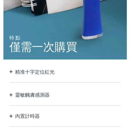
阿拉伯聯合大公國
預計送達日期
8/12/26
英國
預計送達日期
8/11/26
特點
美國
預計送達日期
8/12/26
僅需一次購買
烏茲別克
預計送達日期
8/16/26
越南
預計送達日期
8/17/26
精准十字定位紅光
以極致的精確度定位和護理每個瑕疵。
靈敏觸膚感測器
僅在接觸皮膚的治療區域時啟動LED藍光，以實現
最佳安全性。
內置計時器
每30秒脈衝，讓您知道痘痘何時治療完畢。