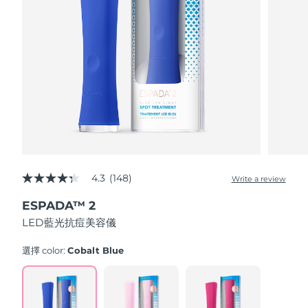
Advanced pore care essentials
以色列
預計送達日期
8/15/26
For healthy hair
18% PAP
護膚品
男士
義大利
預計送達日期
8/11/26
日本
預計送達日期
8/14/26
澤西島
預計送達日期
8/16/26
全部購買
哈薩克
預計送達日期
8/13/26
FOREO APP
科威特
預計送達日期
8/11/26
4.3
(148)
Write a review
4.3
關於我們
out
拉脫維亞
預計送達日期
8/11/26
ESPADA™ 2
of
5
LED藍光抗痘美容儀
stars,
黎巴嫩
預計送達日期
8/12/26
average
rating
選擇 color:
Cobalt Blue
立陶宛
value.
預計送達日期
8/11/26
Read
148
盧森堡
Reviews.
預計送達日期
8/11/26
Same