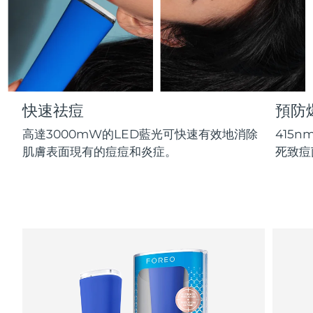
Professional IPL hair removal device
Microcurrent body toning
All hair treatments
All FAQ™ skincare
德國
預計送達日期
8/11/26
FAQ™產品
FAQ™產品
痘肌護理
眼部護理
直布羅陀
PEACH™ 2
LUNA™ 4 body
預計送達日期
8/15/26
FAQ™ products
All anti-aging treatments
All LED treatments
ESPADA™ 2 plus
BEAR™ 2 eyes & lips
IPL hair removal
Massaging body brush
All toning treatments
希臘
預計送達日期
8/11/26
Recurring acne LED therapy
Microcurrent line smoothing device
快速祛痘
預防
中國香港特別行政區
預計送達日期
8/12/26
PEACH™ 2 go
SUPERCHARGED™ serum
護發
毛孔護理
高達3000mW的LED藍光可快速有效地消除
415
ESPADA™ 2
IRIS™ 2
Travel-friendly IPL hair removal
Firming body serum
匈牙利
肌膚表面現有的痘痘和炎症。
死致痘
LUNA™ 4 hair
預計送達日期
8/11/26
KIWI™ derma
Acne treatment device
Rejuvenating eye massager
NEW
2-in-1 LED scalp massager
Diamond microdermabrasion .
冰島
預計送達日期
8/12/26
PEACH™ Cooling Prep Gel
ESPADA™ Blemish Solution
眼部護膚
牙齒美白
Cooling IPL hair removal gel
印尼
預計送達日期
8/9/26
FLIP™ play advanced
KIWI™
Concentrated acne gel
Advanced eye care treatment
issa™ Teeth Whitening Set
LED light hairbrush
Blackhead remover
愛爾蘭
預計送達日期
8/11/26
更多的
Dual LED + sonic device & 18% PAP gel
ESPADA™ 設備
眼部護理設備
曼島
預計送達日期
8/13/26
LUNA™ Dual-Peptide Scalp
KIWI™ 皮肤护理
All acne treatment devices
All revitalizing eye massagers
Serum
issa™ Teeth Whitening Gel