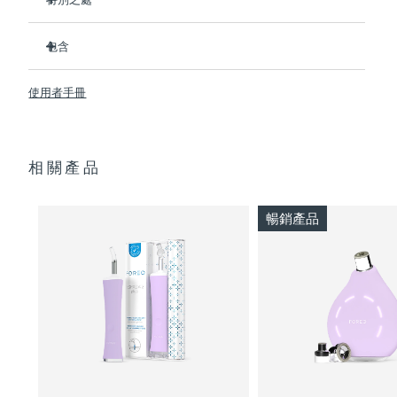
3/4的用戶在第一次使用後表示看到了效果。
波蘭
預計送達日期
8/12/26
包含
100%的用戶回饋肌膚更淨澈。
4/5的用戶回饋痘痘減少了。
ESPADA™ 2
葡萄牙
預計送達日期
8/11/26
使用者手冊
只需30秒即可護理每個痘痘。
USB 充電線
採用抗菌矽膠來阻止細菌傳播。
快速入門指南
波多黎各
預計送達日期
8/13/26
天鵝絨般柔軟，適合敏感肌膚。100%防水。USB充電。
基本操作手冊
卡達
相關產品
預計送達日期
8/12/26
2年質保 (西班牙、葡萄牙、瑞典：3年質保)
留尼旺
預計送達日期
8/16/26
暢銷產品
羅馬尼亞
預計送達日期
8/11/26
俄羅斯
預計送達日期
8/19/26
沙烏地阿拉伯
預計送達日期
8/12/26
新加坡
預計送達日期
8/13/26