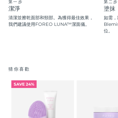
第一步
第二步
潔淨
塗抹
清潔並擦乾面部和頸部。為獲得最佳效果，
如需，將
我們建議使用FOREO LUNA™潔面儀。
Blem
位。
猜你喜歡
SAVE 24%