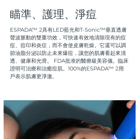
瑞典美膚護理
奧地利
預計送達日期
8/11/26
瞄準、護理、淨痘
巴林
預計送達日期
8/12/26
ESPADA™ 2具有LED藍光和T-Sonic™垂直透膚
面部清潔
緊致提拉
聲波脈動的雙重功效，可快速有效地清除現有的痘
比利時
預計送達日期
8/11/26
痘、痘印和炎症，而不會使皮膚乾燥。它還可以調
LUNA™ 4 套裝
BEAR™ 2 套裝
節油脂分泌以防止未來爆痘，讓您的肌膚看起來清
百慕達
預計送達日期
8/17/26
Anti-aging massage
Microcurrent toning
透、健康和光滑。
FDA批准的醫療級美容儀。臨床
波士尼亞與赫塞哥維納
證明可治療和治癒痘肌。100%的ESPADA™ 2用
預計送達日期
8/14/26
補水保濕
口腔護理
戶表示肌膚更淨澈。
LUNA™ 4 Plus
BEAR™ 2 go
汶萊
預計送達日期
8/16/26
UFO™ 3 套裝
issa™ 4
Massage, LED heating
Microcurrent toning on-the-go
FAQ™ 抗老護理
Deep facial hydration
Hybrid silicone sonic toothbrush
保加利亞
預計送達日期
8/11/26
NEW
LUNA™ 4 Men
BEAR™ 2 eyes & lips
加拿大
預計送達日期
8/15/26
UFO™ 3 LED
issa™ 4 plus
For men, anti-aging massage
Microcurrent line smoothing device
Near-infrared and red light therapy
Smart hybrid silicone sonic toothbrush
智利
預計送達日期
8/15/26
device
抗老
LED 護理