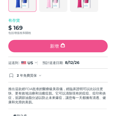
page
中國澳門特別行政區
預計送達日期
8/13/26
link.
馬來西亞
預計送達日期
8/14/26
有存貨
$ 169
馬爾他
預計送達日期
8/11/26
包括增值稅和關稅
墨西哥
預計送達日期
8/15/26
新增
摩納哥
預計送達日期
8/12/26
8/12/26
US
运送到 :
預計送達日期:
荷蘭
預計送達日期
8/11/26
2 年免費質保
紐西蘭
預計送達日期
8/11/26
如果您在2年質保期內發現任何非人為品質問題，
FOREO將免費為您更換產品。
推出這款經FDA批准的醫療級美容儀，經臨床證明可以比以往更
挪威
預計送達日期
8/11/26
快、更有效地治療和治癒痘肌。它可以清除現有的痘痘、痘印和炎
症，並調節油脂分泌以防止未來爆痘，讓您每一天都擁有清透、健
康和光滑的美肌。
阿曼
預計送達日期
8/14/26
菲律賓
特別之處
預計送達日期
8/14/26