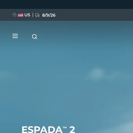
移
至
主
內
US
8/9/26
容
新品
BREAKING NEWS
FAQ™ Pure Beauty-Tech Elixir
ESPADA
2
™