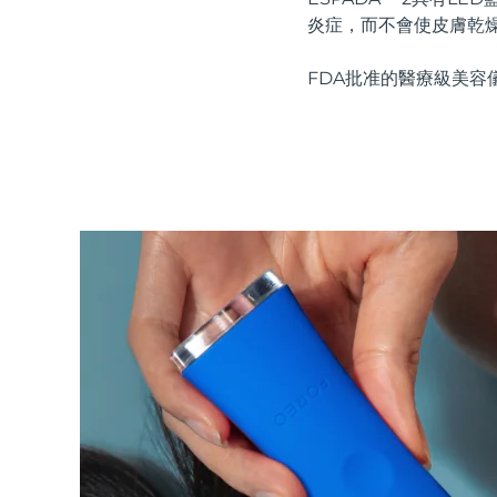
紅光療法
炎症，而不會使皮膚乾
FDA批准的醫療級美容
瑞典美膚護理
面部清潔
緊致提拉
LUNA™ 4 套裝
BEAR™ 2 套裝
Anti-aging massage
Microcurrent toning
補水保濕
口腔護理
LUNA™ 4 Plus
BEAR™ 2 go
UFO™ 3 套裝
issa™ 4
Massage, LED heating
Microcurrent toning on-the-go
Deep facial hydration
Hybrid silicone sonic toothbrush
FAQ™ 抗老護理
LUNA™ 4 Men
BEAR™ 2 eyes & lips
NEW
UFO™ 3 LED
issa™ 4 plus
For men, anti-aging massage
Microcurrent line smoothing device