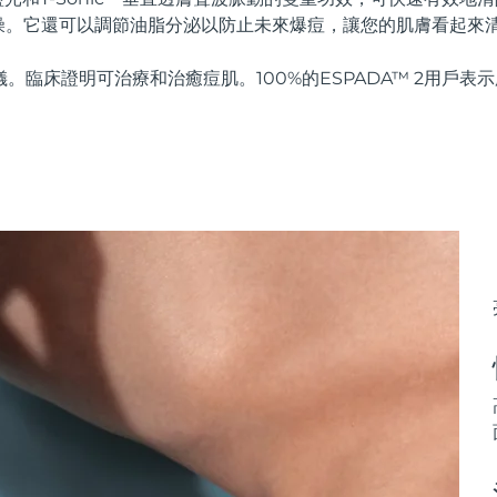
燥。它還可以調節油脂分泌以防止未來爆痘，讓您的肌膚看起來
儀。臨床證明可治療和治癒痘肌。100%的ESPADA™ 2用戶表