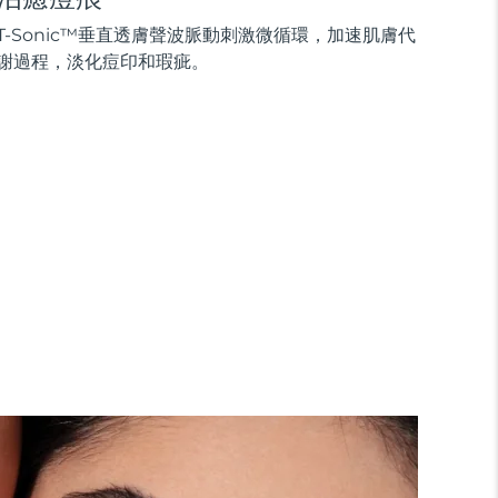
T-Sonic™垂直透膚聲波脈動刺激微循環，加速肌膚代
謝過程，淡化痘印和瑕疵。