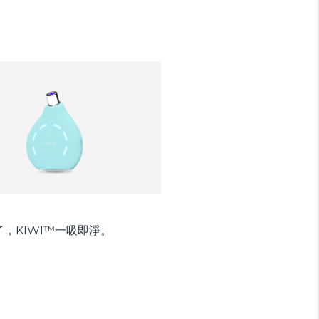
，KIWI™一吸即淨。