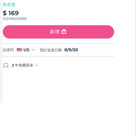
有存貨
$ 169
包括增值稅和關稅
新增
8/9/26
US
运送到 :
預計送達日期:
2 年免費質保
如果您在2年質保期內發現任何非人為品質問題，FOREO
將免費為您更換產品。