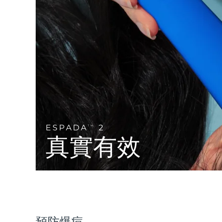
Near-infrared and red light therapy device
Smart hybrid silicone sonic toothbrush
抗老
LED 護理
LUNA™ 4 mini
面部提拉護理
FAQ™ 101
FAQ™ 201
UFO™ 3 mini
issa™ 4 smile
For young skin, T-zone
Premium anti-aging skincare
NEW
Clinical anti-aging
LED mask
Red light therapy device for young skin
Hybrid silicone sonic toothbrush
生髮
LUNA™ 4 go
BEAR™ 設備
肌膚年輕化
FAQ™ 102
FAQ™ 202
UFO™ 3 go
issa™ 4 baby
For travel or gym bag
All premium facelift devices
FAQ™ 301
FAQ™ 501
Advanced clinical anti-aging
LED mask
Portable red light therapy
For ages 0-3
NEW
LED hair strengthening scalp massager
Full-Spectrum Red Light Therapy
LUNA™護膚
ESPADA
2
TM
FAQ™ 103
FAQ™ 211
保健品
面膜
issa™ Teeth Whitening Set
真實有效
Premium cleansers & balm
FAQ™ Scalp Serum
FAQ™ 502
Luxurious clinical anti-aging set
Anti-aging neck & décolleté LED mask
Rejuvenation & hydration
Dual LED + sonic device & 18% PAP gel
Scalp recovery probiotic serum
Full-Spectrum Red Light Therapy
LUNA™ 設備
專業治療
FAQ™ P1 Primer
FAQ™ 221
UFO™ 設備
ISSA™ 設備
All facial cleansing devices
FAQ™護膚品
Manuka honey primer
Anti-aging LED hand mask
FAQ™ Red Light Serum
All deep facial hydration devices
All silicone sonic toothbrushes
All FAQ™ skincare
預防爆痘