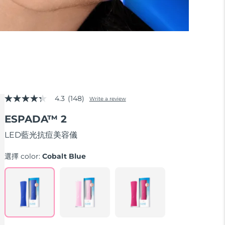
4.3
(148)
Write a review
4.3
out
ESPADA™ 2
of
5
stars,
LED藍光抗痘美容儀
average
rating
選擇 color:
Cobalt Blue
value.
Read
148
Reviews.
Same
page
link.