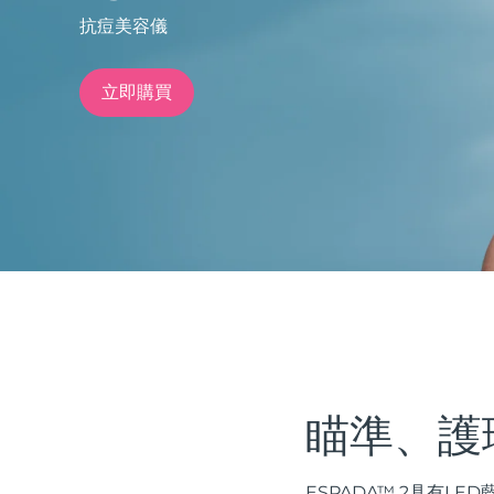
抗痘美容儀
issa™ Teeth Whitening Set
立即購買
FAQ™ Dual LED Panel
熱門產品
特別優惠
暢銷產品
瞄準、護
ESPADA™ 2具有L