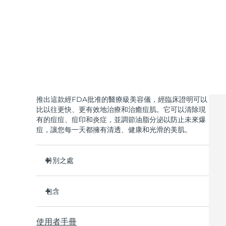
KIWI™ 皮肤护理
All acne treatment devices
All revitalizing eye massagers
Serum
issa™ Teeth Whitening Gel
Advanced pore care essentials
For healthy hair
18% PAP
護膚品
男士
全部購買
推出這款經FDA批准的醫療級美容儀，經臨床證明可以
比以往更快、更有效地治療和治癒痘肌。它可以清除現
有的痘痘、痘印和炎症，並調節油脂分泌以防止未來爆
痘，讓您每一天都擁有清透、健康和光滑的美肌。
FOREO APP
特別之處
關於我們
3/4的用戶在第一次使用後表示看到了效果。
包含
100%的用戶回饋肌膚更淨澈。
4/5的用戶回饋痘痘減少了。
ESPADA™ 2
使用者手冊
只需30秒即可護理每個痘痘。
USB 充電線