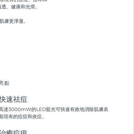
清透、健康和光滑。
示肌膚更淨澈。
亮點
快速祛痘
高達3000mW的LED藍光可快速有效地消除肌膚表
面現有的痘痘和炎症。
治癒痘痕