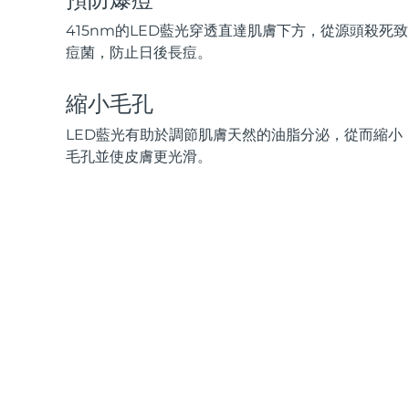
脫毛
FAQ™護膚品
身體護理
FAQ™護膚品
FAQ™產品
FAQ™ skincare
All FAQ™ skincare
All FAQ™ skincare
415nm的LED藍光穿透直達肌膚下方，從源頭殺死致
PEACH™ 2 Pro Max
BEAR™ 2 body
All hair treatments
All FAQ™ skincare
痘菌，防止日後長痘。
Professional IPL hair removal device
Microcurrent body toning
FAQ™產品
FAQ™產品
縮小毛孔
痘肌護理
FAQ™ products
眼部護理
All anti-aging treatments
All LED treatments
PEACH™ 2
LUNA™ 4 body
All toning treatments
LED藍光有助於調節肌膚天然的油脂分泌，從而縮小
ESPADA™ 2 plus
BEAR™ 2 eyes & lips
IPL hair removal
Massaging body brush
毛孔並使皮膚更光滑。
Recurring acne LED therapy
Microcurrent line smoothing device
PEACH™ 2 go
SUPERCHARGED™ serum
護發
毛孔護理
ESPADA™ 2
IRIS™ 2
Travel-friendly IPL hair removal
Firming body serum
LUNA™ 4 hair
KIWI™ derma
Acne treatment device
Rejuvenating eye massager
NEW
2-in-1 LED scalp massager
Diamond microdermabrasion .
PEACH™ Cooling Prep Gel
ESPADA™ Blemish Solution
眼部護膚
牙齒美白
Cooling IPL hair removal gel
FLIP™ play advanced
KIWI™
Concentrated acne gel
Advanced eye care treatment
issa™ Teeth Whitening Set
LED light hairbrush
Blackhead remover
Dual LED + sonic device & 18% PAP gel
更多的
ESPADA™ 設備
眼部護理設備
LUNA™ Dual-Peptide Scalp