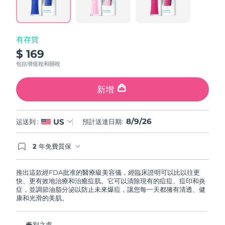
page
中國澳門特別行政區
預計送達日期
১০/৮/২৬
link.
馬來西亞
預計送達日期
১১/৮/২৬
有存貨
$ 169
馬爾他
預計送達日期
৮/৮/২৬
包括增值稅和關稅
墨西哥
預計送達日期
১২/৮/২৬
新增
摩納哥
預計送達日期
৯/৮/২৬
8/9/26
US
运送到 :
預計送達日期:
荷蘭
預計送達日期
৮/৮/২৬
2 年免費質保
紐西蘭
預計送達日期
৮/৮/২৬
如果您在2年質保期內發現任何非人為品質問題，
FOREO將免費為您更換產品。
推出這款經FDA批准的醫療級美容儀，經臨床證明可以比以往更
挪威
預計送達日期
৮/৮/২৬
快、更有效地治療和治癒痘肌。它可以清除現有的痘痘、痘印和炎
症，並調節油脂分泌以防止未來爆痘，讓您每一天都擁有清透、健
康和光滑的美肌。
阿曼
預計送達日期
১১/৮/২৬
菲律賓
特別之處
預計送達日期
১১/৮/২৬