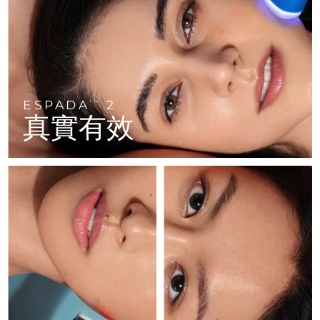
FAQ™ 101
FAQ™ 201
中國
LUNA™ 4 mini
面部提拉護理
預計送達日期
৮/৮/২৬
NEW
issa™ 4 smile
UFO™ 3 mini
Clinical anti-aging
LED mask
For young skin, T-zone
Premium anti-aging skincare
哥倫比亞
預計送達日期
১২/৮/২৬
Hybrid silicone sonic toothbrush
Red light therapy device for young skin
生髮
肌膚年輕化
克羅埃西亞
預計送達日期
৮/৮/২৬
FAQ™ 102
FAQ™ 202
LUNA™ 4 go
BEAR™ 設備
FAQ™ 301
FAQ™ 501
issa™ 4 baby
UFO™ 3 go
Advanced clinical anti-aging
LED mask
For travel or gym bag
All premium facelift devices
NEW
ESPADA
2
賽普勒斯
TM
預計送達日期
৯/৮/২৬
LED hair strengthening scalp massager
Full-Spectrum Red Light Therapy
For ages 0-3
Portable red light therapy
真實有效
捷克
預計送達日期
৮/৮/২৬
FAQ™ 103
FAQ™ 211
LUNA™護膚
保健品
FAQ™ Scalp Serum
FAQ™ 502
issa™ Teeth Whitening Set
面膜
Luxurious clinical anti-aging set
Anti-aging neck & décolleté LED mask
Premium cleansers & balm
丹麥
預計送達日期
৮/৮/২৬
Scalp recovery probiotic serum
Full-Spectrum Red Light Therapy
Dual LED + sonic device & 18% PAP gel
Rejuvenation & hydration
專業治療
愛沙尼亞
預計送達日期
৮/৮/২৬
FAQ™ P1 Primer
FAQ™ 221
LUNA™ 設備
FAQ™護膚品
ISSA™ 設備
UFO™ 設備
Manuka honey primer
Anti-aging LED hand mask
芬蘭
FAQ™ Red Light Serum
預計送達日期
৮/৮/২৬
All facial cleansing devices
All FAQ™ skincare
All silicone sonic toothbrushes
All deep facial hydration devices
法國
預計送達日期
৮/৮/২৬
脫毛
身體護理
FAQ™護膚品
FAQ™護膚品
PEACH™ 2 Pro Max
BEAR™ 2 body
FAQ™產品
FAQ™ skincare
法屬玻里尼西亞
預計送達日期
১২/৮/২৬
All FAQ™ skincare
All FAQ™ skincare