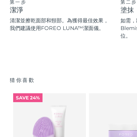
第一步
第二步
潔淨
塗抹
清潔並擦乾面部和頸部。為獲得最佳效果，
如需，將
我們建議使用FOREO LUNA™潔面儀。
Blem
位。
猜你喜歡
SAVE 24%