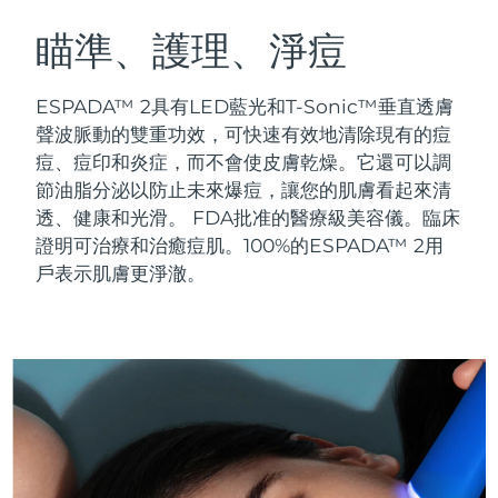
瑞典美膚護理
奧地利
預計送達日期
৮/৮/২৬
瞄準、護理、淨痘
巴林
預計送達日期
৯/৮/২৬
ESPADA™ 2具有LED藍光和T-Sonic™垂直透膚
面部清潔
緊致提拉
聲波脈動的雙重功效，可快速有效地清除現有的痘
比利時
預計送達日期
৮/৮/২৬
痘、痘印和炎症，而不會使皮膚乾燥。它還可以調
LUNA™ 4 套裝
BEAR™ 2 套裝
節油脂分泌以防止未來爆痘，讓您的肌膚看起來清
百慕達
預計送達日期
১৪/৮/২৬
Anti-aging massage
Microcurrent toning
透、健康和光滑。
FDA批准的醫療級美容儀。臨床
波士尼亞與赫塞哥維納
證明可治療和治癒痘肌。100%的ESPADA™ 2用
預計送達日期
১১/৮/২৬
補水保濕
口腔護理
戶表示肌膚更淨澈。
LUNA™ 4 Plus
BEAR™ 2 go
汶萊
預計送達日期
১৩/৮/২৬
UFO™ 3 套裝
issa™ 4
Massage, LED heating
Microcurrent toning on-the-go
FAQ™ 抗老護理
Deep facial hydration
Hybrid silicone sonic toothbrush
保加利亞
預計送達日期
৮/৮/২৬
NEW
LUNA™ 4 Men
BEAR™ 2 eyes & lips
加拿大
預計送達日期
১২/৮/২৬
UFO™ 3 LED
issa™ 4 plus
For men, anti-aging massage
Microcurrent line smoothing device
Near-infrared and red light therapy
Smart hybrid silicone sonic toothbrush
智利
預計送達日期
১২/৮/২৬
device
抗老
LED 護理