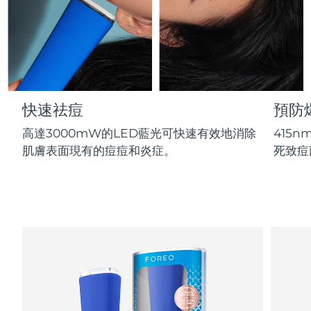
Professional IPL hair removal device
Microcurrent body toning
All hair treatments
All FAQ™ skincare
德國
預計送達日期
৮/৮/২৬
FAQ™產品
FAQ™產品
痘肌護理
眼部護理
直布羅陀
PEACH™ 2
LUNA™ 4 body
預計送達日期
১২/৮/২৬
FAQ™ products
All anti-aging treatments
All LED treatments
ESPADA™ 2 plus
BEAR™ 2 eyes & lips
IPL hair removal
Massaging body brush
All toning treatments
希臘
預計送達日期
৮/৮/২৬
Recurring acne LED therapy
Microcurrent line smoothing device
快速祛痘
預防
中國香港特別行政區
預計送達日期
৯/৮/২৬
PEACH™ 2 go
SUPERCHARGED™ serum
護發
毛孔護理
高達3000mW的LED藍光可快速有效地消除
415
ESPADA™ 2
IRIS™ 2
Travel-friendly IPL hair removal
Firming body serum
匈牙利
肌膚表面現有的痘痘和炎症。
死致痘
LUNA™ 4 hair
預計送達日期
৮/৮/২৬
KIWI™ derma
Acne treatment device
Rejuvenating eye massager
NEW
2-in-1 LED scalp massager
Diamond microdermabrasion .
冰島
預計送達日期
৯/৮/২৬
PEACH™ Cooling Prep Gel
ESPADA™ Blemish Solution
眼部護膚
牙齒美白
Cooling IPL hair removal gel
印尼
預計送達日期
৬/৮/২৬
FLIP™ play advanced
KIWI™
Concentrated acne gel
Advanced eye care treatment
issa™ Teeth Whitening Set
LED light hairbrush
Blackhead remover
愛爾蘭
預計送達日期
৮/৮/২৬
更多的
Dual LED + sonic device & 18% PAP gel
ESPADA™ 設備
眼部護理設備
曼島
預計送達日期
১০/৮/২৬
LUNA™ Dual-Peptide Scalp
KIWI™ 皮肤护理
All acne treatment devices
All revitalizing eye massagers
Serum
issa™ Teeth Whitening Gel