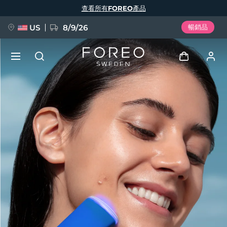
移
查看所有FOREO產品
至
主
內
容
US
8/9/26
暢銷品
新品
登入
語言
BREAKING NEWS
用戶信息
English
Deutsch
Español
我的設備
FAQ™ Pure Beauty-Tech Elixir
Français
Italiano
Português
我的訂單
Polski
Svenska
Русский
Türkçe
简体中文
繁體中文
我的地址
issa™ Teeth Whitening Set
我的訂閱