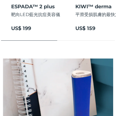
斯洛伐克
預計送達日期
৮/৮/২৬
ESPADA™ 2 plus
KIWI™ derma
靶向LED藍光抗痘美容儀
平滑受損肌膚的最快
斯洛維尼亞
預計送達日期
৮/৮/২৬
US$ 199
US$ 159
南非
預計送達日期
১৬/৮/২৬
南韓
預計送達日期
১০/৮/২৬
西班牙
預計送達日期
৮/৮/২৬
瑞典
預計送達日期
৮/৮/২৬
瑞士
預計送達日期
৮/৮/২৬
台灣
預計送達日期
১৩/৮/২৬
泰國
預計送達日期
১২/৮/২৬
土耳其
預計送達日期
৯/৮/২৬