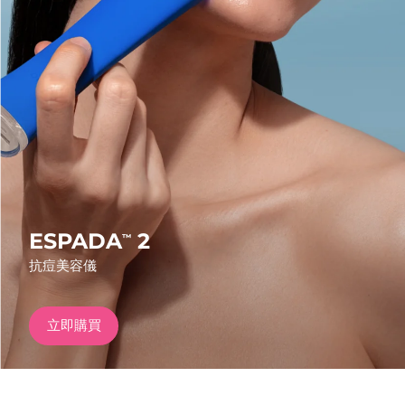
發貨國家
美國
預計送達日期
৯/৮/২৬
FAQ™ Dual LED Panel
英國
預計送達日期
৮/৮/২৬
熱門產品
西班牙
預計送達日期
৮/৮/২৬
澳洲
預計送達日期
১১/৮/২৬
法國
預計送達日期
৮/৮/২৬
ESPADA
2
™
特別優惠
暢銷產品
抗痘美容儀
德國
預計送達日期
৮/৮/২৬
加拿大
預計送達日期
১২/৮/২৬
立即購買
紅光療法
澳洲
預計送達日期
১১/৮/২৬