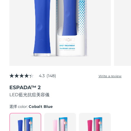
Advanced pore care essentials
以色列
預計送達日期
১২/৮/২৬
For healthy hair
18% PAP
護膚品
男士
義大利
預計送達日期
৮/৮/২৬
日本
預計送達日期
১১/৮/২৬
澤西島
預計送達日期
১৩/৮/২৬
全部購買
哈薩克
預計送達日期
১০/৮/২৬
FOREO APP
科威特
預計送達日期
৮/৮/২৬
4.3
(148)
Write a review
4.3
關於我們
out
拉脫維亞
預計送達日期
৮/৮/২৬
ESPADA™ 2
of
5
LED藍光抗痘美容儀
stars,
黎巴嫩
預計送達日期
৯/৮/২৬
average
rating
選擇 color:
Cobalt Blue
立陶宛
value.
預計送達日期
৮/৮/২৬
Read
148
盧森堡
Reviews.
預計送達日期
৮/৮/২৬
Same