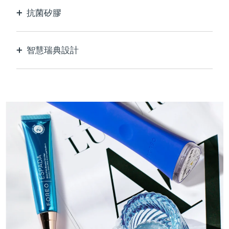
抗菌矽膠
100%防水無孔，防止細菌滋生和傳播。
智慧瑞典設計
天鵝絨般柔軟光滑，對敏感肌膚格外溫和，USB可
充電。