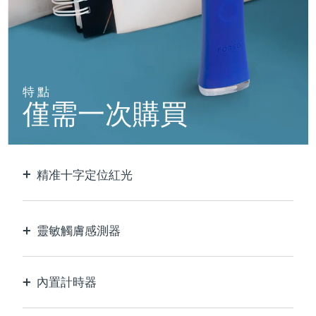
阿拉伯聯合大公國
預計送達日期
৯/৮/২৬
英國
預計送達日期
৮/৮/২৬
特點
美國
預計送達日期
৯/৮/২৬
僅需一次購買
烏茲別克
預計送達日期
১৩/৮/২৬
越南
預計送達日期
১৪/৮/২৬
精准十字定位紅光
以極致的精確度定位和護理每個瑕疵。
靈敏觸膚感測器
僅在接觸皮膚的治療區域時啟動LED藍光，以實現
最佳安全性。
內置計時器
每30秒脈衝，讓您知道痘痘何時治療完畢。