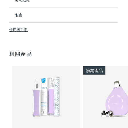
3/4的用戶在第一次使用後表示看到了效果。
波蘭
預計送達日期
৯/৮/২৬
包含
100%的用戶回饋肌膚更淨澈。
4/5的用戶回饋痘痘減少了。
ESPADA™ 2
葡萄牙
預計送達日期
৮/৮/২৬
使用者手冊
只需30秒即可護理每個痘痘。
USB 充電線
採用抗菌矽膠來阻止細菌傳播。
快速入門指南
波多黎各
預計送達日期
১০/৮/২৬
天鵝絨般柔軟，適合敏感肌膚。100%防水。USB充電。
基本操作手冊
卡達
相關產品
預計送達日期
৯/৮/২৬
2年質保 (西班牙、葡萄牙、瑞典：3年質保)
留尼旺
預計送達日期
১৩/৮/২৬
暢銷產品
羅馬尼亞
預計送達日期
৮/৮/২৬
俄羅斯
預計送達日期
১৬/৮/২৬
沙烏地阿拉伯
預計送達日期
৯/৮/২৬
新加坡
預計送達日期
১০/৮/২৬