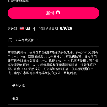
包括增值稅和關稅
波蘭
預計送達日期
8/9/26
新增
葡萄牙
預計送達日期
8/8/26
8/9/26
US
运送到 :
預計送達日期:
波多黎各
預計送達日期
8/10/26
2 年免費質保
如果您在2年質保期內發現任何非人為品質問題，
卡達
預計送達日期
8/9/26
FOREO將免費為您更換產品。
五項臨床科技，無需前往診所即可煥活老化肌膚。FAQ™ 102 融合
留尼旺
預計送達日期
8/13/26
了 EMS-Pro、深源射頻和LED光療技術，經臨床驗證，首次使用
即可提升肌膚水分高達 45%。搭配 FAQ™ P1 肌底液使用，可在傳
導微電流的同時，以 17 種氨基酸和尿囊素滋養肌膚。這款肌底液
羅馬尼亞
預計送達日期
8/8/26
配方富含 90% 天然成分，可以幫助舒緩肌膚，促進膠原蛋白生
成，讓您在家即可享受專業級抗衰效果，且無刺激。
俄羅斯
預計送達日期
8/16/26
特別之處
沙烏地阿拉伯
預計送達日期
8/9/26
EMS-Pro 超越標準微電流，深層作用於面部肌肉，從而提拉緊
致松弛皮膚。
包含
新加坡
預計送達日期
8/10/26
深源射頻加熱波長刺激膠原蛋白、彈性蛋白和新細胞生成，同
FAQ
102
™