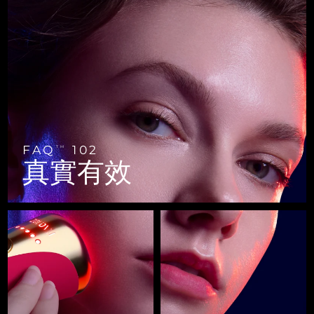
FAQ™ 101
FAQ™ 201
中國
LUNA™ 4 mini
面部提拉護理
預計送達日期
8/8/26
NEW
issa™ 4 smile
UFO™ 3 mini
Clinical anti-aging
LED mask
For young skin, T-zone
Premium anti-aging skincare
哥倫比亞
預計送達日期
8/12/26
Hybrid silicone sonic toothbrush
Red light therapy device for young skin
生髮
肌膚年輕化
克羅埃西亞
預計送達日期
8/8/26
FAQ™ 102
FAQ™ 202
LUNA™ 4 go
BEAR™ 設備
FAQ™ 301
FAQ™ 501
issa™ 4 baby
UFO™ 3 go
Advanced clinical anti-aging
LED mask
For travel or gym bag
All premium facelift devices
NEW
賽普勒斯
預計送達日期
8/9/26
LED hair strengthening scalp massager
Full-Spectrum Red Light Therapy
For ages 0-3
Portable red light therapy
捷克
預計送達日期
8/8/26
FAQ™ 103
FAQ™ 211
LUNA™護膚
保健品
FAQ
102
TM
FAQ™ Scalp Serum
FAQ™ 502
issa™ Teeth Whitening Set
真實有效
面膜
Luxurious clinical anti-aging set
Anti-aging neck & décolleté LED mask
Premium cleansers & balm
丹麥
預計送達日期
8/8/26
Scalp recovery probiotic serum
Full-Spectrum Red Light Therapy
Dual LED + sonic device & 18% PAP gel
Rejuvenation & hydration
專業治療
愛沙尼亞
預計送達日期
8/8/26
FAQ™ P1 Primer
FAQ™ 221
LUNA™ 設備
FAQ™護膚品
ISSA™ 設備
UFO™ 設備
Manuka honey primer
Anti-aging LED hand mask
芬蘭
FAQ™ Red Light Serum
預計送達日期
8/8/26
All facial cleansing devices
All FAQ™ skincare
All silicone sonic toothbrushes
All deep facial hydration devices
法國
預計送達日期
8/8/26
脫毛
身體護理
FAQ™護膚品
FAQ™護膚品
PEACH™ 2 Pro Max
BEAR™ 2 body
FAQ™產品
FAQ™ skincare
法屬玻里尼西亞
預計送達日期
8/12/26
All FAQ™ skincare
All FAQ™ skincare