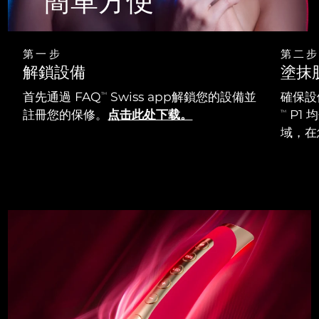
" 簡單方便"
第一步
第二步
解鎖設備
塗抹
首先通過 FAQ
Swiss app解鎖您的設備並
確保設
TM
註冊您的保修。
点击此处下载。
P1
TM
域，在