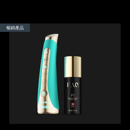
Advanced pore care essentials
以色列
預計送達日期
8/12/26
For healthy hair
18% PAP
護膚品
男士
義大利
預計送達日期
8/8/26
暢銷產品
日本
預計送達日期
8/11/26
澤西島
預計送達日期
8/13/26
全部購買
哈薩克
預計送達日期
8/10/26
FOREO APP
科威特
預計送達日期
8/8/26
關於我們
拉脫維亞
預計送達日期
8/8/26
黎巴嫩
預計送達日期
8/9/26
立陶宛
預計送達日期
8/8/26
盧森堡
預計送達日期
8/8/26