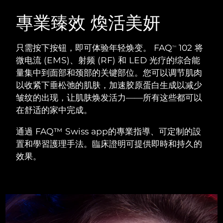
瑞典美膚護理
奧地利
預計送達日期
8/8/26
專業臻效 煥活美妍
巴林
預計送達日期
8/9/26
只需按下按钮，即可体验年轻焕变。 FAQ
102 将
TM
面部清潔
緊致提拉
微电流 (EMS)、射频 (RF) 和 LED 光疗的综合能
比利時
預計送達日期
8/8/26
量集中到面部和颈部的关键部位。您可以调节肌肉
LUNA™ 4 套裝
BEAR™ 2 套裝
以收紧下垂松弛的肌肤，加速胶原蛋白生成以减少
百慕達
預計送達日期
8/14/26
Anti-aging massage
Microcurrent toning
皱纹的出现，让肌肤焕发活力——所有这些都可以
波士尼亞與赫塞哥維納
在舒适的家中完成。
預計送達日期
8/11/26
補水保濕
口腔護理
LUNA™ 4 Plus
BEAR™ 2 go
通過 FAQ™ Swiss app的專業指導、可定制的設
汶萊
預計送達日期
8/13/26
UFO™ 3 套裝
issa™ 4
Massage, LED heating
Microcurrent toning on-the-go
置和學習護理手法。臨床證明可提供即時和持久的
FAQ™ 抗老護理
Deep facial hydration
Hybrid silicone sonic toothbrush
效果。
保加利亞
預計送達日期
8/8/26
NEW
LUNA™ 4 Men
BEAR™ 2 eyes & lips
加拿大
預計送達日期
8/12/26
UFO™ 3 LED
issa™ 4 plus
For men, anti-aging massage
Microcurrent line smoothing device
Near-infrared and red light therapy
Smart hybrid silicone sonic toothbrush
智利
預計送達日期
8/12/26
device
抗老
LED 護理