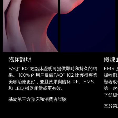
Professional IPL hair removal device
Microcurrent body toning
All hair treatments
All FAQ™ skincare
德國
預計送達日期
8/8/26
FAQ™產品
FAQ™產品
痘肌護理
眼部護理
直布羅陀
PEACH™ 2
LUNA™ 4 body
預計送達日期
8/12/26
FAQ™ products
All anti-aging treatments
All LED treatments
ESPADA™ 2 plus
BEAR™ 2 eyes & lips
IPL hair removal
Massaging body brush
All toning treatments
希臘
預計送達日期
8/8/26
Recurring acne LED therapy
Microcurrent line smoothing device
中國香港特別行政區
預計送達日期
8/9/26
PEACH™ 2 go
SUPERCHARGED™ serum
護發
毛孔護理
ESPADA™ 2
IRIS™ 2
Travel-friendly IPL hair removal
Firming body serum
匈牙利
LUNA™ 4 hair
預計送達日期
8/8/26
KIWI™ derma
臨床證明
鍛煉
Acne treatment device
Rejuvenating eye massager
NEW
2-in-1 LED scalp massager
Diamond microdermabrasion .
FAQ
102 經臨床證明可提供即時和持久的結
EMS
TM
冰島
預計送達日期
8/9/26
PEACH™ Cooling Prep Gel
果。 100% 的用戶反饋FAQ
102 比獲得專業
揚輪廓
TM
ESPADA™ Blemish Solution
眼部護膚
牙齒美白
Cooling IPL hair removal gel
美容治療更好，並且效果與臨床 RF、EMS
顯著改
印尼
預計送達日期
8/6/26
FLIP™ play advanced
KIWI™
Concentrated acne gel
Advanced eye care treatment
和 LED 機器相當或更有效。
第一次
issa™ Teeth Whitening Set
LED light hairbrush
Blackhead remover
愛爾蘭
下頜線
預計送達日期
8/8/26
更多的
Dual LED + sonic device & 18% PAP gel
基於第三方臨床和消費者試驗
ESPADA™ 設備
眼部護理設備
基於第
曼島
預計送達日期
8/10/26
LUNA™ Dual-Peptide Scalp
KIWI™ 皮肤护理
All acne treatment devices
All revitalizing eye massagers
Serum
issa™ Teeth Whitening Gel