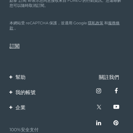
點擊“訂閱”即表示您同意接收來自 FOREO 的行銷資訊。您還瞭解
您可以隨時取消訂閱。
本網站受 reCAPTCHA 保護，並適用 Google
隱私政策
和
服務條
款
。
幫助
關註我們
聯繫我們
我的帳號
訂單與運輸
產品註冊
企業
保修與退換貨
客服支持
關於FOREO
常見問題
100%安全支付
夥伴計畫