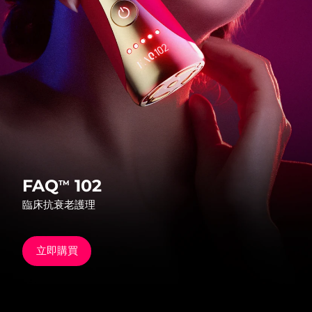
發貨國家
美國
預計送達日期
8/9/26
FAQ™ Dual LED Panel
英國
預計送達日期
8/8/26
熱門產品
西班牙
預計送達日期
8/8/26
澳洲
預計送達日期
8/11/26
法國
預計送達日期
8/8/26
FAQ
102
TM
特別優惠
暢銷產品
臨床抗衰老護理
德國
預計送達日期
8/8/26
加拿大
預計送達日期
8/12/26
立即購買
紅光療法
澳洲
預計送達日期
8/11/26