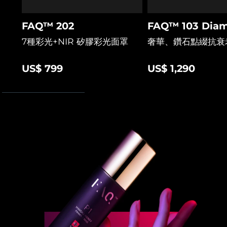
阿拉伯聯合大公國
預計送達日期
8/9/26
FAQ™ 202
FAQ™ 103 Diam
7種彩光+NIR 矽膠彩光面罩
奢華、鑽石點綴抗衰
英國
預計送達日期
8/8/26
US$ 799
US$ 1,290
美國
預計送達日期
8/9/26
烏茲別克
預計送達日期
8/13/26
越南
預計送達日期
8/14/26