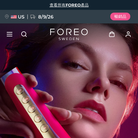
移
查看所有FOREO產品
至
主
內
容
US
8/9/26
暢銷品
新品
登入
語言
BREAKING NEWS
用戶信息
English
Deutsch
Español
我的設備
FAQ™ Pure Beauty-Tech Elixir
Français
Italiano
Português
我的訂單
Polski
Svenska
Русский
Türkçe
简体中文
繁體中文
我的地址
issa™ Teeth Whitening Set
我的訂閱