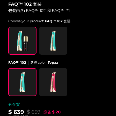
FAQ™ 102 套裝
中國澳門特別行政區
預計送達日期
8/10/26
包裝內含:
FAQ™ 102 和 FAQ™ P1
馬來西亞
預計送達日期
8/11/26
Choose your product:
FAQ™ 102 套裝
馬爾他
預計送達日期
8/8/26
墨西哥
預計送達日期
8/12/26
摩納哥
預計送達日期
8/9/26
FAQ™ 102
選擇 color:
Topaz
荷蘭
預計送達日期
8/8/26
紐西蘭
預計送達日期
8/8/26
挪威
預計送達日期
8/8/26
阿曼
預計送達日期
8/11/26
有存貨
$ 639
$ 659
節省
$ 20
菲律賓
預計送達日期
8/11/26