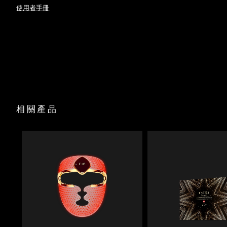
時消融脂肪層。
使用者手冊
斯洛伐克
預計送達日期
8/8/26
FAQ
P1
™
Anti-Shock System™ 可自動調節電流，確保治療過程中完全
無電擊感。
USB 充電線
斯洛維尼亞
預計送達日期
8/8/26
全光譜 LED 結合紅光療法，首次使用即可促進膠原蛋白生成，
底座
撫平皺紋。
旅行袋
南非
真實新西蘭麥盧卡蜂蜜與 17 種氨基酸滋養肌膚，尿囊素舒緩並
預計送達日期
8/16/26
清潔布
深層保濕。
快速操作指南
90% 天然成分的肌底液可安全傳導微電流，並輕松滑過肌膚，
南韓
預計送達日期
8/10/26
不會拉扯或刺激皮膚。
基本操作手冊
2年質保
西班牙
預計送達日期
8/8/26
相關產品
瑞典
預計送達日期
8/8/26
瑞士
預計送達日期
8/8/26
台灣
預計送達日期
8/13/26
泰國
預計送達日期
8/12/26
土耳其
預計送達日期
8/9/26