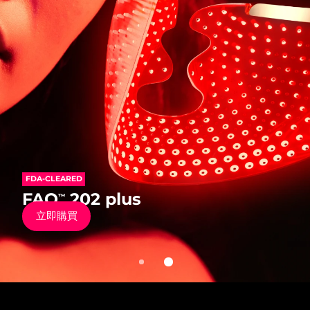
發貨國家
美國
預計送達日期
8/9/26
FAQ™ Dual LED Panel
英國
預計送達日期
8/8/26
熱門產品
西班牙
預計送達日期
8/8/26
澳洲
預計送達日期
8/11/26
FDA-CLEARED
法國
預計送達日期
8/8/26
FDA-CLEARED
FAQ
202
™
特別優惠
暢銷產品
FAQ
202 plus
™
抗老矽膠彩光面罩儀
德國
預計送達日期
8/8/26
立即購買
立即購買
加拿大
預計送達日期
8/12/26
紅光療法
澳洲
預計送達日期
8/11/26