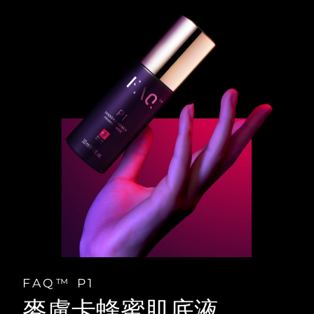
FAQ™ P1
麥盧卡蜂蜜肌底液