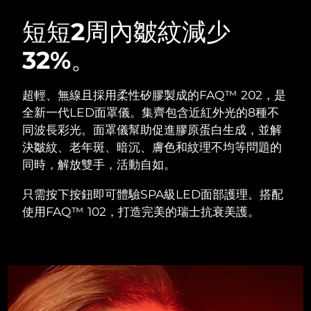
瑞典美膚護理
奧地利
預計送達日期
8/8/26
短短2周內皺紋減少
32%。
巴林
預計送達日期
8/9/26
面部清潔
緊致提拉
比利時
預計送達日期
8/8/26
超輕、無線且採用柔性矽膠製成的FAQ™ 202，是
LUNA™ 4 套裝
BEAR™ 2 套裝
全新一代LED面罩儀。集齊包含近紅外光的8種不
百慕達
預計送達日期
8/14/26
Anti-aging massage
Microcurrent toning
同波長彩光。面罩儀幫助促進膠原蛋白生成，並解
決皺紋、老年斑、暗沉、膚色和紋理不均等問題的
波士尼亞與赫塞哥維納
預計送達日期
8/11/26
同時，解放雙手，活動自如。
補水保濕
口腔護理
LUNA™ 4 Plus
BEAR™ 2 go
汶萊
預計送達日期
8/13/26
UFO™ 3 套裝
issa™ 4
只需按下按鈕即可體驗SPA級LED面部護理。搭配
Massage, LED heating
Microcurrent toning on-the-go
FAQ™ 抗老護理
Deep facial hydration
Hybrid silicone sonic toothbrush
使用FAQ™ 102，打造完美的瑞士抗衰美護。
保加利亞
預計送達日期
8/8/26
NEW
LUNA™ 4 Men
BEAR™ 2 eyes & lips
加拿大
預計送達日期
8/12/26
UFO™ 3 LED
issa™ 4 plus
For men, anti-aging massage
Microcurrent line smoothing device
Near-infrared and red light therapy
Smart hybrid silicone sonic toothbrush
智利
預計送達日期
8/12/26
device
抗老
LED 護理