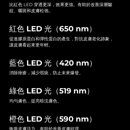
比紅色 LED 穿透更深，效果更強。有助於改善深層皺
中國澳門特別行政區
預計送達日期
8/10/26
紋、曬斑和皮膚松弛。
馬來西亞
預計送達日期
8/11/26
紅色 LED 光（650 nm）
馬爾他
預計送達日期
8/8/26
促進膠原蛋白和彈性蛋白的產生，對抗皮膚老化跡象，
讓皮膚看起來更年輕。
墨西哥
預計送達日期
8/12/26
藍色 LED 光（420 nm）
摩納哥
預計送達日期
8/9/26
消除痤瘡，減少瑕疵，防止未來爆發。
荷蘭
預計送達日期
8/8/26
紐西蘭
綠色 LED 光（519 nm）
預計送達日期
8/8/26
均勻膚色，提亮暗沈膚色。
挪威
預計送達日期
8/8/26
阿曼
預計送達日期
8/11/26
橙色 LED 光（590 nm）
恢復皮膚活力，有助於改善皮膚紋理。
菲律賓
預計送達日期
8/11/26