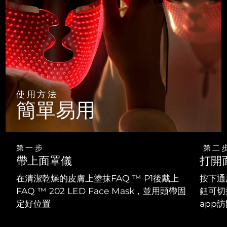
使用方法
簡單易用
第一步
第二
帶上面罩儀
打開
在清潔乾燥的皮膚上塗抹FAQ ™ P1後戴上
按下通
FAQ ™ 202 LED Face Mask，並用頭帶固
鈕可切
定好位置
app訪