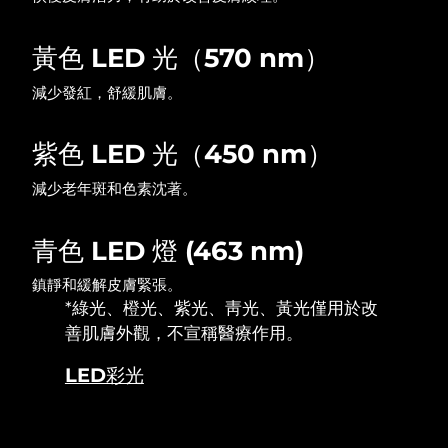
波蘭
預計送達日期
8/9/26
黃色 LED 光（570 nm）
減少發紅，舒緩肌膚。
葡萄牙
預計送達日期
8/8/26
波多黎各
預計送達日期
8/10/26
紫色 LED 光（450 nm）
卡達
減少老年斑和色素沈著。
預計送達日期
8/9/26
留尼旺
預計送達日期
8/13/26
青色 LED 燈 (463 nm)
羅馬尼亞
預計送達日期
8/8/26
鎮靜和緩解皮膚緊張。
*綠光、橙光、紫光、靑光、黃光僅用於改
俄羅斯
預計送達日期
8/16/26
善肌膚外觀，不宣稱醫療作用。
LED彩光
沙烏地阿拉伯
預計送達日期
8/9/26
新加坡
預計送達日期
8/10/26