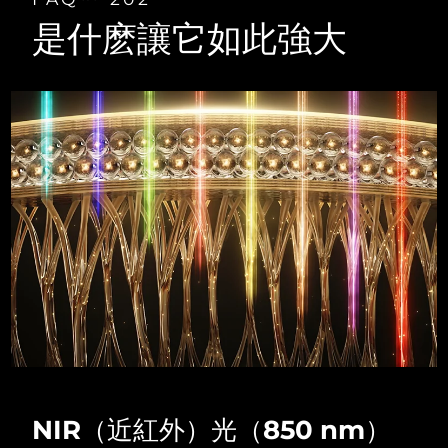
Advanced pore care essentials
以色列
預計送達日期
8/12/26
For healthy hair
18% PAP
是什麽讓它如此強大
護膚品
男士
義大利
預計送達日期
8/8/26
日本
預計送達日期
8/11/26
澤西島
預計送達日期
8/13/26
全部購買
哈薩克
預計送達日期
8/10/26
FOREO APP
科威特
預計送達日期
8/8/26
關於我們
拉脫維亞
預計送達日期
8/8/26
黎巴嫩
預計送達日期
8/9/26
立陶宛
預計送達日期
8/8/26
NIR（近紅外）光（850 nm）
盧森堡
預計送達日期
8/8/26