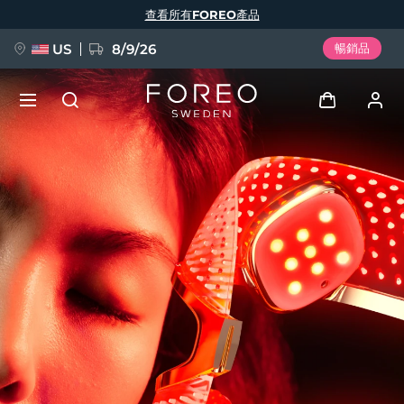
移
查看所有FOREO產品
至
主
內
容
US
8/9/26
暢銷品
新品
登入
語言
BREAKING NEWS
用戶信息
English
Deutsch
Español
我的設備
FAQ™ Pure Beauty-Tech Elixir
Français
Italiano
Português
我的訂單
Polski
Svenska
Русский
Türkçe
简体中文
繁體中文
我的地址
issa™ Teeth Whitening Set
我的訂閱