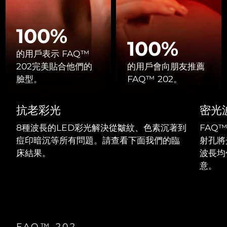
Professional IPL hair removal device
Microcurrent body toning
All hair treatments
All FAQ™ skincare
德國
預計送達日期
8/8/26
100%
FAQ™產品
FAQ™產品
痘肌護理
眼部護理
直布羅陀
PEACH™ 2
LUNA™ 4 body
預計送達日期
8/12/26
FAQ™ products
100%
All anti-aging treatments
All LED treatments
ESPADA™ 2 plus
BEAR™ 2 eyes & lips
IPL hair removal
Massaging body brush
的用戶表示 FAQ™
All toning treatments
希臘
預計送達日期
8/8/26
Recurring acne LED therapy
Microcurrent line smoothing device
202完美貼合他們的
的用戶會向朋友推薦
臉型。
FAQ™ 202。
中國香港特別行政區
預計送達日期
8/9/26
PEACH™ 2 go
SUPERCHARGED™ serum
護發
毛孔護理
ESPADA™ 2
IRIS™ 2
Travel-friendly IPL hair removal
Firming body serum
抗老彩光
密光
匈牙利
LUNA™ 4 hair
預計送達日期
8/8/26
KIWI™ derma
Acne treatment device
Rejuvenating eye massager
NEW
2-in-1 LED scalp massager
Diamond microdermabrasion .
8種波長的LED彩光解決從皺紋、色素沉著到
FAQ
冰島
預計送達日期
8/9/26
痘印暗沉等所有問題。請查看下面我們的臨
射孔將
PEACH™ Cooling Prep Gel
ESPADA™ Blemish Solution
眼部護膚
床結果。
波長均
牙齒美白
Cooling IPL hair removal gel
印尼
預計送達日期
8/6/26
FLIP™ play advanced
KIWI™
Concentrated acne gel
Advanced eye care treatment
意。
issa™ Teeth Whitening Set
LED light hairbrush
Blackhead remover
愛爾蘭
預計送達日期
8/8/26
更多的
Dual LED + sonic device & 18% PAP gel
ESPADA™ 設備
眼部護理設備
曼島
預計送達日期
8/10/26
LUNA™ Dual-Peptide Scalp
KIWI™ 皮肤护理
All acne treatment devices
All revitalizing eye massagers
Serum
issa™ Teeth Whitening Gel
FAQ™ 202