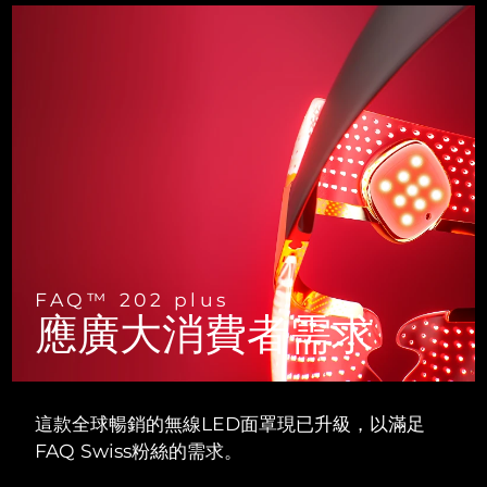
斯洛伐克
預計送達日期
8/8/26
斯洛維尼亞
預計送達日期
8/8/26
南非
預計送達日期
8/16/26
南韓
預計送達日期
8/10/26
西班牙
預計送達日期
8/8/26
瑞典
預計送達日期
8/8/26
FAQ™ 202 plus
應廣大消費者需求
瑞士
預計送達日期
8/8/26
台灣
預計送達日期
8/13/26
這款全球暢銷的無線LED面罩現已升級，以滿足
泰國
預計送達日期
8/12/26
FAQ Swiss粉絲的需求。
土耳其
預計送達日期
8/9/26