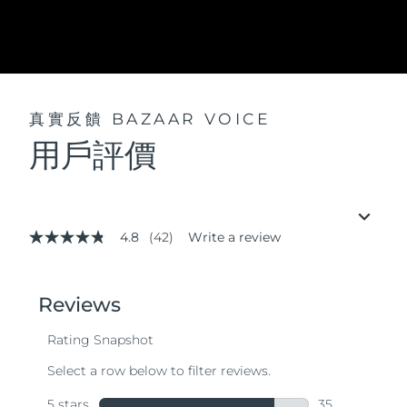
真實反饋
BAZAAR VOICE
用戶評價
4.8
(42)
Write a review
4.8
out
of
5
stars,
average
rating
value.
Read
42
Reviews.
Same