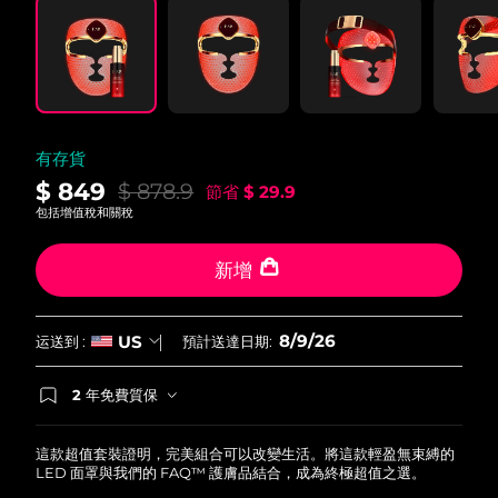
有存貨
$ 849
$ 878.9
節省
$ 29.9
包括增值稅和關稅
新增
8/9/26
US
运送到 :
預計送達日期:
2 年免費質保
如果您在2年質保期內發現任何非人為品質問題，
FOREO將免費為您更換產品。
這款超值套裝證明，完美組合可以改變生活。將這款輕盈無束縛的
LED 面罩與我們的 FAQ™ 護膚品結合，成為終極超值之選。