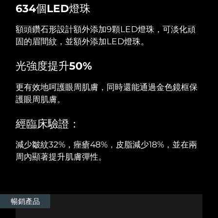
634個LED燈珠
阿拉伯聯合大公國
預計送達日期
8/9/26
額頭鑽石形設計額外添加9顆LED燈珠，可淡化頑
固的眉間紋，並額外添加LED燈珠。
英國
預計送達日期
8/8/26
光強度提升50%
美國
預計送達日期
8/9/26
更有效地呵護眼周肌膚，同時還能通過金色鏡框保
烏茲別克
預計送達日期
8/13/26
護眼周肌膚。
越南
預計送達日期
8/14/26
經臨床驗證：
減少皺紋32%，痤瘡48%，皮脂減少18%，並在兩
周內顯著提升肌膚彈性。
暢銷產品