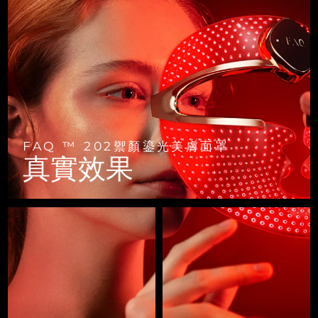
FAQ™ 101
FAQ™ 201
中國
LUNA™ 4 mini
面部提拉護理
預計送達日期
8/8/26
NEW
issa™ 4 smile
UFO™ 3 mini
Clinical anti-aging
LED mask
For young skin, T-zone
Premium anti-aging skincare
哥倫比亞
預計送達日期
8/12/26
Hybrid silicone sonic toothbrush
Red light therapy device for young skin
生髮
肌膚年輕化
克羅埃西亞
預計送達日期
8/8/26
FAQ™ 102
FAQ™ 202
LUNA™ 4 go
BEAR™ 設備
FAQ™ 301
FAQ™ 501
issa™ 4 baby
UFO™ 3 go
Advanced clinical anti-aging
LED mask
For travel or gym bag
All premium facelift devices
NEW
賽普勒斯
預計送達日期
8/9/26
LED hair strengthening scalp massager
Full-Spectrum Red Light Therapy
For ages 0-3
Portable red light therapy
捷克
預計送達日期
8/8/26
FAQ ™ 202禦顏鎏光美膚面罩
FAQ™ 103
FAQ™ 211
LUNA™護膚
保健品
真實效果
FAQ™ Scalp Serum
FAQ™ 502
issa™ Teeth Whitening Set
面膜
Luxurious clinical anti-aging set
Anti-aging neck & décolleté LED mask
Premium cleansers & balm
丹麥
預計送達日期
8/8/26
Scalp recovery probiotic serum
Full-Spectrum Red Light Therapy
Dual LED + sonic device & 18% PAP gel
Rejuvenation & hydration
專業治療
愛沙尼亞
預計送達日期
8/8/26
FAQ™ P1 Primer
FAQ™ 221
LUNA™ 設備
FAQ™護膚品
ISSA™ 設備
UFO™ 設備
Manuka honey primer
Anti-aging LED hand mask
芬蘭
FAQ™ Red Light Serum
預計送達日期
8/8/26
All facial cleansing devices
All FAQ™ skincare
All silicone sonic toothbrushes
All deep facial hydration devices
法國
預計送達日期
8/8/26
脫毛
身體護理
FAQ™護膚品
FAQ™護膚品
PEACH™ 2 Pro Max
BEAR™ 2 body
FAQ™產品
FAQ™ skincare
法屬玻里尼西亞
預計送達日期
8/12/26
All FAQ™ skincare
All FAQ™ skincare