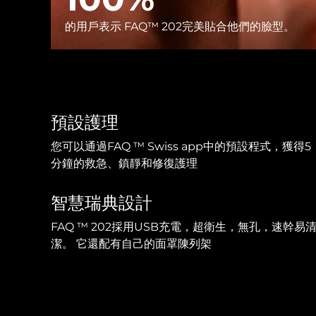
KIWI™ 皮肤护理
All acne treatment devices
All revitalizing eye massagers
Serum
issa™ Teeth Whitening Gel
Advanced pore care essentials
的用戶表示 FAQ™ 202完美貼合他們的臉型。
For healthy hair
18% PAP
護膚品
男士
預設護理
全部購買
您可以通過FAQ ™ Swiss app中的預設程式，獲得5
分鐘的救急、鎮靜和修復護理
智慧瑞典設計
FOREO APP
FAQ ™ 202採用USB充電，超衛生，無孔，速幹易
關於我們
潔。 它還配有自己的面罩陳列架