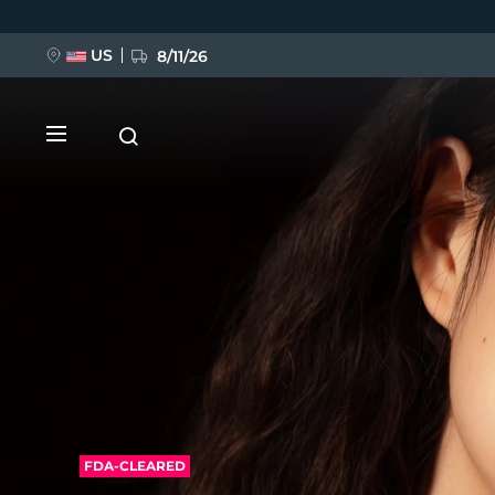
移
至
主
內
US
8/11/26
容
新品
BREAKING NEWS
FAQ™ Pure Beauty-Tech Elixir
FDA-CLEARED
FDA-CLEARED
FAQ
202
™