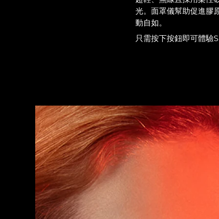
紅光療法
光。面罩儀幫助促進膠
動自如。
只需按下按鈕即可體驗S
瑞典美膚護理
面部清潔
緊致提拉
LUNA™ 4 套裝
BEAR™ 2 套裝
Anti-aging massage
Microcurrent toning
補水保濕
口腔護理
LUNA™ 4 Plus
BEAR™ 2 go
UFO™ 3 套裝
issa™ 4
Massage, LED heating
Microcurrent toning on-the-go
Deep facial hydration
Hybrid silicone sonic toothbrush
FAQ™ 抗老護理
LUNA™ 4 Men
BEAR™ 2 eyes & lips
NEW
UFO™ 3 LED
issa™ 4 plus
For men, anti-aging massage
Microcurrent line smoothing device