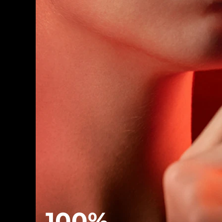
脫毛
FAQ™護膚品
身體護理
FAQ™護膚品
FAQ™產品
FAQ™ skincare
All FAQ™ skincare
All FAQ™ skincare
PEACH™ 2 Pro Max
BEAR™ 2 body
All hair treatments
All FAQ™ skincare
Professional IPL hair removal device
Microcurrent body toning
FAQ™產品
FAQ™產品
痘肌護理
FAQ™ products
眼部護理
All anti-aging treatments
All LED treatments
PEACH™ 2
LUNA™ 4 body
All toning treatments
ESPADA™ 2 plus
BEAR™ 2 eyes & lips
IPL hair removal
Massaging body brush
Recurring acne LED therapy
Microcurrent line smoothing device
PEACH™ 2 go
SUPERCHARGED™ serum
護發
毛孔護理
ESPADA™ 2
IRIS™ 2
Travel-friendly IPL hair removal
Firming body serum
LUNA™ 4 hair
KIWI™ derma
Acne treatment device
Rejuvenating eye massager
NEW
2-in-1 LED scalp massager
Diamond microdermabrasion .
PEACH™ Cooling Prep Gel
ESPADA™ Blemish Solution
眼部護膚
牙齒美白
Cooling IPL hair removal gel
FLIP™ play advanced
KIWI™
Concentrated acne gel
Advanced eye care treatment
issa™ Teeth Whitening Set
LED light hairbrush
Blackhead remover
Dual LED + sonic device & 18% PAP gel
更多的
100%
ESPADA™ 設備
眼部護理設備
LUNA™ Dual-Peptide Scalp