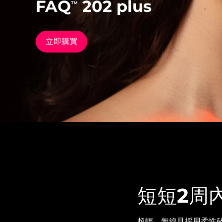
FAQ
202 plus
™
抗老矽膠彩光面罩儀
issa™ Teeth Whitening Set
立即購買
立即購買
FAQ™ Dual LED Panel
熱門產品
特別優惠
暢銷產品
短短2周
超輕、無線且採用柔性矽