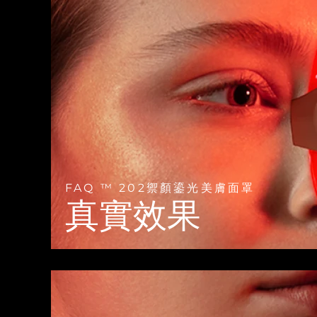
Near-infrared and red light therapy device
Smart hybrid silicone sonic toothbrush
抗老
LED 護理
LUNA™ 4 mini
面部提拉護理
FAQ™ 101
FAQ™ 201
UFO™ 3 mini
issa™ 4 smile
For young skin, T-zone
Premium anti-aging skincare
NEW
Clinical anti-aging
LED mask
Red light therapy device for young skin
Hybrid silicone sonic toothbrush
生髮
LUNA™ 4 go
BEAR™ 設備
肌膚年輕化
FAQ™ 102
FAQ™ 202
UFO™ 3 go
issa™ 4 baby
For travel or gym bag
All premium facelift devices
FAQ™ 301
FAQ™ 501
Advanced clinical anti-aging
LED mask
Portable red light therapy
For ages 0-3
NEW
LED hair strengthening scalp massager
Full-Spectrum Red Light Therapy
LUNA™護膚
FAQ ™ 202禦顏鎏光美膚面罩
FAQ™ 103
FAQ™ 211
保健品
面膜
issa™ Teeth Whitening Set
Premium cleansers & balm
真實效果
FAQ™ Scalp Serum
FAQ™ 502
Luxurious clinical anti-aging set
Anti-aging neck & décolleté LED mask
Rejuvenation & hydration
Dual LED + sonic device & 18% PAP gel
Scalp recovery probiotic serum
Full-Spectrum Red Light Therapy
LUNA™ 設備
專業治療
FAQ™ P1 Primer
FAQ™ 221
UFO™ 設備
ISSA™ 設備
All facial cleansing devices
FAQ™護膚品
Manuka honey primer
Anti-aging LED hand mask
FAQ™ Red Light Serum
All deep facial hydration devices
All silicone sonic toothbrushes
All FAQ™ skincare