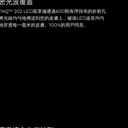
密光波覆蓋
FAQ™ 202 LED面罩儀通過600顆有序排布的折射孔
將光線均勻地傳送到您的皮膚上，確保LED波長均勻
地穿透每一毫米的皮膚。100%的用戶同意。