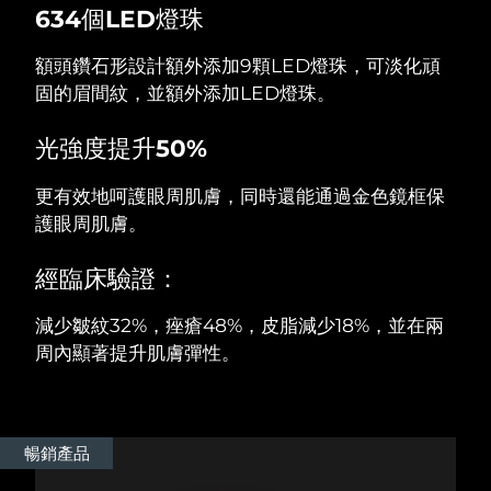
634個LED燈珠
阿拉伯聯合大公國
預計送達日期
8/11/26
額頭鑽石形設計額外添加9顆LED燈珠，可淡化頑
固的眉間紋，並額外添加LED燈珠。
英國
預計送達日期
8/10/26
光強度提升50%
美國
預計送達日期
8/11/26
更有效地呵護眼周肌膚，同時還能通過金色鏡框保
烏茲別克
預計送達日期
8/15/26
護眼周肌膚。
越南
預計送達日期
8/16/26
經臨床驗證：
減少皺紋32%，痤瘡48%，皮脂減少18%，並在兩
周內顯著提升肌膚彈性。
暢銷產品