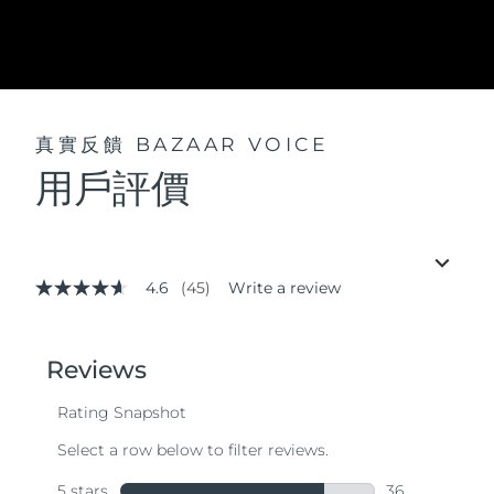
真實反饋
BAZAAR VOICE
用戶評價
4.6
(45)
Write a review
4.6
out
of
5
stars,
average
rating
value.
Read
45
Reviews.
Same