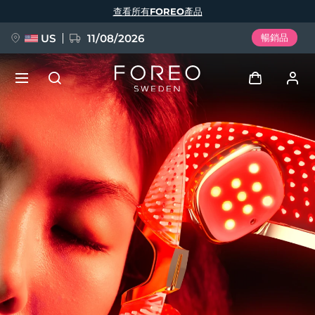
移
查看所有FOREO產品
至
主
內
容
US
11/08/2026
暢銷品
新品
登入
語言
BREAKING NEWS
用戶信息
English
Deutsch
Español
我的設備
FAQ™ Pure Beauty-Tech Elixir
Français
Italiano
Português
我的訂單
Polski
Svenska
Русский
Türkçe
简体中文
繁體中文
我的地址
issa™ Teeth Whitening Set
我的訂閱