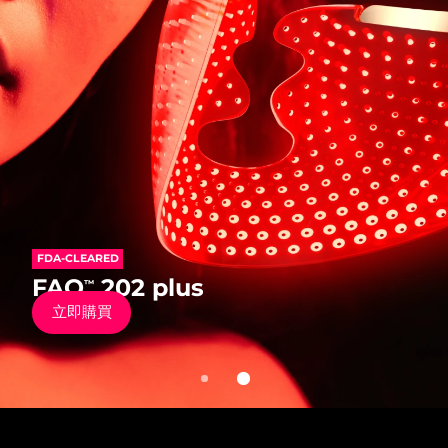
發貨國家
美國
預計送達日期
8/11/26
FAQ™ Dual LED Panel
英國
預計送達日期
8/10/26
熱門產品
西班牙
預計送達日期
8/10/26
澳洲
預計送達日期
8/13/26
FDA-CLEARED
法國
預計送達日期
8/10/26
FDA-CLEARED
FAQ
202
™
特別優惠
暢銷產品
FAQ
202 plus
™
抗老矽膠彩光面罩儀
德國
預計送達日期
8/10/26
立即購買
立即購買
加拿大
預計送達日期
8/14/26
紅光療法
澳洲
預計送達日期
8/13/26