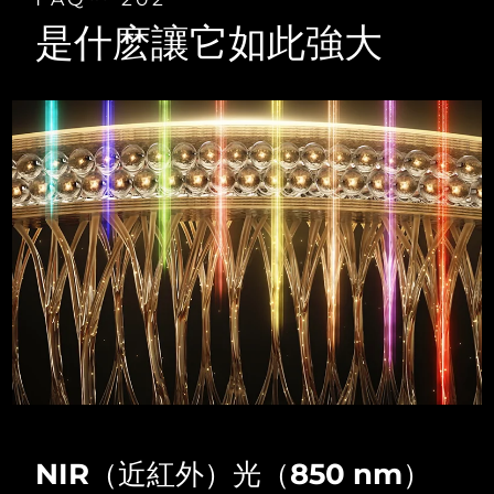
Advanced pore care essentials
以色列
預計送達日期
8/14/26
For healthy hair
18% PAP
是什麽讓它如此強大
護膚品
男士
義大利
預計送達日期
8/10/26
日本
預計送達日期
8/13/26
澤西島
預計送達日期
8/15/26
全部購買
哈薩克
預計送達日期
8/12/26
FOREO APP
科威特
預計送達日期
8/10/26
關於我們
拉脫維亞
預計送達日期
8/10/26
黎巴嫩
預計送達日期
8/11/26
立陶宛
預計送達日期
8/10/26
NIR（近紅外）光（850 nm）
盧森堡
預計送達日期
8/10/26