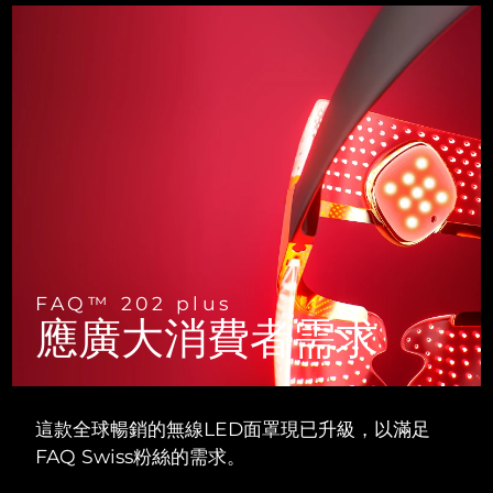
斯洛伐克
預計送達日期
8/10/26
斯洛維尼亞
預計送達日期
8/10/26
南非
預計送達日期
8/18/26
南韓
預計送達日期
8/12/26
西班牙
預計送達日期
8/10/26
瑞典
預計送達日期
8/10/26
FAQ™ 202 plus
應廣大消費者需求
瑞士
預計送達日期
8/10/26
台灣
預計送達日期
8/15/26
這款全球暢銷的無線LED面罩現已升級，以滿足
泰國
預計送達日期
8/14/26
FAQ Swiss粉絲的需求。
土耳其
預計送達日期
8/11/26