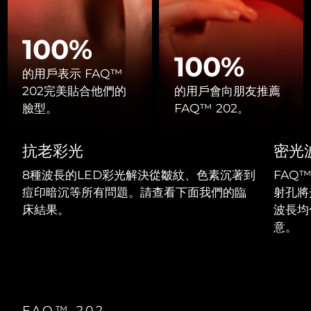
Professional IPL hair removal device
Microcurrent body toning
All hair treatments
All FAQ™ skincare
德國
預計送達日期
8/10/26
100%
FAQ™產品
FAQ™產品
痘肌護理
眼部護理
直布羅陀
PEACH™ 2
LUNA™ 4 body
預計送達日期
8/14/26
FAQ™ products
100%
All anti-aging treatments
All LED treatments
ESPADA™ 2 plus
BEAR™ 2 eyes & lips
IPL hair removal
Massaging body brush
的用戶表示 FAQ™
All toning treatments
希臘
預計送達日期
8/10/26
Recurring acne LED therapy
Microcurrent line smoothing device
202完美貼合他們的
的用戶會向朋友推薦
臉型。
FAQ™ 202。
中國香港特別行政區
預計送達日期
8/11/26
PEACH™ 2 go
SUPERCHARGED™ serum
護發
毛孔護理
ESPADA™ 2
IRIS™ 2
Travel-friendly IPL hair removal
Firming body serum
抗老彩光
密光
匈牙利
LUNA™ 4 hair
預計送達日期
8/10/26
KIWI™ derma
Acne treatment device
Rejuvenating eye massager
NEW
2-in-1 LED scalp massager
Diamond microdermabrasion .
8種波長的LED彩光解決從皺紋、色素沉著到
FAQ
冰島
預計送達日期
8/11/26
痘印暗沉等所有問題。請查看下面我們的臨
射孔將
PEACH™ Cooling Prep Gel
ESPADA™ Blemish Solution
眼部護膚
床結果。
波長均
牙齒美白
Cooling IPL hair removal gel
印尼
預計送達日期
8/8/26
FLIP™ play advanced
KIWI™
Concentrated acne gel
Advanced eye care treatment
意。
issa™ Teeth Whitening Set
LED light hairbrush
Blackhead remover
愛爾蘭
預計送達日期
8/10/26
更多的
Dual LED + sonic device & 18% PAP gel
ESPADA™ 設備
眼部護理設備
曼島
預計送達日期
8/12/26
LUNA™ Dual-Peptide Scalp
KIWI™ 皮肤护理
All acne treatment devices
All revitalizing eye massagers
Serum
issa™ Teeth Whitening Gel
FAQ™ 202