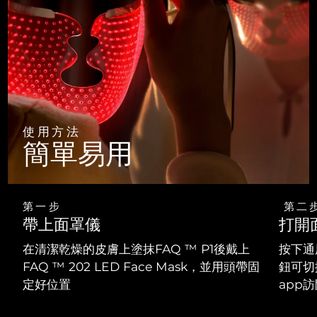
使用方法
簡單易用
第一步
第二
帶上面罩儀
打開
在清潔乾燥的皮膚上塗抹FAQ ™ P1後戴上
按下通
FAQ ™ 202 LED Face Mask，並用頭帶固
鈕可切
定好位置
app訪