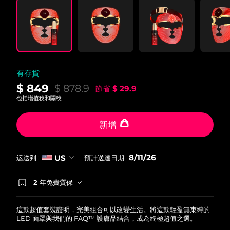
有存貨
$ 849
$ 878.9
節省
$ 29.9
包括增值稅和關稅
新增
8/11/26
US
运送到 :
預計送達日期:
2 年免費質保
如果您在2年質保期內發現任何非人為品質問題，
FOREO將免費為您更換產品。
這款超值套裝證明，完美組合可以改變生活。將這款輕盈無束縛的
LED 面罩與我們的 FAQ™ 護膚品結合，成為終極超值之選。