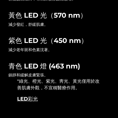
波蘭
預計送達日期
8/11/26
黃色 LED 光（570 nm）
減少發紅，舒緩肌膚。
葡萄牙
預計送達日期
8/10/26
波多黎各
預計送達日期
8/12/26
紫色 LED 光（450 nm）
卡達
減少老年斑和色素沈著。
預計送達日期
8/11/26
留尼旺
預計送達日期
8/15/26
青色 LED 燈 (463 nm)
羅馬尼亞
預計送達日期
8/10/26
鎮靜和緩解皮膚緊張。
*綠光、橙光、紫光、靑光、黃光僅用於改
俄羅斯
預計送達日期
8/18/26
善肌膚外觀，不宣稱醫療作用。
LED彩光
沙烏地阿拉伯
預計送達日期
8/11/26
新加坡
預計送達日期
8/12/26