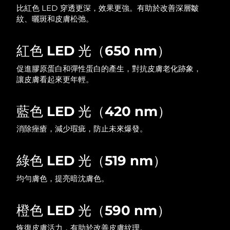
比紅色 LED 穿透更深，效果更強。有助於改善深層皺
中國澳門特別行政區
預計送達日期
8/12/26
紋、曬斑和皮膚松弛。
馬來西亞
預計送達日期
8/13/26
紅色 LED 光（650 nm）
馬爾他
預計送達日期
8/10/26
促進膠原蛋白和彈性蛋白的產生，對抗皮膚老化跡象，
讓皮膚看起來更年輕。
墨西哥
預計送達日期
8/14/26
藍色 LED 光（420 nm）
摩納哥
預計送達日期
8/11/26
消除痤瘡，減少瑕疵，防止未來爆發。
荷蘭
預計送達日期
8/10/26
紐西蘭
綠色 LED 光（519 nm）
預計送達日期
8/10/26
均勻膚色，提亮暗沈膚色。
挪威
預計送達日期
8/10/26
阿曼
預計送達日期
8/13/26
橙色 LED 光（590 nm）
恢復皮膚活力，有助於改善皮膚紋理。
菲律賓
預計送達日期
8/13/26