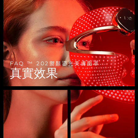
FAQ™ 101
FAQ™ 201
中國
LUNA™ 4 mini
面部提拉護理
預計送達日期
8/10/26
NEW
issa™ 4 smile
UFO™ 3 mini
Clinical anti-aging
LED mask
For young skin, T-zone
Premium anti-aging skincare
哥倫比亞
預計送達日期
8/14/26
Hybrid silicone sonic toothbrush
Red light therapy device for young skin
生髮
肌膚年輕化
克羅埃西亞
預計送達日期
8/10/26
FAQ™ 102
FAQ™ 202
LUNA™ 4 go
BEAR™ 設備
FAQ™ 301
FAQ™ 501
issa™ 4 baby
UFO™ 3 go
Advanced clinical anti-aging
LED mask
For travel or gym bag
All premium facelift devices
NEW
賽普勒斯
預計送達日期
8/11/26
LED hair strengthening scalp massager
Full-Spectrum Red Light Therapy
For ages 0-3
Portable red light therapy
捷克
預計送達日期
8/10/26
FAQ ™ 202禦顏鎏光美膚面罩
FAQ™ 103
FAQ™ 211
LUNA™護膚
保健品
真實效果
FAQ™ Scalp Serum
FAQ™ 502
issa™ Teeth Whitening Set
面膜
Luxurious clinical anti-aging set
Anti-aging neck & décolleté LED mask
Premium cleansers & balm
丹麥
預計送達日期
8/10/26
Scalp recovery probiotic serum
Full-Spectrum Red Light Therapy
Dual LED + sonic device & 18% PAP gel
Rejuvenation & hydration
專業治療
愛沙尼亞
預計送達日期
8/10/26
FAQ™ P1 Primer
FAQ™ 221
LUNA™ 設備
FAQ™護膚品
ISSA™ 設備
UFO™ 設備
Manuka honey primer
Anti-aging LED hand mask
芬蘭
FAQ™ Red Light Serum
預計送達日期
8/10/26
All facial cleansing devices
All FAQ™ skincare
All silicone sonic toothbrushes
All deep facial hydration devices
法國
預計送達日期
8/10/26
脫毛
身體護理
FAQ™護膚品
FAQ™護膚品
PEACH™ 2 Pro Max
BEAR™ 2 body
FAQ™產品
FAQ™ skincare
法屬玻里尼西亞
預計送達日期
8/14/26
All FAQ™ skincare
All FAQ™ skincare