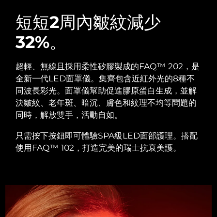
瑞典美膚護理
奧地利
預計送達日期
8/10/26
短短2周內皺紋減少
32%。
巴林
預計送達日期
8/11/26
面部清潔
緊致提拉
比利時
預計送達日期
8/10/26
超輕、無線且採用柔性矽膠製成的FAQ™ 202，是
LUNA™ 4 套裝
BEAR™ 2 套裝
全新一代LED面罩儀。集齊包含近紅外光的8種不
百慕達
預計送達日期
8/16/26
Anti-aging massage
Microcurrent toning
同波長彩光。面罩儀幫助促進膠原蛋白生成，並解
決皺紋、老年斑、暗沉、膚色和紋理不均等問題的
波士尼亞與赫塞哥維納
預計送達日期
8/13/26
同時，解放雙手，活動自如。
補水保濕
口腔護理
LUNA™ 4 Plus
BEAR™ 2 go
汶萊
預計送達日期
8/15/26
UFO™ 3 套裝
issa™ 4
只需按下按鈕即可體驗SPA級LED面部護理。搭配
Massage, LED heating
Microcurrent toning on-the-go
FAQ™ 抗老護理
Deep facial hydration
Hybrid silicone sonic toothbrush
使用FAQ™ 102，打造完美的瑞士抗衰美護。
保加利亞
預計送達日期
8/10/26
NEW
LUNA™ 4 Men
BEAR™ 2 eyes & lips
加拿大
預計送達日期
8/14/26
UFO™ 3 LED
issa™ 4 plus
For men, anti-aging massage
Microcurrent line smoothing device
Near-infrared and red light therapy
Smart hybrid silicone sonic toothbrush
智利
預計送達日期
8/14/26
device
抗老
LED 護理