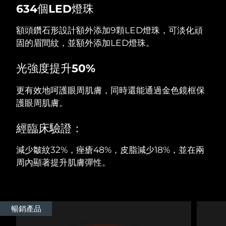
634個LED燈珠
阿拉伯聯合大公國
預計送達日期
8/9/26
額頭鑽石形設計額外添加9顆LED燈珠，可淡化頑
固的眉間紋，並額外添加LED燈珠。
英國
預計送達日期
8/8/26
光強度提升50%
美國
預計送達日期
8/9/26
更有效地呵護眼周肌膚，同時還能通過金色鏡框保
烏茲別克
預計送達日期
8/13/26
護眼周肌膚。
越南
預計送達日期
8/14/26
經臨床驗證：
減少皺紋32%，痤瘡48%，皮脂減少18%，並在兩
周內顯著提升肌膚彈性。
暢銷產品