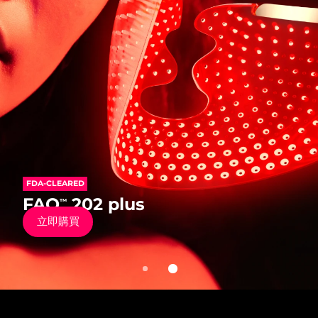
發貨國家
美國
預計送達日期
8/9/26
FAQ™ Dual LED Panel
英國
預計送達日期
8/8/26
熱門產品
西班牙
預計送達日期
8/8/26
澳洲
預計送達日期
8/11/26
FDA-CLEARED
法國
預計送達日期
8/8/26
FDA-CLEARED
FAQ
202
™
特別優惠
暢銷產品
FAQ
202 plus
™
抗老矽膠彩光面罩儀
德國
預計送達日期
8/8/26
立即購買
立即購買
加拿大
預計送達日期
8/12/26
紅光療法
澳洲
預計送達日期
8/11/26