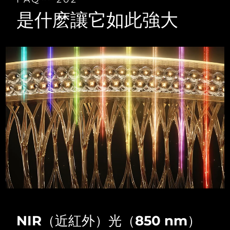
Advanced pore care essentials
以色列
預計送達日期
8/12/26
For healthy hair
18% PAP
是什麽讓它如此強大
護膚品
男士
義大利
預計送達日期
8/8/26
日本
預計送達日期
8/11/26
澤西島
預計送達日期
8/13/26
全部購買
哈薩克
預計送達日期
8/10/26
FOREO APP
科威特
預計送達日期
8/8/26
關於我們
拉脫維亞
預計送達日期
8/8/26
黎巴嫩
預計送達日期
8/9/26
立陶宛
預計送達日期
8/8/26
NIR（近紅外）光（850 nm）
盧森堡
預計送達日期
8/8/26