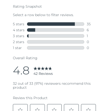
average
rating
value.
Read
42
Reviews.
Same
page
link.