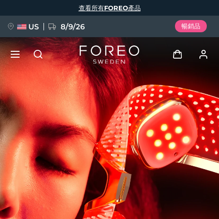
移
查看所有FOREO產品
至
主
內
容
US
8/9/26
暢銷品
新品
登入
語言
BREAKING NEWS
用戶信息
English
Deutsch
Español
我的設備
FAQ™ Pure Beauty-Tech Elixir
Français
Italiano
Português
我的訂單
Polski
Svenska
Русский
Türkçe
简体中文
繁體中文
我的地址
issa™ Teeth Whitening Set
我的訂閱