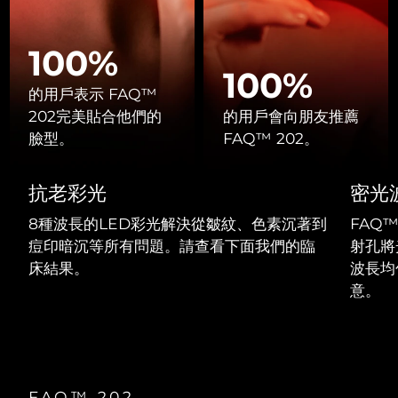
Professional IPL hair removal device
Microcurrent body toning
All hair treatments
All FAQ™ skincare
德國
預計送達日期
8/8/26
100%
FAQ™產品
FAQ™產品
痘肌護理
眼部護理
直布羅陀
PEACH™ 2
LUNA™ 4 body
預計送達日期
8/12/26
FAQ™ products
100%
All anti-aging treatments
All LED treatments
ESPADA™ 2 plus
BEAR™ 2 eyes & lips
IPL hair removal
Massaging body brush
的用戶表示 FAQ™
All toning treatments
希臘
預計送達日期
8/8/26
Recurring acne LED therapy
Microcurrent line smoothing device
202完美貼合他們的
的用戶會向朋友推薦
臉型。
FAQ™ 202。
中國香港特別行政區
預計送達日期
8/9/26
PEACH™ 2 go
SUPERCHARGED™ serum
護發
毛孔護理
ESPADA™ 2
IRIS™ 2
Travel-friendly IPL hair removal
Firming body serum
抗老彩光
密光
匈牙利
LUNA™ 4 hair
預計送達日期
8/8/26
KIWI™ derma
Acne treatment device
Rejuvenating eye massager
NEW
2-in-1 LED scalp massager
Diamond microdermabrasion .
8種波長的LED彩光解決從皺紋、色素沉著到
FAQ
冰島
預計送達日期
8/9/26
痘印暗沉等所有問題。請查看下面我們的臨
射孔將
PEACH™ Cooling Prep Gel
ESPADA™ Blemish Solution
眼部護膚
床結果。
波長均
牙齒美白
Cooling IPL hair removal gel
印尼
預計送達日期
8/6/26
FLIP™ play advanced
KIWI™
Concentrated acne gel
Advanced eye care treatment
意。
issa™ Teeth Whitening Set
LED light hairbrush
Blackhead remover
愛爾蘭
預計送達日期
8/8/26
更多的
Dual LED + sonic device & 18% PAP gel
ESPADA™ 設備
眼部護理設備
曼島
預計送達日期
8/10/26
LUNA™ Dual-Peptide Scalp
KIWI™ 皮肤护理
All acne treatment devices
All revitalizing eye massagers
Serum
issa™ Teeth Whitening Gel
FAQ™ 202