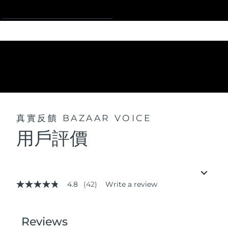
真實反饋
BAZAAR VOICE
用戶評價
4.8
(42)
Write a review
4.8
out
of
5
stars,