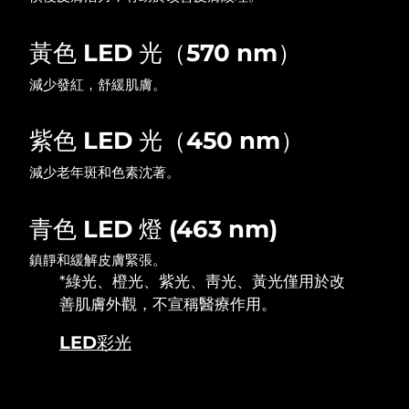
波蘭
預計送達日期
8/9/26
黃色 LED 光（570 nm）
減少發紅，舒緩肌膚。
葡萄牙
預計送達日期
8/8/26
波多黎各
預計送達日期
8/10/26
紫色 LED 光（450 nm）
卡達
減少老年斑和色素沈著。
預計送達日期
8/9/26
留尼旺
預計送達日期
8/13/26
青色 LED 燈 (463 nm)
羅馬尼亞
預計送達日期
8/8/26
鎮靜和緩解皮膚緊張。
*綠光、橙光、紫光、靑光、黃光僅用於改
俄羅斯
預計送達日期
8/16/26
善肌膚外觀，不宣稱醫療作用。
LED彩光
沙烏地阿拉伯
預計送達日期
8/9/26
新加坡
預計送達日期
8/10/26