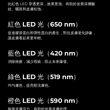
比紅色 LED 穿透更深，效果更強。有助於改善深層皺
中國澳門特別行政區
預計送達日期
8/10/26
紋、曬斑和皮膚松弛。
馬來西亞
預計送達日期
8/11/26
紅色 LED 光（650 nm）
馬爾他
預計送達日期
8/8/26
促進膠原蛋白和彈性蛋白的產生，對抗皮膚老化跡象，
讓皮膚看起來更年輕。
墨西哥
預計送達日期
8/12/26
藍色 LED 光（420 nm）
摩納哥
預計送達日期
8/9/26
消除痤瘡，減少瑕疵，防止未來爆發。
荷蘭
預計送達日期
8/8/26
紐西蘭
綠色 LED 光（519 nm）
預計送達日期
8/8/26
均勻膚色，提亮暗沈膚色。
挪威
預計送達日期
8/8/26
阿曼
預計送達日期
8/11/26
橙色 LED 光（590 nm）
恢復皮膚活力，有助於改善皮膚紋理。
菲律賓
預計送達日期
8/11/26