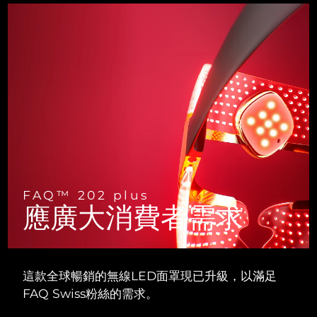
斯洛伐克
預計送達日期
8/8/26
斯洛維尼亞
預計送達日期
8/8/26
南非
預計送達日期
8/16/26
南韓
預計送達日期
8/10/26
西班牙
預計送達日期
8/8/26
瑞典
預計送達日期
8/8/26
FAQ™ 202 plus
應廣大消費者需求
瑞士
預計送達日期
8/8/26
台灣
預計送達日期
8/13/26
這款全球暢銷的無線LED面罩現已升級，以滿足
泰國
預計送達日期
8/12/26
FAQ Swiss粉絲的需求。
土耳其
預計送達日期
8/9/26