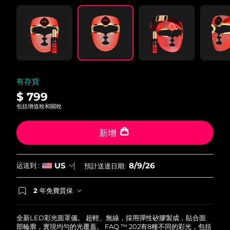
value.
Read
42
Reviews.
Same
page
link.
有存貨
$ 799
包括增值稅和關稅
新增
8/9/26
US
运送到 :
預計送達日期:
2 年免費質保
如果您在2年質保期內發現任何非人為品質問題，
FOREO將免費為您更換產品。
全新LED彩光面罩儀。 超輕、無線，採用彈性矽膠製成，貼合面
部輪廓，實現均勻的光覆蓋。 FAQ ™ 202有8種不同的彩光，包括