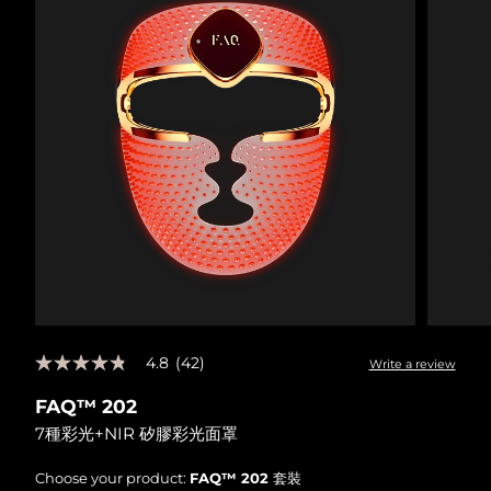
4.8
(42)
Write a review
4.8
out
FAQ™ 202
of
5
7種彩光+NIR 矽膠彩光面罩
stars,
average
rating
Choose your product:
FAQ™ 202 套裝