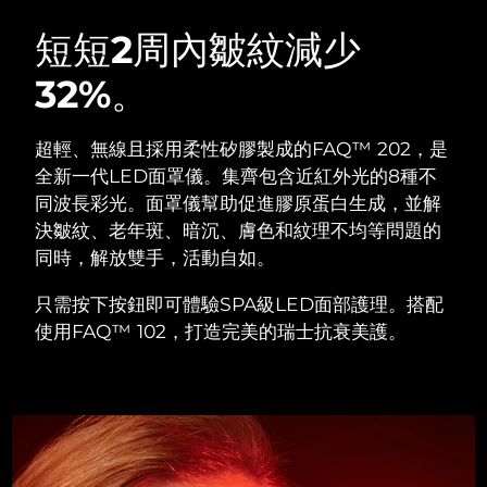
瑞典美膚護理
奧地利
預計送達日期
8/8/26
短短2周內皺紋減少
32%。
巴林
預計送達日期
8/9/26
面部清潔
緊致提拉
比利時
預計送達日期
8/8/26
超輕、無線且採用柔性矽膠製成的FAQ™ 202，是
LUNA™ 4 套裝
BEAR™ 2 套裝
全新一代LED面罩儀。集齊包含近紅外光的8種不
百慕達
預計送達日期
8/14/26
Anti-aging massage
Microcurrent toning
同波長彩光。面罩儀幫助促進膠原蛋白生成，並解
決皺紋、老年斑、暗沉、膚色和紋理不均等問題的
波士尼亞與赫塞哥維納
預計送達日期
8/11/26
同時，解放雙手，活動自如。
補水保濕
口腔護理
LUNA™ 4 Plus
BEAR™ 2 go
汶萊
預計送達日期
8/13/26
UFO™ 3 套裝
issa™ 4
只需按下按鈕即可體驗SPA級LED面部護理。搭配
Massage, LED heating
Microcurrent toning on-the-go
FAQ™ 抗老護理
Deep facial hydration
Hybrid silicone sonic toothbrush
使用FAQ™ 102，打造完美的瑞士抗衰美護。
保加利亞
預計送達日期
8/8/26
NEW
LUNA™ 4 Men
BEAR™ 2 eyes & lips
加拿大
預計送達日期
8/12/26
UFO™ 3 LED
issa™ 4 plus
For men, anti-aging massage
Microcurrent line smoothing device
Near-infrared and red light therapy
Smart hybrid silicone sonic toothbrush
智利
預計送達日期
8/12/26
device
抗老
LED 護理