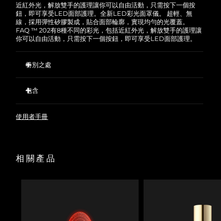
近紅外光，解放雙手的護理讓你可以自由活動，只需按下一個按
鈕，即可享受LED面部護理。
全新LED彩光面罩儀。 超輕、無
線，採用彈性矽膠製成，貼合面部輪廓，實現均勻的光覆蓋。
FAQ ™ 202有8種不同的彩光，包括近紅外光，解放雙手的護理讓
你可以自由活動，只需按下一個按鈕，即可享受LED面部護理。
特別之處
放置在最佳位置的600個光點可確保均勻的光覆蓋。
包含
高透矽膠，宛若透明的第二層皮膚一樣貼合面部。
超輕、透明、無線，採用開闊的護眼設計，使用柔軟的防滑頭
FAQ™ 202 Silicone LED Face Mask
帶，您可以舒適享受護理的同時活動自如。
使用者手冊
60 mL FAQ™ Silicone Cleaning Spray
您可以通過FAQ ™ Swiss app中的預設程式對特定肌膚問題進
面罩陳列架
行護理
收納袋
相關產品
USB充電線
快速操作指南
基本操作手册
2年質保