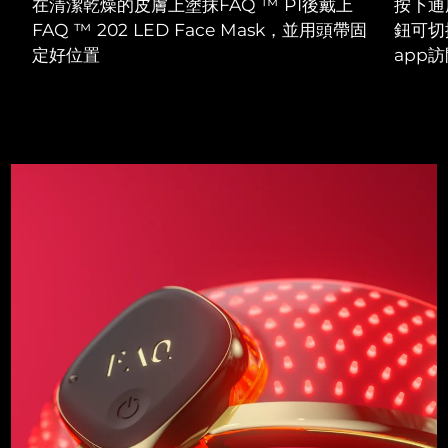
在清潔乾燥的皮膚上塗抹FAQ ™ P1後戴上
按下通
FAQ ™ 202 LED Face Mask，並用頭帶固
鈕可切
定好位置
app訪