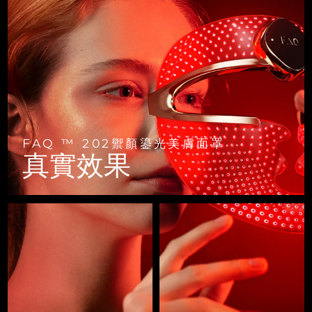
FAQ™ 101
FAQ™ 201
中國
LUNA™ 4 mini
面部提拉護理
預計送達日期
8/8/26
NEW
issa™ 4 smile
UFO™ 3 mini
Clinical anti-aging
LED mask
For young skin, T-zone
Premium anti-aging skincare
哥倫比亞
預計送達日期
8/12/26
Hybrid silicone sonic toothbrush
Red light therapy device for young skin
生髮
肌膚年輕化
克羅埃西亞
預計送達日期
8/8/26
FAQ™ 102
FAQ™ 202
LUNA™ 4 go
BEAR™ 設備
FAQ™ 301
FAQ™ 501
issa™ 4 baby
UFO™ 3 go
Advanced clinical anti-aging
LED mask
For travel or gym bag
All premium facelift devices
NEW
賽普勒斯
預計送達日期
8/9/26
LED hair strengthening scalp massager
Full-Spectrum Red Light Therapy
For ages 0-3
Portable red light therapy
捷克
預計送達日期
8/8/26
FAQ ™ 202禦顏鎏光美膚面罩
FAQ™ 103
FAQ™ 211
LUNA™護膚
保健品
真實效果
FAQ™ Scalp Serum
FAQ™ 502
issa™ Teeth Whitening Set
面膜
Luxurious clinical anti-aging set
Anti-aging neck & décolleté LED mask
Premium cleansers & balm
丹麥
預計送達日期
8/8/26
Scalp recovery probiotic serum
Full-Spectrum Red Light Therapy
Dual LED + sonic device & 18% PAP gel
Rejuvenation & hydration
專業治療
愛沙尼亞
預計送達日期
8/8/26
FAQ™ P1 Primer
FAQ™ 221
LUNA™ 設備
FAQ™護膚品
ISSA™ 設備
UFO™ 設備
Manuka honey primer
Anti-aging LED hand mask
芬蘭
FAQ™ Red Light Serum
預計送達日期
8/8/26
All facial cleansing devices
All FAQ™ skincare
All silicone sonic toothbrushes
All deep facial hydration devices
法國
預計送達日期
8/8/26
脫毛
身體護理
FAQ™護膚品
FAQ™護膚品
PEACH™ 2 Pro Max
BEAR™ 2 body
FAQ™產品
FAQ™ skincare
法屬玻里尼西亞
預計送達日期
8/12/26
All FAQ™ skincare
All FAQ™ skincare