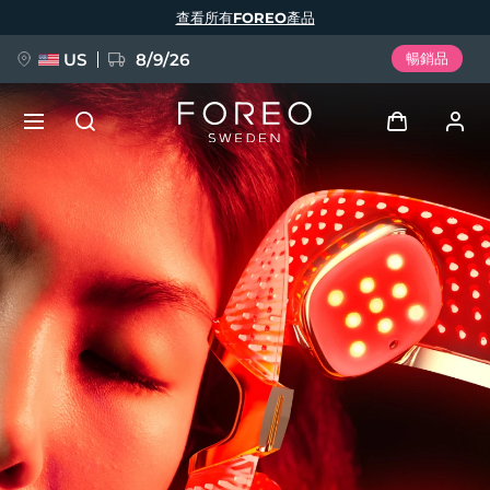
移
查看所有FOREO產品
至
主
內
容
US
8/9/26
暢銷品
新品
登入
語言
BREAKING NEWS
用戶信息
English
Deutsch
Español
我的設備
FAQ™ Pure Beauty-Tech Elixir
Français
Italiano
Português
我的訂單
Polski
Svenska
Русский
Türkçe
简体中文
繁體中文
我的地址
issa™ Teeth Whitening Set
我的訂閱