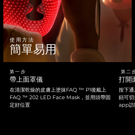
使用方法
簡單易用
第一步
第二
帶上面罩儀
打開
在清潔乾燥的皮膚上塗抹FAQ ™ P1後戴上
按下通
FAQ ™ 202 LED Face Mask，並用頭帶固
鈕可切
定好位置
app訪