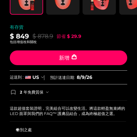
有存貨
$ 849
$ 878.9
節省
$ 29.9
包括增值稅和關稅
新增
8/9/26
US
运送到 :
預計送達日期:
2 年免費質保
如果您在2年質保期內發現任何非人為品質問題，
FOREO將免費為您更換產品。
這款超值套裝證明，完美組合可以改變生活。將這款輕盈無束縛的
LED 面罩與我們的 FAQ™ 護膚品結合，成為終極超值之選。
特別之處