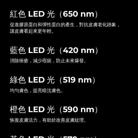
中國澳門特別行政區
預計送達日期
8/10/26
紅色 LED 光（650 nm）
馬來西亞
預計送達日期
8/11/26
促進膠原蛋白和彈性蛋白的產生，對抗皮膚老化跡象，
讓皮膚看起來更年輕。
馬爾他
預計送達日期
8/8/26
藍色 LED 光（420 nm）
墨西哥
預計送達日期
8/12/26
消除痤瘡，減少瑕疵，防止未來爆發。
摩納哥
預計送達日期
8/9/26
綠色 LED 光（519 nm）
荷蘭
預計送達日期
8/8/26
均勻膚色，提亮暗沈膚色。
紐西蘭
預計送達日期
8/8/26
橙色 LED 光（590 nm）
挪威
預計送達日期
8/8/26
恢復皮膚活力，有助於改善皮膚紋理。
阿曼
預計送達日期
8/11/26
菲律賓
預計送達日期
8/11/26