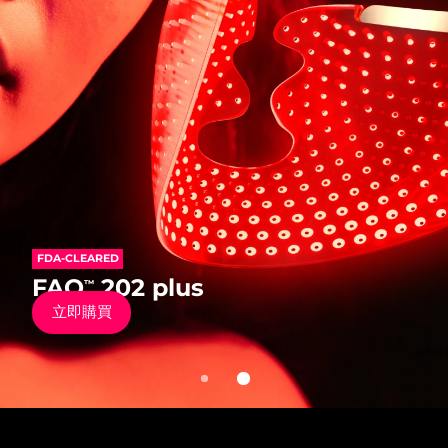
發貨國家
美國
預計送達日期
8/9/26
FAQ™ Dual LED Panel
英國
預計送達日期
8/8/26
熱門產品
西班牙
預計送達日期
8/8/26
澳洲
預計送達日期
8/11/26
FDA-CLEARED
法國
預計送達日期
8/8/26
FDA-CLEARED
FAQ
202
™
特別優惠
暢銷產品
FAQ
202 plus
™
抗老矽膠彩光面罩儀
德國
預計送達日期
8/8/26
立即購買
立即購買
加拿大
預計送達日期
8/12/26
紅光療法
澳洲
預計送達日期
8/11/26