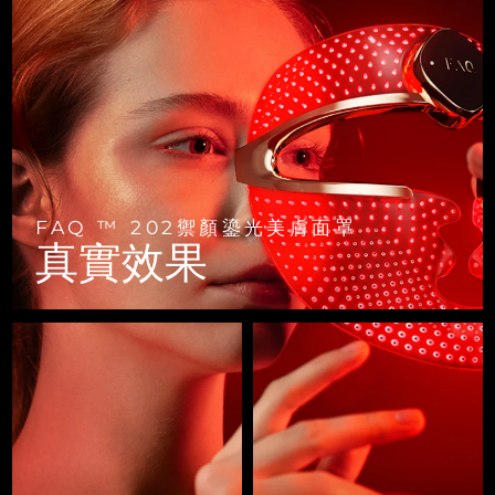
FAQ™ 101
FAQ™ 201
中國
LUNA™ 4 mini
面部提拉護理
預計送達日期
8/8/26
NEW
issa™ 4 smile
UFO™ 3 mini
Clinical anti-aging
LED mask
For young skin, T-zone
Premium anti-aging skincare
哥倫比亞
預計送達日期
8/12/26
Hybrid silicone sonic toothbrush
Red light therapy device for young skin
生髮
肌膚年輕化
克羅埃西亞
預計送達日期
8/8/26
FAQ™ 102
FAQ™ 202
LUNA™ 4 go
BEAR™ 設備
FAQ™ 301
FAQ™ 501
issa™ 4 baby
UFO™ 3 go
Advanced clinical anti-aging
LED mask
For travel or gym bag
All premium facelift devices
NEW
賽普勒斯
預計送達日期
8/9/26
LED hair strengthening scalp massager
Full-Spectrum Red Light Therapy
For ages 0-3
Portable red light therapy
捷克
預計送達日期
8/8/26
FAQ ™ 202禦顏鎏光美膚面罩
FAQ™ 103
FAQ™ 211
LUNA™護膚
保健品
真實效果
FAQ™ Scalp Serum
FAQ™ 502
issa™ Teeth Whitening Set
面膜
Luxurious clinical anti-aging set
Anti-aging neck & décolleté LED mask
Premium cleansers & balm
丹麥
預計送達日期
8/8/26
Scalp recovery probiotic serum
Full-Spectrum Red Light Therapy
Dual LED + sonic device & 18% PAP gel
Rejuvenation & hydration
專業治療
愛沙尼亞
預計送達日期
8/8/26
FAQ™ P1 Primer
FAQ™ 221
LUNA™ 設備
FAQ™護膚品
ISSA™ 設備
UFO™ 設備
Manuka honey primer
Anti-aging LED hand mask
芬蘭
FAQ™ Red Light Serum
預計送達日期
8/8/26
All facial cleansing devices
All FAQ™ skincare
All silicone sonic toothbrushes
All deep facial hydration devices
法國
預計送達日期
8/8/26
脫毛
身體護理
FAQ™護膚品
FAQ™護膚品
PEACH™ 2 Pro Max
BEAR™ 2 body
FAQ™產品
FAQ™ skincare
法屬玻里尼西亞
預計送達日期
8/12/26
All FAQ™ skincare
All FAQ™ skincare