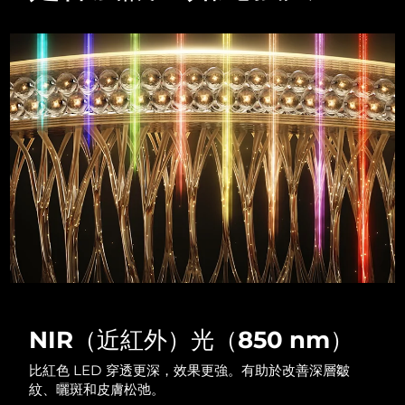
Advanced pore care essentials
以色列
預計送達日期
8/12/26
For healthy hair
18% PAP
護膚品
男士
義大利
預計送達日期
8/8/26
日本
預計送達日期
8/11/26
澤西島
預計送達日期
8/13/26
全部購買
哈薩克
預計送達日期
8/10/26
FOREO APP
科威特
預計送達日期
8/8/26
關於我們
拉脫維亞
預計送達日期
8/8/26
黎巴嫩
預計送達日期
8/9/26
NIR（近紅外）光（850 nm）
立陶宛
預計送達日期
8/8/26
比紅色 LED 穿透更深，效果更強。有助於改善深層皺
盧森堡
預計送達日期
8/8/26
紋、曬斑和皮膚松弛。