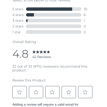
42
Reviews.
Same
page
link.