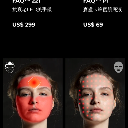
FAQ™ 221
FAQ™ P1
抗衰老LED美手儀
麥盧卡蜂蜜肌底液
US$ 299
US$ 69