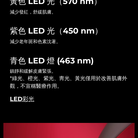
黃色 LED 光（570 nm）
減少發紅，舒緩肌膚。
波蘭
預計送達日期
8/9/26
葡萄牙
紫色 LED 光（450 nm）
預計送達日期
8/8/26
減少老年斑和色素沈著。
波多黎各
預計送達日期
8/10/26
卡達
預計送達日期
8/9/26
青色 LED 燈 (463 nm)
鎮靜和緩解皮膚緊張。
留尼旺
預計送達日期
8/13/26
*綠光、橙光、紫光、靑光、黃光僅用於改善肌膚外
觀，不宣稱醫療作用。
羅馬尼亞
預計送達日期
8/8/26
LED彩光
俄羅斯
預計送達日期
8/16/26
沙烏地阿拉伯
預計送達日期
8/9/26
新加坡
預計送達日期
8/10/26