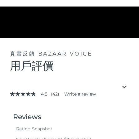
真實反饋
BAZAAR VOICE
用戶評價
4.8
(42)
Write a review
4.8
out
of
5
stars,
average
rating
value.
Read