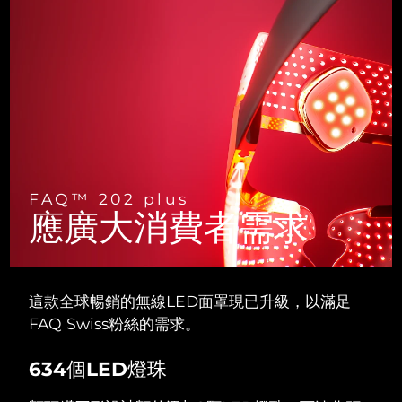
斯洛伐克
預計送達日期
8/8/26
斯洛維尼亞
預計送達日期
8/8/26
南非
預計送達日期
8/16/26
南韓
預計送達日期
8/10/26
西班牙
預計送達日期
8/8/26
FAQ™ 202 plus
應廣大消費者需求
瑞典
預計送達日期
8/8/26
瑞士
預計送達日期
8/8/26
這款全球暢銷的無線LED面罩現已升級，以滿足
台灣
預計送達日期
8/13/26
FAQ Swiss粉絲的需求。
泰國
預計送達日期
8/12/26
634個LED燈珠
土耳其
預計送達日期
8/9/26