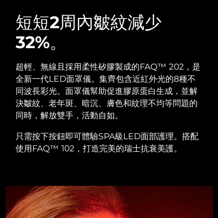
瑞典美膚護理
奧地利
預計送達日期
8/8/26
短短2周內皺紋減少
32%。
巴林
預計送達日期
8/9/26
面部清潔
緊致提拉
比利時
預計送達日期
8/8/26
超輕、無線且採用柔性矽膠製成的FAQ™ 202，是
LUNA™ 4 套裝
BEAR™ 2 套裝
全新一代LED面罩儀。集齊包含近紅外光的8種不
百慕達
預計送達日期
8/14/26
Anti-aging massage
Microcurrent toning
同波長彩光。面罩儀幫助促進膠原蛋白生成，並解
決皺紋、老年斑、暗沉、膚色和紋理不均等問題的
波士尼亞與赫塞哥維納
預計送達日期
8/11/26
同時，解放雙手，活動自如。
補水保濕
口腔護理
LUNA™ 4 Plus
BEAR™ 2 go
汶萊
預計送達日期
8/13/26
UFO™ 3 套裝
issa™ 4
只需按下按鈕即可體驗SPA級LED面部護理。搭配
Massage, LED heating
Microcurrent toning on-the-go
FAQ™ 抗老護理
Deep facial hydration
Hybrid silicone sonic toothbrush
使用FAQ™ 102，打造完美的瑞士抗衰美護。
保加利亞
預計送達日期
8/8/26
NEW
LUNA™ 4 Men
BEAR™ 2 eyes & lips
加拿大
預計送達日期
8/12/26
UFO™ 3 LED
issa™ 4 plus
For men, anti-aging massage
Microcurrent line smoothing device
Near-infrared and red light therapy
Smart hybrid silicone sonic toothbrush
智利
預計送達日期
8/12/26
device
抗老
LED 護理