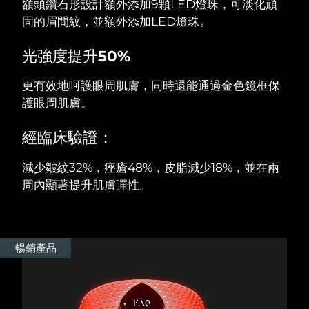
額頭鑽石形設計額外添加9顆LED燈珠，可淡化頑
固的眉間紋，並額外添加LED燈珠。
阿拉伯聯合大公國
預計送達日期
8/9/26
光強度提升50%
英國
預計送達日期
8/8/26
更有效地呵護眼周肌膚，同時還能通過金色鏡框保
美國
預計送達日期
8/9/26
護眼周肌膚。
烏茲別克
預計送達日期
8/13/26
經臨床驗證：
越南
預計送達日期
8/14/26
減少皺紋32%，痤瘡48%，皮脂減少18%，並在兩
周內顯著提升肌膚彈性。
暢銷產品