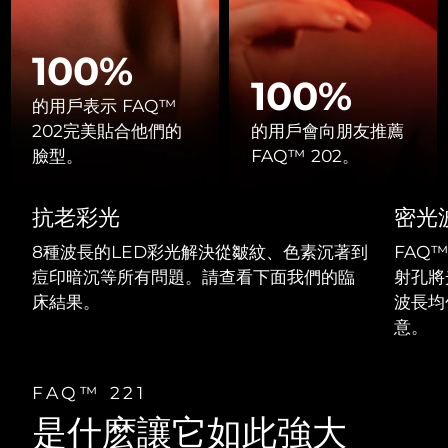
Professional IPL hair removal device
Microcurrent body toning
All hair treatments
All FAQ™ skincare
德國
預計送達日期
8/8/26
100%
FAQ™產品
FAQ™產品
痘肌護理
眼部護理
直布羅陀
PEACH™ 2
LUNA™ 4 body
預計送達日期
8/12/26
FAQ™ products
100%
All anti-aging treatments
All LED treatments
ESPADA™ 2 plus
BEAR™ 2 eyes & lips
IPL hair removal
Massaging body brush
的用戶表示 FAQ™
All toning treatments
希臘
預計送達日期
8/8/26
Recurring acne LED therapy
Microcurrent line smoothing device
202完美貼合他們的
的用戶會向朋友推薦
臉型。
FAQ™ 202。
中國香港特別行政區
預計送達日期
8/9/26
PEACH™ 2 go
SUPERCHARGED™ serum
護發
毛孔護理
ESPADA™ 2
IRIS™ 2
Travel-friendly IPL hair removal
Firming body serum
抗老彩光
密光
匈牙利
LUNA™ 4 hair
預計送達日期
8/8/26
KIWI™ derma
Acne treatment device
Rejuvenating eye massager
NEW
2-in-1 LED scalp massager
Diamond microdermabrasion .
8種波長的LED彩光解決從皺紋、色素沉著到
FAQ
冰島
預計送達日期
8/9/26
痘印暗沉等所有問題。請查看下面我們的臨
射孔將
PEACH™ Cooling Prep Gel
ESPADA™ Blemish Solution
眼部護膚
床結果。
波長均
牙齒美白
Cooling IPL hair removal gel
印尼
預計送達日期
8/6/26
FLIP™ play advanced
KIWI™
Concentrated acne gel
Advanced eye care treatment
意。
issa™ Teeth Whitening Set
LED light hairbrush
Blackhead remover
愛爾蘭
預計送達日期
8/8/26
更多的
Dual LED + sonic device & 18% PAP gel
FAQ™ 221
ESPADA™ 設備
眼部護理設備
曼島
預計送達日期
8/10/26
LUNA™ Dual-Peptide Scalp
KIWI™ 皮肤护理
是什麽讓它如此強大
All acne treatment devices
All revitalizing eye massagers
Serum
issa™ Teeth Whitening Gel