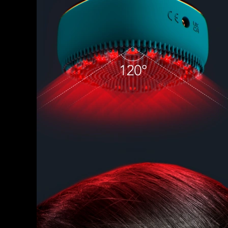
脫毛
FAQ™護膚品
身體護理
FAQ™護膚品
FAQ™產品
FAQ™ skincare
All FAQ™ skincare
All FAQ™ skincare
PEACH™ 2 Pro Max
BEAR™ 2 body
All hair treatments
All FAQ™ skincare
Professional IPL hair removal device
Microcurrent body toning
FAQ™產品
FAQ™產品
痘肌護理
FAQ™ products
眼部護理
All anti-aging treatments
All LED treatments
PEACH™ 2
LUNA™ 4 body
All toning treatments
ESPADA™ 2 plus
BEAR™ 2 eyes & lips
IPL hair removal
Massaging body brush
Recurring acne LED therapy
Microcurrent line smoothing device
PEACH™ 2 go
SUPERCHARGED™ serum
護發
毛孔護理
ESPADA™ 2
IRIS™ 2
Travel-friendly IPL hair removal
Firming body serum
LUNA™ 4 hair
KIWI™ derma
Acne treatment device
Rejuvenating eye massager
NEW
2-in-1 LED scalp massager
Diamond microdermabrasion .
PEACH™ Cooling Prep Gel
ESPADA™ Blemish Solution
眼部護膚
牙齒美白
Cooling IPL hair removal gel
FLIP™ play advanced
KIWI™
Concentrated acne gel
Advanced eye care treatment
issa™ Teeth Whitening Set
LED light hairbrush
Blackhead remover
Dual LED + sonic device & 18% PAP gel
更多的
ESPADA™ 設備
眼部護理設備
LUNA™ Dual-Peptide Scalp