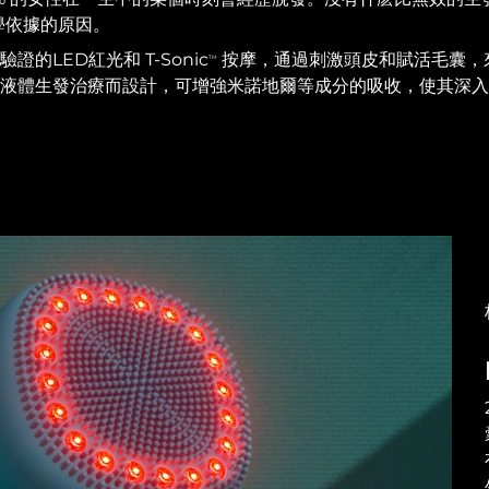
學依據的原因。
驗證的LED紅光和 T-Sonic
按摩，通過刺激頭皮和賦活毛囊，
TM
配合液體生發治療而設計，可增強米諾地爾等成分的吸收，使其深