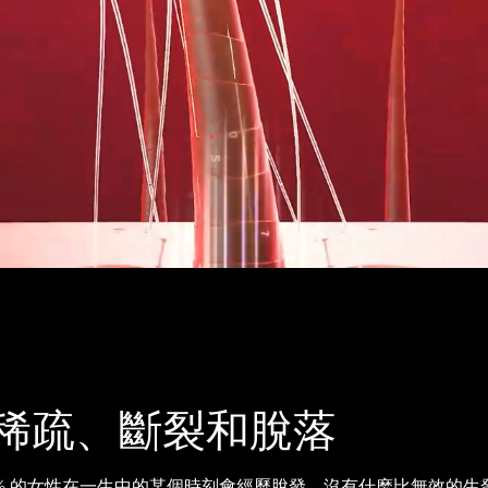
稀疏、斷裂和脫落
 40% 的女性在一生中的某個時刻會經歷脫發。沒有什麽比無效的