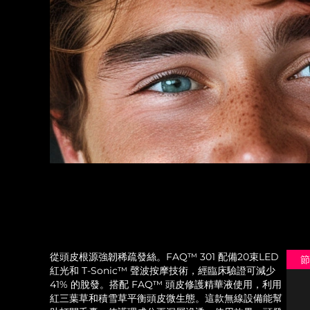
從頭皮根源強韌稀疏發絲。FAQ™ 301 配備20束LED
節
紅光和 T-Sonic™ 聲波按摩技術，經臨床驗證可減少
41% 的脫發。搭配 FAQ™ 頭皮修護精華液使用，利用
紅三葉草和積雪草平衡頭皮微生態。這款無線設備能幫