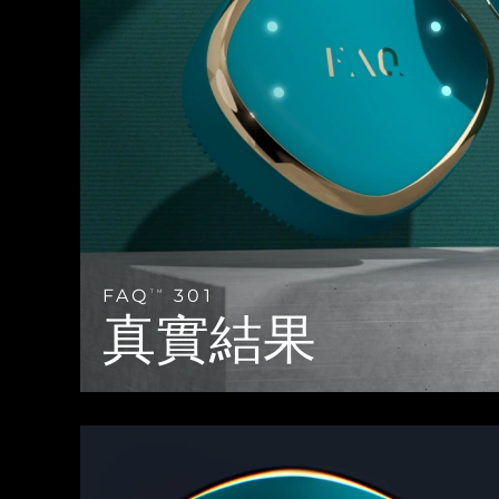
Near-infrared and red light therapy device
Smart hybrid silicone sonic toothbrush
抗老
LED 護理
LUNA™ 4 mini
面部提拉護理
FAQ™ 101
FAQ™ 201
UFO™ 3 mini
issa™ 4 smile
For young skin, T-zone
Premium anti-aging skincare
NEW
Clinical anti-aging
LED mask
Red light therapy device for young skin
Hybrid silicone sonic toothbrush
生髮
LUNA™ 4 go
BEAR™ 設備
肌膚年輕化
FAQ™ 102
FAQ™ 202
UFO™ 3 go
issa™ 4 baby
For travel or gym bag
All premium facelift devices
FAQ™ 301
FAQ™ 501
Advanced clinical anti-aging
LED mask
Portable red light therapy
For ages 0-3
NEW
LED hair strengthening scalp massager
Full-Spectrum Red Light Therapy
LUNA™護膚
FAQ
301
FAQ™ 103
TM
FAQ™ 211
保健品
面膜
issa™ Teeth Whitening Set
Premium cleansers & balm
真實結果
FAQ™ Scalp Serum
FAQ™ 502
Luxurious clinical anti-aging set
Anti-aging neck & décolleté LED mask
Rejuvenation & hydration
Dual LED + sonic device & 18% PAP gel
Scalp recovery probiotic serum
Full-Spectrum Red Light Therapy
LUNA™ 設備
專業治療
FAQ™ P1 Primer
FAQ™ 221
UFO™ 設備
ISSA™ 設備
All facial cleansing devices
FAQ™護膚品
Manuka honey primer
Anti-aging LED hand mask
FAQ™ Red Light Serum
All deep facial hydration devices
All silicone sonic toothbrushes
All FAQ™ skincare