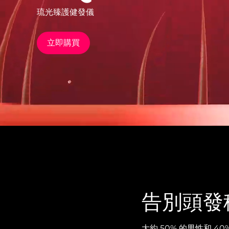
琉光臻護健發儀
issa™ Teeth Whitening Set
立即購買
FAQ™ Dual LED Panel
熱門產品
特別優惠
暢銷產品
告別頭發
大約 50% 的男性和