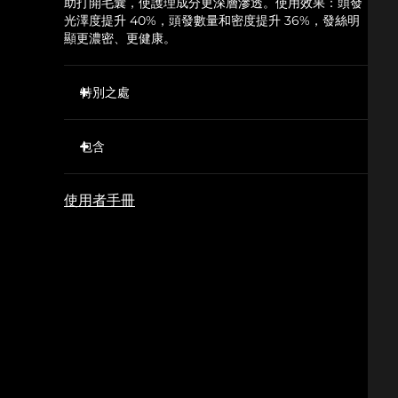
助打開毛囊，使護理成分更深層滲透。使用效果：頭發
光澤度提升 40%，頭發數量和密度提升 36%，發絲明
顯更濃密、更健康。
特別之處
20束LED紅光刺激休眠毛囊，同時強健現有發絲，
防止脫發。
包含
T-Sonic™聲波按摩促進血液循環，使氧氣和營養物
FAQ™ 301
質充分輸送至毛囊，令秀發更濃密、更長。
使用者手冊
FAQ™ Scalp Recovery & Thick Hair Probiotic
637根矽膠刷毛撥開頭發，清除堆積物，確保紅光不
Serum
受阻礙地照射到毛囊。
USB充電
暫時擴張頭皮毛孔，使護發精華更深入地滲透至毛
囊，從而達到最佳效果。
快速操作指南
富含益生菌、紅三葉草和積雪草成分的精華液，平衡
基本操作手冊
頭皮微生物群，同時強健每壹根發絲。
經臨床驗證，短短幾周內，脫發減少41%，頭發數量
和密度提升36%。