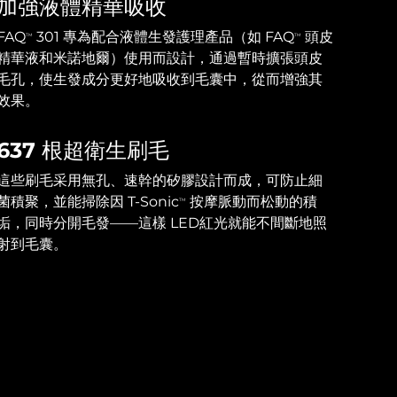
加強液體精華吸收
FAQ
301 專為配合液體生發護理產品（如 FAQ
頭皮
TM
TM
精華液和米諾地爾）使用而設計，通過暫時擴張頭皮
毛孔，使生發成分更好地吸收到毛囊中，從而增強其
效果。
637 根超衛生刷毛
這些刷毛采用無孔、速幹的矽膠設計而成，可防止細
菌積聚，並能掃除因 T-Sonic
按摩脈動而松動的積
TM
垢，同時分開毛發——這樣 LED紅光就能不間斷地照
射到毛囊。