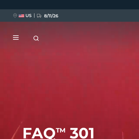
移
至
主
內
US
8/11/26
容
新品
BREAKING NEWS
FAQ™ Pure Beauty-Tech Elixir
FAQ
301
TM