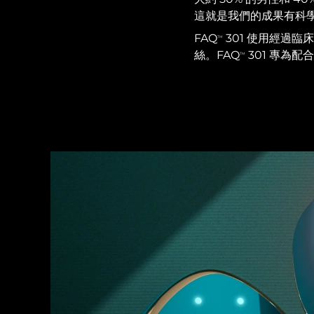
紅光療法
這就是我們的成果有科
FAQ
301 使用經過臨床
TM
絲。FAQ
301 專為
TM
瑞典美膚護理
面部清潔
緊致提拉
LUNA™ 4 套裝
BEAR™ 2 套裝
Anti-aging massage
Microcurrent toning
補水保濕
口腔護理
LUNA™ 4 Plus
BEAR™ 2 go
UFO™ 3 套裝
issa™ 4
Massage, LED heating
Microcurrent toning on-the-go
Deep facial hydration
Hybrid silicone sonic toothbrush
FAQ™ 抗老護理
LUNA™ 4 Men
BEAR™ 2 eyes & lips
NEW
UFO™ 3 LED
issa™ 4 plus
For men, anti-aging massage
Microcurrent line smoothing device