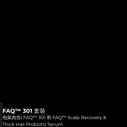
FAQ™ 301 套裝
包裝內含:
FAQ™ 301 和 FAQ™ Scalp Recovery &
Thick Hair Probiotic Serum