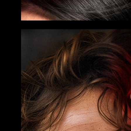
KIWI™ 皮肤护理
All acne treatment devices
All revitalizing eye massagers
Serum
issa™ Teeth Whitening Gel
Advanced pore care essentials
For healthy hair
18% PAP
護膚品
男士
全部購買
FOREO APP
關於我們