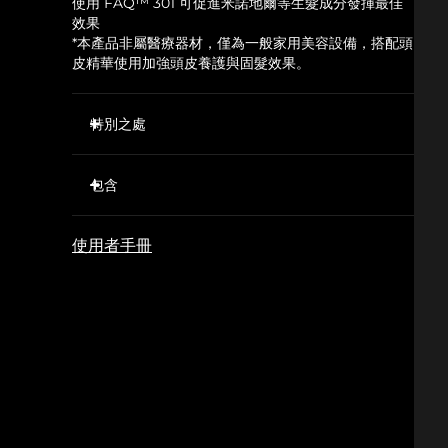
使用 FAQ™ 301 可促進米諾地爾等生髮成分發揮最佳
效果
*本產品非屬醫療器材，僅為一般家用美容設備，搭配頭
皮精華使用加強頭皮養護與固髮效果。
特別之處
20 顆紅色 LED 燈（650nm）能促進頭皮血液循
環，幫助強化髮絲，從而減少脫髮並使髮量恢復。
包含
T-Sonic™ 按摩有助於氧氣和必需營養物質進入毛
FAQ™ 301
囊，改善頭皮和頭髮健康狀態。
使用者手冊
USB充電
637 根超衛生矽膠齒梳可分開頭髮，鬆動並清除頭皮
上的堆積物。
快速操作指南
促進液體護髮產品的吸收，使其成分更深入毛囊。
基本操作手冊
快速有效，FAQ™ 瑞士應用程序中提供專門的男性
和女性生髮護理。