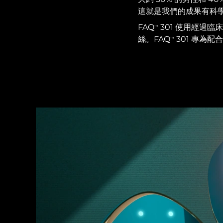
紅光療法
這就是我們的成果有科
FAQ
301 使用經過臨床
TM
絲。FAQ
301 專為
TM
瑞典美膚護理
面部清潔
緊致提拉
LUNA™ 4 套裝
BEAR™ 2 套裝
Anti-aging massage
Microcurrent toning
補水保濕
口腔護理
LUNA™ 4 Plus
BEAR™ 2 go
UFO™ 3 套裝
issa™ 4
Massage, LED heating
Microcurrent toning on-the-go
Deep facial hydration
Hybrid silicone sonic toothbrush
FAQ™ 抗老護理
LUNA™ 4 Men
BEAR™ 2 eyes & lips
NEW
UFO™ 3 LED
issa™ 4 plus
For men, anti-aging massage
Microcurrent line smoothing device