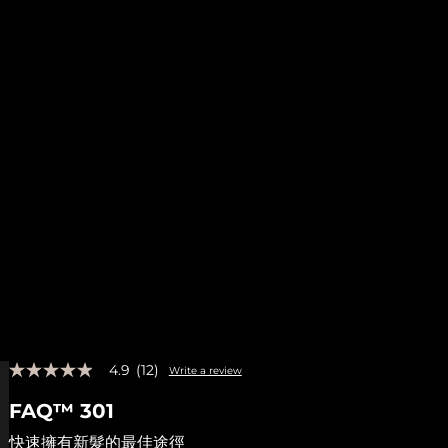
4.9
(12)
Write a review
4.9
out
FAQ™ 301
of
5
stars,
快速擁有新髮的最佳途徑