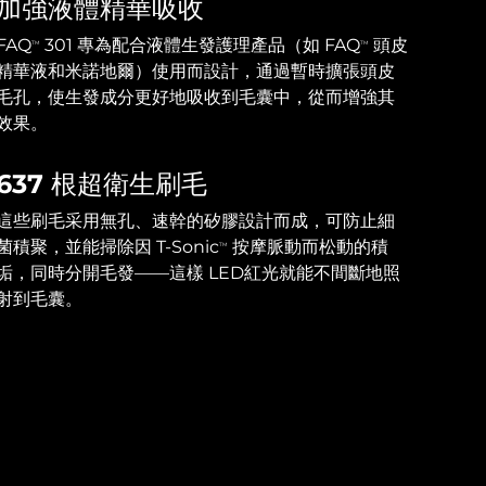
加強液體精華吸收
FAQ
301 專為配合液體生發護理產品（如 FAQ
頭皮
TM
TM
精華液和米諾地爾）使用而設計，通過暫時擴張頭皮
毛孔，使生發成分更好地吸收到毛囊中，從而增強其
效果。
637 根超衛生刷毛
這些刷毛采用無孔、速幹的矽膠設計而成，可防止細
菌積聚，並能掃除因 T-Sonic
按摩脈動而松動的積
TM
垢，同時分開毛發——這樣 LED紅光就能不間斷地照
射到毛囊。