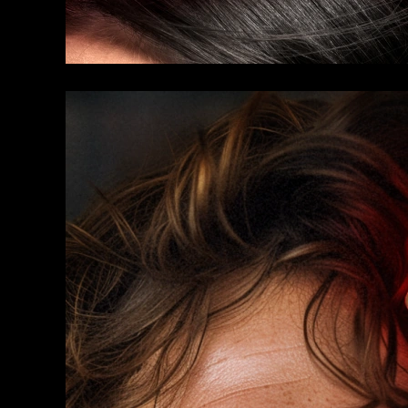
KIWI™ 皮肤护理
All acne treatment devices
All revitalizing eye massagers
Serum
issa™ Teeth Whitening Gel
Advanced pore care essentials
For healthy hair
18% PAP
護膚品
男士
全部購買
FOREO APP
關於我們