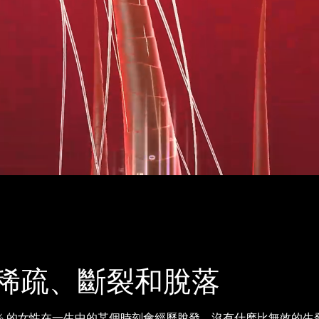
稀疏、斷裂和脫落
 40% 的女性在一生中的某個時刻會經歷脫發。沒有什麽比無效的