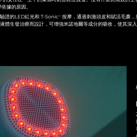
學依據的原因。
驗證的LED紅光和 T-Sonic
按摩，通過刺激頭皮和賦活毛囊，
TM
配合液體生發治療而設計，可增強米諾地爾等成分的吸收，使其深