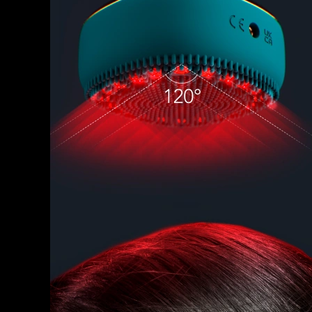
脫毛
FAQ™護膚品
身體護理
FAQ™護膚品
FAQ™產品
FAQ™ skincare
All FAQ™ skincare
All FAQ™ skincare
PEACH™ 2 Pro Max
BEAR™ 2 body
All hair treatments
All FAQ™ skincare
Professional IPL hair removal device
Microcurrent body toning
FAQ™產品
FAQ™產品
痘肌護理
FAQ™ products
眼部護理
All anti-aging treatments
All LED treatments
PEACH™ 2
LUNA™ 4 body
All toning treatments
ESPADA™ 2 plus
BEAR™ 2 eyes & lips
IPL hair removal
Massaging body brush
Recurring acne LED therapy
Microcurrent line smoothing device
PEACH™ 2 go
SUPERCHARGED™ serum
護發
毛孔護理
ESPADA™ 2
IRIS™ 2
Travel-friendly IPL hair removal
Firming body serum
LUNA™ 4 hair
KIWI™ derma
Acne treatment device
Rejuvenating eye massager
NEW
2-in-1 LED scalp massager
Diamond microdermabrasion .
PEACH™ Cooling Prep Gel
ESPADA™ Blemish Solution
眼部護膚
牙齒美白
Cooling IPL hair removal gel
FLIP™ play advanced
KIWI™
Concentrated acne gel
Advanced eye care treatment
issa™ Teeth Whitening Set
LED light hairbrush
Blackhead remover
Dual LED + sonic device & 18% PAP gel
更多的
ESPADA™ 設備
眼部護理設備
LUNA™ Dual-Peptide Scalp