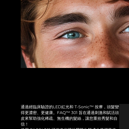
通過經臨床驗證的LED紅光和 T-Sonic™ 按摩，頭髮變
得更濃密、更健康。FAQ™ 301 旨在通過刺激和賦活頭
皮來幫助強化稀疏、無生機的髮絲，讓您重拾秀髮和自
信！