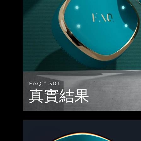
Near-infrared and red light therapy device
Smart hybrid silicone sonic toothbrush
抗老
LED 護理
LUNA™ 4 mini
面部提拉護理
FAQ™ 101
FAQ™ 201
UFO™ 3 mini
issa™ 4 smile
For young skin, T-zone
Premium anti-aging skincare
NEW
Clinical anti-aging
LED mask
Red light therapy device for young skin
Hybrid silicone sonic toothbrush
生髮
LUNA™ 4 go
BEAR™ 設備
肌膚年輕化
FAQ™ 102
FAQ™ 202
UFO™ 3 go
issa™ 4 baby
For travel or gym bag
All premium facelift devices
FAQ™ 301
FAQ™ 501
Advanced clinical anti-aging
LED mask
Portable red light therapy
For ages 0-3
NEW
LED hair strengthening scalp massager
Full-Spectrum Red Light Therapy
LUNA™護膚
FAQ
301
FAQ™ 103
TM
FAQ™ 211
保健品
面膜
issa™ Teeth Whitening Set
Premium cleansers & balm
真實結果
FAQ™ Scalp Serum
FAQ™ 502
Luxurious clinical anti-aging set
Anti-aging neck & décolleté LED mask
Rejuvenation & hydration
Dual LED + sonic device & 18% PAP gel
Scalp recovery probiotic serum
Full-Spectrum Red Light Therapy
LUNA™ 設備
專業治療
FAQ™ P1 Primer
FAQ™ 221
UFO™ 設備
ISSA™ 設備
All facial cleansing devices
FAQ™護膚品
Manuka honey primer
Anti-aging LED hand mask
FAQ™ Red Light Serum
All deep facial hydration devices
All silicone sonic toothbrushes
All FAQ™ skincare