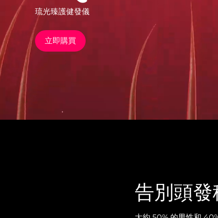
琉光臻護健發儀
issa™ Teeth Whitening Set
立即購買
FAQ™ Dual LED Panel
熱門產品
特別優惠
暢銷產品
告別頭發
大約 50% 的男性和