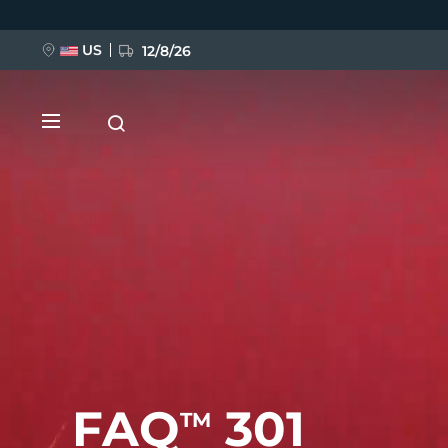
移
至
主
內
US
12/8/26
容
新品
BREAKING NEWS
FAQ™ Pure Beauty-Tech Elixir
FAQ
301
TM