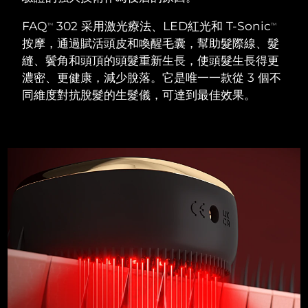
瑞典美膚護理
奧地利
預計送達日期
8/9/26
FAQ
302 采用激光療法、LED紅光和 T-Sonic
TM
TM
按摩，通過賦活頭皮和喚醒毛囊，幫助髮際線、髮
巴林
預計送達日期
8/10/26
縫、鬢角和頭頂的頭髮重新生長，使頭髮生長得更
濃密、更健康，減少脫落。它是唯一一款從 3 個不
面部清潔
緊致提拉
比利時
預計送達日期
8/9/26
同維度對抗脫髮的生髮儀，可達到最佳效果。
LUNA™ 4 套裝
BEAR™ 2 套裝
百慕達
預計送達日期
8/15/26
Anti-aging massage
Microcurrent toning
波士尼亞與赫塞哥維納
預計送達日期
8/12/26
補水保濕
口腔護理
LUNA™ 4 Plus
BEAR™ 2 go
汶萊
預計送達日期
8/14/26
UFO™ 3 套裝
issa™ 4
Massage, LED heating
Microcurrent toning on-the-go
FAQ™ 抗老護理
Deep facial hydration
Hybrid silicone sonic toothbrush
保加利亞
預計送達日期
8/9/26
NEW
LUNA™ 4 Men
BEAR™ 2 eyes & lips
加拿大
預計送達日期
8/13/26
UFO™ 3 LED
issa™ 4 plus
For men, anti-aging massage
Microcurrent line smoothing device
Near-infrared and red light therapy
Smart hybrid silicone sonic toothbrush
智利
預計送達日期
8/13/26
device
抗老
LED 護理