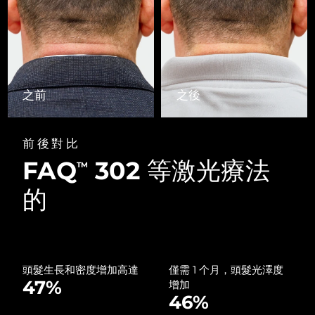
Advanced pore care essentials
以色列
預計送達日期
8/13/26
For healthy hair
18% PAP
護膚品
男士
義大利
預計送達日期
8/9/26
日本
預計送達日期
8/12/26
之前
之後
澤西島
預計送達日期
8/14/26
全部購買
哈薩克
預計送達日期
8/11/26
前後對比
FAQ
302 等激光療法
FOREO APP
科威特
TM
預計送達日期
8/9/26
的
關於我們
拉脫維亞
預計送達日期
8/9/26
黎巴嫩
預計送達日期
8/10/26
立陶宛
預計送達日期
8/9/26
頭髮生長和密度增加高達
僅需 1 个月，頭髮光澤度
47%
增加
46%
盧森堡
預計送達日期
8/9/26