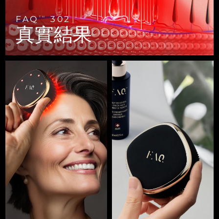
FAQ™ 101
FAQ™ 201
中國
LUNA™ 4 mini
面部提拉護理
預計送達日期
8/9/26
NEW
issa™ 4 smile
UFO™ 3 mini
Clinical anti-aging
LED mask
For young skin, T-zone
Premium anti-aging skincare
FAQ
302
TM
哥倫比亞
預計送達日期
8/13/26
真實結果
Hybrid silicone sonic toothbrush
Red light therapy device for young skin
生髮
肌膚年輕化
克羅埃西亞
預計送達日期
8/9/26
FAQ™ 102
FAQ™ 202
LUNA™ 4 go
BEAR™ 設備
FAQ™ 301
FAQ™ 501
issa™ 4 baby
UFO™ 3 go
Advanced clinical anti-aging
LED mask
For travel or gym bag
All premium facelift devices
NEW
賽普勒斯
預計送達日期
8/10/26
LED hair strengthening scalp massager
Full-Spectrum Red Light Therapy
For ages 0-3
Portable red light therapy
捷克
預計送達日期
8/9/26
FAQ™ 103
FAQ™ 211
LUNA™護膚
保健品
FAQ™ Scalp Serum
FAQ™ 502
issa™ Teeth Whitening Set
面膜
Luxurious clinical anti-aging set
Anti-aging neck & décolleté LED mask
Premium cleansers & balm
丹麥
預計送達日期
8/9/26
Scalp recovery probiotic serum
Full-Spectrum Red Light Therapy
Dual LED + sonic device & 18% PAP gel
Rejuvenation & hydration
專業治療
愛沙尼亞
預計送達日期
8/9/26
FAQ™ P1 Primer
FAQ™ 221
LUNA™ 設備
FAQ™護膚品
ISSA™ 設備
UFO™ 設備
Manuka honey primer
Anti-aging LED hand mask
芬蘭
FAQ™ Red Light Serum
預計送達日期
8/9/26
All facial cleansing devices
All FAQ™ skincare
All silicone sonic toothbrushes
All deep facial hydration devices
法國
預計送達日期
8/9/26
脫毛
身體護理
FAQ™護膚品
FAQ™護膚品
PEACH™ 2 Pro Max
BEAR™ 2 body
FAQ™產品
FAQ™ skincare
法屬玻里尼西亞
預計送達日期
8/13/26
All FAQ™ skincare
All FAQ™ skincare