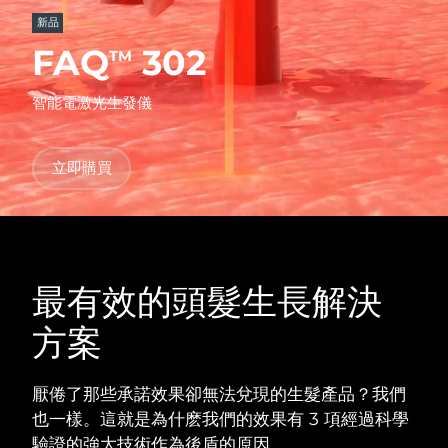
發貨國家
新品
FAQ
302
TM
美國
預計送達日期
8/10/26
FAQ™ Dual LED Panel
智能電激光生發儀
英國
預計送達日期
8/9/26
熱門產品
西班牙
預計送達日期
8/9/26
立即購買
澳洲
預計送達日期
8/12/26
法國
預計送達日期
8/9/26
特別優惠
暢銷產品
最有效的頭髮生長解決
德國
預計送達日期
8/9/26
方案
加拿大
預計送達日期
8/13/26
紅光療法
厭倦了那些承諾效果卻無法兌現的生髮產品？我們
也一樣。這就是為什麽我們的效果有 3 項經過科學
澳洲
預計送達日期
8/12/26
驗證的強大技術作為後盾的原因。