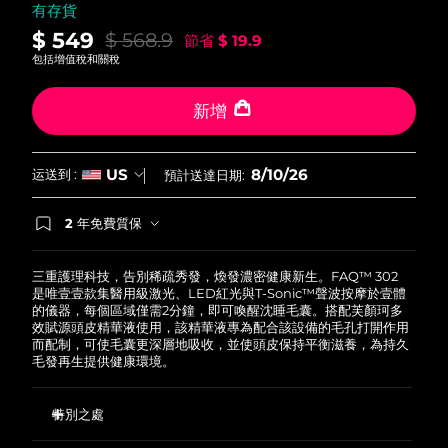
有存貨
斯洛伐克
預計送達日期
8/9/26
$ 549
$ 568.9
節省
$ 19.9
包括增值稅和關稅
斯洛維尼亞
預計送達日期
8/9/26
新增
南非
預計送達日期
8/17/26
南韓
預計送達日期
8/11/26
8/10/26
US
运送到 :
預計送達日期:
西班牙
預計送達日期
8/9/26
2 年免費質保
如果您在2年質保期內發現任何非人為品質問題，
瑞典
預計送達日期
8/9/26
FOREO將免費為您更換產品。
三重護理科技，告別稀疏秀發，煥發濃密健康新生。FAQ™ 302
是唯壹壹款集醫用級激光、LED紅光與T-Sonic™聲波按摩於壹體
瑞士
預計送達日期
8/9/26
的儀器，每個區域僅需2分鐘，即可喚醒沈睡毛囊。搭配芙顏珂多
效賦源頭皮精華液使用，該精華液專為配合該設備的毛孔打開作用
而配制，可使毛囊更深層地吸收，並使頭皮保持平衡滋養，為持久
台灣
預計送達日期
8/14/26
毛發再生提供健康環境。
泰國
預計送達日期
8/13/26
特別之處
土耳其
預計送達日期
8/10/26