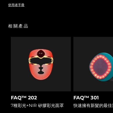
經FDA批準的低能量激光療法，能以80%以上的成功率喚醒休
眠毛囊。
使用者手冊
阿拉伯聯合大公國
預計送達日期
8/10/26
暫時擴張頭皮毛孔，使液體護理成分更深的滲透進入毛囊，以
實現最佳護理效果。
矽膠刷毛輕柔撥開頭發、清理堆積物，確保激光與LED光不受
英國
預計送達日期
8/9/26
相關產品
阻礙直達毛囊。
T-Sonic™聲波按摩促進血液循環，為毛囊輸送氧氣與營養物
美國
預計送達日期
8/10/26
質，幫助頭發健康生長。
紅車軸草花成分阻斷導致脫發的DHT激素，益生菌平衡頭皮微
烏茲別克
預計送達日期
8/14/26
生態與水分。
積雪草改善微循環，促進營養輸送，舒緩頭皮，打造健康毛發
越南
生長環境。
預計送達日期
8/15/26
FAQ™ 202
FAQ™ 301
7種彩光+NIR 矽膠彩光面罩
快速擁有新髮的最佳