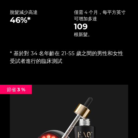
中國澳門特別行政區
預計送達日期
8/11/26
脫髮減少高達
僅需 4 个月，每平方英寸
46%*
可增加多達
馬來西亞
預計送達日期
8/12/26
109
根新髮。
馬爾他
預計送達日期
8/9/26
墨西哥
預計送達日期
8/13/26
‌* 基於對 34 名年齡在 21-55 歲之間的男性和女性
受試者進行的臨床測試
摩納哥
預計送達日期
8/10/26
荷蘭
預計送達日期
8/9/26
節省 3 %
紐西蘭
預計送達日期
8/9/26
挪威
預計送達日期
8/9/26
阿曼
預計送達日期
8/12/26
菲律賓
預計送達日期
8/12/26