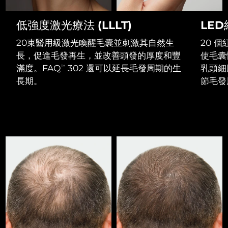
Professional IPL hair removal device
Microcurrent body toning
All hair treatments
All FAQ™ skincare
德國
預計送達日期
8/9/26
低強度激光療法 (LLLT)
LE
FAQ™產品
FAQ™產品
痘肌護理
眼部護理
直布羅陀
PEACH™ 2
LUNA™ 4 body
預計送達日期
8/13/26
FAQ™ products
20束醫用級激光喚醒毛囊並刺激其自然生
20 
All anti-aging treatments
All LED treatments
ESPADA™ 2 plus
BEAR™ 2 eyes & lips
IPL hair removal
Massaging body brush
All toning treatments
長，促進毛發再生，並改善頭發的厚度和豐
使毛囊
希臘
預計送達日期
8/9/26
Recurring acne LED therapy
Microcurrent line smoothing device
滿度。FAQ
302 還可以延長毛發周期的生
乳頭細
TM
長期。
節毛發
中國香港特別行政區
預計送達日期
8/10/26
PEACH™ 2 go
SUPERCHARGED™ serum
護發
毛孔護理
ESPADA™ 2
IRIS™ 2
Travel-friendly IPL hair removal
Firming body serum
匈牙利
LUNA™ 4 hair
預計送達日期
8/9/26
KIWI™ derma
Acne treatment device
Rejuvenating eye massager
NEW
2-in-1 LED scalp massager
Diamond microdermabrasion .
冰島
預計送達日期
8/10/26
PEACH™ Cooling Prep Gel
ESPADA™ Blemish Solution
眼部護膚
牙齒美白
Cooling IPL hair removal gel
印尼
預計送達日期
8/7/26
FLIP™ play advanced
KIWI™
Concentrated acne gel
Advanced eye care treatment
issa™ Teeth Whitening Set
LED light hairbrush
Blackhead remover
愛爾蘭
預計送達日期
8/9/26
更多的
Dual LED + sonic device & 18% PAP gel
ESPADA™ 設備
眼部護理設備
曼島
預計送達日期
8/11/26
LUNA™ Dual-Peptide Scalp
KIWI™ 皮肤护理
All acne treatment devices
All revitalizing eye massagers
Serum
issa™ Teeth Whitening Gel