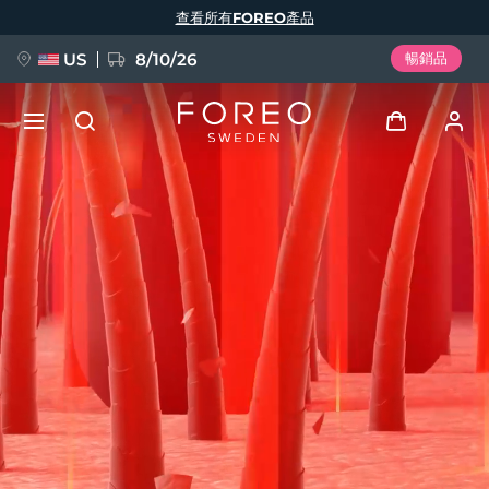
移
查看所有FOREO產品
至
主
內
容
US
8/10/26
暢銷品
新品
登入
語言
BREAKING NEWS
用戶信息
English
Deutsch
Español
我的設備
FAQ™ Pure Beauty-Tech Elixir
Français
Italiano
Português
我的訂單
Polski
Svenska
Русский
Türkçe
简体中文
繁體中文
我的地址
issa™ Teeth Whitening Set
我的訂閱