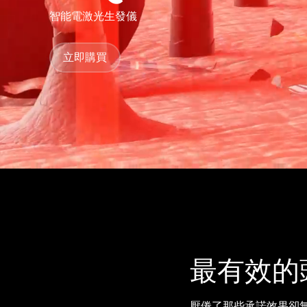
智能電激光生發儀
issa™ Teeth Whitening Set
立即購買
FAQ™ Dual LED Panel
熱門產品
特別優惠
暢銷產品
最有效的
厭倦了那些承諾效果卻無