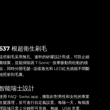
637 根超衛生刷毛
這些刷毛采用無孔、速幹的矽膠設計而成，可防止細
菌積聚，並能掃除因 T-Sonic
按摩脈動而松動的積
TM
垢，同時分開毛髮--這樣激光和 LED紅光就能不間斷
地照射到毛囊。
智能瑞士設計
使用 FAQ
Swiss app，獲取針對男性和女性的專業
TM
生髮護理，並可進行自定義設置。每隔一天，每個護
理區域只需 2 分鐘即可見效。無線、USB 充電、