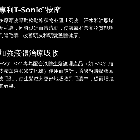
專利T-Sonic
按摩
TM
按摩頭皮幫助松動堆積物並阻止死皮、汗水和油脂堵
塞毛囊，同時促進血液流動，使氧氣和營養物質能夠
到達毛囊 - 改善頭皮和頭髮整體健康。
加強液體治療吸收
FAQ
302 專為配合液體生髮護理產品（如 FAQ
頭
TM
TM
皮精華液和米諾地爾）使用而設計，通過暫時擴張頭
皮毛孔，使生髮成分更好地吸收到毛囊中，從而增強
其效果。