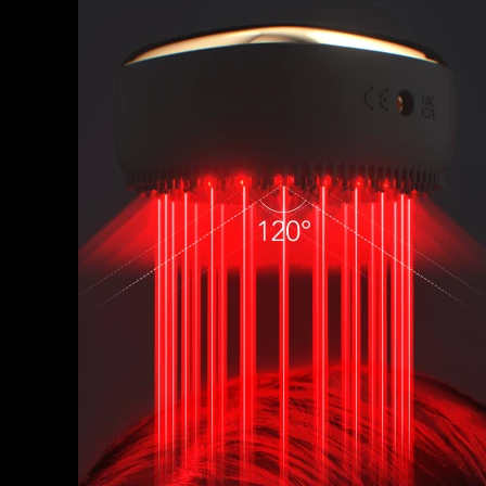
脫毛
FAQ™護膚品
身體護理
FAQ™護膚品
FAQ™產品
FAQ™ skincare
All FAQ™ skincare
All FAQ™ skincare
PEACH™ 2 Pro Max
BEAR™ 2 body
All hair treatments
All FAQ™ skincare
Professional IPL hair removal device
Microcurrent body toning
FAQ™產品
FAQ™產品
痘肌護理
FAQ™ products
眼部護理
All anti-aging treatments
All LED treatments
PEACH™ 2
LUNA™ 4 body
All toning treatments
ESPADA™ 2 plus
BEAR™ 2 eyes & lips
IPL hair removal
Massaging body brush
Recurring acne LED therapy
Microcurrent line smoothing device
PEACH™ 2 go
SUPERCHARGED™ serum
護發
毛孔護理
ESPADA™ 2
IRIS™ 2
Travel-friendly IPL hair removal
Firming body serum
LUNA™ 4 hair
KIWI™ derma
Acne treatment device
Rejuvenating eye massager
NEW
2-in-1 LED scalp massager
Diamond microdermabrasion .
PEACH™ Cooling Prep Gel
ESPADA™ Blemish Solution
眼部護膚
牙齒美白
Cooling IPL hair removal gel
FLIP™ play advanced
KIWI™
Concentrated acne gel
Advanced eye care treatment
issa™ Teeth Whitening Set
LED light hairbrush
Blackhead remover
Dual LED + sonic device & 18% PAP gel
更多的
ESPADA™ 設備
眼部護理設備
LUNA™ Dual-Peptide Scalp