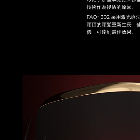
紅光療法
技術作為後盾的原因。
FAQ
302 采用激光療法、
TM
頭頂的頭髮重新生長，使
瑞典美膚護理
儀，可達到最佳效果。
面部清潔
緊致提拉
LUNA™ 4 套裝
BEAR™ 2 套裝
Anti-aging massage
Microcurrent toning
補水保濕
口腔護理
LUNA™ 4 Plus
BEAR™ 2 go
UFO™ 3 套裝
issa™ 4
Massage, LED heating
Microcurrent toning on-the-go
Deep facial hydration
Hybrid silicone sonic toothbrush
FAQ™ 抗老護理
LUNA™ 4 Men
BEAR™ 2 eyes & lips
NEW
UFO™ 3 LED
issa™ 4 plus
For men, anti-aging massage
Microcurrent line smoothing device