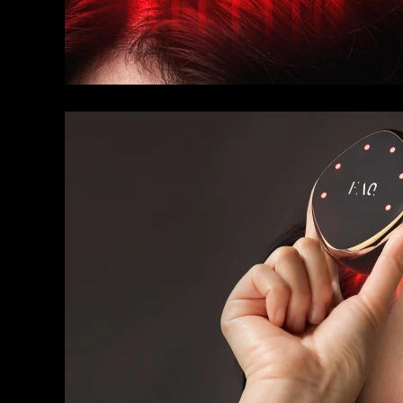
KIWI™ 皮肤护理
All acne treatment devices
All revitalizing eye massagers
Serum
issa™ Teeth Whitening Gel
Advanced pore care essentials
For healthy hair
18% PAP
護膚品
男士
全部購買
FOREO APP
關於我們