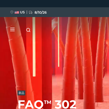
移
至
主
內
US
8/10/26
容
新品
BREAKING NEWS
新品
FAQ™ Pure Beauty-Tech Elixir
FAQ
302
TM