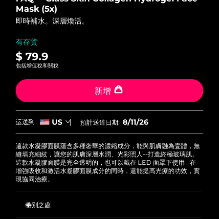
FAQ™ 101
FAQ™ 201
中國
LUNA™ 4 mini
面部提拉護理
預計送達日期
8/10/26
5
Mask (5x)
NEW
issa™ 4 smile
stars,
UFO™ 3 mini
Clinical anti-aging
LED mask
For young skin, T-zone
Premium anti-aging skincare
即時補水。深層煥活。
average
哥倫比亞
預計送達日期
8/14/26
Hybrid silicone sonic toothbrush
Red light therapy device for young skin
rating
value.
有存貨
生髮
肌膚年輕化
Read
克羅埃西亞
預計送達日期
8/10/26
FAQ™ 102
FAQ™ 202
LUNA™ 4 go
BEAR™ 設備
5
$ 79.9
FAQ™ 301
FAQ™ 501
Reviews.
issa™ 4 baby
UFO™ 3 go
Advanced clinical anti-aging
LED mask
For travel or gym bag
All premium facelift devices
包括增值稅和關稅
NEW
Same
賽普勒斯
預計送達日期
8/11/26
LED hair strengthening scalp massager
Full-Spectrum Red Light Therapy
page
For ages 0-3
Portable red light therapy
link.
新增
捷克
預計送達日期
8/10/26
FAQ™ 103
FAQ™ 211
LUNA™護膚
保健品
FAQ™ Scalp Serum
FAQ™ 502
issa™ Teeth Whitening Set
面膜
Luxurious clinical anti-aging set
Anti-aging neck & décolleté LED mask
Premium cleansers & balm
丹麥
預計送達日期
8/10/26
8/11/26
US
运送到 :
預計送達日期:
Scalp recovery probiotic serum
Full-Spectrum Red Light Therapy
Dual LED + sonic device & 18% PAP gel
Rejuvenation & hydration
專業治療
愛沙尼亞
預計送達日期
8/10/26
這款水凝膠面膜蘊含多種奢華的濃縮成分，能與肌膚融為壹體，無
FAQ™ P1 Primer
FAQ™ 221
LUNA™ 設備
縫填充細紋，讓您的肌膚深層水潤、光彩照人--打造終極玻璃肌。
FAQ™護膚品
ISSA™ 設備
UFO™ 設備
這款水凝膠面膜是完全透明的，也可以戴在 LED 面罩下使用--在
Manuka honey primer
Anti-aging LED hand mask
芬蘭
FAQ™ Red Light Serum
預計送達日期
8/10/26
All facial cleansing devices
增強吸收和激活水凝膠面膜成分的同時，還能提高光療的功效，實
All FAQ™ skincare
All silicone sonic toothbrushes
All deep facial hydration devices
現協同治療。
法國
預計送達日期
8/10/26
脫毛
身體護理
FAQ™護膚品
FAQ™護膚品
特別之處
PEACH™ 2 Pro Max
BEAR™ 2 body
FAQ™產品
FAQ™ skincare
法屬玻里尼西亞
預計送達日期
8/14/26
All FAQ™ skincare
All FAQ™ skincare