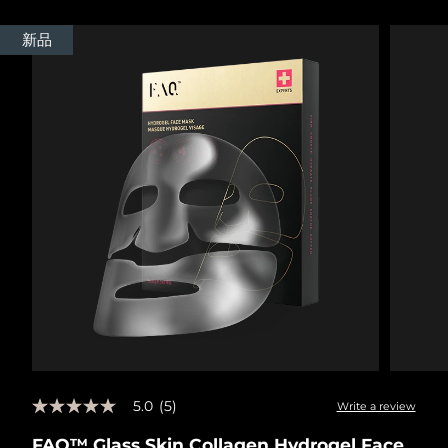
瑞典美膚護理
奧地利
預計送達日期
8/10/26
新品
巴林
預計送達日期
8/11/26
面部清潔
緊致提拉
比利時
預計送達日期
8/10/26
LUNA™ 4 套裝
BEAR™ 2 套裝
百慕達
預計送達日期
8/16/26
Anti-aging massage
Microcurrent toning
波士尼亞與赫塞哥維納
預計送達日期
8/13/26
補水保濕
口腔護理
LUNA™ 4 Plus
BEAR™ 2 go
汶萊
預計送達日期
8/15/26
UFO™ 3 套裝
issa™ 4
Massage, LED heating
Microcurrent toning on-the-go
FAQ™ 抗老護理
Deep facial hydration
Hybrid silicone sonic toothbrush
保加利亞
預計送達日期
8/10/26
NEW
LUNA™ 4 Men
BEAR™ 2 eyes & lips
加拿大
預計送達日期
8/14/26
UFO™ 3 LED
issa™ 4 plus
For men, anti-aging massage
Microcurrent line smoothing device
Near-infrared and red light therapy
Smart hybrid silicone sonic toothbrush
5.0
(5)
智利
預計送達日期
8/14/26
Write a review
5.0
device
抗老
LED 護理
out
FAQ™ Glass Skin Collagen Hydrogel Face
of