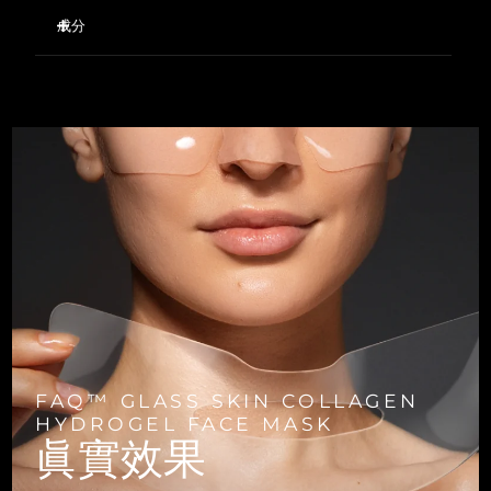
Professional IPL hair removal device
Microcurrent body toning
緊致平滑的多肽復合物。
All hair treatments
All FAQ™ skincare
成分
德國
預計送達日期
8/10/26
舒緩修護的雪絨花幹細胞提取物。
豐盈彈力的膠原蛋白。
FAQ™產品
Aqua/Water/Eau, Glycerin, Dipropylene Glycol, Ceratonia
FAQ™產品
痘肌護理
眼部護理
直布羅陀
PEACH™ 2
LUNA™ 4 body
Siliqua (Carob) Gum, Chondrus Crispus Extract,
預計送達日期
8/14/26
FAQ™ products
凝膠質地，宛如第二層肌膚般緊貼臉部，隨著成分融入皮膚而
All anti-aging treatments
All LED treatments
Leontopodium Alpinum Callus Culture Extract,
ESPADA™ 2 plus
BEAR™ 2 eyes & lips
變薄。
IPL hair removal
Massaging body brush
All toning treatments
Hydroxyacetophenone, Caprylyl Glycol, Cellulose Gum,
希臘
預計送達日期
8/10/26
Recurring acne LED therapy
Microcurrent line smoothing device
上下兩片式設計，更貼合臉部肌膚。
Chondrus Crispus, Collagen, Potassium Chloride, Algin,
Glucomannan, Sucrose, Ethylhexylglycerin, Sodium
透明纖薄，讓 LED 光波有效穿透。
Phytate, Adenosine, Maltodextrin, Dipotassium
中國香港特別行政區
預計送達日期
8/11/26
PEACH™ 2 go
SUPERCHARGED™ serum
92％天然成分，可生物降解，純素，零殘忍，無香料，適合所
Glycyrrhizate, 1,2-Hexanediol, Copper Tripeptide-1, Acetyl
護發
毛孔護理
有皮膚類型。
Hexapeptide-8, Palmitoyl Pentapeptide-4, Butylene Glycol,
ESPADA™ 2
IRIS™ 2
Travel-friendly IPL hair removal
Firming body serum
Centella Asiatica Extract, Pentylene Glycol, Sodium
匈牙利
LUNA™ 4 hair
預計送達日期
8/10/26
KIWI™ derma
Acne treatment device
Rejuvenating eye massager
Chloride, Palmitoyl Tripeptide-5, Sodium Phosphate,
NEW
2-in-1 LED scalp massager
Diamond microdermabrasion .
Polysorbate 20, Oligopeptide-29, Oligopeptide-32,
冰島
Decarboxy Carnosine HCL, Mu-conotoxin CnIIIC
預計送達日期
8/11/26
PEACH™ Cooling Prep Gel
ESPADA™ Blemish Solution
眼部護膚
牙齒美白
Cooling IPL hair removal gel
印尼
預計送達日期
8/8/26
FLIP™ play advanced
KIWI™
Concentrated acne gel
Advanced eye care treatment
issa™ Teeth Whitening Set
LED light hairbrush
Blackhead remover
愛爾蘭
預計送達日期
8/10/26
更多的
FAQ™ GLASS SKIN COLLAGEN
Dual LED + sonic device & 18% PAP gel
HYDROGEL FACE MASK
ESPADA™ 設備
眼部護理設備
曼島
眞實效果
預計送達日期
8/12/26
LUNA™ Dual-Peptide Scalp
KIWI™ 皮肤护理
All acne treatment devices
All revitalizing eye massagers
Serum
issa™ Teeth Whitening Gel