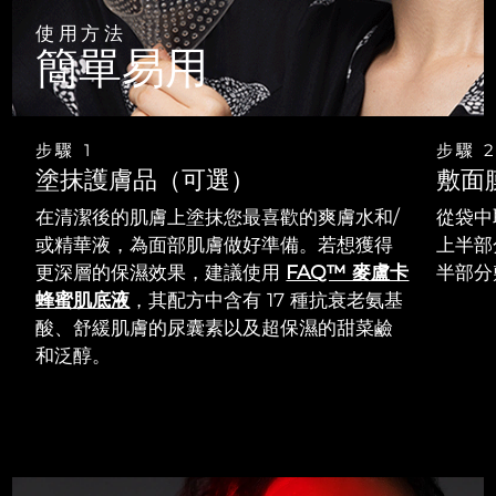
使用方法
阿拉伯聯合大公國
預計送達日期
8/11/26
簡單易用
英國
預計送達日期
8/10/26
步驟 1
步驟 
美國
預計送達日期
8/11/26
塗抹護膚品（可選）
敷面
烏茲別克
預計送達日期
8/15/26
在清潔後的肌膚上塗抹您最喜歡的爽膚水和/
從袋中
或精華液，為面部肌膚做好準備。若想獲得
上半部
越南
預計送達日期
8/16/26
更深層的保濕效果，建議使用
FAQ™ 麥盧卡
半部分
蜂蜜肌底液
，其配方中含有 17 種抗衰老氨基
酸、舒緩肌膚的尿囊素以及超保濕的甜菜鹼
和泛醇。