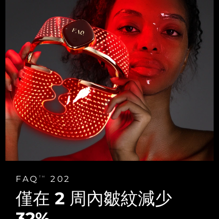
FAQ
202
TM
僅在 2 周內
皺紋減少
32%