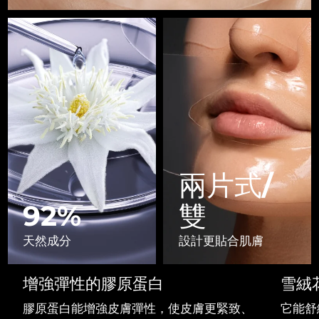
Advanced pore care essentials
以色列
預計送達日期
8/14/26
For healthy hair
18% PAP
護膚品
男士
義大利
預計送達日期
8/10/26
日本
預計送達日期
8/13/26
澤西島
預計送達日期
8/15/26
全部購買
哈薩克
預計送達日期
8/12/26
FOREO APP
科威特
預計送達日期
8/10/26
兩片式/
關於我們
拉脫維亞
預計送達日期
8/10/26
92%
雙
黎巴嫩
預計送達日期
8/11/26
天然成分
設計更貼合肌膚
立陶宛
預計送達日期
8/10/26
增強彈性的膠原蛋白
雪絨
盧森堡
預計送達日期
8/10/26
膠原蛋白能增強皮膚彈性，使皮膚更緊致、
它能舒