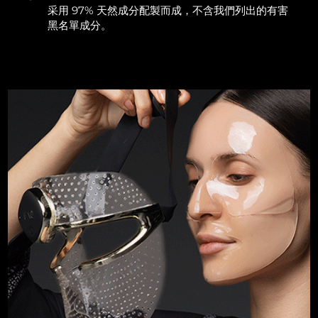
采用 97% 天然成分配製而成，不含我們列出的有害
斯洛伐克
預計送達日期
8/10/26
黑名單成分。
斯洛維尼亞
預計送達日期
8/10/26
南非
預計送達日期
8/18/26
南韓
預計送達日期
8/12/26
西班牙
預計送達日期
8/10/26
瑞典
預計送達日期
8/10/26
瑞士
預計送達日期
8/10/26
台灣
預計送達日期
8/15/26
泰國
預計送達日期
8/14/26
土耳其
預計送達日期
8/11/26