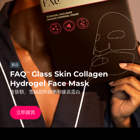
發貨國家
美國
預計送達日期
8/11/26
FAQ™ Dual LED Panel
英國
預計送達日期
8/10/26
熱門產品
西班牙
預計送達日期
8/10/26
澳洲
預計送達日期
8/13/26
新品
FAQ
Glass Skin Collagen
™
法國
預計送達日期
8/10/26
Hydrogel Face Mask
特別優惠
暢銷產品
含肽類、雪絨花幹細胞和膠原蛋白
德國
預計送達日期
8/10/26
加拿大
預計送達日期
8/14/26
立即購買
紅光療法
澳洲
預計送達日期
8/13/26