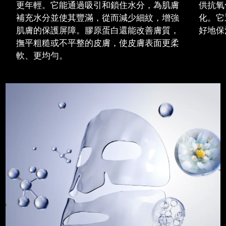
更年輕。它能通過吸引和鎖住水分，為肌膚
供抗氧
中國澳門特別行政區
預計送達日期
8/12/26
補充水分並使其豐滿，從而減少細紋，增強
化。它
肌膚的保護屏障。膠原蛋白還能改善膚質，
好地保
馬來西亞
預計送達日期
8/13/26
撫平粗糙或不平整的皮膚，使皮膚表面更柔
軟、更均勻。
馬爾他
預計送達日期
8/10/26
墨西哥
預計送達日期
8/14/26
摩納哥
預計送達日期
8/11/26
荷蘭
預計送達日期
8/10/26
紐西蘭
預計送達日期
8/10/26
挪威
預計送達日期
8/10/26
阿曼
預計送達日期
8/13/26
菲律賓
預計送達日期
8/13/26