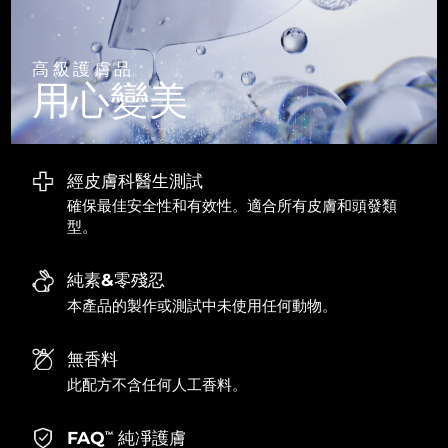
波蘭
預計送達日期
8/11/26
高級護膚品
用心變美
葡萄牙
預計送達日期
8/10/26
波多黎各
預計送達日期
8/12/26
經皮膚科醫生測試
卡達
預計送達日期
8/11/26
確保最佳安全性和有效性。適合所有皮膚和頭發類
型。
留尼旺
預計送達日期
8/15/26
純素&零殘忍
羅馬尼亞
預計送達日期
8/10/26
本產品的製作或測試中未使用任何動物。
俄羅斯
預計送達日期
8/18/26
無香料
沙烏地阿拉伯
預計送達日期
8/11/26
此配方不含任何人工香料。
新加坡
預計送達日期
8/12/26
FAQ
純凈護膚
TM