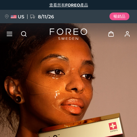
移
查看所有FOREO產品
至
主
內
容
US
8/11/26
暢銷品
新品
登入
語言
BREAKING NEWS
用戶信息
English
Deutsch
Español
我的設備
FAQ™ Pure Beauty-Tech Elixir
Français
Italiano
Português
我的訂單
Polski
Svenska
Русский
Türkçe
简体中文
繁體中文
我的地址
issa™ Teeth Whitening Set
我的訂閱