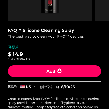
發貨國家
美國
預計送達日期
8/10/26
FAQ™ Dual LED Panel
英國
預計送達日期
8/9/26
FAQ™ Silicone Cleaning Spray
The best way to clean your FAQ™ devices!
熱門產品
西班牙
預計送達日期
8/9/26
有存貨
澳洲
預計送達日期
8/12/26
$ 14.9
VAT and duty incl.
法國
預計送達日期
8/9/26
特別優惠
暢銷產品
Add
德國
預計送達日期
8/9/26
加拿大
預計送達日期
8/13/26
8/10/26
US
运送到 :
預計送達日期:
紅光療法
Created expressly for FAQ™’s silicone devices, this cleaning
spray provides an extra element of hygiene to your
澳洲
預計送達日期
8/12/26
skincare routine. Completely free of alcohol and parabens,