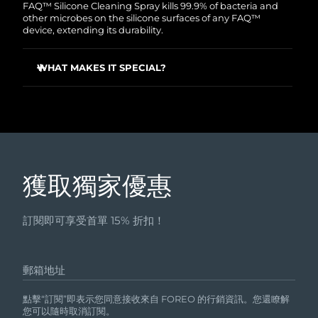
瑞典美膚護理
FAQ™ Silicone Cleaning Spray kills 99.9% of bacteria and
other microbes on the silicone surfaces of any FAQ™
奧地利
預計送達日期
8/9/26
device, extending its durability.
巴林
預計送達日期
8/10/26
WHAT MAKES IT SPECIAL?
面部清潔
緊致提拉
比利時
預計送達日期
8/9/26
Kills 99.9% of bacteria and microbes to keep the device
clean.
LUNA™ 4 套裝
BEAR™ 2 套裝
百慕達
Alcohol and paraben-free formula, ensuring a gentle
預計送達日期
8/15/26
Anti-aging massage
Microcurrent toning
and safe solution for your use.
Fast-acting and easy to use, and in a travel-friendly size
波士尼亞與赫塞哥維納
預計送達日期
8/12/26
so you can take it wherever you go.
補水保濕
口腔護理
獲取獨家優惠
LUNA™ 4 Plus
BEAR™ 2 go
汶萊
預計送達日期
8/14/26
UFO™ 3 套裝
issa™ 4
Massage, LED heating
Microcurrent toning on-the-go
FAQ™ 抗老護理
Deep facial hydration
Hybrid silicone sonic toothbrush
訂閱即可享受首單 15% 折扣！
保加利亞
預計送達日期
8/9/26
NEW
LUNA™ 4 Men
BEAR™ 2 eyes & lips
加拿大
預計送達日期
8/13/26
UFO™ 3 LED
issa™ 4 plus
郵箱地址
For men, anti-aging massage
Microcurrent line smoothing device
Near-infrared and red light therapy
Smart hybrid silicone sonic toothbrush
智利
預計送達日期
8/13/26
device
抗老
LED 護理
點擊“訂閱”即表示您同意接收來自 FOREO 的行銷資訊。您還瞭解
您可以隨時取消訂閱。