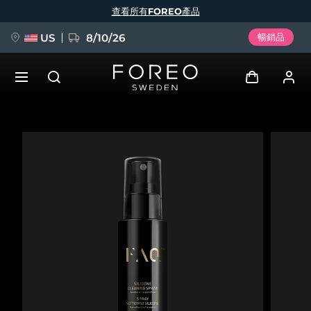
移
查看所有FOREO產品
至
主
內
容
US
8/10/26
暢銷品
新品
登入
語言
BREAKING NEWS
用戶信息
English
Deutsch
Español
我的設備
FAQ™ Pure Beauty-Tech Elixir
Français
Italiano
Português
我的訂單
Polski
Svenska
Русский
Türkçe
简体中文
繁體中文
我的地址
issa™ Teeth Whitening Set
我的訂閱