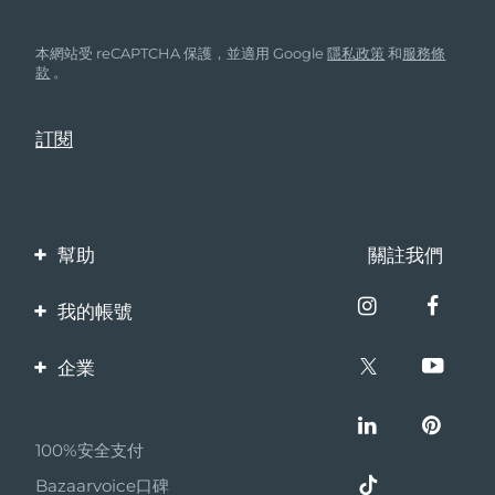
FAQ™ 101
FAQ™ 201
中國
LUNA™ 4 mini
面部提拉護理
預計送達日期
8/9/26
NEW
issa™ 4 smile
UFO™ 3 mini
Clinical anti-aging
LED mask
For young skin, T-zone
Premium anti-aging skincare
本網站受 reCAPTCHA 保護，並適用 Google
隱私政策
和
服務條
哥倫比亞
預計送達日期
8/13/26
Hybrid silicone sonic toothbrush
Red light therapy device for young skin
款
。
生髮
肌膚年輕化
克羅埃西亞
預計送達日期
8/9/26
FAQ™ 102
FAQ™ 202
LUNA™ 4 go
BEAR™ 設備
FAQ™ 301
FAQ™ 501
issa™ 4 baby
UFO™ 3 go
Advanced clinical anti-aging
LED mask
For travel or gym bag
All premium facelift devices
NEW
賽普勒斯
預計送達日期
8/10/26
LED hair strengthening scalp massager
Full-Spectrum Red Light Therapy
For ages 0-3
Portable red light therapy
捷克
預計送達日期
8/9/26
FAQ™ 103
FAQ™ 211
LUNA™護膚
保健品
FAQ™ Scalp Serum
FAQ™ 502
issa™ Teeth Whitening Set
幫助
關註我們
面膜
Luxurious clinical anti-aging set
Anti-aging neck & décolleté LED mask
Premium cleansers & balm
丹麥
預計送達日期
8/9/26
Scalp recovery probiotic serum
Full-Spectrum Red Light Therapy
Dual LED + sonic device & 18% PAP gel
Rejuvenation & hydration
聯繫我們
專業治療
我的帳號
愛沙尼亞
預計送達日期
8/9/26
FAQ™ P1 Primer
FAQ™ 221
LUNA™ 設備
訂單與運輸
產品註冊
FAQ™護膚品
ISSA™ 設備
企業
UFO™ 設備
Manuka honey primer
Anti-aging LED hand mask
芬蘭
FAQ™ Red Light Serum
預計送達日期
8/9/26
All facial cleansing devices
保修與退換貨
All FAQ™ skincare
All silicone sonic toothbrushes
客服支持
All deep facial hydration devices
關於FOREO
法國
預計送達日期
8/9/26
常見問題
脫毛
身體護理
FAQ™護膚品
FAQ™護膚品
100%安全支付
夥伴計畫
PEACH™ 2 Pro Max
BEAR™ 2 body
電池資訊
FAQ™產品
FAQ™ skincare
法屬玻里尼西亞
預計送達日期
8/13/26
All FAQ™ skincare
All FAQ™ skincare
Bazaarvoice口碑