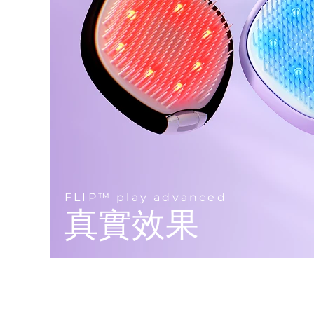
Near-infrared and red light therapy device
Smart hybrid silicone sonic toothbrush
抗老
LED 護理
LUNA™ 4 mini
面部提拉護理
FAQ™ 101
FAQ™ 201
UFO™ 3 mini
issa™ 4 smile
For young skin, T-zone
Premium anti-aging skincare
NEW
Clinical anti-aging
LED mask
Red light therapy device for young skin
Hybrid silicone sonic toothbrush
生髮
LUNA™ 4 go
BEAR™ 設備
肌膚年輕化
FAQ™ 102
FAQ™ 202
UFO™ 3 go
issa™ 4 baby
For travel or gym bag
All premium facelift devices
FAQ™ 301
FAQ™ 501
Advanced clinical anti-aging
LED mask
Portable red light therapy
For ages 0-3
NEW
LED hair strengthening scalp massager
Full-Spectrum Red Light Therapy
LUNA™護膚
FAQ™ 103
FAQ™ 211
保健品
面膜
issa™ Teeth Whitening Set
Premium cleansers & balm
FLIP™ play advanced
FAQ™ Scalp Serum
FAQ™ 502
Luxurious clinical anti-aging set
Anti-aging neck & décolleté LED mask
Rejuvenation & hydration
Dual LED + sonic device & 18% PAP gel
真實效果
Scalp recovery probiotic serum
Full-Spectrum Red Light Therapy
LUNA™ 設備
專業治療
FAQ™ P1 Primer
FAQ™ 221
UFO™ 設備
ISSA™ 設備
All facial cleansing devices
FAQ™護膚品
Manuka honey primer
Anti-aging LED hand mask
FAQ™ Red Light Serum
All deep facial hydration devices
All silicone sonic toothbrushes
All FAQ™ skincare