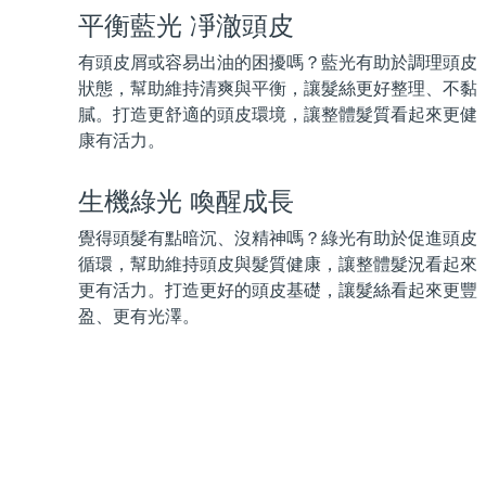
脫毛
FAQ™護膚品
身體護理
FAQ™護膚品
平衡藍光 凈澈頭皮
FAQ™產品
FAQ™ skincare
All FAQ™ skincare
All FAQ™ skincare
PEACH™ 2 Pro Max
BEAR™ 2 body
All hair treatments
All FAQ™ skincare
有頭皮屑或容易出油的困擾嗎？藍光有助於調理頭皮
Professional IPL hair removal device
Microcurrent body toning
狀態，幫助維持清爽與平衡，讓髮絲更好整理、不黏
FAQ™產品
FAQ™產品
膩。打造更舒適的頭皮環境，讓整體髮質看起來更健
痘肌護理
FAQ™ products
眼部護理
All anti-aging treatments
All LED treatments
康有活力。
PEACH™ 2
LUNA™ 4 body
All toning treatments
ESPADA™ 2 plus
BEAR™ 2 eyes & lips
IPL hair removal
Massaging body brush
Recurring acne LED therapy
Microcurrent line smoothing device
生機綠光 喚醒成長
覺得頭髮有點暗沉、沒精神嗎？綠光有助於促進頭皮
PEACH™ 2 go
SUPERCHARGED™ serum
護發
毛孔護理
循環，幫助維持頭皮與髮質健康，讓整體髮況看起來
ESPADA™ 2
IRIS™ 2
Travel-friendly IPL hair removal
Firming body serum
LUNA™ 4 hair
KIWI™ derma
更有活力。打造更好的頭皮基礎，讓髮絲看起來更豐
Acne treatment device
Rejuvenating eye massager
NEW
2-in-1 LED scalp massager
Diamond microdermabrasion .
盈、更有光澤。
PEACH™ Cooling Prep Gel
ESPADA™ Blemish Solution
眼部護膚
牙齒美白
Cooling IPL hair removal gel
FLIP™ play advanced
KIWI™
Concentrated acne gel
Advanced eye care treatment
issa™ Teeth Whitening Set
LED light hairbrush
Blackhead remover
Dual LED + sonic device & 18% PAP gel
更多的
ESPADA™ 設備
眼部護理設備
LUNA™ Dual-Peptide Scalp