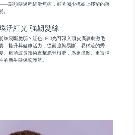
——讓順
髮
過程絲滑無痛，顯著減少梳齒上殘留的落
髮
。
煥活紅光 強韌
髮
絲
髮
絲易斷脆弱？紅色LED光可深入頭皮底層刺激毛
囊，提升其健康活力，從而強韌易斷、易稀疏的秀
髮
。這項波長技術直擊脆弱根源，為更強韌、更富彈
性的新生
髮
保駕護航。