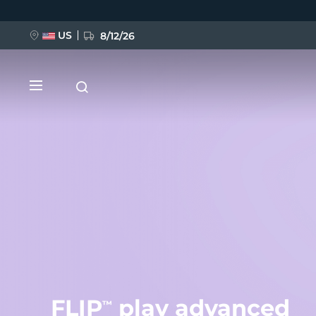
移
至
主
內
US
8/12/26
容
新品
BREAKING NEWS
FAQ™ Pure Beauty-Tech Elixir
FLIP
play advanced
™