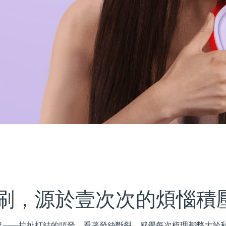
刷，源於壹次次的煩惱積
況——拉扯打結的頭發，看著發絲斷裂，感覺每次梳理都弊大於