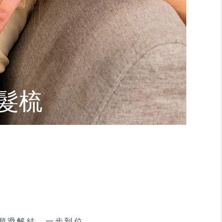
髮梳
順滑解結，一步到位