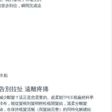
能壹步到位，瞬間完成這
特點
告別拉扯 遠離疼痛
減少斷
髮
？這正是您需要的。超柔韌TPEE梳齒經科學
排布，能從
髮
根到
髮
梢輕松梳開
髮
結，溫柔分離
髮
絲，在保持梳
髮
流暢（與
髮
絲完整）的同時化解纏結