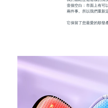
紅光療法
壹個空白：市面上有可
兩件事。所以我們重新
它保留了您最愛的順發
瑞典美膚護理
面部清潔
緊致提拉
LUNA™ 4 套裝
BEAR™ 2 套裝
Anti-aging massage
Microcurrent toning
補水保濕
口腔護理
LUNA™ 4 Plus
BEAR™ 2 go
UFO™ 3 套裝
issa™ 4
Massage, LED heating
Microcurrent toning on-the-go
Deep facial hydration
Hybrid silicone sonic toothbrush
FAQ™ 抗老護理
LUNA™ 4 Men
BEAR™ 2 eyes & lips
NEW
UFO™ 3 LED
issa™ 4 plus
For men, anti-aging massage
Microcurrent line smoothing device