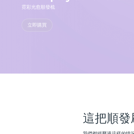
霓彩光愈順發梳
issa™ Teeth Whitening Set
立即購買
FAQ™ Dual LED Panel
熱門產品
特別優惠
暢銷產品
這把順發
我們都經歷過這樣的情