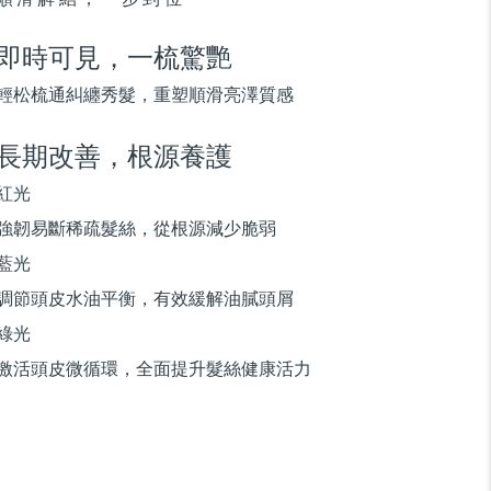
即時可見，
一
梳驚艷
輕松梳通糾纏秀髮，重塑順滑亮澤質感
長期改善，根源養護
紅光
強韌易斷稀疏髮絲，從根源減少脆弱
藍光
調節頭皮水油平衡，有效緩解油膩頭屑
綠光
激活頭皮微循環，全面提升髮絲健康活力