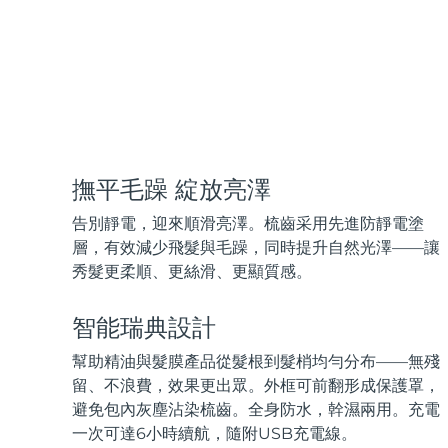
KIWI™ 皮肤护理
All acne treatment devices
All revitalizing eye massagers
Serum
issa™ Teeth Whitening Gel
Advanced pore care essentials
For healthy hair
18% PAP
護膚品
男士
撫平毛躁 綻放亮澤
全部購買
告別靜電，迎來順滑亮澤。梳齒采用先進防靜電塗
層，有效減少飛
髮
與毛躁，同時提升自然光澤——讓
秀
髮
更柔順、更絲滑、更顯質感。
FOREO APP
智能瑞典設計
關於我們
幫助精油與
髮
膜產品從
髮
根到
髮
梢均勻分布——無殘
留、不浪費，效果更出眾。外框可前翻形成保護罩，
避免包內灰塵沾染梳齒。全身防水，幹濕兩用。充電
一
次可達6小時續航，隨附USB充電線。