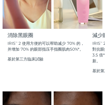
Professional IPL hair removal device
Microcurrent body toning
All hair treatments
All FAQ™ skincare
德國
預計送達日期
8/11/26
FAQ™產品
FAQ™產品
痘肌護理
眼部護理
直布羅陀
PEACH™ 2
LUNA™ 4 body
預計送達日期
8/15/26
FAQ™ products
All anti-aging treatments
All LED treatments
ESPADA™ 2 plus
BEAR™ 2 eyes & lips
IPL hair removal
Massaging body brush
All toning treatments
希臘
預計送達日期
8/11/26
Recurring acne LED therapy
Microcurrent line smoothing device
消除黑眼圈
減少
中國香港特別行政區
預計送達日期
8/12/26
PEACH™ 2 go
SUPERCHARGED™ serum
護發
毛孔護理
IRIS
2 使用方便的可以帮助减少 70% 的，
IRIS
TM
TM
ESPADA™ 2
IRIS™ 2
Travel-friendly IPL hair removal
Firming body serum
并增加 70% 的眼部指压手指圈肌肉50%*。
對抗眼
匈牙利
LUNA™ 4 hair
預計送達日期
8/11/26
KIWI™ derma
Acne treatment device
Rejuvenating eye massager
NEW
3.5
2-in-1 LED scalp massager
Diamond microdermabrasion .
基於第三方臨床試驗
新。
冰島
預計送達日期
8/12/26
PEACH™ Cooling Prep Gel
ESPADA™ Blemish Solution
眼部護膚
基於第
牙齒美白
Cooling IPL hair removal gel
印尼
預計送達日期
8/9/26
FLIP™ play advanced
KIWI™
Concentrated acne gel
Advanced eye care treatment
issa™ Teeth Whitening Set
LED light hairbrush
Blackhead remover
愛爾蘭
預計送達日期
8/11/26
更多的
Dual LED + sonic device & 18% PAP gel
ESPADA™ 設備
眼部護理設備
曼島
預計送達日期
8/13/26
LUNA™ Dual-Peptide Scalp
KIWI™ 皮肤护理
All acne treatment devices
All revitalizing eye massagers
Serum
issa™ Teeth Whitening Gel