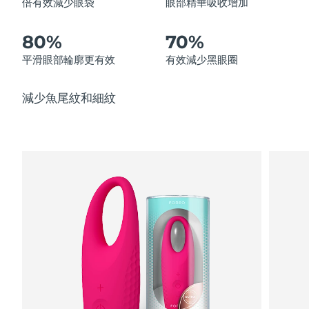
倍有效減少眼袋
眼部精華吸收增加
中國澳門特別行政區
預計送達日期
8/13/26
80%
70%
馬來西亞
預計送達日期
8/14/26
平滑眼部輪廓更有效
有效減少黑眼圈
馬爾他
預計送達日期
8/11/26
減少魚尾紋和細紋
墨西哥
預計送達日期
8/15/26
摩納哥
預計送達日期
8/12/26
荷蘭
預計送達日期
8/11/26
紐西蘭
預計送達日期
8/11/26
挪威
預計送達日期
8/11/26
阿曼
預計送達日期
8/14/26
菲律賓
預計送達日期
8/14/26