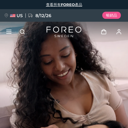
移
查看所有FOREO產品
至
主
內
容
US
8/12/26
暢銷品
新品
登入
語言
BREAKING NEWS
用戶信息
English
Deutsch
Español
我的設備
FAQ™ Pure Beauty-Tech Elixir
Français
Italiano
Português
我的訂單
Polski
Svenska
Русский
Türkçe
简体中文
繁體中文
我的地址
issa™ Teeth Whitening Set
我的訂閱