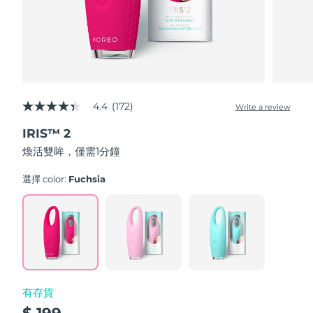
波蘭
預計送達日期
8/12/26
葡萄牙
預計送達日期
8/11/26
波多黎各
預計送達日期
8/13/26
4.4
(172)
Write a review
4.4
out
卡達
預計送達日期
8/12/26
IRIS™ 2
of
5
煥活雙眸，僅需1分鐘
stars,
留尼旺
預計送達日期
8/16/26
average
rating
選擇 color:
Fuchsia
value.
羅馬尼亞
預計送達日期
8/11/26
Read
172
Reviews.
俄羅斯
預計送達日期
8/19/26
Same
page
link.
沙烏地阿拉伯
預計送達日期
8/12/26
有存貨
新加坡
預計送達日期
8/13/26
$ 199