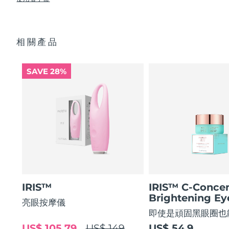
使眼部輪廓平滑 80%，使眼部肌膚緊緻 51%*
USB 充電線
眼部護理成分的吸收率提高 84%*
快速操作指南
阿拉伯聯合大公國
預計送達日期
8/12/26
84% 的用戶表示使用後眼部輪廓煥然一新。
基本操作指南
相關產品
2年質保 (西班牙、葡萄牙、瑞典：3年質保)
英國
預計送達日期
8/11/26
美國
預計送達日期
8/12/26
SAVE 28%
烏茲別克
預計送達日期
8/16/26
越南
預計送達日期
8/17/26
IRIS™
IRIS™ C-Concen
Brightening E
亮眼按摩儀
即使是頑固黑眼圈也
US$ 105.79
US$ 149
US$ 54.9