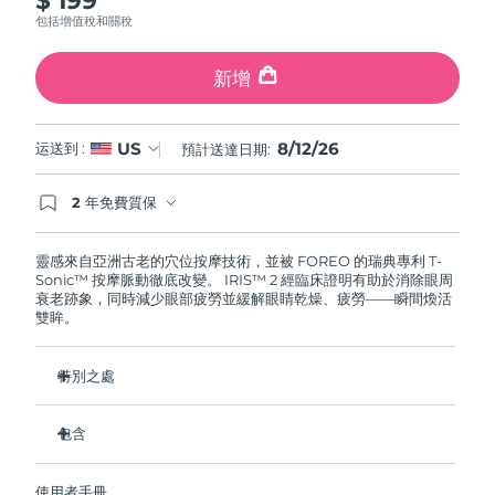
斯洛伐克
預計送達日期
8/11/26
包括增值稅和關稅
斯洛維尼亞
預計送達日期
8/11/26
新增
南非
預計送達日期
8/19/26
8/12/26
US
运送到 :
預計送達日期:
南韓
預計送達日期
8/13/26
2 年免費質保
如果您在2年質保期內發現任何非人為品質問題，
西班牙
預計送達日期
8/11/26
FOREO將免費為您更換產品。
靈感來自亞洲古老的穴位按摩技術，並被 FOREO 的瑞典專利 T-
Sonic™ 按摩脈動徹底改變。 IRIS™ 2 經臨床證明有助於消除眼周
瑞典
預計送達日期
8/11/26
衰老跡象，同時減少眼部疲勞並緩解眼睛乾燥、疲勞——瞬間煥活
雙眸。
瑞士
預計送達日期
8/11/26
特別之處
台灣
預計送達日期
8/16/26
眼科醫生認證的安全有效的眼部護理。
包含
泰國
預計送達日期
8/15/26
減少眼袋的效果提高 3.5 倍*
黑眼圈減少 70%，魚尾紋和細紋減少 43%*
IRIS
2
™
土耳其
預計送達日期
8/12/26
使用者手冊