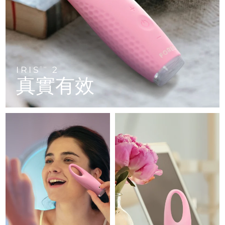
FAQ™ 101
FAQ™ 201
中國
LUNA™ 4 mini
面部提拉護理
預計送達日期
8/11/26
NEW
issa™ 4 smile
UFO™ 3 mini
Clinical anti-aging
LED mask
For young skin, T-zone
Premium anti-aging skincare
哥倫比亞
預計送達日期
8/15/26
Hybrid silicone sonic toothbrush
Red light therapy device for young skin
生髮
肌膚年輕化
克羅埃西亞
預計送達日期
8/11/26
FAQ™ 102
FAQ™ 202
LUNA™ 4 go
BEAR™ 設備
FAQ™ 301
FAQ™ 501
issa™ 4 baby
UFO™ 3 go
Advanced clinical anti-aging
LED mask
For travel or gym bag
All premium facelift devices
IRIS
2
NEW
TM
賽普勒斯
預計送達日期
8/12/26
LED hair strengthening scalp massager
Full-Spectrum Red Light Therapy
真實有效
For ages 0-3
Portable red light therapy
捷克
預計送達日期
8/11/26
FAQ™ 103
FAQ™ 211
LUNA™護膚
保健品
FAQ™ Scalp Serum
FAQ™ 502
issa™ Teeth Whitening Set
面膜
Luxurious clinical anti-aging set
Anti-aging neck & décolleté LED mask
Premium cleansers & balm
丹麥
預計送達日期
8/11/26
Scalp recovery probiotic serum
Full-Spectrum Red Light Therapy
Dual LED + sonic device & 18% PAP gel
Rejuvenation & hydration
專業治療
愛沙尼亞
預計送達日期
8/11/26
FAQ™ P1 Primer
FAQ™ 221
LUNA™ 設備
FAQ™護膚品
ISSA™ 設備
UFO™ 設備
Manuka honey primer
Anti-aging LED hand mask
芬蘭
FAQ™ Red Light Serum
預計送達日期
8/11/26
All facial cleansing devices
All FAQ™ skincare
All silicone sonic toothbrushes
All deep facial hydration devices
法國
預計送達日期
8/11/26
脫毛
身體護理
FAQ™護膚品
FAQ™護膚品
PEACH™ 2 Pro Max
BEAR™ 2 body
FAQ™產品
FAQ™ skincare
法屬玻里尼西亞
預計送達日期
8/15/26
All FAQ™ skincare
All FAQ™ skincare