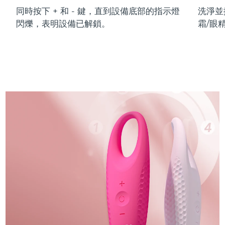
同時按下 + 和 - 鍵，直到設備底部的指示燈
洗淨並
閃爍，表明設備已解鎖。
霜/眼