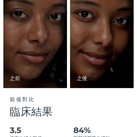
Advanced pore care essentials
以色列
預計送達日期
8/15/26
For healthy hair
18% PAP
護膚品
男士
義大利
預計送達日期
8/11/26
日本
預計送達日期
8/14/26
澤西島
預計送達日期
8/16/26
全部購買
哈薩克
預計送達日期
8/13/26
FOREO APP
科威特
預計送達日期
8/11/26
之前
之後
關於我們
拉脫維亞
預計送達日期
8/11/26
前後對比
黎巴嫩
預計送達日期
8/12/26
臨床結果
立陶宛
預計送達日期
8/11/26
3.5
84%
盧森堡
預計送達日期
8/11/26