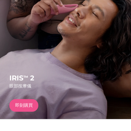
發貨國家
美國
預計送達日期
8/12/26
FAQ™ Dual LED Panel
英國
預計送達日期
8/11/26
熱門產品
西班牙
預計送達日期
8/11/26
澳洲
預計送達日期
8/14/26
法國
預計送達日期
8/11/26
IRIS
2
TM
特別優惠
暢銷產品
眼部按摩儀
德國
預計送達日期
8/11/26
加拿大
預計送達日期
8/15/26
即刻購買
紅光療法
澳洲
預計送達日期
8/14/26