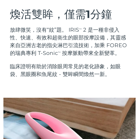
瑞典美膚護理
奧地利
預計送達日期
8/11/26
煥活雙眸，僅需1分鐘
巴林
預計送達日期
8/12/26
放肆微笑，沒有“紋”題。 IRIS
2 是一種非侵入
TM
面部清潔
緊致提拉
性、快速、有效和超衛生的眼部按摩設備，其靈感
比利時
預計送達日期
8/11/26
來自亞洲古老的指尖淋巴引流技術，加乘 FOREO
LUNA™ 4 套裝
BEAR™ 2 套裝
的瑞典專利 T-Sonic
按摩脈動帶來全新變革。
百慕達
預計送達日期
8/17/26
TM
Anti-aging massage
Microcurrent toning
臨床證明有助於消除眼周常見的老化跡象，如眼
波士尼亞與赫塞哥維納
預計送達日期
8/14/26
袋、黑眼圈和魚尾紋 - 雙眸瞬間煥然一新。
補水保濕
口腔護理
LUNA™ 4 Plus
BEAR™ 2 go
汶萊
預計送達日期
8/16/26
UFO™ 3 套裝
issa™ 4
Massage, LED heating
Microcurrent toning on-the-go
FAQ™ 抗老護理
Deep facial hydration
Hybrid silicone sonic toothbrush
保加利亞
預計送達日期
8/11/26
NEW
LUNA™ 4 Men
BEAR™ 2 eyes & lips
加拿大
預計送達日期
8/15/26
UFO™ 3 LED
issa™ 4 plus
For men, anti-aging massage
Microcurrent line smoothing device
Near-infrared and red light therapy
Smart hybrid silicone sonic toothbrush
智利
預計送達日期
8/15/26
device
抗老
LED 護理